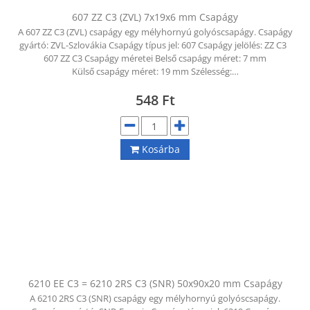
607 ZZ C3 (ZVL) 7x19x6 mm Csapágy
A 607 ZZ C3 (ZVL) csapágy egy mélyhornyú golyóscsapágy. Csapágy
gyártó: ZVL-Szlovákia Csapágy típus jel: 607 Csapágy jelölés: ZZ C3
607 ZZ C3 Csapágy méretei Belső csapágy méret: 7 mm
Külső csapágy méret: 19 mm Szélesség:…
548
Ft
Kosárba
6210 EE C3 = 6210 2RS C3 (SNR) 50x90x20 mm Csapágy
A 6210 2RS C3 (SNR) csapágy egy mélyhornyú golyóscsapágy.