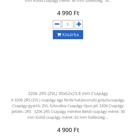
mm Külső csapágy méret: 80 mm Szélesség: 18…
4 990
Ft
Kosárba
3206 2RS (ZVL) 30x62x23,8 mm Csapágy
A 3206 2RS (ZVL) csapágy egy ferde hatásvonalú golyóscsapágy.
Csapágy gyártó: ZVL-Szlovákia Csapágy típus jel: 3206 Csapágy
jelölés: 2RS 3206 2RS Csapágy méretei Belső csapágy méret: 30
mm Külső csapágy méret: 62 mm Szélesség:…
4 900
Ft