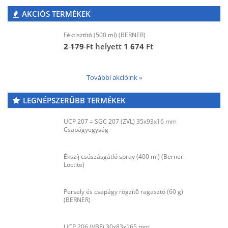
AKCIÓS TERMÉKEK
Féktisztító (500 ml) (BERNER)
2 179
Ft
helyett
1 674
Ft
További akcióink »
LEGNÉPSZERŰBB TERMÉKEK
UCP 207 = SGC 207 (ZVL) 35x93x16 mm
Csapágyegység
Ékszíj csúszásgátló spray (400 ml) (Berner-
Loctite)
Persely és csapágy rögzítő ragasztó (60 g)
(BERNER)
UCP 206 (VBF) 30x83x165 mm