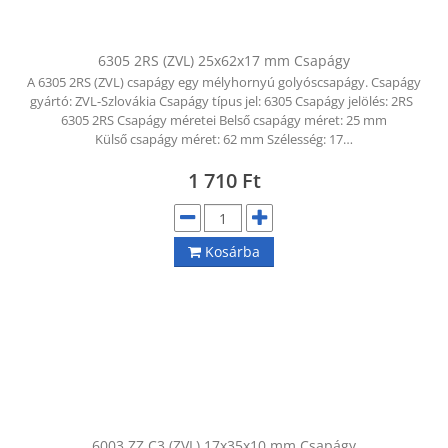
6305 2RS (ZVL) 25x62x17 mm Csapágy
A 6305 2RS (ZVL) csapágy egy mélyhornyú golyóscsapágy. Csapágy
gyártó: ZVL-Szlovákia Csapágy típus jel: 6305 Csapágy jelölés: 2RS
6305 2RS Csapágy méretei Belső csapágy méret: 25 mm
Külső csapágy méret: 62 mm Szélesség: 17…
1 710
Ft
Kosárba
6003 ZZ C3 (ZVL) 17x35x10 mm Csapágy