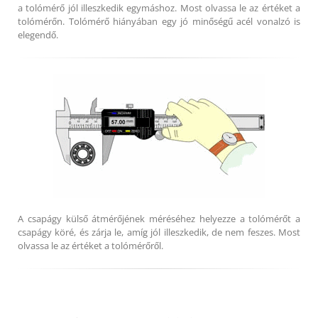
a tolómérő jól illeszkedik egymáshoz. Most olvassa le az értéket a
tolómérőn. Tolómérő hiányában egy jó minőségű acél vonalzó is
elegendő.
A csapágy külső átmérőjének méréséhez helyezze a tolómérőt a
csapágy köré, és zárja le, amíg jól illeszkedik, de nem feszes. Most
olvassa le az értéket a tolómérőről.