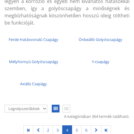
legyen a korrózió és egyéb nem kívánatos hatásokkal
KAPCSOLAT
szemben, így a golyóscsapágy a minőségnek és
megbízhatóságnak köszönhetően hosszú ideig töltheti
CIKKEK
be funkcióját.
Ferde Hatásvonalú Csapágy
Önbeálló Golyóscsapágy
Mélyhornyú Golyóscsapágy
Y-csapágy
Axiális Csapágy
A kategóriában 364 termék található.
2
3
4
5
6