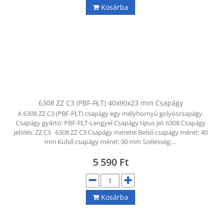
Kosárba
6308 ZZ C3 (PBF-FŁT) 40x90x23 mm Csapágy
A 6308 ZZ C3 (PBF-FŁT) csapágy egy mélyhornyú golyóscsapágy.
Csapágy gyártó: PBF-FŁT-Lengyel Csapágy típus jel: 6308 Csapágy
jelölés: ZZ C3 6308 ZZ C3 Csapágy méretei Belső csapágy méret: 40
mm Külső csapágy méret: 90 mm Szélesség:…
5 590
Ft
Kosárba