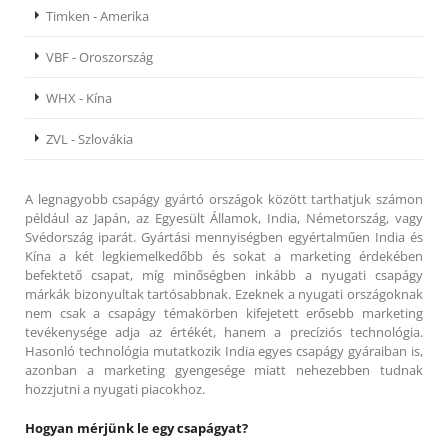
Timken - Amerika
VBF - Oroszország
WHX - Kína
ZVL - Szlovákia
A legnagyobb csapágy gyártó országok között tarthatjuk számon
például az Japán, az Egyesült Államok, India, Németország, vagy
Svédország iparát. Gyártási mennyiségben egyértalműen India és
Kína a két legkiemelkedőbb és sokat a marketing érdekében
befektető csapat, míg minőségben inkább a nyugati csapágy
márkák bizonyultak tartósabbnak. Ezeknek a nyugati országoknak
nem csak a csapágy témakörben kifejetett erősebb marketing
tevékenysége adja az értékét, hanem a precíziós technológia.
Hasonló technológia mutatkozik India egyes csapágy gyáraiban is,
azonban a marketing gyengesége miatt nehezebben tudnak
hozzjutni a nyugati piacokhoz.
Hogyan mérjünk le egy csapágyat?