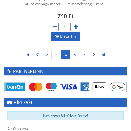
Külső csapágy méret: 32 mm Szélesség: 9 mm…
740
Ft
Kosárba
2
3
4
5
6
PARTNEREINK
HÍRLEVÉL
Iratkozzon fel hírlevelünkre!
Az Ön neve: