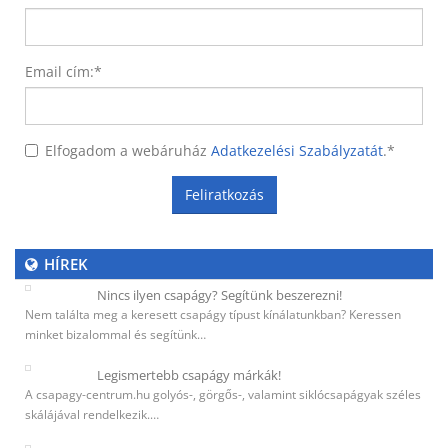
Email cím:
*
Elfogadom a webáruház
Adatkezelési Szabályzatát
.
*
Feliratkozás
HÍREK
Nincs ilyen csapágy? Segítünk beszerezni!
Nem találta meg a keresett csapágy típust kínálatunkban? Keressen
minket bizalommal és segítünk…
Legismertebb csapágy márkák!
A csapagy-centrum.hu golyós-, görgős-, valamint siklócsapágyak széles
skálájával rendelkezik.…