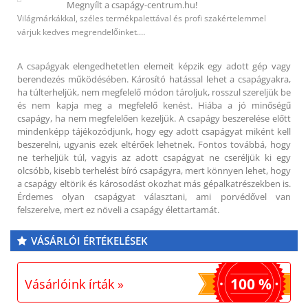
Megnyílt a csapágy-centrum.hu!
Világmárkákkal, széles termékpalettával és profi szakértelemmel
várjuk kedves megrendelőinket.…
A csapágyak elengedhetetlen elemeit képzik egy adott gép vagy
berendezés működésében. Károsító hatással lehet a csapágyakra,
ha túlterheljük, nem megfelelő módon tároljuk, rosszul szereljük be
és nem kapja meg a megfelelő kenést. Hiába a jó minőségű
csapágy, ha nem megfelelően kezeljük. A csapágy beszerelése előtt
mindenképp tájékozódjunk, hogy egy adott csapágyat miként kell
beszerelni, ugyanis ezek eltérőek lehetnek. Fontos továbbá, hogy
ne terheljük túl, vagyis az adott csapágyat ne cseréljük ki egy
olcsóbb, kisebb terhelést bíró csapágyra, mert könnyen lehet, hogy
a csapágy eltörik és károsodást okozhat más gépalkatrészekben is.
Érdemes olyan csapágyat választani, ami porvédővel van
felszerelve, mert ez növeli a csapágy élettartamát.
VÁSÁRLÓI ÉRTÉKELÉSEK
100 %
Vásárlóink írták »