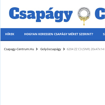
HÍREK
HOGYAN KERESSEN CSAPÁGY MÉRET SZERINT?
S
MENÜ
Csapagy-Centrum.hu
Golyóscsapágy
6204 ZZ C3 (SNR) 20x47x1
KÍNÁLATUNK
HÍREK
HOGYAN KERESSEN CSAPÁGY MÉRET SZERINT?
SZÁLLÍTÁSI INFORMÁCIÓK
PARTNERI KEDVEZMÉNYEK