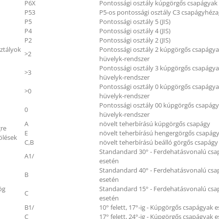
P6X
Pontossági osztály kúpgörgős csapágyak (
P53
P5-os pontossági osztály C3 csapágyhéza
P5
Pontossági osztály 5 (JIS)
P4
Pontossági osztály 4 (JIS)
P2
Pontossági osztály 2 (JIS)
ztályok
Pontossági osztály 2 kúpgörgős csapágy
>2
hüvelyk-rendszer
Pontossági osztály 3 kúpgörgős csapágy
>3
hüvelyk-rendszer
Pontossági osztály 0 kúpgörgős csapágy
>0
hüvelyk-rendszer
Pontossági osztály 00 kúpgörgős csapág
0
hüvelyk-rendszer
A
növelt teherbírású kúpgörgős csapágy
gre
E
növelt teherbírású hengergörgős csapág
ölések
C,B
növelt teherbírású beálló görgős csapágy
Standandard 30° - Ferdehatásvonalú cs
A1/
esetén
Standandard 40° - Ferdehatásvonalú cs
B
esetén
ög
Standandard 15° - Ferdehatásvonalú cs
C
esetén
B1/
10° felett, 17°-ig - Kúpgörgős csapágyak 
C
17° felett, 24°-ig - Kúpgörgős csapágyak 