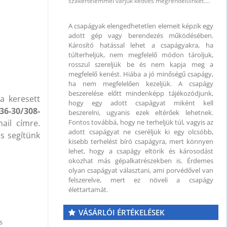
szakértelemmel várjuk kedves megrendelőinket.…
A csapágyak elengedhetetlen elemeit képzik egy
adott gép vagy berendezés működésében.
 mm
Károsító hatással lehet a csapágyakra, ha
túlterheljük, nem megfelelő módon tároljuk,
rosszul szereljük be és nem kapja meg a
megfelelő kenést. Hiába a jó minőségű csapágy,
ha nem megfelelően kezeljük. A csapágy
beszerelése előtt mindenképp tájékozódjunk,
a keresett
hogy egy adott csapágyat miként kell
36-30/308-
beszerelni, ugyanis ezek eltérőek lehetnek.
il címre.
Fontos továbbá, hogy ne terheljük túl, vagyis az
adott csapágyat ne cseréljük ki egy olcsóbb,
és segítünk
kisebb terhelést bíró csapágyra, mert könnyen
lehet, hogy a csapágy eltörik és károsodást
okozhat más gépalkatrészekben is. Érdemes
olyan csapágyat választani, ami porvédővel van
felszerelve, mert ez növeli a csapágy
élettartamát.
VÁSÁRLÓI ÉRTÉKELÉSEK
s