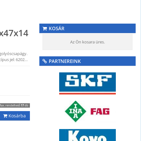
KOSÁR
0x47x14
Az Ön kosara üres.
golyóscsapágy.
ípus jel: 6202…
PARTNEREINK
ax. rendelhető
17
db
Kosárba