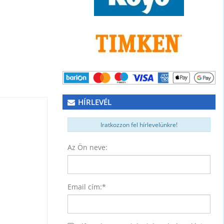
HÍRLEVÉL
Iratkozzon fel hírlevelünkre!
Az Ön neve:
NER)
74
Email cím:
*