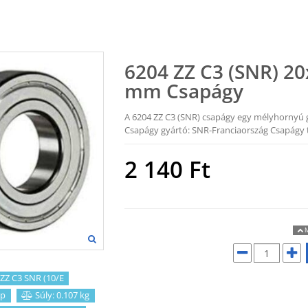
6204 ZZ C3 (SNR) 2
mm Csapágy
A 6204 ZZ C3 (SNR) csapágy egy mélyhornyú 
Csapágy gyártó: SNR-Franciaország Csapágy t
2 140
Ft
M
ZZ C3 SNR (10/E
p
Súly: 0.107 kg