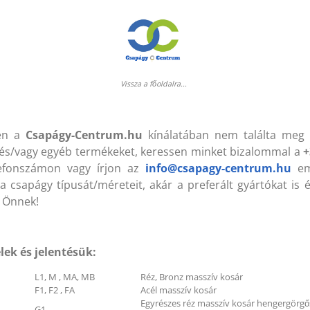
004 ZZ (VBF) 20x42x12 mm
6004 ZZ (VBF) 20x42x12
sapágy
Csapágy
Vissza a főoldalra...
B 1120 Lw (KLEBERG)
HB 1120 Lw (KLEBERG)
en a
Csapágy-Centrum.hu
kínálatában nem találta meg 
7x1120 mm Ékszíj
17x1120 mm Ékszíj
és/vagy egyéb termékeket, keressen minket bizalommal a
+
lefonszámon vagy írjon az
info@csapagy-centrum.hu
ema
a csapágy típusát/méreteit, akár a preferált gyártókat is 
 Önnek!
lek és jelentésük:
L1, M , MA, MB
Réz, Bronz masszív kosár
F1, F2 , FA
Acél masszív kosár
Egyrészes réz masszív kosár hengergörgő
G1