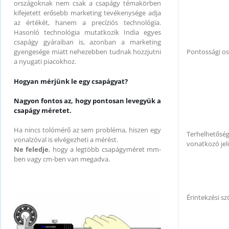
országoknak nem csak a csapágy témakörben
kifejetett erősebb marketing tevékenysége adja
az értékét, hanem a precíziós technológia.
Hasonló technológia mutatkozik India egyes
csapágy gyáraiban is, azonban a marketing
Pontossági os
gyengesége miatt nehezebben tudnak hozzjutni
a nyugati piacokhoz.
Hogyan mérjünk le egy csapágyat?
Nagyon fontos az, hogy pontosan levegyük a
csapágy méretet.
Ha nincs tolómérő az sem probléma, hiszen egy
Terhelhetősé
vonalzóval is elvégezheti a mérést.
vonatkozó jel
Ne feledje
, hogy a legtöbb csapágyméret mm-
ben vagy cm-ben van megadva.
Érintekzési sz