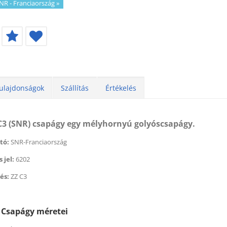
NR - Franciaország
»
ulajdonságok
Szállítás
Értékelés
 C3 (SNR) csapágy egy mélyhornyú golyóscsapágy.
tó:
SNR-Franciaország
 jel:
6202
éktisztító (500 ml) (BERNER)
Féktisztító (500 ml) (BER
és:
ZZ C3
 179
Ft
helyett
1 674
2 179
Ft
helyett
1 6
t
Ft
3 Csapágy méretei