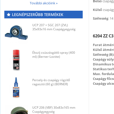
Belső
csapágy
További akcióink »
Külső
csapág
LEGNÉPSZERŰBB TERMÉKEK
Szélesség
: 1
UCP 207 = SGC 207 (ZVL)
U
35x93x16 mm Csapágyegység
3
6204 ZZ C3
Furat átmérő
Külső átmérő
Ékszíj csúszásgátló spray (400
É
Szélesség (B)
ml) (Berner-Loctite)
m
Csapágy súly
Dinamikus t
Statikus ter
Max. fordul
Csapágy főcs
Persely és csapágy rögzítő
P
Csapágy alcs
ragasztó (60 g) (BERNER)
r
UCP 206 (VBF) 30x83x165 mm
U
Csapágyegység
C