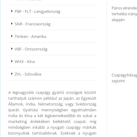
Páros elrende
PBF - FLT - Lengyelország
terhelési irán
alapján
SNR - Franciaország
Timken - Amerika
VBF - Oroszország
WHX - Kína
ZVL - Szlovákia
Csapágyhézag
zajszint
A legnagyobb csapágy gyártó országok között
tarthatjuk számon például az Japán, az Egyesült
Államok, India, Németország, vagy Svédország
iparát. Gyártási mennyiségben egyértalműen
India és Kína a két legkiemelkedőbb és sokat a
marketing érdekében befektető csapat, míg
minőségben inkább a nyugati csapágy márkák
bizonyultak tartósabbnak. Ezeknek a nyugati