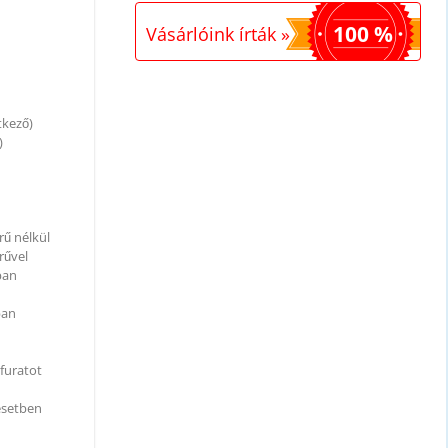
100 %
Vásárlóink írták »
tkező)
)
rű nélkül
rűvel
ban
ban
jfuratot
 esetben