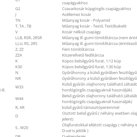
csapágyakhoz
G2
Csavarkosár kúpgörgős csapágyakhoz
J
Acéllemez kosár
TN
Műanyag kosár - Polyamid
T, TA , TB
Műanyag kosár - Textil, Textilbakelit
V
Kosár nélküli csapágy
LLB, RSR, 2RSR
Műanyag ill. gumi tömítőtárcsa (nem érin
LLU, RS, 2RS
Műanyag ill. gumi tömítőtárcsa (érintkező
Z, ZZ
Fém tömítőtárcsa
ZZA
Kiszerelhető fedőtárcsa
K
Kúpos belsőgyűrű furat, 1:12 kúp
K30
Kúpos belsőgyűrű furat, 1:30 kúp
N
Gyűrűhorony a külső gyűrűben feszítőgyű
NR
Gyűrűhorony a külső gyűrűben feszítőgyű
Külső gyűrűn olajhorony található (általá
W33
ill.
hordógörgős csapágyaknál használják)
Belső gyűrűn olajhorony található (általá
W44
hordógörgős csapágyaknál használják)
R, AR
külső gyűrű támasztóperemmel
Osztott belső gyűrű ( néhány esetben ola
D
jelent)
Olajfuratokkal ellátott csapágy ( néhány
S , W20
D-vel is jelölik )
DB
O-elrendezés