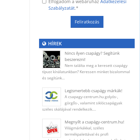
Elfogadom a webáruház
Adatkezelési
Szabályzatát
.
*
Feliratkozás
ység
HÍREK
Nincs ilyen csapágy? Segítünk
beszerezni!
 (400
Nem találta meg a keresett csapágy
típust kínálatunkban? Keressen minket bizalommal
és segítünk…
Legismertebb csapágy márkák!
A csapagy-centrum.hu golyós-,
ő
görgős-, valamint siklócsapágyak
széles skálájával rendelkezik.…
Megnyílt a csapágy-centrum.hu!
Világmárkákkal, széles
5 mm
termékpalettával és profi