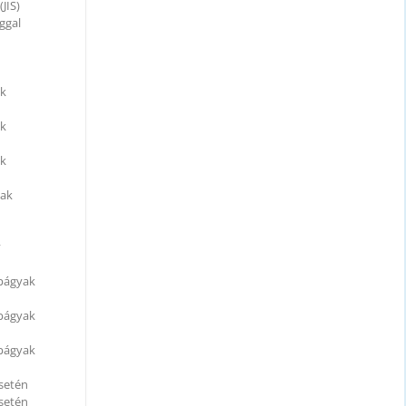
JIS)
ggal
ak
ak
ak
yak
y
apágyak
apágyak
apágyak
esetén
esetén