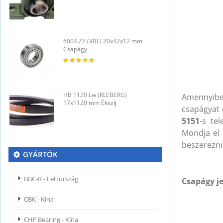
6004 ZZ (VBF) 20x42x12 mm
6
Csapágy
C
HB 1120 Lw (KLEBERG)
H
Amennyib
17x1120 mm Ékszíj
1
csapágyat 
5151
-s te
Mondja el 
beszerezni
GYÁRTÓK
BBC-R - Lettország
Csapágy je
CBK - Kína
CHF Bearing - Kína