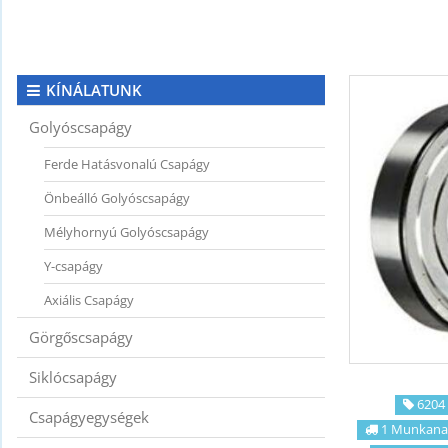
KAPCSOLAT
CIKKEK
KÍNÁLATUNK
Golyóscsapágy
Ferde Hatásvonalú Csapágy
Önbeálló Golyóscsapágy
Mélyhornyú Golyóscsapágy
Y-csapágy
Axiális Csapágy
Görgőscsapágy
Siklócsapágy
6204 
Csapágyegységek
1 Munkana