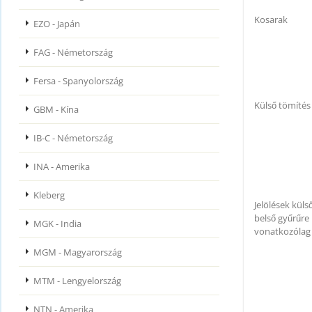
Kosarak
EZO - Japán
FAG - Németország
Fersa - Spanyolország
Külső tömítés
GBM - Kína
IB-C - Németország
INA - Amerika
Kleberg
Jelölések külső 
belső gyűrűre
MGK - India
vonatkozólag
MGM - Magyarország
MTM - Lengyelország
NTN - Amerika