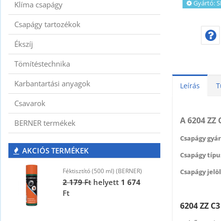
Gyártó:
S
Klíma csapágy
Csapágy tartozékok
Ékszíj
Tömítéstechnika
Karbantartási anyagok
Leírás
T
Csavarok
A 6204 ZZ
BERNER termékek
Csapágy gyár
AKCIÓS TERMÉKEK
Csapágy típus
Féktisztító (500 ml) (BERNER)
F
Csapágy jelöl
2 179
Ft
helyett
1 674
2
Ft
F
6204 ZZ C