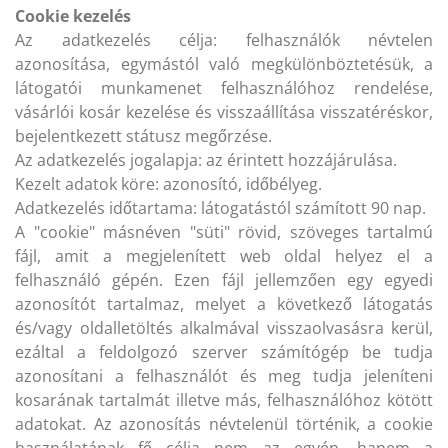
Cookie kezelés
Az adatkezelés célja: felhasználók névtelen
azonosítása, egymástól való megkülönböztetésük, a
látogatói munkamenet felhasználóhoz rendelése,
vásárlói kosár kezelése és visszaállítása visszatéréskor,
bejelentkezett státusz megőrzése.
Az adatkezelés jogalapja: az érintett hozzájárulása.
Kezelt adatok köre: azonosító, időbélyeg.
Adatkezelés időtartama: látogatástól számított 90 nap.
A "cookie" másnéven "süti" rövid, szöveges tartalmú
fájl, amit a megjelenített web oldal helyez el a
felhasználó gépén. Ezen fájl jellemzően egy egyedi
azonosítót tartalmaz, melyet a következő látogatás
és/vagy oldalletöltés alkalmával visszaolvasásra kerül,
ezáltal a feldolgozó szerver számítógép be tudja
azonosítani a felhasználót és meg tudja jeleníteni
kosarának tartalmát illetve más, felhasználóhoz kötött
adatokat. Az azonosítás névtelenül történik, a cookie