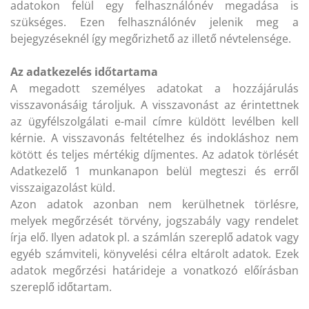
adatokon felül egy felhasználónév megadása is
szükséges. Ezen felhasználónév jelenik meg a
bejegyzéseknél így megőrizhető az illető névtelensége.
Az adatkezelés időtartama
A megadott személyes adatokat a hozzájárulás
visszavonásáig tároljuk. A visszavonást az érintettnek
az ügyfélszolgálati e-mail címre küldött levélben kell
kérnie. A visszavonás feltételhez és indokláshoz nem
kötött és teljes mértékig díjmentes. Az adatok törlését
Adatkezelő 1 munkanapon belül megteszi és erről
visszaigazolást küld.
Azon adatok azonban nem kerülhetnek törlésre,
melyek megőrzését törvény, jogszabály vagy rendelet
írja elő. Ilyen adatok pl. a számlán szereplő adatok vagy
egyéb számviteli, könyvelési célra eltárolt adatok. Ezek
adatok megőrzési határideje a vonatkozó előírásban
szereplő időtartam.