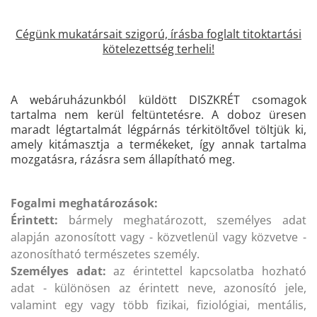
KAPCSOLAT
Cégünk mukatársait szigorú, írásba foglalt titoktartási
CIKKEK
kötelezettség terheli!
A webáruházunkból küldött DISZKRÉT csomagok
tartalma nem kerül feltüntetésre. A doboz üresen
maradt légtartalmát légpárnás térkitöltővel töltjük ki,
amely kitámasztja a termékeket, így annak tartalma
mozgatásra, rázásra sem állapítható meg.
Fogalmi meghatározások:
Érintett:
bármely meghatározott, személyes adat
alapján azonosított vagy - közvetlenül vagy közvetve -
azonosítható természetes személy.
Személyes adat:
az érintettel kapcsolatba hozható
adat - különösen az érintett neve, azonosító jele,
valamint egy vagy több fizikai, fiziológiai, mentális,