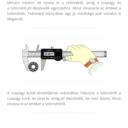
látható módon, és nyissa ki a tolómérőt, amíg a csapágy és
a tolómérő jól illeszkedik egymáshoz. Most olvassa le az értéket a
tolómérőn. Tolómérő hiányában egy jó minőségű acél vonalzó is
elegendő.
A csapágy külső átmérőjének méréséhez helyezze a tolómérőt a
csapágy köré, és zárja le, amíg jól illeszkedik, de nem feszes. Most
olvassa le az értéket a tolómérőről.