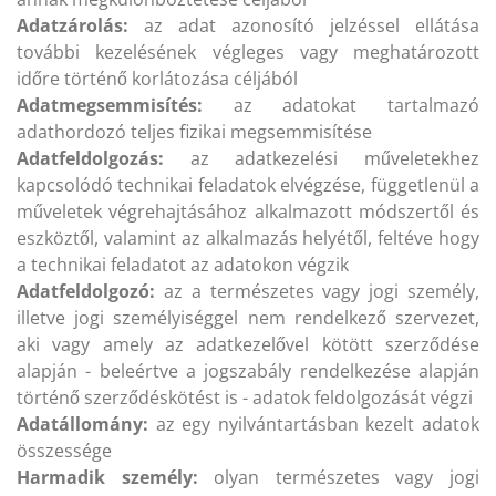
Adatzárolás:
az adat azonosító jelzéssel ellátása
további kezelésének végleges vagy meghatározott
időre történő korlátozása céljából
Adatmegsemmisítés:
az adatokat tartalmazó
adathordozó teljes fizikai megsemmisítése
Adatfeldolgozás:
az adatkezelési műveletekhez
kapcsolódó technikai feladatok elvégzése, függetlenül a
műveletek végrehajtásához alkalmazott módszertől és
eszköztől, valamint az alkalmazás helyétől, feltéve hogy
a technikai feladatot az adatokon végzik
Adatfeldolgozó:
az a természetes vagy jogi személy,
illetve jogi személyiséggel nem rendelkező szervezet,
aki vagy amely az adatkezelővel kötött szerződése
alapján - beleértve a jogszabály rendelkezése alapján
történő szerződéskötést is - adatok feldolgozását végzi
Adatállomány:
az egy nyilvántartásban kezelt adatok
összessége
Harmadik személy:
olyan természetes vagy jogi