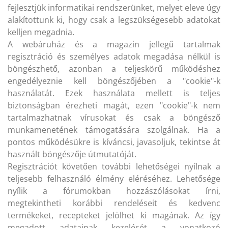
fejlesztjük informatikai rendszerünket, melyet eleve úgy
alakítottunk ki, hogy csak a legszükségesebb adatokat
kelljen megadnia.
A webáruház és a magazin jellegű tartalmak
regisztráció és személyes adatok megadása nélkül is
böngészhető, azonban a teljeskörű működéshez
engedélyeznie kell böngészőjében a "cookie"-k
használatát. Ezek használata mellett is teljes
biztonságban érezheti magát, ezen "cookie"-k nem
tartalmazhatnak vírusokat és csak a böngésző
munkamenetének támogatására szolgálnak. Ha a
pontos működésükre is kíváncsi, javasoljuk, tekintse át
használt böngészője útmutatóját.
Regisztrációt követően további lehetőségei nyílnak a
teljesebb felhasználó élmény eléréséhez. Lehetősége
nyílik a fórumokban hozzászólásokat írni,
megtekintheti korábbi rendeléseit és kedvenc
termékeket, recepteket jelölhet ki magának. Az így
megadott adatainak kezelését a vonatkozó