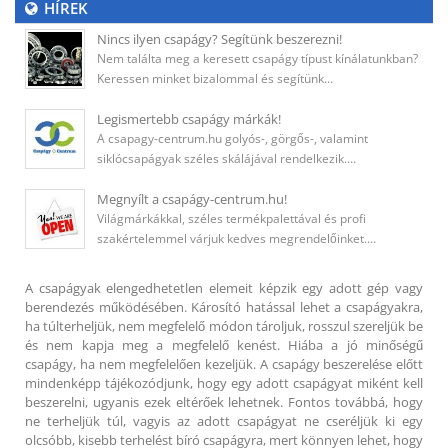
HÍREK
Nincs ilyen csapágy? Segítünk beszerezni!
Nem találta meg a keresett csapágy típust kínálatunkban?
Keressen minket bizalommal és segítünk…
Legismertebb csapágy márkák!
A csapagy-centrum.hu golyós-, görgős-, valamint
siklócsapágyak széles skálájával rendelkezik.…
Megnyílt a csapágy-centrum.hu!
Világmárkákkal, széles termékpalettával és profi
szakértelemmel várjuk kedves megrendelőinket.…
A csapágyak elengedhetetlen elemeit képzik egy adott gép vagy
berendezés működésében. Károsító hatással lehet a csapágyakra,
ha túlterheljük, nem megfelelő módon tároljuk, rosszul szereljük be
és nem kapja meg a megfelelő kenést. Hiába a jó minőségű
csapágy, ha nem megfelelően kezeljük. A csapágy beszerelése előtt
mindenképp tájékozódjunk, hogy egy adott csapágyat miként kell
beszerelni, ugyanis ezek eltérőek lehetnek. Fontos továbbá, hogy
ne terheljük túl, vagyis az adott csapágyat ne cseréljük ki egy
olcsóbb, kisebb terhelést bíró csapágyra, mert könnyen lehet, hogy