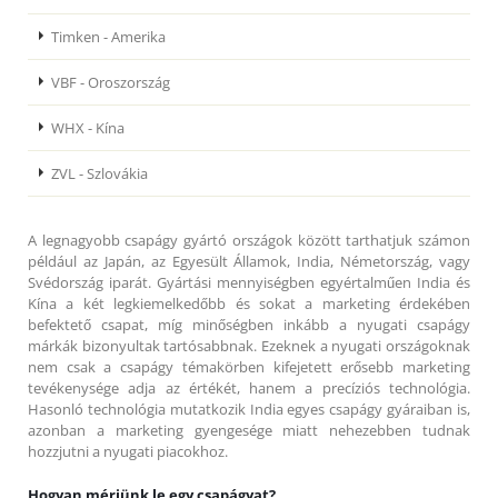
Timken - Amerika
VBF - Oroszország
WHX - Kína
ZVL - Szlovákia
A legnagyobb csapágy gyártó országok között tarthatjuk számon
például az Japán, az Egyesült Államok, India, Németország, vagy
Svédország iparát. Gyártási mennyiségben egyértalműen India és
Kína a két legkiemelkedőbb és sokat a marketing érdekében
befektető csapat, míg minőségben inkább a nyugati csapágy
márkák bizonyultak tartósabbnak. Ezeknek a nyugati országoknak
nem csak a csapágy témakörben kifejetett erősebb marketing
tevékenysége adja az értékét, hanem a precíziós technológia.
Hasonló technológia mutatkozik India egyes csapágy gyáraiban is,
azonban a marketing gyengesége miatt nehezebben tudnak
hozzjutni a nyugati piacokhoz.
Hogyan mérjünk le egy csapágyat?