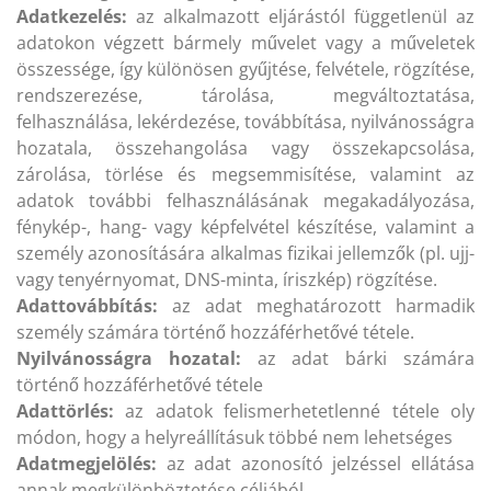
Adatkezelés:
az alkalmazott eljárástól függetlenül az
adatokon végzett bármely művelet vagy a műveletek
összessége, így különösen gyűjtése, felvétele, rögzítése,
rendszerezése, tárolása, megváltoztatása,
felhasználása, lekérdezése, továbbítása, nyilvánosságra
hozatala, összehangolása vagy összekapcsolása,
zárolása, törlése és megsemmisítése, valamint az
adatok további felhasználásának megakadályozása,
fénykép-, hang- vagy képfelvétel készítése, valamint a
személy azonosítására alkalmas fizikai jellemzők (pl. ujj-
vagy tenyérnyomat, DNS-minta, íriszkép) rögzítése.
Adattovábbítás:
az adat meghatározott harmadik
személy számára történő hozzáférhetővé tétele.
Nyilvánosságra hozatal:
az adat bárki számára
történő hozzáférhetővé tétele
Adattörlés:
az adatok felismerhetetlenné tétele oly
módon, hogy a helyreállításuk többé nem lehetséges
Adatmegjelölés:
az adat azonosító jelzéssel ellátása
annak megkülönböztetése céljából