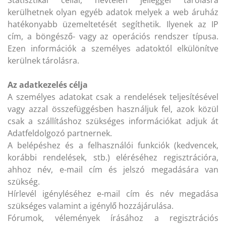
Statisztikai céllal, névtelen jelleggel tárolásra
kerülhetnek olyan egyéb adatok melyek a web áruház
hatékonyabb üzemeltetését segíthetik. Ilyenek az IP
cím, a böngésző- vagy az operációs rendszer típusa.
Ezen információk a személyes adatoktól elkülönítve
kerülnek tárolásra.
Az adatkezelés célja
A személyes adatokat csak a rendelések teljesítésével
vagy azzal összefüggésben használjuk fel, azok közül
csak a szállításhoz szükséges információkat adjuk át
Adatfeldolgozó partnernek.
A belépéshez és a felhasználói funkciók (kedvencek,
korábbi rendelések, stb.) eléréséhez regisztrációra,
ahhoz név, e-mail cím és jelszó megadására van
szükség.
Hírlevél igényléséhez e-mail cím és név megadása
szükséges valamint a igénylő hozzájárulása.
Fórumok, vélemények írásához a regisztrációs