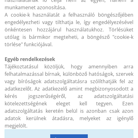
használatának fő célja nem az egyén, hanem a
munkamenet azonosítása.
A cookie-k használatát a felhasználó böngészőjében
engedélyezheti vagy tilthatja le, így engedélyezésével
önkéntesen hozzájárul használatukhoz. Törlésüket
utólag is bármikor megteheti, a böngésző "cookie-k
törlése" funkciójával.
Egyéb rendelkezések
Tájékoztatásul közöljük, hogy amennyiben arra
felhatalmazással bírnak, különböző hatóságok, szervek
vagy bíróságok adatszolgáltatásra szólíthatják fel az
adatkezelőt. Az adatkezelő amint megbizonyosodott a
kérés jogszerűségéről, az adatszolgáltatási
kötelezettségének eleget kell tegyen. Ezen
adatszolgáltatás keretén belül is azonban csak azon
adatok kerülnek átadásra, melyeket az igénylő
megjelölt.