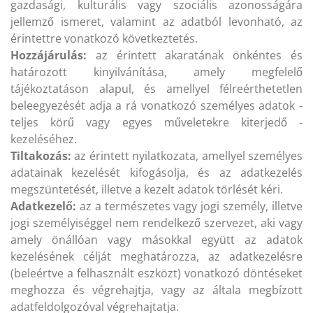
gazdasági, kulturális vagy szociális azonosságára
jellemző ismeret, valamint az adatból levonható, az
érintettre vonatkozó következtetés.
Hozzájárulás:
az érintett akaratának önkéntes és
határozott kinyilvánítása, amely megfelelő
tájékoztatáson alapul, és amellyel félreérthetetlen
beleegyezését adja a rá vonatkozó személyes adatok -
teljes körű vagy egyes műveletekre kiterjedő -
kezeléséhez.
Tiltakozás:
az érintett nyilatkozata, amellyel személyes
adatainak kezelését kifogásolja, és az adatkezelés
megszüntetését, illetve a kezelt adatok törlését kéri.
Adatkezelő:
az a természetes vagy jogi személy, illetve
jogi személyiséggel nem rendelkező szervezet, aki vagy
amely önállóan vagy másokkal együtt az adatok
kezelésének célját meghatározza, az adatkezelésre
(beleértve a felhasznált eszközt) vonatkozó döntéseket
meghozza és végrehajtja, vagy az általa megbízott
adatfeldolgozóval végrehajtatja.