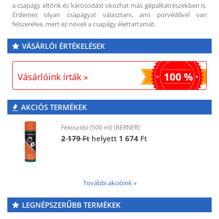
a csapágy eltörik és károsodást okozhat más gépalkatrészekben is.
Érdemes olyan csapágyat választani, ami porvédővel van
felszerelve, mert ez növeli a csapágy élettartamát.
VÁSÁRLÓI ÉRTÉKELÉSEK
100 %
Vásárlóink írták »
AKCIÓS TERMÉKEK
Féktisztító (500 ml) (BERNER)
2 179
Ft
helyett
1 674
Ft
További akcióink »
LEGNÉPSZERŰBB TERMÉKEK