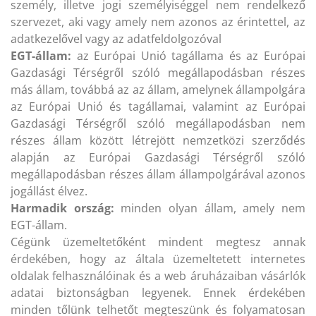
személy, illetve jogi személyiséggel nem rendelkező
szervezet, aki vagy amely nem azonos az érintettel, az
adatkezelővel vagy az adatfeldolgozóval
EGT-állam:
az Európai Unió tagállama és az Európai
Gazdasági Térségről szóló megállapodásban részes
más állam, továbbá az az állam, amelynek állampolgára
az Európai Unió és tagállamai, valamint az Európai
Gazdasági Térségről szóló megállapodásban nem
részes állam között létrejött nemzetközi szerződés
alapján az Európai Gazdasági Térségről szóló
megállapodásban részes állam állampolgárával azonos
jogállást élvez.
Harmadik ország:
minden olyan állam, amely nem
EGT-állam.
Cégünk üzemeltetőként mindent megtesz annak
érdekében, hogy az általa üzemeltetett internetes
oldalak felhasználóinak és a web áruházaiban vásárlók
adatai biztonságban legyenek. Ennek érdekében
minden tőlünk telhetőt megteszünk és folyamatosan