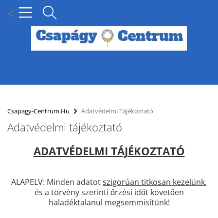
<
MENÜ
KÍNÁLATUNK
Csapagy-Centrum.hu
Adatvédelmi Tájékoztató
Adatvédelmi tájékoztató
HÍREK
ADATVÉDELMI TÁJÉKOZTATÓ
HOGYAN KERESSEN CSAPÁGY MÉRET SZERINT?
SZÁLLÍTÁSI INFORMÁCIÓK
ALAPELV: Minden adatot
szigorúan titkosan kezelünk
,
és a törvény szerinti őrzési időt követően
PARTNERI KEDVEZMÉNYEK
haladéktalanul megsemmisítünk!