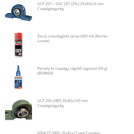
UCP 207 = SGC 207 (ZVL) 35x93x16 mm
Csapágyegység
Ékszíj csúszásgátló spray (400 ml) (Berner-
Loctite)
Persely és csapágy rögzítő ragasztó (60 g)
(BERNER)
UCP 206 (VBF) 30x83x165 mm
Csapágyegység
6004 ZZ (VBF) 20x42x12 mm Csapágy