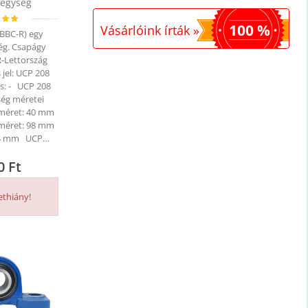
egység
100 %
Vásárlóink írták »
(BBC-R) egy
ég. Csapágy
R-Lettország
 jel: UCP 208
és: - UCP 208
ég méretei
 méret: 40 mm
 méret: 98 mm
184 mm UCP…
10
Ft
ethiány!