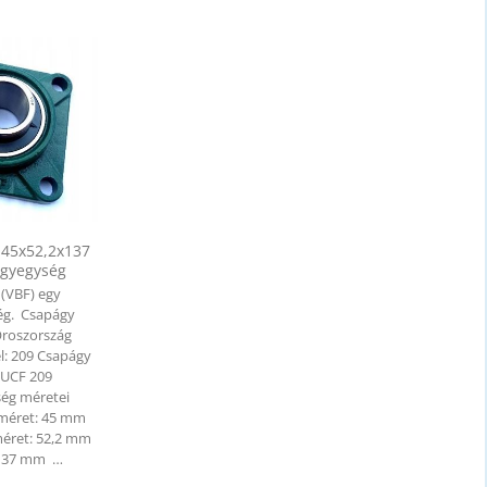
 45x52,2x137
gyegység
 (VBF) egy
ég. Csapágy
Oroszország
el: 209 Csapágy
- UCF 209
ég méretei
 méret: 45 mm
méret: 52,2 mm
 137 mm …