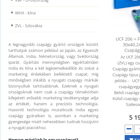
VBF - Oroszország
WHX - Kína
ZVL - Szlovákia
UCF 206 = F
A legnagyobb csapágy gyártó országok között
30x40,
Csapág
tarthatjuk számon például az Japán, az Egyesült
Államok, India, Németország, vagy Svédország
Az UCF 20
iparát. Gyártási mennyiségben egyértalműen
(ZVL) egy c
India és Kína a két legkiemelkedőbb és sokat a
Csapágy gyártó
marketing érdekében befektető csapat, míg
Csapágy típus 
minőségben inkább a nyugati csapágy márkák
jelölés: - UC
bizonyultak tartósabbnak. Ezeknek a nyugati
csapágyegy
országoknak nem csak a csapágy témakörben
Belső csapág
kifejetett erősebb marketing tevékenysége adja
Külső csapágy
az értékét, hanem a precíziós technológia.
Széless
Hasonló technológia mutatkozik India egyes
csapágy gyáraiban is, azonban a marketing
5 1
gyengesége miatt nehezebben tudnak hozzjutni
a nyugati piacokhoz.
Ko
Hogyan mérjünk le egy csapágyat?