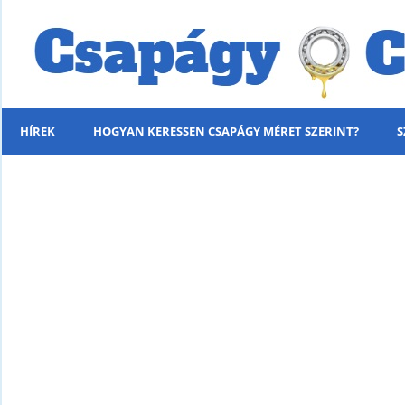
HÍREK
HOGYAN KERESSEN CSAPÁGY MÉRET SZERINT?
S
MENÜ
KÍNÁLATUNK
HÍREK
HOGYAN KERESSEN CSAPÁGY MÉRET SZERINT?
SZÁLLÍTÁSI INFORMÁCIÓK
PARTNERI KEDVEZMÉNYEK