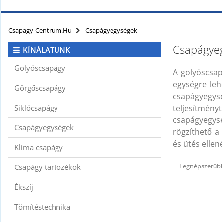
KAPCSOLAT
CIKKEK
Csapagy-Centrum.hu
Csapágyegységek
Csapágye
KÍNÁLATUNK
Golyóscsapágy
A golyóscsap
egységre leh
Görgőscsapágy
csapágyegys
Siklócsapágy
teljesítmény
csapágyegy
Csapágyegységek
rögzíthető a
és ütés ellen
Klíma csapágy
Csapágy tartozékok
Ékszíj
Tömítéstechnika