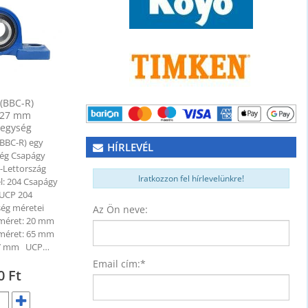
(BBC-R)
127 mm
egység
NER)
(BBC-R) egy
74
HÍRLEVÉL
ég Csapágy
R-Lettország
Iratkozzon fel hírlevelünkre!
el: 204 Csapágy
- UCP 204
ég méretei
Az Ön neve:
 méret: 20 mm
 méret: 65 mm
127 mm UCP…
Email cím:
*
80
Ft
ység