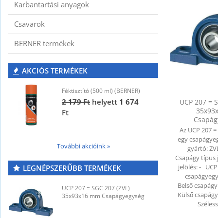
Karbantartási anyagok
Csavarok
BERNER termékek
AKCIÓS TERMÉKEK
Féktisztító (500 ml) (BERNER)
F
2 179
Ft
helyett
1 674
2
UCP 207 = S
35x93
Ft
F
Csapág
Az UCP 207 =
egy csapágye
További akcióink »
gyártó: ZV
Csapágy típus 
jelölés: - UC
LEGNÉPSZERŰBB TERMÉKEK
csapágyegy
Belső csapág
UCP 207 = SGC 207 (ZVL)
U
Külső csapág
35x93x16 mm Csapágyegység
3
Széles