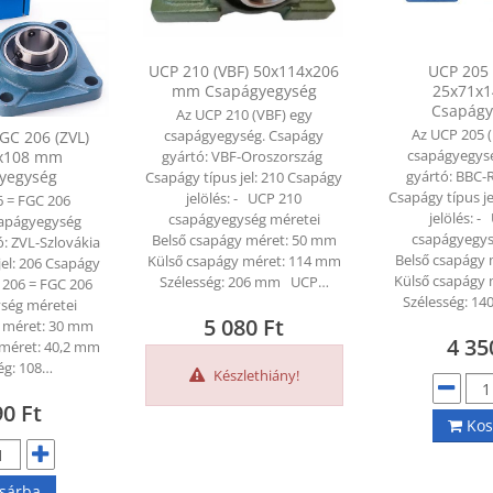
UCP 210 (VBF) 50x114x206
UCP 205 
mm Csapágyegység
25x71x
Csapágy
Az UCP 210 (VBF) egy
Az UCP 205 
csapágyegység. Csapágy
GC 206 (ZVL)
csapágyegys
2x108 mm
gyártó: VBF-Oroszország
yegység
gyártó: BBC-
Csapágy típus jel: 210 Csapágy
Csapágy típus j
jelölés: - UCP 210
6 = FGC 206
jelölés: 
csapágyegység méretei
sapágyegység
csapágyegys
Belső csapágy méret: 50 mm
: ZVL-Szlovákia
Belső csapágy
Külső csapágy méret: 114 mm
jel: 206 Csapágy
Külső csapágy
Szélesség: 206 mm UCP…
F 206 = FGC 206
Szélesség: 
ség méretei
5 080
Ft
y méret: 30 mm
4 3
 méret: 40,2 mm
ég: 108…
Készlethiány!
90
Ft
Kos
sárba