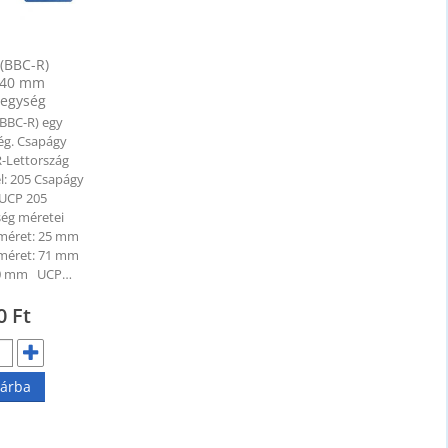
(BBC-R)
140 mm
egység
(BBC-R) egy
ég. Csapágy
R-Lettország
el: 205 Csapágy
- UCP 205
ég méretei
 méret: 25 mm
 méret: 71 mm
140 mm UCP…
50
Ft
árba