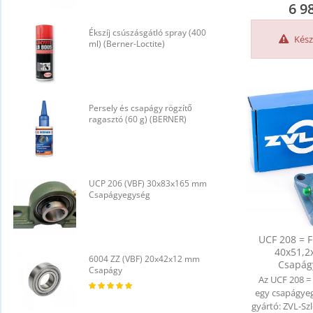
6 9
Ékszíj csúszásgátló spray (400
É
Kész
ml) (Berner-Loctite)
m
Persely és csapágy rögzítő
P
ragasztó (60 g) (BERNER)
r
UCP 206 (VBF) 30x83x165 mm
U
Csapágyegység
C
UCF 208 = F
40x51,
6004 ZZ (VBF) 20x42x12 mm
6
Csapág
Csapágy
C
Az UCF 208 =
egy csapágye
gyártó: ZVL-Sz