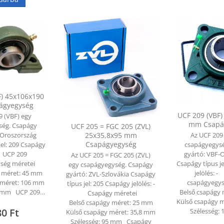
F) 45x106x190
ágyegység
UCF 209 (VBF)
9 (VBF) egy
mm Csapá
ség. Csapágy
UCF 205 = FGC 205 (ZVL)
Az UCF 209
-Oroszország
25x35,8x95 mm
Csapágyegység
csapágyegys
jel: 209 Csapágy
gyártó: VBF-
 - UCP 209
Az UCF 205 = FGC 205 (ZVL)
Csapágy típus j
ség méretei
egy csapágyegység. Csapágy
jelölés: 
y méret: 45 mm
gyártó: ZVL-Szlovákia Csapágy
csapágyegys
 méret: 106 mm
típus jel: 205 Csapágy jelölés: -
Belső csapágy
90 mm UCP 209…
Csapágy méretei
Külső csapágy 
Belső csapágy méret: 25 mm
80
Ft
Szélesség:
Külső csapágy méret: 35,8 mm
Szélesség: 95 mm Csapágy