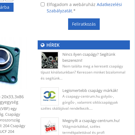
Elfogadom a webáruház
Adatkezelési
árba
Szabályzatát
.
*
 (400
Feliratkozás
HÍREK
ő
Nincs ilyen csapágy? Segítünk
beszerezni!
Nem találta meg a keresett csapágy
típust kínálatunkban? Keressen minket bizalommal
és segítünk…
5 mm
Legismertebb csapágy márkák!
) 20x33,3x86
A csapagy-centrum.hu golyós-,
gyegység
görgős-, valamint siklócsapágyak
 (VBF) egy
széles skálájával rendelkezik.…
 mm
ég. Csapágy
Oroszország
Megnyílt a csapágy-centrum.hu!
el: 204 Csapágy
Világmárkákkal, széles
- UCF 204
termékpalettával és profi