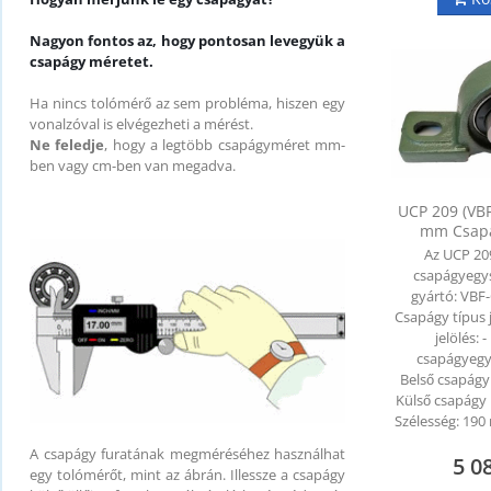
Nagyon fontos az, hogy pontosan levegyük a
csapágy méretet.
Ha nincs tolómérő az sem probléma, hiszen egy
vonalzóval is elvégezheti a mérést.
Ne feledje
, hogy a legtöbb csapágyméret mm-
ben vagy cm-ben van megadva.
UCP 209 (VB
mm Csap
Az UCP 20
csapágyegy
gyártó: VBF
Csapágy típus 
jelölés:
csapágyegy
Belső csapág
Külső csapágy
Szélesség: 1
A csapágy furatának megméréséhez használhat
5 0
egy tolómérőt, mint az ábrán. Illessze a csapágy