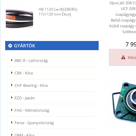
típus jel: 208 C
UCF 208 
HB 1120 Lw (KLEBERG)
H
17x1120 mm Ékszíj
csapágyegy
1
Belső csapág
Külső csapágy
Széless
7 9
GYÁRTÓK
Kész
BBC-R - Lettország
CBK - Kína
CHF Bearing - Kína
EZO - Japán
FAG - Németország
Fersa - Spanyolország
GBM - Kína