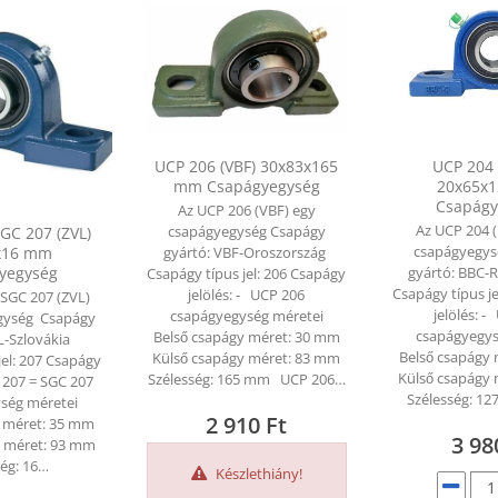
UCP 206 (VBF) 30x83x165
UCP 204 
mm Csapágyegység
20x65x
Csapágy
éktisztító (500 ml) (BERNER)
Féktisztító (500 ml) (BER
Az UCP 206 (VBF) egy
Az UCP 204 
 179
Ft
helyett
1 674
csapágyegység Csapágy
2 179
Ft
helyett
1 6
GC 207 (ZVL)
csapágyegys
x16 mm
gyártó: VBF-Oroszország
t
Ft
yegység
gyártó: BBC-
Csapágy típus jel: 206 Csapágy
Csapágy típus j
jelölés: - UCP 206
 SGC 207 (ZVL)
jelölés: 
csapágyegység méretei
gység Csapágy
csapágyegys
Belső csapágy méret: 30 mm
L-Szlovákia
Belső csapágy
Külső csapágy méret: 83 mm
jel: 207 Csapágy
Külső csapágy
Szélesség: 165 mm UCP 206…
P 207 = SGC 207
Szélesség: 
ség méretei
2 910
Ft
y méret: 35 mm
CP 207 = SGC 207 (ZVL)
UCP 207 = SGC 207 (ZVL)
3 9
y méret: 93 mm
5x93x16 mm Csapágyegység
35x93x16 mm Csapágyeg
ség: 16…
Készlethiány!