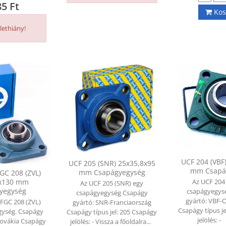
85
Ft
Kos
kszíj csúszásgátló spray (400
Ékszíj csúszásgátló spray
lethiány!
l) (Berner-Loctite)
ml) (Berner-Loctite)
ersely és csapágy rögzítő
Persely és csapágy rögzít
agasztó (60 g) (BERNER)
ragasztó (60 g) (BERNER)
CP 206 (VBF) 30x83x165 mm
UCP 206 (VBF) 30x83x16
sapágyegység
Csapágyegység
UCF 204 (VBF
UCF 205 (SNR) 25x35,8x95
mm Csapá
mm Csapágyegység
GC 208 (ZVL)
Az UCF 204
2x130 mm
Az UCF 205 (SNR) egy
004 ZZ (VBF) 20x42x12 mm
6004 ZZ (VBF) 20x42x12
yegység
csapágyegys
csapágyegység Csapágy
sapágy
Csapágy
gyártó: VBF-
 FGC 208 (ZVL)
gyártó: SNR-Franciaország
Csapágy típus j
gység. Csapágy
Csapágy típus jel: 205 Csapágy
jelölés: 
lovákia Csapágy
jelölés: - Vissza a főoldalra...