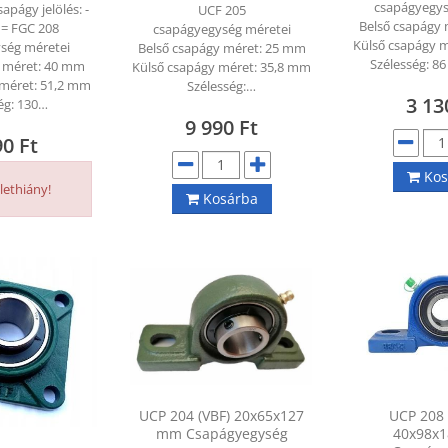
csapágyegys
sapágy jelölés: -
UCF 205
Belső csapágy
= FGC 208
csapágyegység méretei
B 1120 Lw (KLEBERG)
HB 1120 Lw (KLEBERG)
Külső csapágy 
ség méretei
7x1120 mm Ékszíj
17x1120 mm Ékszíj
Belső csapágy méret: 25 mm
Szélesség: 
y méret: 40 mm
Külső csapágy méret: 35,8 mm
 méret: 51,2 mm
Szélesség:…
3 1
ég: 130…
9 990
Ft
90
Ft
Kos
lethiány!
Kosárba
UCP 204 (VBF) 20x65x127
UCP 208 
mm Csapágyegység
40x98x