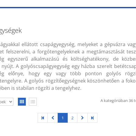
gységek
ágyakkal ellátott csapágyegység, melyeket a gépvázra va
et felszerelni, a forgótengelyeknek a megtámasztását tesz
ég egyszerű alkalmazású és költséghatékony, de közbe
t nyújt. A golyóscsapágyegység egy házba szerelt betétcsap
ség előnye, hogy egy vagy több ponton golyós rögzí
 tengelyre. A golyós rögzítőegységnek köszönhetően a foko
ében is stabilan rögzíti a tengelyhez.
A kategóriában 36 t
1
2