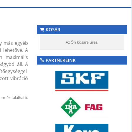
KOSÁR
Az Ön kosara üres.
gy más egyéb
i lehetővé. A
n maximális
PARTNEREINK
ágyból áll. A
tőegységgel
zott vibráció
ermék található.