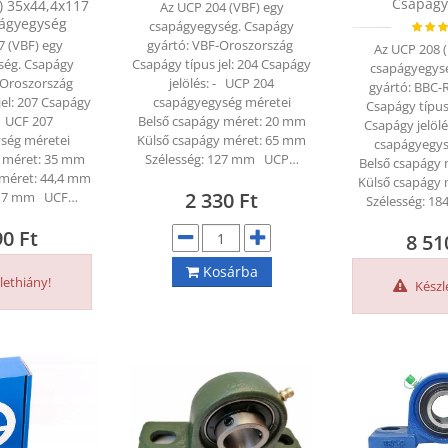
Csapágy
) 35x44,4x117
Az UCP 204 (VBF) egy
ágyegység
csapágyegység. Csapágy
7 (VBF) egy
gyártó: VBF-Oroszország
Az UCP 208 
ség. Csapágy
Csapágy típus jel: 204 Csapágy
csapágyegys
-Oroszország
jelölés: - UCP 204
gyártó: BBC-
jel: 207 Csapágy
csapágyegység méretei
Csapágy típus
 - UCF 207
Belső csapágy méret: 20 mm
Csapágy jelöl
ség méretei
Külső csapágy méret: 65 mm
csapágyegys
y méret: 35 mm
Szélesség: 127 mm UCP…
Belső csapágy
 méret: 44,4 mm
Külső csapágy
2 330
Ft
 117 mm UCF…
Szélesség: 
90
Ft
8 5
Kosárba
lethiány!
Készl