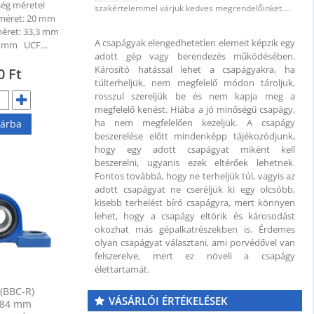
ég méretei
szakértelemmel várjuk kedves megrendelőinket.…
 méret: 20 mm
méret: 33,3 mm
A csapágyak elengedhetetlen elemeit képzik egy
86 mm UCF…
adott gép vagy berendezés működésében.
Károsító hatással lehet a csapágyakra, ha
30
Ft
túlterheljük, nem megfelelő módon tároljuk,
rosszul szereljük be és nem kapja meg a
megfelelő kenést. Hiába a jó minőségű csapágy,
ha nem megfelelően kezeljük. A csapágy
árba
beszerelése előtt mindenképp tájékozódjunk,
hogy egy adott csapágyat miként kell
beszerelni, ugyanis ezek eltérőek lehetnek.
Fontos továbbá, hogy ne terheljük túl, vagyis az
adott csapágyat ne cseréljük ki egy olcsóbb,
kisebb terhelést bíró csapágyra, mert könnyen
lehet, hogy a csapágy eltörik és károsodást
okozhat más gépalkatrészekben is. Érdemes
olyan csapágyat választani, ami porvédővel van
felszerelve, mert ez növeli a csapágy
élettartamát.
(BBC-R)
VÁSÁRLÓI ÉRTÉKELÉSEK
184 mm