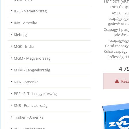
UCF 207 (VBF
mm Csap
IB-C - Németország
Az UCF 20
csapágyegy
INA - Amerika
gyártó: VBF
Csapágy típus 
Kleberg
jelölés:
csapágyegy
Belső csapág
MGK - India
Külső csapágy
Szélesség:
MGM - Magyarország
4 7
MTM - Lengyelország
Kész
NTN - Amerika
PBF - FLT - Lengyelország
SNR - Franciaország
Timken - Amerika