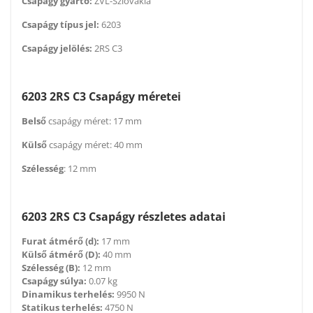
Csapágy gyártó:
ZVL-Szlovákia
Csapágy típus jel:
6203
Csapágy jelölés:
2RS C3
6203 2RS C3 Csapágy méretei
Belső
csapágy méret: 17 mm
Külső
csapágy méret: 40 mm
Szélesség
: 12 mm
6203 2RS C3 Csapágy részletes adatai
Furat átmérő (d):
17 mm
Külső átmérő (D):
40 mm
Szélesség (B):
12 mm
Csapágy súlya:
0.07 kg
Dinamikus terhelés:
9950 N
Statikus terhelés:
4750 N