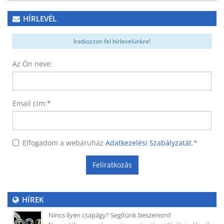
HÍRLEVÉL
Iratkozzon fel hírlevelünkre!
Az Ön neve:
Email cím:
*
Elfogadom a webáruház
Adatkezelési Szabályzatát
.
*
Feliratkozás
HÍREK
Nincs ilyen csapágy? Segítünk beszerezni!