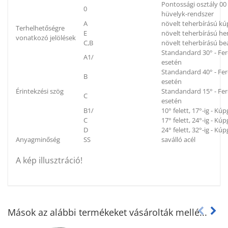
Pontossági osztály 0
0
hüvelyk-rendszer
A
növelt teherbírású k
Terhelhetőségre
E
növelt teherbírású h
vonatkozó jelölések
C,B
növelt teherbírású be
Standandard 30° - Fe
A1/
esetén
Standandard 40° - Fe
B
esetén
Érintekzési szög
Standandard 15° - Fe
C
esetén
B1/
10° felett, 17°-ig - K
C
17° felett, 24°-ig - K
D
24° felett, 32°-ig - K
Anyagminőség
SS
saválló acél
A kép illusztráció!
Mások az alábbi termékeket vásárolták mellé...