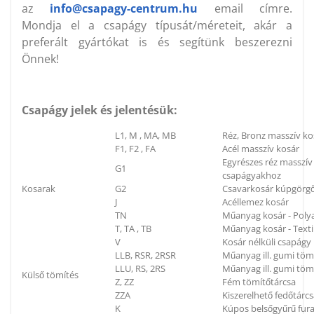
az
info@csapagy-centrum.hu
email címre.
Mondja el a csapágy típusát/méreteit, akár a
preferált gyártókat is és segítünk beszerezni
Önnek!
Csapágy jelek és jelentésük:
L1, M , MA, MB
Réz, Bronz masszív ko
F1, F2 , FA
Acél masszív kosár
Egyrészes réz masszí
G1
csapágyakhoz
Kosarak
G2
Csavarkosár kúpgörg
J
Acéllemez kosár
TN
Műanyag kosár - Poly
T, TA , TB
Műanyag kosár - Textil
V
Kosár nélküli csapágy
LLB, RSR, 2RSR
Műanyag ill. gumi töm
LLU, RS, 2RS
Műanyag ill. gumi tömí
Külső tömítés
Z, ZZ
Fém tömítőtárcsa
ZZA
Kiszerelhető fedőtárc
K
Kúpos belsőgyűrű fura