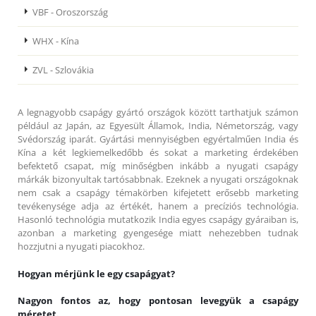
VBF - Oroszország
WHX - Kína
ZVL - Szlovákia
A legnagyobb csapágy gyártó országok között tarthatjuk számon
például az Japán, az Egyesült Államok, India, Németország, vagy
Svédország iparát. Gyártási mennyiségben egyértalműen India és
Kína a két legkiemelkedőbb és sokat a marketing érdekében
befektető csapat, míg minőségben inkább a nyugati csapágy
márkák bizonyultak tartósabbnak. Ezeknek a nyugati országoknak
nem csak a csapágy témakörben kifejetett erősebb marketing
tevékenysége adja az értékét, hanem a precíziós technológia.
Hasonló technológia mutatkozik India egyes csapágy gyáraiban is,
azonban a marketing gyengesége miatt nehezebben tudnak
hozzjutni a nyugati piacokhoz.
Hogyan mérjünk le egy csapágyat?
Nagyon fontos az, hogy pontosan levegyük a csapágy
méretet.