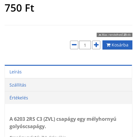
750
Ft
Max. rendelhető
25
db
Kosárba
Leírás
Szállítás
Értékelés
A 6203 2RS C3 (ZVL) csapágy egy mélyhornyú
golyóscsapágy.