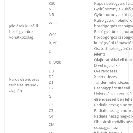
K30
Kúpos belsőgyűrű fura
N
Gyűrűhorony a külső g
NR
Gyűrűhorony a külső g
Külső gyűrűn olajhoron
W33
Jelölések külső ill.
hordógörgős csapágya
belső gyűrűre
Belső gyűrűn olajhoron
W44
vonatkozólag
hordógörgős csapágya
R, AR
külső gyűrű támaszt
Osztott belső gyűrű (
D
jelent)
Olajfuratokkal elláto
S , W20
D-vel is jelölik )
DB
O-elrendezés
DF
X-elrendezés
Páros elrendezés
DT
Tandem-elrendezés
terhelési irányok
D2
Csapágypárosítással
alapján
Univerzális-elrendezés
G
elrendezésekben lehe
C2
Radiális hézag a norm
C3
Radiális hézag a nor
C4
Radiális hézag nagyo
Elhatárolt radiális h
CM
csapágyaihoz