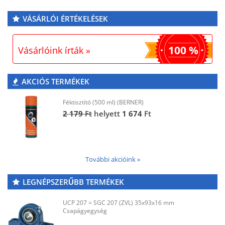
VÁSÁRLÓI ÉRTÉKELÉSEK
100 %
Vásárlóink írták »
AKCIÓS TERMÉKEK
Féktisztító (500 ml) (BERNER)
2 179
Ft
helyett
1 674
Ft
További akcióink »
LEGNÉPSZERŰBB TERMÉKEK
UCP 207 = SGC 207 (ZVL) 35x93x16 mm
Csapágyegység