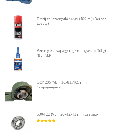
Ékszíj csúszásgátló spray (400 ml) (Berner-
Loctite)
Persely és csapágy rögzítő ragasztó (60 g)
(BERNER)
UCP 206 (VBF) 30x83x165 mm
Csapágyegység
6004 ZZ (VBF) 20x42x12 mm Csapágy