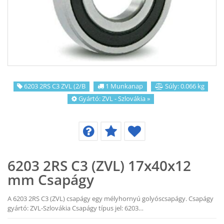
KAPCSOLAT
CIKKEK
6203 2RS C3 ZVL (2/B
1 Munkanap
Súly: 0.066 kg
Gyártó:
ZVL - Szlovákia
»
6203 2RS C3 (ZVL) 17x40x12
mm Csapágy
A 6203 2RS C3 (ZVL) csapágy egy mélyhornyú golyóscsapágy. Csapágy
gyártó: ZVL-Szlovákia Csapágy típus jel: 6203…