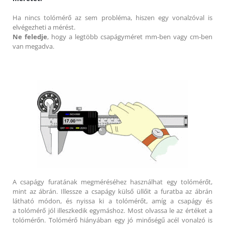
Ha nincs tolómérő az sem probléma, hiszen egy vonalzóval is
elvégezheti a mérést.
Ne feledje
, hogy a legtöbb csapágyméret mm-ben vagy cm-ben
van megadva.
A csapágy furatának megméréséhez használhat egy tolómérőt,
mint az ábrán. Illessze a csapágy külső üllőit a furatba az ábrán
látható módon, és nyissa ki a tolómérőt, amíg a csapágy és
a tolómérő jól illeszkedik egymáshoz. Most olvassa le az értéket a
tolómérőn. Tolómérő hiányában egy jó minőségű acél vonalzó is