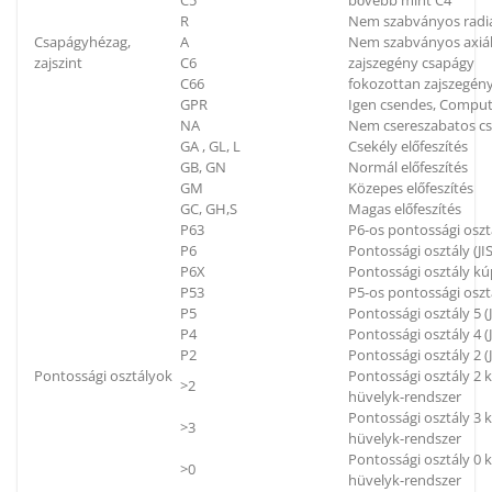
C5
bővebb mint C4
R
Nem szabványos radiá
Csapágyhézag,
A
Nem szabványos axiál
zajszint
C6
zajszegény csapágy
C66
fokozottan zajszegén
GPR
Igen csendes, Compu
NA
Nem csereszabatos c
GA , GL, L
Csekély előfeszítés
GB, GN
Normál előfeszítés
GM
Közepes előfeszítés
GC, GH,S
Magas előfeszítés
P63
P6-os pontossági oszt
P6
Pontossági osztály (JIS
P6X
Pontossági osztály kú
P53
P5-os pontossági oszt
P5
Pontossági osztály 5 (J
P4
Pontossági osztály 4 (J
P2
Pontossági osztály 2 (J
Pontossági osztályok
Pontossági osztály 2
>2
hüvelyk-rendszer
Pontossági osztály 3
>3
hüvelyk-rendszer
Pontossági osztály 0
>0
hüvelyk-rendszer