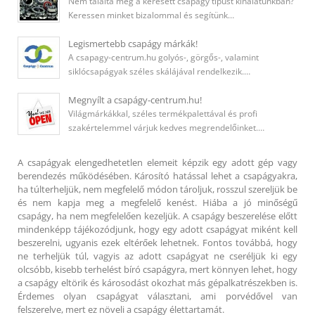
Nem találta meg a keresett csapágy típust kínálatunkban?
Keressen minket bizalommal és segítünk…
Legismertebb csapágy márkák!
A csapagy-centrum.hu golyós-, görgős-, valamint
siklócsapágyak széles skálájával rendelkezik.…
Megnyílt a csapágy-centrum.hu!
Világmárkákkal, széles termékpalettával és profi
szakértelemmel várjuk kedves megrendelőinket.…
A csapágyak elengedhetetlen elemeit képzik egy adott gép vagy
berendezés működésében. Károsító hatással lehet a csapágyakra,
ha túlterheljük, nem megfelelő módon tároljuk, rosszul szereljük be
és nem kapja meg a megfelelő kenést. Hiába a jó minőségű
csapágy, ha nem megfelelően kezeljük. A csapágy beszerelése előtt
mindenképp tájékozódjunk, hogy egy adott csapágyat miként kell
beszerelni, ugyanis ezek eltérőek lehetnek. Fontos továbbá, hogy
ne terheljük túl, vagyis az adott csapágyat ne cseréljük ki egy
olcsóbb, kisebb terhelést bíró csapágyra, mert könnyen lehet, hogy
a csapágy eltörik és károsodást okozhat más gépalkatrészekben is.
Érdemes olyan csapágyat választani, ami porvédővel van
felszerelve, mert ez növeli a csapágy élettartamát.