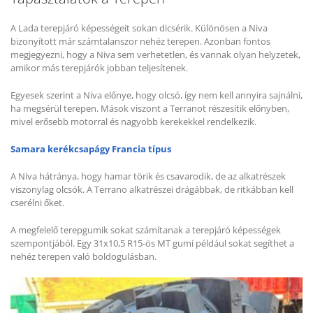
A Lada terepjáró képességeit sokan dicsérik. Különösen a Niva
bizonyított már számtalanszor nehéz terepen. Azonban fontos
megjegyezni, hogy a Niva sem verhetetlen, és vannak olyan helyzetek,
amikor más terepjárók jobban teljesítenek.
Egyesek szerint a Niva előnye, hogy olcsó, így nem kell annyira sajnálni,
ha megsérül terepen. Mások viszont a Terranot részesítik előnyben,
mivel erősebb motorral és nagyobb kerekekkel rendelkezik.
Samara kerékcsapágy Francia típus
A Niva hátránya, hogy hamar törik és csavarodik, de az alkatrészek
viszonylag olcsók. A Terrano alkatrészei drágábbak, de ritkábban kell
cserélni őket.
A megfelelő terepgumik sokat számítanak a terepjáró képességek
szempontjából. Egy 31x10,5 R15-ös MT gumi például sokat segíthet a
nehéz terepen való boldogulásban.