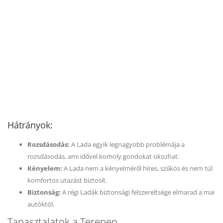
Hátrányok:
Rozsdásodás:
A Lada egyik legnagyobb problémája a
rozsdásodás, ami idővel komoly gondokat okozhat.
Kényelem:
A Lada nem a kényelméről híres, szűkös és nem túl
komfortos utazást biztosít.
Biztonság:
A régi Ladák biztonsági felszereltsége elmarad a mai
autóktól.
Tapasztalatok a Terepen