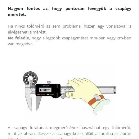
Nagyon fontos az, hogy pontosan levegyük a csapágy
méretet.
Ha nincs tolómérő az sem probléma, hiszen egy vonalzóval is
elvégezheti a mérést.
Ne feledje
, hogy a legtöbb csapágyméret mm-ben vagy cm-ben
van megadva.
A csapágy furatának megméréséhez használhat egy tolómérőt,
mint az ábrán. Illessze a csapágy külső üllőit a furatba az ábrán