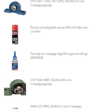
UCP 207 = SGC 207 (ZVL) 35x93x16 mm
Csapágyegység
Ékszíj csúszásgátló spray (400 ml) (Berner-
Loctite)
Persely és csapágy rögzítő ragasztó (60 g)
(BERNER)
UCP 206 (VBF) 30x83x165 mm
Csapágyegység
6004 ZZ (VBF) 20x42x12 mm Csapágy