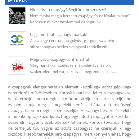
HÍREK
Nincs ilyen csapágy? Segítünk beszerezni!
Nem találta meg a keresett csapágy típust kínálatunkban?
Keressen minket bizalommal és segítünk…
Legismertebb csapágy márkák!
A csapagy-centrum.hu golyós-, görgős-, valamint
siklócsapágyak széles skálájával rendelkezik.…
Megnyílt a csapágy-centrum.hu!
Világmárkákkal, széles termékpalettával és profi
szakértelemmel várjuk kedves megrendelőinket.…
A csapágyak elengedhetetlen elemeit képzik egy adott gép vagy
berendezés működésében. Károsító hatással lehet a csapágyakra,
ha túlterheljük, nem megfelelő módon tároljuk, rosszul szereljük be
és nem kapja meg a megfelelő kenést. Hiába a jó minőségű
csapágy, ha nem megfelelően kezeljük. A csapágy beszerelése előtt
mindenképp tájékozódjunk, hogy egy adott csapágyat miként kell
beszerelni, ugyanis ezek eltérőek lehetnek. Fontos továbbá, hogy
ne terheljük túl, vagyis az adott csapágyat ne cseréljük ki egy
olcsóbb, kisebb terhelést bíró csapágyra, mert könnyen lehet, hogy