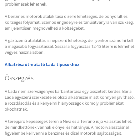
problémásak lehetnek.
A benzines motorok átalakítása dízelre lehetséges, de bonyolult és
költséges folyamat. Számos engedélyre és tanúsítványra van szükség,
ami jelentősen megnövelheti a költségeket.
A gázüzemű átalakítás is népszerű lehetőség, de ilyenkor számolni kell
a magasabb fogyasztással. Gázzal a fogyasztás 12-13 literre is felmehet
vegyes használatban.
Alkatrész útmutató Lada típusokhoz
Összegzés
A Lada nem szervizigényes karbantartása egy összetett kérdés. Bár a
Lada egyszerű szerkezete és olcsó alkatrészei miatt könnyen javítható,
a rozsdásodás és a kényelmi hiányosságok komoly problémákat
okozhatnak.
A terepjáró képességek terén a Niva és a Terrano is jó választás lehet,
de mindkettőnek vannak előnyei és hátrányai. A motorválasztásnál
figyelembe kell venni a benzines és dízel motorok sajátosságait.