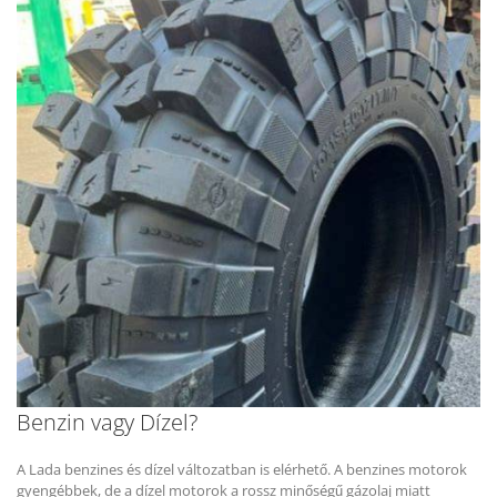
Benzin vagy Dízel?
A Lada benzines és dízel változatban is elérhető. A benzines motorok
gyengébbek, de a dízel motorok a rossz minőségű gázolaj miatt