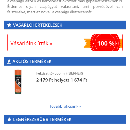
a csapágy eltörik és károsodást okozhat más gépalkatrészekben is.
Érdemes olyan csapágyat választani, ami porvédővel van
felszerelve, mert ez növeli a csapágy élettartamát.
VÁSÁRLÓI ÉRTÉKELÉSEK
100 %
Vásárlóink írták »
AKCIÓS TERMÉKEK
Féktisztító (500 ml) (BERNER)
2 179
Ft
helyett
1 674
Ft
További akcióink »
LEGNÉPSZERŰBB TERMÉKEK