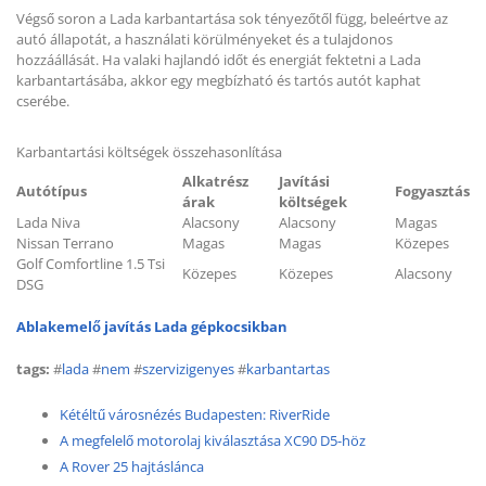
Végső soron a Lada karbantartása sok tényezőtől függ, beleértve az
autó állapotát, a használati körülményeket és a tulajdonos
hozzáállását. Ha valaki hajlandó időt és energiát fektetni a Lada
karbantartásába, akkor egy megbízható és tartós autót kaphat
cserébe.
Karbantartási költségek összehasonlítása
Alkatrész
Javítási
Autótípus
Fogyasztás
árak
költségek
Lada Niva
Alacsony
Alacsony
Magas
Nissan Terrano
Magas
Magas
Közepes
Golf Comfortline 1.5 Tsi
Közepes
Közepes
Alacsony
DSG
Ablakemelő javítás Lada gépkocsikban
tags:
#
lada
#
nem
#
szervizigenyes
#
karbantartas
Kétéltű városnézés Budapesten: RiverRide
A megfelelő motorolaj kiválasztása XC90 D5-höz
A Rover 25 hajtáslánca