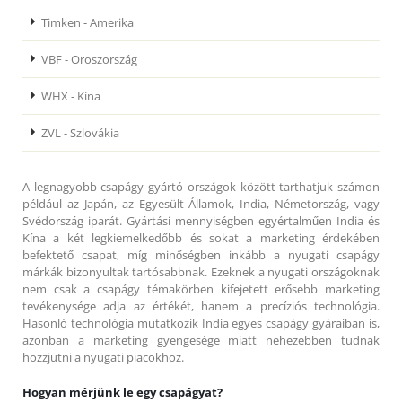
Timken - Amerika
VBF - Oroszország
WHX - Kína
ZVL - Szlovákia
A legnagyobb csapágy gyártó országok között tarthatjuk számon
például az Japán, az Egyesült Államok, India, Németország, vagy
Svédország iparát. Gyártási mennyiségben egyértalműen India és
Kína a két legkiemelkedőbb és sokat a marketing érdekében
befektető csapat, míg minőségben inkább a nyugati csapágy
márkák bizonyultak tartósabbnak. Ezeknek a nyugati országoknak
nem csak a csapágy témakörben kifejetett erősebb marketing
tevékenysége adja az értékét, hanem a precíziós technológia.
Hasonló technológia mutatkozik India egyes csapágy gyáraiban is,
azonban a marketing gyengesége miatt nehezebben tudnak
hozzjutni a nyugati piacokhoz.
Hogyan mérjünk le egy csapágyat?