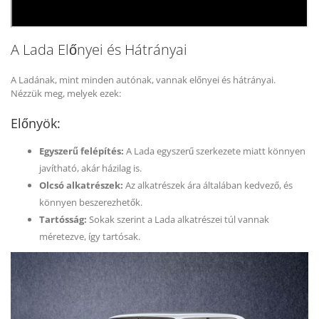
A Lada Előnyei és Hátrányai
A Ladának, mint minden autónak, vannak előnyei és hátrányai.
Nézzük meg, melyek ezek:
Előnyök:
Egyszerű felépítés:
A Lada egyszerű szerkezete miatt könnyen
javítható, akár házilag is.
Olcsó alkatrészek:
Az alkatrészek ára általában kedvező, és
könnyen beszerezhetők.
Tartósság:
Sokak szerint a Lada alkatrészei túl vannak
méretezve, így tartósak.