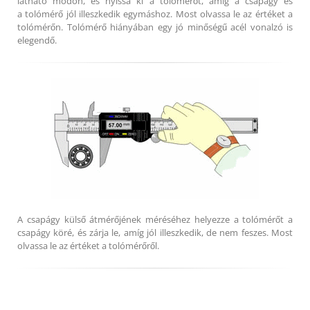
látható módon, és nyissa ki a tolómérőt, amíg a csapágy és
a tolómérő jól illeszkedik egymáshoz. Most olvassa le az értéket a
tolómérőn. Tolómérő hiányában egy jó minőségű acél vonalzó is
elegendő.
A csapágy külső átmérőjének méréséhez helyezze a tolómérőt a
csapágy köré, és zárja le, amíg jól illeszkedik, de nem feszes. Most
olvassa le az értéket a tolómérőről.