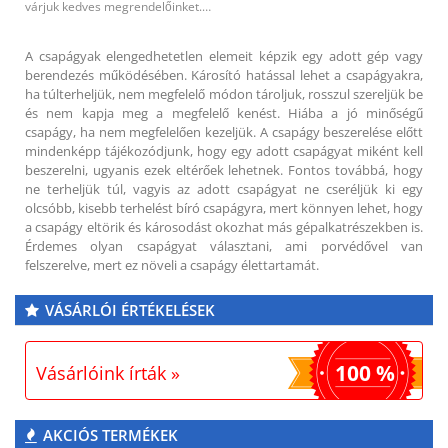
várjuk kedves megrendelőinket.…
A csapágyak elengedhetetlen elemeit képzik egy adott gép vagy
berendezés működésében. Károsító hatással lehet a csapágyakra,
ha túlterheljük, nem megfelelő módon tároljuk, rosszul szereljük be
és nem kapja meg a megfelelő kenést. Hiába a jó minőségű
csapágy, ha nem megfelelően kezeljük. A csapágy beszerelése előtt
mindenképp tájékozódjunk, hogy egy adott csapágyat miként kell
beszerelni, ugyanis ezek eltérőek lehetnek. Fontos továbbá, hogy
ne terheljük túl, vagyis az adott csapágyat ne cseréljük ki egy
olcsóbb, kisebb terhelést bíró csapágyra, mert könnyen lehet, hogy
a csapágy eltörik és károsodást okozhat más gépalkatrészekben is.
Érdemes olyan csapágyat választani, ami porvédővel van
felszerelve, mert ez növeli a csapágy élettartamát.
VÁSÁRLÓI ÉRTÉKELÉSEK
100 %
Vásárlóink írták »
AKCIÓS TERMÉKEK