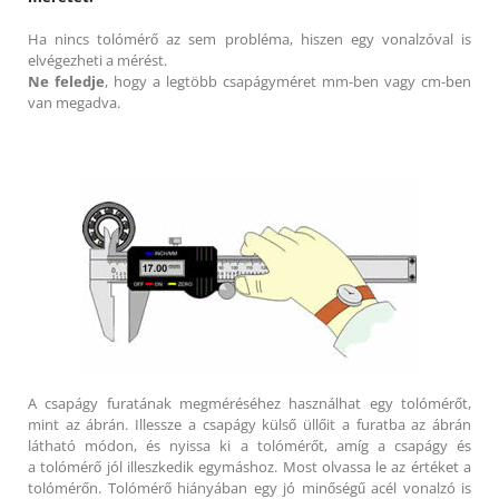
Ha nincs tolómérő az sem probléma, hiszen egy vonalzóval is
elvégezheti a mérést.
Ne feledje
, hogy a legtöbb csapágyméret mm-ben vagy cm-ben
van megadva.
A csapágy furatának megméréséhez használhat egy tolómérőt,
mint az ábrán. Illessze a csapágy külső üllőit a furatba az ábrán
látható módon, és nyissa ki a tolómérőt, amíg a csapágy és
a tolómérő jól illeszkedik egymáshoz. Most olvassa le az értéket a
tolómérőn. Tolómérő hiányában egy jó minőségű acél vonalzó is