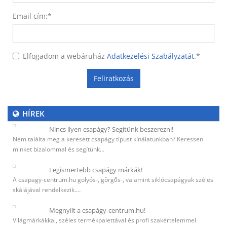
Email cím:
*
Elfogadom a webáruház
Adatkezelési Szabályzatát
.
*
Feliratkozás
HÍREK
Nincs ilyen csapágy? Segítünk beszerezni!
Nem találta meg a keresett csapágy típust kínálatunkban? Keressen
minket bizalommal és segítünk…
Legismertebb csapágy márkák!
A csapagy-centrum.hu golyós-, görgős-, valamint siklócsapágyak széles
skálájával rendelkezik.…
Megnyílt a csapágy-centrum.hu!
Világmárkákkal, széles termékpalettával és profi szakértelemmel