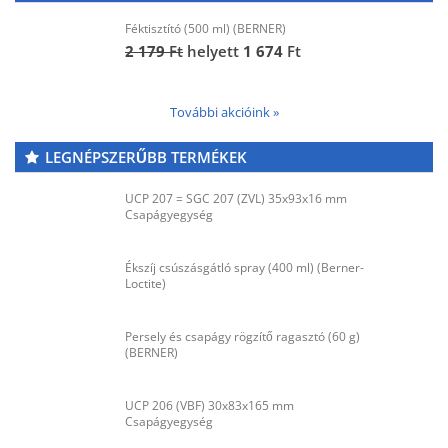
Féktisztító (500 ml) (BERNER)
2 179
Ft
helyett
1 674
Ft
További akcióink »
LEGNÉPSZERŰBB TERMÉKEK
UCP 207 = SGC 207 (ZVL) 35x93x16 mm
Csapágyegység
Ékszíj csúszásgátló spray (400 ml) (Berner-
Loctite)
Persely és csapágy rögzítő ragasztó (60 g)
(BERNER)
UCP 206 (VBF) 30x83x165 mm
Csapágyegység