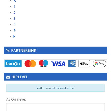
1
2
3
4
PARTNEREINK
HÍRLEVÉL
Iratkozzon fel hírlevelünkre!
Az Ön neve: