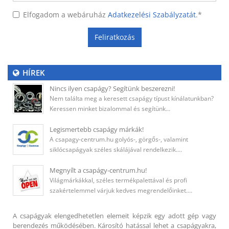
Elfogadom a webáruház
Adatkezelési Szabályzatát
.
*
Feliratkozás
HÍREK
Nincs ilyen csapágy? Segítünk beszerezni!
Nem találta meg a keresett csapágy típust kínálatunkban?
Keressen minket bizalommal és segítünk…
Legismertebb csapágy márkák!
A csapagy-centrum.hu golyós-, görgős-, valamint
siklócsapágyak széles skálájával rendelkezik.…
Megnyílt a csapágy-centrum.hu!
Világmárkákkal, széles termékpalettával és profi
szakértelemmel várjuk kedves megrendelőinket.…
A csapágyak elengedhetetlen elemeit képzik egy adott gép vagy
berendezés működésében. Károsító hatással lehet a csapágyakra,