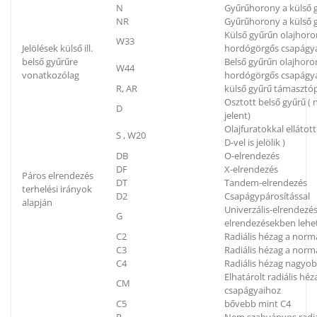
N
Gyűrűhorony a külső g
NR
Gyűrűhorony a külső g
Külső gyűrűn olajhoron
W33
Jelölések külső ill.
hordógörgős csapágya
belső gyűrűre
Belső gyűrűn olajhoron
W44
vonatkozólag
hordógörgős csapágya
R, AR
külső gyűrű támaszt
Osztott belső gyűrű (
D
jelent)
Olajfuratokkal elláto
S , W20
D-vel is jelölik )
DB
O-elrendezés
DF
X-elrendezés
Páros elrendezés
DT
Tandem-elrendezés
terhelési irányok
D2
Csapágypárosítással
alapján
Univerzális-elrendezés
G
elrendezésekben lehe
C2
Radiális hézag a norm
C3
Radiális hézag a nor
C4
Radiális hézag nagyo
Elhatárolt radiális h
CM
csapágyaihoz
C5
bővebb mint C4