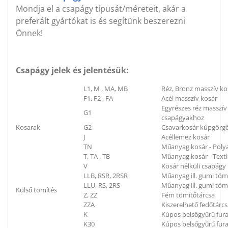
Mondja el a csapágy típusát/méreteit, akár a
preferált gyártókat is és segítünk beszerezni
Önnek!
Csapágy jelek és jelentésük:
L1, M , MA, MB
Réz, Bronz masszív ko
F1, F2 , FA
Acél masszív kosár
Egyrészes réz masszí
G1
csapágyakhoz
Kosarak
G2
Csavarkosár kúpgörg
J
Acéllemez kosár
TN
Műanyag kosár - Poly
T, TA , TB
Műanyag kosár - Textil
V
Kosár nélküli csapágy
LLB, RSR, 2RSR
Műanyag ill. gumi töm
LLU, RS, 2RS
Műanyag ill. gumi tömí
Külső tömítés
Z, ZZ
Fém tömítőtárcsa
ZZA
Kiszerelhető fedőtárc
K
Kúpos belsőgyűrű fura
K30
Kúpos belsőgyűrű fura