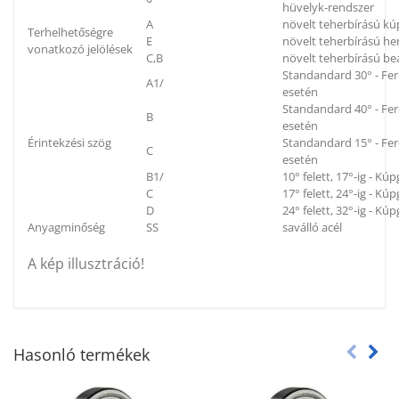
hüvelyk-rendszer
A
növelt teherbírású k
Terhelhetőségre
E
növelt teherbírású h
vonatkozó jelölések
C,B
növelt teherbírású be
Standandard 30° - Fe
A1/
esetén
Standandard 40° - Fe
B
esetén
Érintekzési szög
Standandard 15° - Fe
C
esetén
B1/
10° felett, 17°-ig - K
C
17° felett, 24°-ig - K
D
24° felett, 32°-ig - K
Anyagminőség
SS
saválló acél
A kép illusztráció!
Hasonló termékek