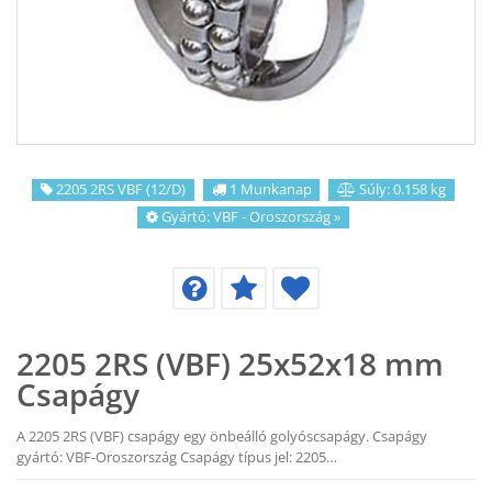
KAPCSOLAT
CIKKEK
2205 2RS VBF (12/D)
1 Munkanap
Súly: 0.158 kg
Gyártó:
VBF - Oroszország
»
2205 2RS (VBF) 25x52x18 mm
Csapágy
A 2205 2RS (VBF) csapágy egy önbeálló golyóscsapágy. Csapágy
gyártó: VBF-Oroszország Csapágy típus jel: 2205…