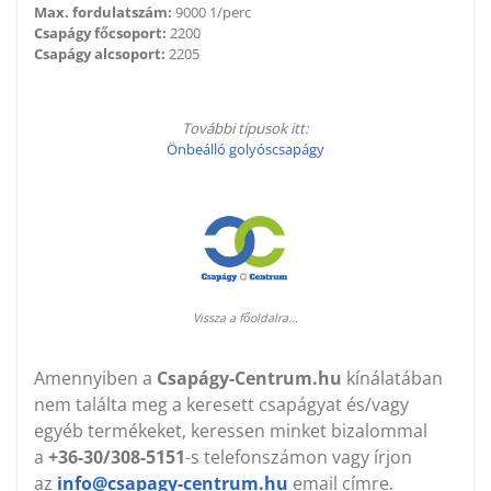
Max. fordulatszám:
9000 1/perc
Csapágy főcsoport:
2200
Csapágy alcsoport:
2205
További típusok itt:
Önbeálló golyóscsapágy
Vissza a főoldalra...
Amennyiben a
Csapágy-Centrum.hu
kínálatában
nem találta meg a keresett csapágyat és/vagy
egyéb termékeket, keressen minket bizalommal
a
+36-30/308-5151
-s telefonszámon vagy írjon
az
info@csapagy-centrum.hu
email címre.