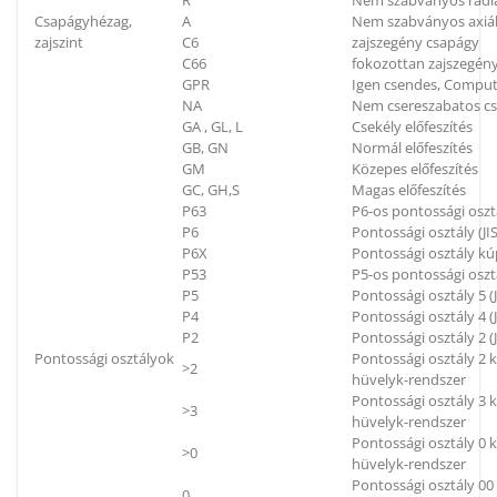
R
Nem szabványos radiá
Csapágyhézag,
A
Nem szabványos axiál
zajszint
C6
zajszegény csapágy
C66
fokozottan zajszegén
GPR
Igen csendes, Compu
NA
Nem csereszabatos c
GA , GL, L
Csekély előfeszítés
GB, GN
Normál előfeszítés
GM
Közepes előfeszítés
GC, GH,S
Magas előfeszítés
P63
P6-os pontossági oszt
P6
Pontossági osztály (JIS
P6X
Pontossági osztály kú
P53
P5-os pontossági oszt
P5
Pontossági osztály 5 (J
P4
Pontossági osztály 4 (J
P2
Pontossági osztály 2 (J
Pontossági osztályok
Pontossági osztály 2
>2
hüvelyk-rendszer
Pontossági osztály 3
>3
hüvelyk-rendszer
Pontossági osztály 0
>0
hüvelyk-rendszer
Pontossági osztály 0
0