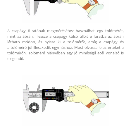
A csapágy furatának megméréséhez használhat egy tolómérőt,
mint az ábrán. Illessze a csapágy külső üllőit a furatba az ábrán
látható módon, és nyissa ki a tolómérőt, amíg a csapágy és
a tolómérő jól illeszkedik egymáshoz. Most olvassa le az értéket a
tolómérőn. Tolómérő hiányában egy jó minőségű acél vonalzó is
elegendő.