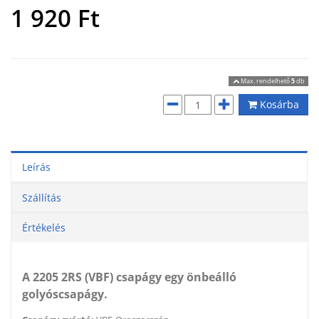
1 920
Ft
Max. rendelhető
5
db
Kosárba
Leírás
Szállítás
Értékelés
A 2205 2RS (VBF) csapágy egy önbeálló
golyóscsapágy.