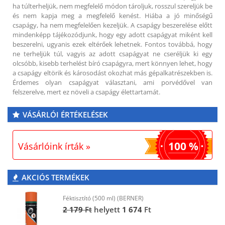
ha túlterheljük, nem megfelelő módon tároljuk, rosszul szereljük be
és nem kapja meg a megfelelő kenést. Hiába a jó minőségű
csapágy, ha nem megfelelően kezeljük. A csapágy beszerelése előtt
mindenképp tájékozódjunk, hogy egy adott csapágyat miként kell
beszerelni, ugyanis ezek eltérőek lehetnek. Fontos továbbá, hogy
ne terheljük túl, vagyis az adott csapágyat ne cseréljük ki egy
olcsóbb, kisebb terhelést bíró csapágyra, mert könnyen lehet, hogy
a csapágy eltörik és károsodást okozhat más gépalkatrészekben is.
Érdemes olyan csapágyat választani, ami porvédővel van
felszerelve, mert ez növeli a csapágy élettartamát.
VÁSÁRLÓI ÉRTÉKELÉSEK
100 %
Vásárlóink írták »
AKCIÓS TERMÉKEK
Féktisztító (500 ml) (BERNER)
2 179
Ft
helyett
1 674
Ft