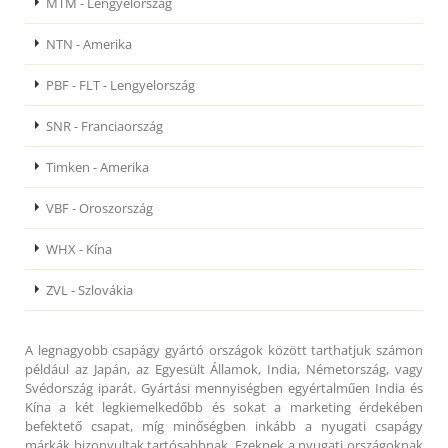
MTM - Lengyelország
NTN - Amerika
PBF - FLT - Lengyelország
SNR - Franciaország
Timken - Amerika
VBF - Oroszország
WHX - Kína
ZVL - Szlovákia
A legnagyobb csapágy gyártó országok között tarthatjuk számon
például az Japán, az Egyesült Államok, India, Németország, vagy
Svédország iparát. Gyártási mennyiségben egyértalműen India és
Kína a két legkiemelkedőbb és sokat a marketing érdekében
befektető csapat, míg minőségben inkább a nyugati csapágy
márkák bizonyultak tartósabbnak. Ezeknek a nyugati országoknak