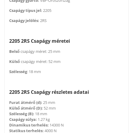
Csapágy gyártó:
VBF-Oroszország
Csapágy típus jel:
2205
Csapágy jelölés:
2RS
2205 2RS Csapágy méretei
Belső
csapágy méret: 25 mm
Külső
csapágy méret: 52 mm
Szélesség
: 18 mm
2205 2RS Csapágy részletes adatai
Furat átmérő (d):
25 mm
Külső átmérő (D):
52 mm
Szélesség (B):
18 mm
Csapágy súlya:
1.27 kg
Dinamikus terhelés:
14300 N
Statikus terhelés:
4000 N