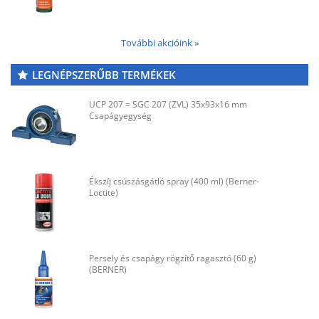
További akcióink »
LEGNÉPSZERŰBB TERMÉKEK
UCP 207 = SGC 207 (ZVL) 35x93x16 mm
Csapágyegység
Ékszíj csúszásgátló spray (400 ml) (Berner-
Loctite)
Persely és csapágy rögzítő ragasztó (60 g)
(BERNER)