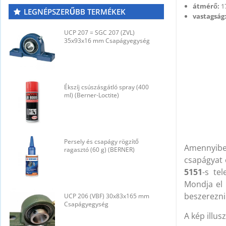
átmérő:
1
LEGNÉPSZERŰBB TERMÉKEK
vastagság
UCP 207 = SGC 207 (ZVL)
U
35x93x16 mm Csapágyegység
3
Ékszíj csúszásgátló spray (400
É
ml) (Berner-Loctite)
m
Persely és csapágy rögzítő
P
Amennyib
ragasztó (60 g) (BERNER)
r
csapágyat 
5151
-s te
Mondja el 
beszerezni
UCP 206 (VBF) 30x83x165 mm
U
Csapágyegység
C
A kép illusz