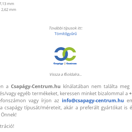
7,13 mm
:
2,62 mm
CP 207 = SGC 207 (ZVL)
UCP 207 = SGC 207 (ZVL)
5x93x16 mm Csapágyegység
35x93x16 mm Csapágyeg
További típusok itt:
Tömítőgyűrű
kszíj csúszásgátló spray (400
Ékszíj csúszásgátló spray
l) (Berner-Loctite)
ml) (Berner-Loctite)
Vissza a főoldalra...
ersely és csapágy rögzítő
Persely és csapágy rögzít
en a
Csapágy-Centrum.hu
kínálatában nem találta meg 
agasztó (60 g) (BERNER)
ragasztó (60 g) (BERNER)
és/vagy egyéb termékeket, keressen minket bizalommal a
+
lefonszámon vagy írjon az
info@csapagy-centrum.hu
ema
a csapágy típusát/méreteit, akár a preferált gyártókat is 
 Önnek!
CP 206 (VBF) 30x83x165 mm
UCP 206 (VBF) 30x83x16
sapágyegység
Csapágyegység
tráció!