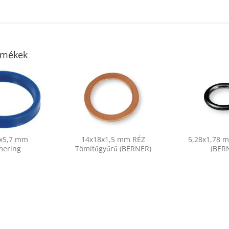
B 1120 Lw (KLEBERG)
HB 1120 Lw (KLEBERG)
7x1120 mm Ékszíj
17x1120 mm Ékszíj
rmékek
004 ZZ (VBF) 20x42x12 mm
6004 ZZ (VBF) 20x42x12
sapágy
Csapágy
8x5,7 mm
14x18x1,5 mm RÉZ
5,28x1,78 
mering
Tömítőgyűrű (BERNER)
(BER