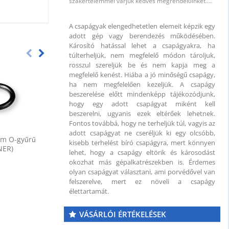
szakértelemmel várjuk kedves megrendelőinket.…
A csapágyak elengedhetetlen elemeit képzik egy
adott gép vagy berendezés működésében.
Károsító hatással lehet a csapágyakra, ha
túlterheljük, nem megfelelő módon tároljuk,
rosszul szereljük be és nem kapja meg a
megfelelő kenést. Hiába a jó minőségű csapágy,
 mm
ha nem megfelelően kezeljük. A csapágy
beszerelése előtt mindenképp tájékozódjunk,
hogy egy adott csapágyat miként kell
beszerelni, ugyanis ezek eltérőek lehetnek.
Fontos továbbá, hogy ne terheljük túl, vagyis az
adott csapágyat ne cseréljük ki egy olcsóbb,
mm O-gyűrű
16x22x1,5 mm RÉZ
6x10x1 
kisebb terhelést bíró csapágyra, mert könnyen
NER)
Tömítőgyűrű (BERNER)
Tömítőgyűrű
lehet, hogy a csapágy eltörik és károsodást
okozhat más gépalkatrészekben is. Érdemes
olyan csapágyat választani, ami porvédővel van
felszerelve, mert ez növeli a csapágy
élettartamát.
VÁSÁRLÓI ÉRTÉKELÉSEK