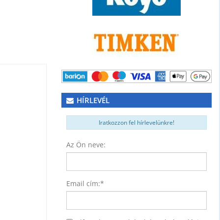
HÍRLEVÉL
Iratkozzon fel hírlevelünkre!
Az Ön neve:
NER)
74
Email cím:
*