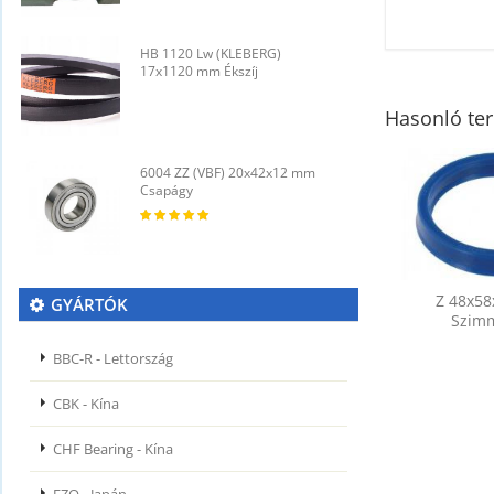
HB 1120 Lw (KLEBERG)
H
17x1120 mm Ékszíj
1
Hasonló te
6004 ZZ (VBF) 20x42x12 mm
6
Csapágy
C
Z 48x5
GYÁRTÓK
Szim
BBC-R - Lettország
CBK - Kína
CHF Bearing - Kína