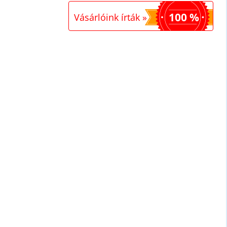
100 %
Vásárlóink írták »