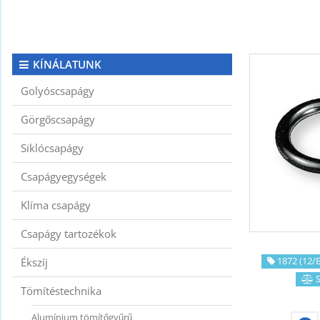
KAPCSOLAT
CIKKEK
KÍNÁLATUNK
Golyóscsapágy
Görgőscsapágy
Siklócsapágy
Csapágyegységek
Klíma csapágy
Csapágy tartozékok
1872 (12/B
Ékszíj
S
Tömítéstechnika
Alumínium tömítőgyűrű