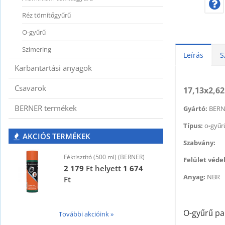
Réz tömítőgyűrű
O-gyűrű
Szimering
Leírás
S
Karbantartási anyagok
Csavarok
17,13x2,62
BERNER termékek
Gyártó:
BERN
Típus:
o
-
gyűr
AKCIÓS TERMÉKEK
Szabvány:
Féktisztító (500 ml) (BERNER)
F
Felület véd
2 179
Ft
helyett
1 674
2
Anyag:
NBR
Ft
F
O-gyűrű pa
További akcióink »