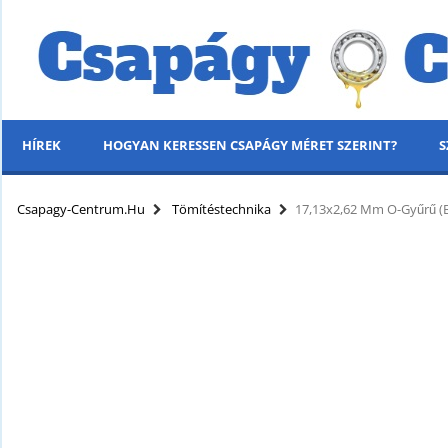
HÍREK
HOGYAN KERESSEN CSAPÁGY MÉRET SZERINT?
S
MENÜ
Csapagy-Centrum.hu
Tömítéstechnika
17,13x2,62 Mm O-Gyűrű 
KÍNÁLATUNK
HÍREK
HOGYAN KERESSEN CSAPÁGY MÉRET SZERINT?
SZÁLLÍTÁSI INFORMÁCIÓK
PARTNERI KEDVEZMÉNYEK