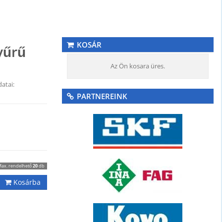
KOSÁR
yűrű
Az Ön kosara üres.
atai:
PARTNEREINK
ax. rendelhető
20
db
Kosárba