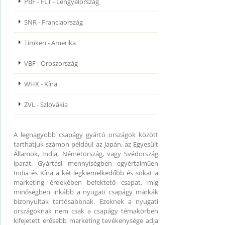
PBF - FLT - Lengyelország
SNR - Franciaország
Timken - Amerika
VBF - Oroszország
WHX - Kína
ZVL - Szlovákia
A legnagyobb csapágy gyártó országok között
tarthatjuk számon például az Japán, az Egyesült
Államok, India, Németország, vagy Svédország
iparát. Gyártási mennyiségben egyértalműen
India és Kína a két legkiemelkedőbb és sokat a
marketing érdekében befektető csapat, míg
minőségben inkább a nyugati csapágy márkák
bizonyultak tartósabbnak. Ezeknek a nyugati
országoknak nem csak a csapágy témakörben
kifejetett erősebb marketing tevékenysége adja