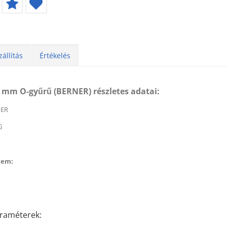
zállítás
Értékelés
 mm O-gyűrű (BERNER) részletes adatai:
ER
ű
éktisztító (500 ml) (BERNER)
Féktisztító (500 ml) (BER
elem:
 179
Ft
helyett
1 674
2 179
Ft
helyett
1 6
t
Ft
raméterek: