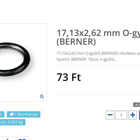
17,13x2,62 mm O-g
(BERNER)
17,13x2,62 mm O-gyűrű (BERNER) részletes ad
Gyártó: BERNER Típus: o-gyűrű…
73
Ft
M
)
1 Munkanap
úly: 0.005 kg