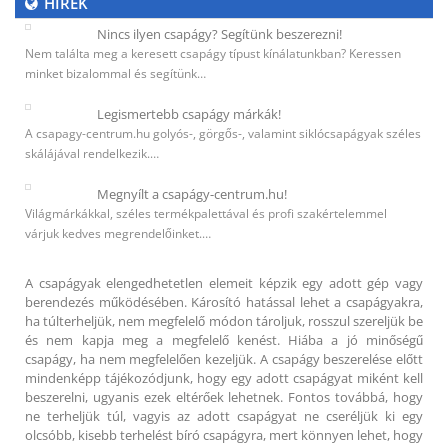
HÍREK
Nincs ilyen csapágy? Segítünk beszerezni!
Nem találta meg a keresett csapágy típust kínálatunkban? Keressen
minket bizalommal és segítünk…
Legismertebb csapágy márkák!
A csapagy-centrum.hu golyós-, görgős-, valamint siklócsapágyak széles
skálájával rendelkezik.…
Megnyílt a csapágy-centrum.hu!
Világmárkákkal, széles termékpalettával és profi szakértelemmel
várjuk kedves megrendelőinket.…
A csapágyak elengedhetetlen elemeit képzik egy adott gép vagy
berendezés működésében. Károsító hatással lehet a csapágyakra,
ha túlterheljük, nem megfelelő módon tároljuk, rosszul szereljük be
és nem kapja meg a megfelelő kenést. Hiába a jó minőségű
csapágy, ha nem megfelelően kezeljük. A csapágy beszerelése előtt
mindenképp tájékozódjunk, hogy egy adott csapágyat miként kell
beszerelni, ugyanis ezek eltérőek lehetnek. Fontos továbbá, hogy
ne terheljük túl, vagyis az adott csapágyat ne cseréljük ki egy
olcsóbb, kisebb terhelést bíró csapágyra, mert könnyen lehet, hogy