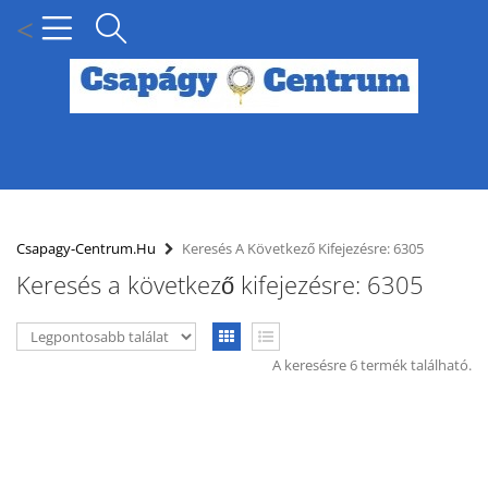
<
MENÜ
KÍNÁLATUNK
Csapagy-Centrum.hu
Keresés A Következő Kifejezésre: 6305
Keresés a következő kifejezésre: 6305
HÍREK
HOGYAN KERESSEN CSAPÁGY MÉRET SZERINT?
A keresésre 6 termék található.
SZÁLLÍTÁSI INFORMÁCIÓK
PARTNERI KEDVEZMÉNYEK