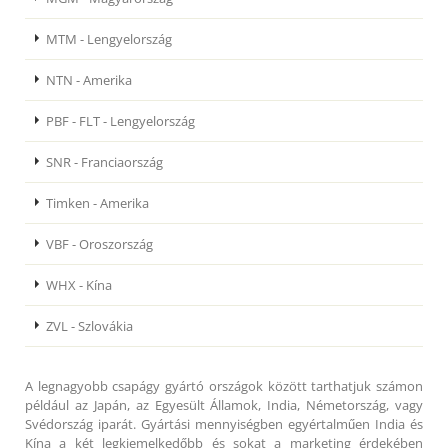
MTM - Lengyelország
NTN - Amerika
PBF - FLT - Lengyelország
SNR - Franciaország
Timken - Amerika
VBF - Oroszország
WHX - Kína
ZVL - Szlovákia
A legnagyobb csapágy gyártó országok között tarthatjuk számon
például az Japán, az Egyesült Államok, India, Németország, vagy
Svédország iparát. Gyártási mennyiségben egyértalműen India és
Kína a két legkiemelkedőbb és sokat a marketing érdekében