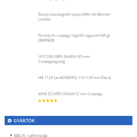
Ékszíj csúszásgátló spray (400 ml) (Berner-
Loctite)
Persely és csapágy rögzítő ragasztó (60 g)
(BERNER)
UCP 206 (VBF) 30x83x165 mm
Csapágyegység
HB 1120 Lw (KLEBERG) 17x1120 mm Ékszíj
6004 ZZ (VBF) 20x42x12 mm Csapágy
GYÁRTÓK
BBC-R - Lettország