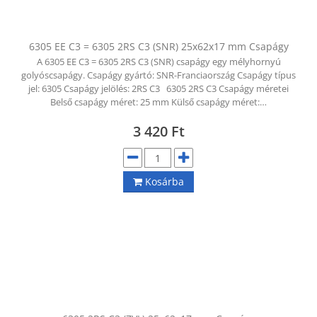
KAPCSOLAT
CIKKEK
6305 EE C3 = 6305 2RS C3 (SNR) 25x62x17 mm Csapágy
A 6305 EE C3 = 6305 2RS C3 (SNR) csapágy egy mélyhornyú
golyóscsapágy. Csapágy gyártó: SNR-Franciaország Csapágy típus
jel: 6305 Csapágy jelölés: 2RS C3 6305 2RS C3 Csapágy méretei
Belső csapágy méret: 25 mm Külső csapágy méret:…
3 420
Ft
Kosárba