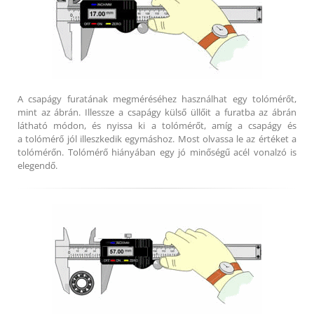
A csapágy furatának megméréséhez használhat egy tolómérőt,
mint az ábrán. Illessze a csapágy külső üllőit a furatba az ábrán
látható módon, és nyissa ki a tolómérőt, amíg a csapágy és
a tolómérő jól illeszkedik egymáshoz. Most olvassa le az értéket a
tolómérőn. Tolómérő hiányában egy jó minőségű acél vonalzó is
elegendő.