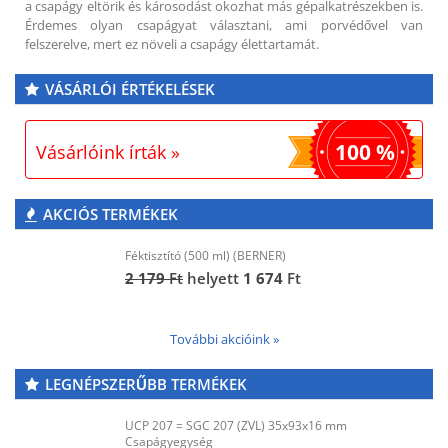
a csapágy eltörik és károsodást okozhat más gépalkatrészekben is.
Érdemes olyan csapágyat választani, ami porvédővel van
felszerelve, mert ez növeli a csapágy élettartamát.
VÁSÁRLÓI ÉRTÉKELÉSEK
100 %
Vásárlóink írták »
AKCIÓS TERMÉKEK
Féktisztító (500 ml) (BERNER)
2 179
Ft
helyett
1 674
Ft
További akcióink »
LEGNÉPSZERŰBB TERMÉKEK
UCP 207 = SGC 207 (ZVL) 35x93x16 mm
Csapágyegység