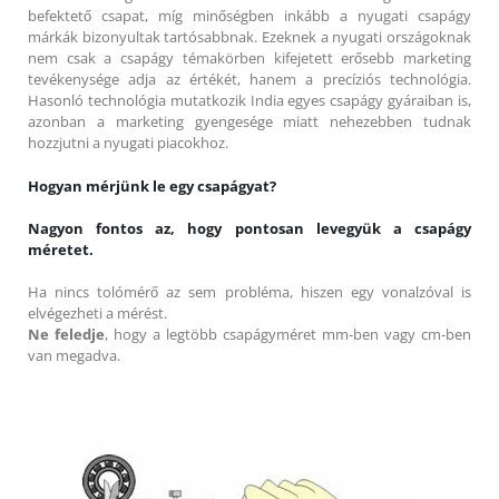
befektető csapat, míg minőségben inkább a nyugati csapágy
márkák bizonyultak tartósabbnak. Ezeknek a nyugati országoknak
nem csak a csapágy témakörben kifejetett erősebb marketing
tevékenysége adja az értékét, hanem a precíziós technológia.
Hasonló technológia mutatkozik India egyes csapágy gyáraiban is,
azonban a marketing gyengesége miatt nehezebben tudnak
hozzjutni a nyugati piacokhoz.
Hogyan mérjünk le egy csapágyat?
Nagyon fontos az, hogy pontosan levegyük a csapágy
méretet.
Ha nincs tolómérő az sem probléma, hiszen egy vonalzóval is
elvégezheti a mérést.
Ne feledje
, hogy a legtöbb csapágyméret mm-ben vagy cm-ben
van megadva.