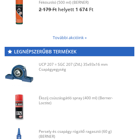
Féktisztító (500 ml) (BERNER)
2 179
Ft
helyett
1 674
Ft
További akcióink »
LEGNÉPSZERŰBB TERMÉKEK
UCP 207 = SGC 207 (ZVL) 35x93x16 mm
Csapágyegység
Ékszíj csúszásgátló spray (400 ml) (Berner-
Loctite)
Persely és csapágy rögzítő ragasztó (60 g)
(BERNER)