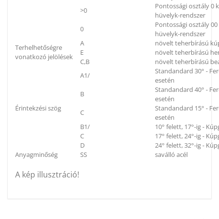
Pontossági osztály 0
>0
hüvelyk-rendszer
Pontossági osztály 0
0
hüvelyk-rendszer
A
növelt teherbírású k
Terhelhetőségre
E
növelt teherbírású h
vonatkozó jelölések
C,B
növelt teherbírású be
Standandard 30° - Fe
A1/
esetén
Standandard 40° - Fe
B
esetén
Érintekzési szög
Standandard 15° - Fe
C
esetén
B1/
10° felett, 17°-ig - K
C
17° felett, 24°-ig - K
D
24° felett, 32°-ig - K
Anyagminőség
SS
saválló acél
A kép illusztráció!