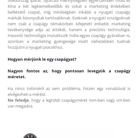
Svédország iparát. Gyártási mennyiségben egyértalműen India és
Kína a két legkiemelkedőbb és sokat a marketing érdekében
befektető csapat, míg minőségben inkább a nyugati csapágy
márkák bizonyultak tartósabbnak. Ezeknek a nyugati országoknak
nem csak a csapágy témakörben kifejetett erősebb marketing
tevékenysége adja az értékét, hanem a precíziós technológia.
Hasonló technológia mutatkozik India egyes csapágy gyáraiban is,
azonban a marketing gyengesége miatt nehezebben tudnak
hozzjutni a nyugati piacokhoz.
Hogyan mérjünk le egy csapágyat?
Nagyon fontos az, hogy pontosan levegyük a csapágy
méretet.
Ha nincs tolómérő az sem probléma, hiszen egy vonalzóval is
elvégezheti a mérést.
Ne feledje
, hogy a legtöbb csapágyméret mm-ben vagy cm-ben
van megadva.