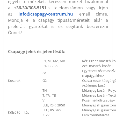
egyéb termékeket, keressen minket bizalommal
a
+36-30/308-5151
-s telefonszámon vagy írjon
az
info@csapagy-centrum.hu
email címre.
Mondja el a csapágy típusát/méreteit, akár a
preferált gyártókat is és segítünk beszerezni
Önnek!
Csapágy jelek és jelentésük:
L1, M , MA, MB
Réz, Bronz masszív ko
F1, F2 , FA
Acél masszív kosár
Egyrészes réz masszí
G1
csapágyakhoz
Kosarak
G2
Csavarkosár kúpgörg
J
Acéllemez kosár
TN
Műanyag kosár - Poly
T, TA , TB
Műanyag kosár - Textil
V
Kosár nélküli csapágy
LLB, RSR, 2RSR
Műanyag ill. gumi töm
LLU, RS, 2RS
Műanyag ill. gumi tömí
Külső tömítés
Z, ZZ
Fém tömítőtárcsa