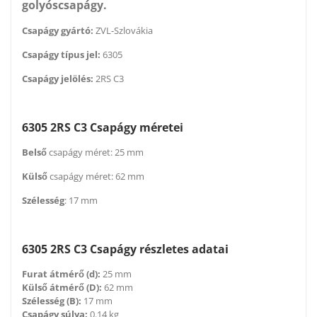
golyóscsapágy.
Csapágy gyártó:
ZVL-Szlovákia
Csapágy típus jel:
6305
Csapágy jelölés:
2RS C3
6305 2RS C3 Csapágy méretei
Belső
csapágy méret: 25 mm
Külső
csapágy méret: 62 mm
Szélesség
: 17 mm
6305 2RS C3 Csapágy részletes adatai
Furat átmérő (d):
25 mm
Külső átmérő (D):
62 mm
Szélesség (B):
17 mm
Csapágy súlya:
0.14 kg