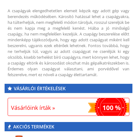
A csapágyak elengedhetetlen elemeit képzik egy adott gép vagy
berendezés működésében. Károsító hatással lehet a csapágyakra,
ha túlterheljük, nem megfelelő módon tároljuk, rosszul szereljük be
és nem kapja meg a megfelelő kenést. Hiába a jó minőségű
csapágy, ha nem megfelelően kezeljük. A csapágy beszerelése előtt
mindenképp tájékozódjunk, hogy egy adott csapágyat miként kell
beszerelni, ugyanis ezek eltérőek lehetnek. Fontos továbbá, hogy
ne terheljük túl, vagyis az adott csapágyat ne cseréljük ki egy
olcsóbb, kisebb terhelést bíró csapágyra, mert könnyen lehet, hogy
a csapágy eltörik és károsodást okozhat más gépalkatrészekben is.
Érdemes olyan csapágyat választani, ami porvédővel van
felszerelve, mert ez növeli a csapágy élettartamát.
VÁSÁRLÓI ÉRTÉKELÉSEK
100 %
Vásárlóink írták »
AKCIÓS TERMÉKEK