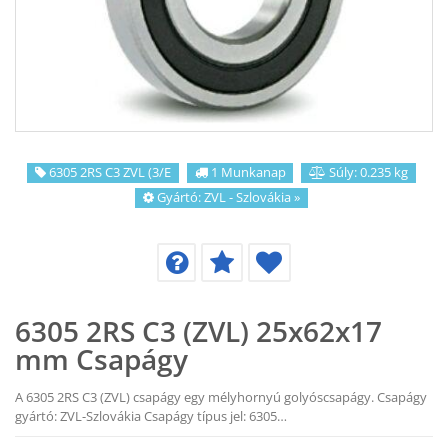
KAPCSOLAT
CIKKEK
6305 2RS C3 ZVL (3/E
1 Munkanap
Súly: 0.235 kg
Gyártó:
ZVL - Szlovákia
»
6305 2RS C3 (ZVL) 25x62x17
mm Csapágy
A 6305 2RS C3 (ZVL) csapágy egy mélyhornyú golyóscsapágy. Csapágy
gyártó: ZVL-Szlovákia Csapágy típus jel: 6305…