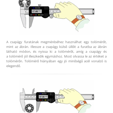
A csapágy furatának megméréséhez használhat egy tolómérőt,
mint az ábrán. Illessze a csapágy külső üllőit a furatba az ábrán
látható módon, és nyissa ki a tolómérőt, amíg a csapágy és
a tolómérő jól illeszkedik egymáshoz. Most olvassa le az értéket a
tolómérőn. Tolómérő hiányában egy jó minőségű acél vonalzó is
elegendő.