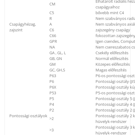
Elhatárolt radiális h
CM
csapágyaihoz
C5
bővebb mint C4
R
Nem szabványos radiá
Csapágyhézag,
A
Nem szabványos axiál
zajszint
C6
zajszegény csapágy
C66
fokozottan zajszegén
GPR
Igen csendes, Compu
NA
Nem csereszabatos c
GA , GL, L
Csekély előfeszítés
GB, GN
Normál előfeszítés
GM
Közepes előfeszítés
GC, GH,S
Magas előfeszítés
P63
P6-os pontossági oszt
P6
Pontossági osztály (JIS
P6X
Pontossági osztály kú
P53
P5-os pontossági oszt
P5
Pontossági osztály 5 (J
P4
Pontossági osztály 4 (J
P2
Pontossági osztály 2 (J
Pontossági osztályok
Pontossági osztály 2
>2
hüvelyk-rendszer
Pontossági osztály 3
>3
hüvelyk-rendszer