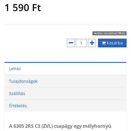
1 590
Ft
Max. rendelhető
10
db
Kosárba
Leírás
Tulajdonságok
Szállítás
Értékelés
A 6305 2RS C3 (ZVL) csapágy egy mélyhornyú