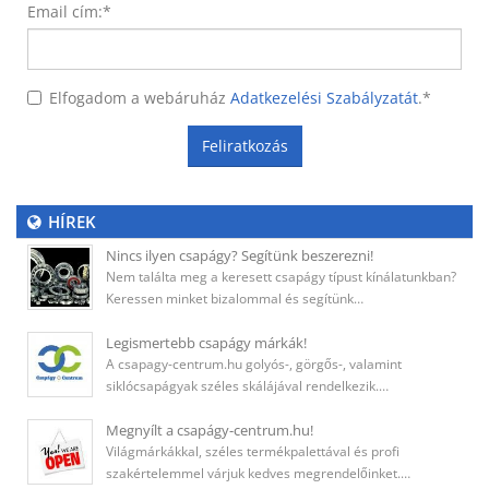
Email cím:
*
Elfogadom a webáruház
Adatkezelési Szabályzatát
.
*
Feliratkozás
HÍREK
Nincs ilyen csapágy? Segítünk beszerezni!
Nem találta meg a keresett csapágy típust kínálatunkban?
Keressen minket bizalommal és segítünk…
Legismertebb csapágy márkák!
A csapagy-centrum.hu golyós-, görgős-, valamint
siklócsapágyak széles skálájával rendelkezik.…
Megnyílt a csapágy-centrum.hu!
Világmárkákkal, széles termékpalettával és profi
szakértelemmel várjuk kedves megrendelőinket.…