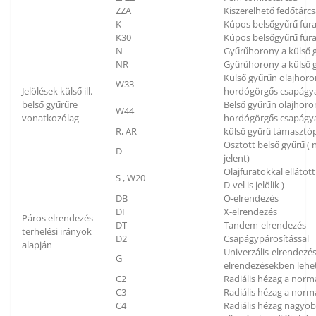
ZZA
Kiszerelhető fedőtárc
K
Kúpos belsőgyűrű fura
K30
Kúpos belsőgyűrű fura
N
Gyűrűhorony a külső g
NR
Gyűrűhorony a külső g
Külső gyűrűn olajhoron
W33
Jelölések külső ill.
hordógörgős csapágya
belső gyűrűre
Belső gyűrűn olajhoron
W44
vonatkozólag
hordógörgős csapágya
R, AR
külső gyűrű támaszt
Osztott belső gyűrű (
D
jelent)
Olajfuratokkal elláto
S , W20
D-vel is jelölik )
DB
O-elrendezés
DF
X-elrendezés
Páros elrendezés
DT
Tandem-elrendezés
terhelési irányok
D2
Csapágypárosítással
alapján
Univerzális-elrendezés
G
elrendezésekben lehe
C2
Radiális hézag a norm
C3
Radiális hézag a nor
C4
Radiális hézag nagyo