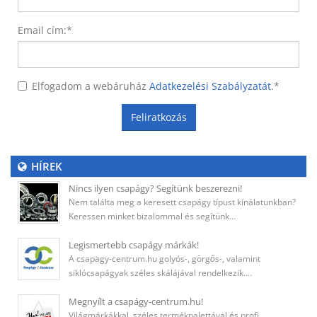
Email cím:
*
Elfogadom a webáruház
Adatkezelési Szabályzatát
.
*
Feliratkozás
HÍREK
Nincs ilyen csapágy? Segítünk beszerezni!
Nem találta meg a keresett csapágy típust kínálatunkban?
Keressen minket bizalommal és segítünk…
Legismertebb csapágy márkák!
A csapagy-centrum.hu golyós-, görgős-, valamint
siklócsapágyak széles skálájával rendelkezik.…
Megnyílt a csapágy-centrum.hu!
Világmárkákkal, széles termékpalettával és profi