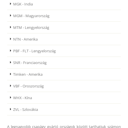
MGK - India
MGM - Magyarország
MTM - Lengyelország
NTN - Amerika
PBF - FLT - Lengyelország
SNR - Franciaország
Timken - Amerika
VBF - Oroszország
WHX - Kína
ZVL - Szlovákia
A legnagyobb csapágy gyártó országok között tarthatjuk számon