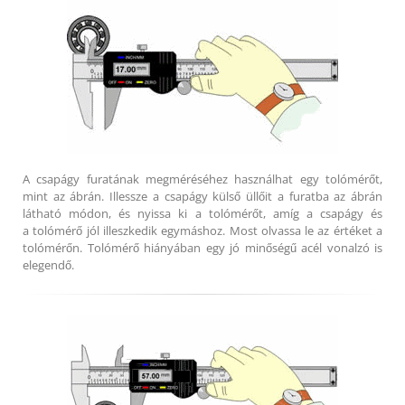
A csapágy furatának megméréséhez használhat egy tolómérőt,
mint az ábrán. Illessze a csapágy külső üllőit a furatba az ábrán
látható módon, és nyissa ki a tolómérőt, amíg a csapágy és
a tolómérő jól illeszkedik egymáshoz. Most olvassa le az értéket a
tolómérőn. Tolómérő hiányában egy jó minőségű acél vonalzó is
elegendő.