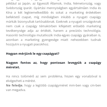
például az Japán, az Egyesült Államok, India, Németország, vagy
Svédország iparát. Gyártási mennyiségben egyértalműen India és
Kína a két legkiemelkedőbb és sokat a marketing érdekében
befektető csapat, míg minőségben inkább a nyugati csapágy
márkák bizonyultak tartósabbnak. Ezeknek a nyugati országoknak
nem csak a csapágy témakörben kifejetett erősebb marketing
tevékenysége adja az értékét, hanem a precíziós technológia.
Hasonló technológia mutatkozik India egyes csapágy gyáraiban is,
azonban a marketing gyengesége miatt nehezebben tudnak
hozzjutni a nyugati piacokhoz.
Hogyan mérjünk le egy csapágyat?
Nagyon fontos az, hogy pontosan levegyük a csapágy
méretet.
Ha nincs tolómérő az sem probléma, hiszen egy vonalzóval is
elvégezheti a mérést.
Ne feledje
, hogy a legtöbb csapágyméret mm-ben vagy cm-ben
van megadva.