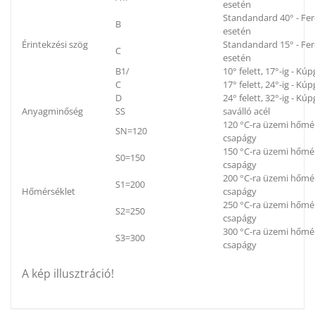
esetén
Standandard 40° - Fe
B
esetén
Érintekzési szög
Standandard 15° - Fe
C
esetén
B1/
10° felett, 17°-ig - K
C
17° felett, 24°-ig - K
D
24° felett, 32°-ig - K
Anyagminőség
SS
saválló acél
120 °C-ra üzemi hőmér
SN=120
csapágy
150 °C-ra üzemi hőmér
S0=150
csapágy
200 °C-ra üzemi hőmér
S1=200
Hőmérséklet
csapágy
250 °C-ra üzemi hőmér
S2=250
csapágy
300 °C-ra üzemi hőmér
S3=300
csapágy
A kép illusztráció!