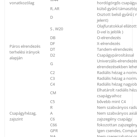
vonatkozólag
hordógörgős csapágya
R, AR
külső gyűrű támaszt
Osztott belső gyűrű (
D
jelent)
Olajfuratokkal elláto
S , W20
D-vel is jelölik )
DB
O-elrendezés
DF
X-elrendezés
Páros elrendezés
DT
Tandem-elrendezés
terhelési irányok
D2
Csapágypárosítással
alapján
Univerzális-elrendezés
G
elrendezésekben lehe
C2
Radiális hézag a norm
C3
Radiális hézag a nor
C4
Radiális hézag nagyo
Elhatárolt radiális h
CM
csapágyaihoz
C5
bővebb mint C4
R
Nem szabványos radiá
Csapágyhézag,
A
Nem szabványos axiál
zajszint
C6
zajszegény csapágy
C66
fokozottan zajszegén
GPR
Igen csendes, Compu
NA
Nem csereszabatos c