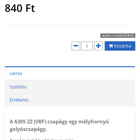
840
Ft
Max. rendelhető
5
db
Kosárba
Leírás
Szállítás
Értékelés
A 6305 ZZ (VBF) csapágy egy mélyhornyú
golyóscsapágy.