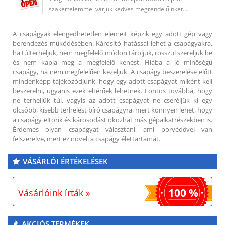
szakértelemmel várjuk kedves megrendelőinket.…
A csapágyak elengedhetetlen elemeit képzik egy adott gép vagy
berendezés működésében. Károsító hatással lehet a csapágyakra,
ha túlterheljük, nem megfelelő módon tároljuk, rosszul szereljük be
és nem kapja meg a megfelelő kenést. Hiába a jó minőségű
csapágy, ha nem megfelelően kezeljük. A csapágy beszerelése előtt
mindenképp tájékozódjunk, hogy egy adott csapágyat miként kell
beszerelni, ugyanis ezek eltérőek lehetnek. Fontos továbbá, hogy
ne terheljük túl, vagyis az adott csapágyat ne cseréljük ki egy
olcsóbb, kisebb terhelést bíró csapágyra, mert könnyen lehet, hogy
a csapágy eltörik és károsodást okozhat más gépalkatrészekben is.
Érdemes olyan csapágyat választani, ami porvédővel van
felszerelve, mert ez növeli a csapágy élettartamát.
VÁSÁRLÓI ÉRTÉKELÉSEK
100 %
Vásárlóink írták »
AKCIÓS TERMÉKEK