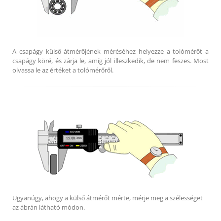
A csapágy külső átmérőjének méréséhez helyezze a tolómérőt a
csapágy köré, és zárja le, amíg jól illeszkedik, de nem feszes. Most
olvassa le az értéket a tolómérőről.
Ugyanúgy, ahogy a külső átmérőt mérte, mérje meg a szélességet
az ábrán látható módon.