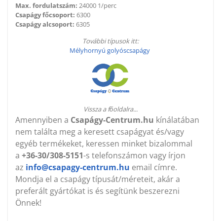
Max. fordulatszám:
24000 1/perc
Csapágy főcsoport:
6300
Csapágy alcsoport:
6305
További típusok itt:
Mélyhornyú golyóscsapágy
Vissza a főoldalra...
Amennyiben a
Csapágy-Centrum.hu
kínálatában
nem találta meg a keresett csapágyat és/vagy
egyéb termékeket, keressen minket bizalommal
a
+36-30/308-5151
-s telefonszámon vagy írjon
az
info@csapagy-centrum.hu
email címre.
Mondja el a csapágy típusát/méreteit, akár a
preferált gyártókat is és segítünk beszerezni
Önnek!