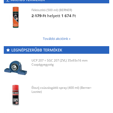
Féktisztító (500 ml) (BERNER)
2 179
Ft
helyett
1 674
Ft
További akcióink »
LEGNÉPSZERŰBB TERMÉKEK
UCP 207 = SGC 207 (ZVL) 35x93x16 mm
Csapágyegység
Ékszíj csúszásgátló spray (400 ml) (Berner-
Loctite)