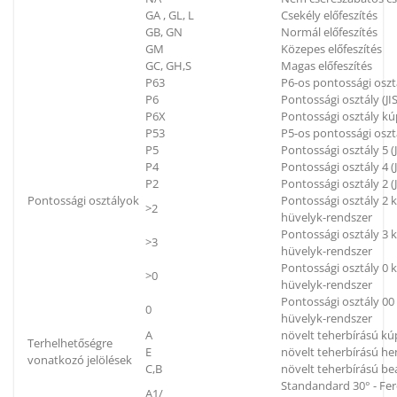
GA , GL, L
Csekély előfeszítés
GB, GN
Normál előfeszítés
GM
Közepes előfeszítés
GC, GH,S
Magas előfeszítés
P63
P6-os pontossági oszt
P6
Pontossági osztály (JIS
P6X
Pontossági osztály kú
P53
P5-os pontossági oszt
P5
Pontossági osztály 5 (J
P4
Pontossági osztály 4 (J
P2
Pontossági osztály 2 (J
Pontossági osztályok
Pontossági osztály 2
>2
hüvelyk-rendszer
Pontossági osztály 3
>3
hüvelyk-rendszer
Pontossági osztály 0
>0
hüvelyk-rendszer
Pontossági osztály 0
0
hüvelyk-rendszer
A
növelt teherbírású k
Terhelhetőségre
E
növelt teherbírású h
vonatkozó jelölések
C,B
növelt teherbírású be
Standandard 30° - Fe
A1/