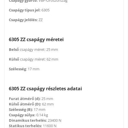
Csapágy gyártó:
VBF-Oroszország
Csapágy típus jel:
6305
Csapágy jelölés:
ZZ
6305 ZZ csapágy méretei
Belső
csapágy méret: 25 mm
Külső
csapágy méret: 62 mm
Szélesség
: 17 mm
6305 ZZ csapágy részletes adatai
Furat átmérő (d):
25 mm
Külső átmérő (D):
62 mm
Szélesség (B):
17 mm
Csapágy súlya:
0.14 kg
Dinamikus terhelés:
23400 N
Statikus terhelés:
11600 N