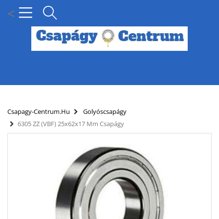
<
MENÜ
KÍNÁLATUNK
Csapagy-Centrum.hu
Golyóscsapágy
6305 ZZ (VBF) 25x62x17 Mm Csapágy
HÍREK
HOGYAN KERESSEN CSAPÁGY MÉRET SZERINT?
SZÁLLÍTÁSI INFORMÁCIÓK
PARTNERI KEDVEZMÉNYEK