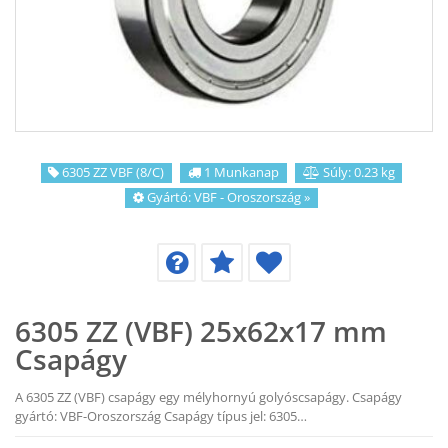
KAPCSOLAT
CIKKEK
6305 ZZ VBF (8/C)
1 Munkanap
Súly: 0.23 kg
Gyártó:
VBF - Oroszország
»
6305 ZZ (VBF) 25x62x17 mm
Csapágy
A 6305 ZZ (VBF) csapágy egy mélyhornyú golyóscsapágy. Csapágy
gyártó: VBF-Oroszország Csapágy típus jel: 6305…