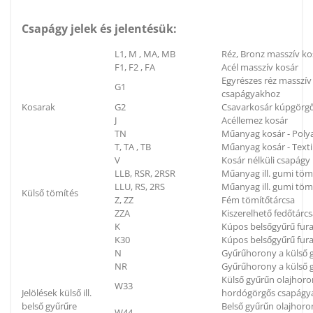
Csapágy jelek és jelentésük:
L1, M , MA, MB
Réz, Bronz masszív ko
F1, F2 , FA
Acél masszív kosár
Egyrészes réz masszí
G1
csapágyakhoz
Kosarak
G2
Csavarkosár kúpgörg
J
Acéllemez kosár
TN
Műanyag kosár - Poly
T, TA , TB
Műanyag kosár - Textil
V
Kosár nélküli csapágy
LLB, RSR, 2RSR
Műanyag ill. gumi töm
LLU, RS, 2RS
Műanyag ill. gumi tömí
Külső tömítés
Z, ZZ
Fém tömítőtárcsa
ZZA
Kiszerelhető fedőtárc
K
Kúpos belsőgyűrű fura
K30
Kúpos belsőgyűrű fura
N
Gyűrűhorony a külső g
NR
Gyűrűhorony a külső g
Külső gyűrűn olajhoron
W33
Jelölések külső ill.
hordógörgős csapágya
belső gyűrűre
Belső gyűrűn olajhoron
W44