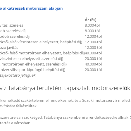
ó alkatrészek motorszám alapján
Ár (Ft)
ítás, szerelés
8.000-tól
b szerelési díj
8.000-tól
dob szerelési díj
12.000-tól
gócső (alsó vízszintesen elhelyezett, beépítési díj)
12.000-tól
ozó javítás
12.000-tól
gócső (felső motortérben elhelyezett, beépítési díj)
40.000-tól
vízszintesen elhelyezett, szerelési díj)
20.000-tól
ő, motortérben elhelyezett, szerelési díj)
40.000-tól
niverzális sportkipufogó beépítési díj)
20.000-tól
tájékoztató jellegűek.
víz Tatabánya területén: tapasztalt motorszerelők
 kiemelkedő szakértelemmel rendelkeznek, és a Suzuki motorszervíz mellet
vítására felkészültek.
szervizre van szükséged, Tatabánya szakemberei a rendelkezésedre állnak. 
ntartás a városban!