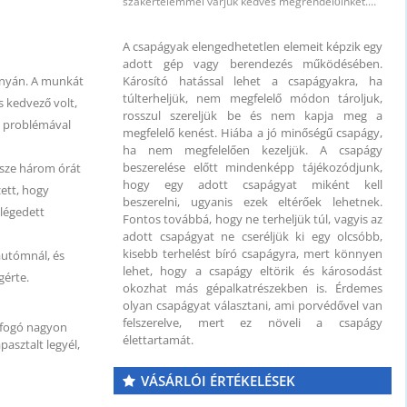
szakértelemmel várjuk kedves megrendelőinket.…
A csapágyak elengedhetetlen elemeit képzik egy
adott gép vagy berendezés működésében.
Károsító hatással lehet a csapágyakra, ha
ányán. A munkát
túlterheljük, nem megfelelő módon tároljuk,
s kedvező volt,
rosszul szereljük be és nem kapja meg a
ó problémával
megfelelő kenést. Hiába a jó minőségű csapágy,
ha nem megfelelően kezeljük. A csapágy
beszerelése előtt mindenképp tájékozódjunk,
ssze három órát
hogy egy adott csapágyat miként kell
zett, hogy
beszerelni, ugyanis ezek eltérőek lehetnek.
elégedett
Fontos továbbá, hogy ne terheljük túl, vagyis az
adott csapágyat ne cseréljük ki egy olcsóbb,
kisebb terhelést bíró csapágyra, mert könnyen
autómnál, és
lehet, hogy a csapágy eltörik és károsodást
gérte.
okozhat más gépalkatrészekben is. Érdemes
olyan csapágyat választani, ami porvédővel van
felszerelve, mert ez növeli a csapágy
ufogó nagyon
élettartamát.
pasztalt legyél,
VÁSÁRLÓI ÉRTÉKELÉSEK