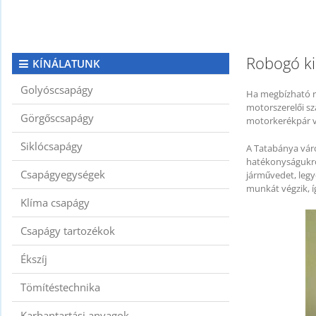
KAPCSOLAT
CIKKEK
Robogó ki
KÍNÁLATUNK
Golyóscsapágy
Ha megbízható ro
motorszerelői sz
Görgőscsapágy
motorkerékpár vi
Siklócsapágy
A Tatabánya vár
hatékonyságukról
Csapágyegységek
járművedet, leg
munkát végzik, 
Klíma csapágy
Csapágy tartozékok
Ékszíj
Tömítéstechnika
Karbantartási anyagok