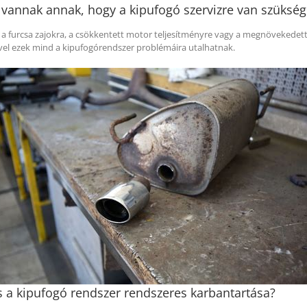
i vannak annak, hogy a kipufogó szervizre van szüksé
 a furcsa zajokra, a csökkentett motor teljesítményre vagy a megnövekede
vel ezek mind a kipufogórendszer problémáira utalhatnak.
s a kipufogó rendszer rendszeres karbantartása?