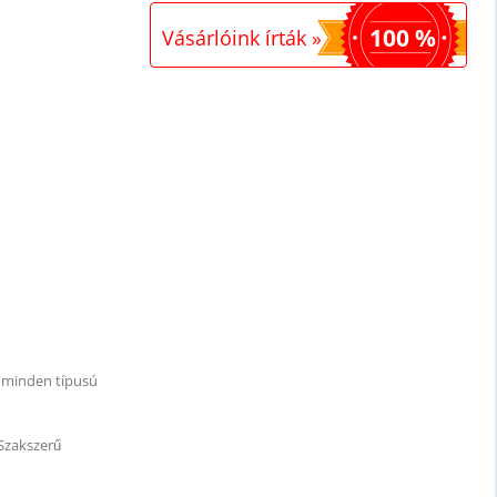
100 %
Vásárlóink írták »
t minden típusú
Szakszerű