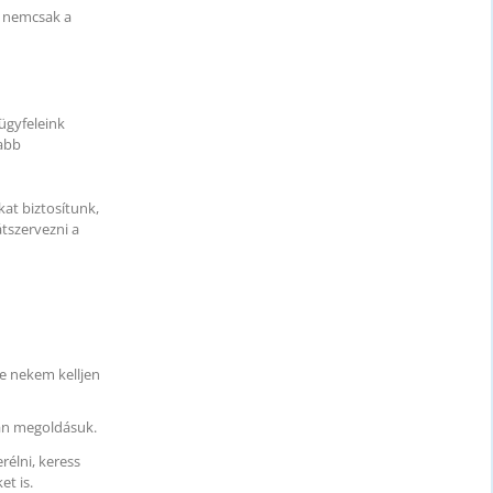
z nemcsak a
ügyfeleink
jabb
at biztosítunk,
tszervezni a
ne nekem kelljen
van megoldásuk.
rélni, keress
et is.