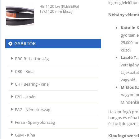
legmegfelelőbbet
HB 1120 Lw (KLEBERG)
H
17x1120 mm Ékszíj
1
Néhány vélemén
Katalin K
gyorsan el
25.000 fo
GYÁRTÓK
küzd!
László T.:
BBC-R - Lettország
vett igény
CBK - Kína
tájékozta
vagyok!
CHF Bearing - Kína
Miklós S.
nagyon pre
EZO - Japán
Mindenkin
FAG - Németország
Ha kipufogó pro
hangos és néha fü
Fersa - Spanyolország
és tudj dolgozni
GBM - Kína
Kipufogó szerel