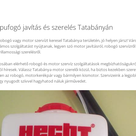
pufogó javítás és szerelés Tatabányán
bogó vagy motor szervízt keresel Tatabánya területén, jó helyen jársz! Vár
ámos szolgáltatást nyújtanak, legyen szó motor javításról, robogó szervízrő
llamossági szerelésről.
osában elérhető robogó és motor szervíz szolgáltatások megbízhatóságukró
 híresek. Válassz Tatabánya motor szerelői közül, ha biztos kezekben szer
yen az robogó, motorkerékpár vagy bármilyen kismotor. Szervizeink a legjo
így nyugodt szívvel hagyhatod náluk járművedet.