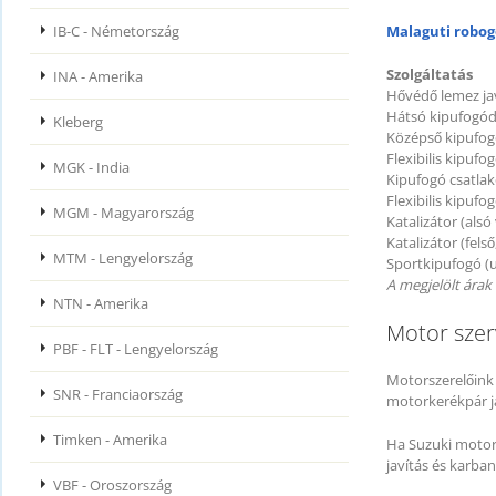
IB-C - Németország
Malaguti robog
Szolgáltatás
INA - Amerika
Hővédő lemez jav
Hátsó kipufogódo
Kleberg
Középső kipufogó
Flexibilis kipufo
MGK - India
Kipufogó csatlak
Flexibilis kipufo
MGM - Magyarország
Katalizátor (alsó 
Katalizátor (fels
MTM - Lengyelország
Sportkipufogó (u
A megjelölt árak 
NTN - Amerika
Motor szer
PBF - FLT - Lengyelország
Motorszerelőink
SNR - Franciaország
motorkerékpár ja
Timken - Amerika
Ha Suzuki motor
javítás és karba
VBF - Oroszország