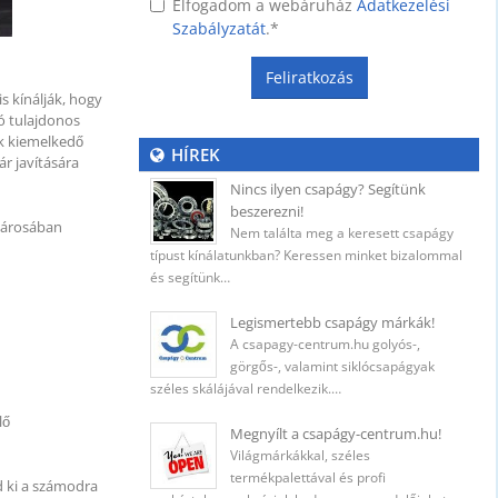
Elfogadom a webáruház
Adatkezelési
Szabályzatát
.
*
 (400
Feliratkozás
s kínálják, hogy
ó tulajdonos
nk kiemelkedő
HÍREK
ő
r javítására
Nincs ilyen csapágy? Segítünk
beszerezni!
 városában
Nem találta meg a keresett csapágy
típust kínálatunkban? Keressen minket bizalommal
és segítünk…
5 mm
Legismertebb csapágy márkák!
A csapagy-centrum.hu golyós-,
görgős-, valamint siklócsapágyak
széles skálájával rendelkezik.…
 mm
lő
Megnyílt a csapágy-centrum.hu!
Világmárkákkal, széles
termékpalettával és profi
d ki a számodra