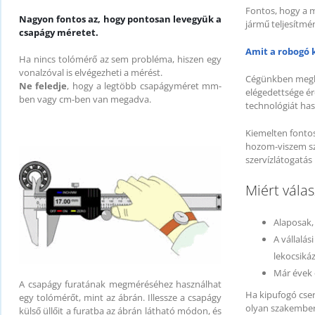
Fontos, hogy a m
Nagyon fontos az, hogy pontosan levegyük a
jármű teljesítmé
csapágy méretet.
Amit a robogó k
Ha nincs tolómérő az sem probléma, hiszen egy
vonalzóval is elvégezheti a mérést.
Cégünkben megbí
Ne feledje
, hogy a legtöbb csapágyméret mm-
elégedettsége ér
ben vagy cm-ben van megadva.
technológiát has
Kiemelten fontos
hozom-viszem szo
szervízlátogatás 
Miért vála
Alaposak, 
A vállalás
lekocsiká
Már évek 
A csapágy furatának megméréséhez használhat
Ha kipufogó cser
egy tolómérőt, mint az ábrán. Illessze a csapágy
olyan szakembert
külső üllőit a furatba az ábrán látható módon, és