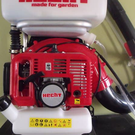
éktisztító (500 ml) (BERNER)
Féktisztító (500 ml) (BER
 179
Ft
helyett
1 674
2 179
Ft
helyett
1 6
t
Ft
CP 207 = SGC 207 (ZVL)
UCP 207 = SGC 207 (ZVL)
5x93x16 mm Csapágyegység
35x93x16 mm Csapágyeg