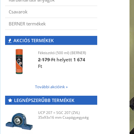
Csavarok
BERNER termékek
AKCIÓS TERMÉKEK
Féktisztító (500 ml) (BERNER)
F
2 179
Ft
helyett
1 674
2
Ft
F
További akcióink »
LEGNÉPSZERŰBB TERMÉKEK
UCP 207 = SGC 207 (ZVL)
U
35x93x16 mm Csapágyegység
3