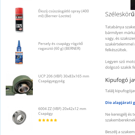
Ékszíj csúszásgátló spray (400
É
Széleskörű
ml) (Berner-Loctite)
m
Tatabánya szakem
bármilyen márka 
vagy, és szaksze
Persely és csapágy rögzítő
P
szakértelemmel r
ragasztó (60 g) (BERNER)
r
felkészültek.
Legyen szó motor
dolgozó szakik f
UCP 206 (VBF) 30x83x165 mm
U
Kipufogó ja
Csapágyegység
C
Találj kipufogója
Dio alapjárati 
6004 ZZ (VBF) 20x42x12 mm
6
Csapágy
C
Ne keresgélj és t
szakembereknek, 
Beszélj a szakem