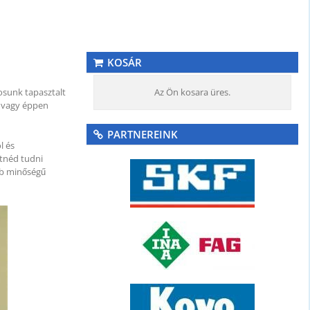
KOSÁR
osunk tapasztalt
Az Ön kosara üres.
l vagy éppen
PARTNEREINK
l és
etnéd tudni
bb minőségű