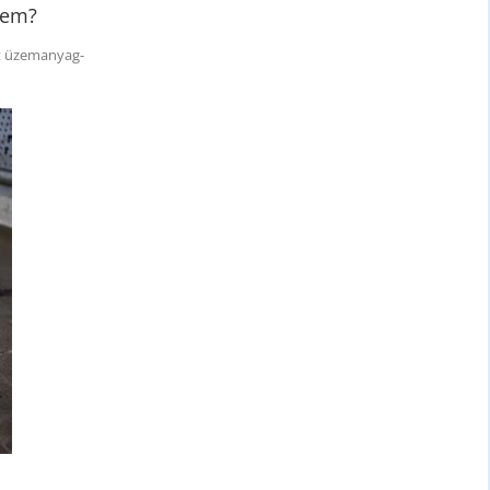
gem?
tt üzemanyag-