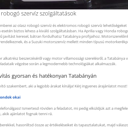
kszíj csúszásgátló spray (400
Ékszíj csúszásgátló spray
 robogó szervíz szolgáltatások
l) (Berner-Loctite)
ml) (Berner-Loctite)
berei az olasz robogó szervíz és elektromos robogó szervíz lehetőségeket i
esetén biztos lehess a kiváló szolgáltatásban. Ha Aprilia vagy Honda robog
rű javítást keresel, bátran fordulhatsz Tatabánya profijaihoz. Motorszerelői
ersely és csapágy rögzítő
Persely és csapágy rögzít
endelkeznek, és a Suzuki motorszervíz mellett minden típusú motorkerékpá
agasztó (60 g) (BERNER)
ragasztó (60 g) (BERNER)
 alkatrész beszerzéséről vagy motor villamossági szerelésről, a Tatabánya
eladataik végzése során a legmodernebb technológiákat alkalmazzák.
CP 206 (VBF) 30x83x165 mm
UCP 206 (VBF) 30x83x16
vítás gyorsan és hatékonyan Tatabányán
sapágyegység
Csapágyegység
vító szakembert, aki a legjobb árakat kínálja! Kérj ingyenes árajánlatot most!
gondok okai
004 ZZ (VBF) 20x42x12 mm
6004 ZZ (VBF) 20x42x12
sapágy
Csapágy
elefonálgass! Ismertesd röviden a feladatot, mi pedig elküldjük azt a megfele
akik ajánlatot fognak tenni rá.
berekkel, hasonlítsd össze az értékeléseiket és tapasztalatukat, majd válasz