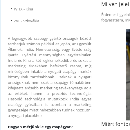
Milyen jele
WHX - Kína
Érdemes figyelni
fogyasztásra, mi
ZVL - Szlovákia
A legnagyobb csapágy gyártó országok között
tarthatjuk számon például az Japán, az Egyesült
Államok, India, Németország, vagy Svédország
iparát. Gyártási mennyiségben egyértalműen
India és Kína a két legkiemelkedőbb és sokat a
marketing érdekében befektető csapat, míg
minőségben inkább a nyugati csapágy márkák
bizonyultak tartósabbnak. Ezeknek a nyugati
országoknak nem csak a csapágy témakörben
kifejetett erősebb marketing tevékenysége adja
az értékét, hanem a precíziós technológia.
Hasonló technológia mutatkozik India egyes
csapágy gyáraiban is, azonban a marketing
gyengesége miatt nehezebben tudnak hozzjutni
a nyugati piacokhoz.
Miért fonto
Hogyan mérjünk le egy csapágyat?