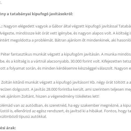
.
B 1120 Lw (KLEBERG)
HB 1120 Lw (KLEBERG)
7x1120 mm Ékszíj
17x1120 mm Ékszíj
y a tatabányai kipufogó javításokról:
.:
Nagyon elégedett vagyok a Gábor által végzett kipufogó javítással Tatab
végezte, mindössze két órát vett igénybe, és nagyon alapos volt. A költség i
rintért megoldotta a problémát. Bátran ajánlom őt mindenkinek, aki hasonl
Péter fantasztikus munkát végzett a kipufogóm javításán. A munka mindö
be, és a költség is a vártnál alacsonyabb, 30.000 forint volt. Kifejezetten tets
tott a folyamat során, és minden kérdésemre készséggel válaszolt. Nagyon 
:
Zoltán kitűnő munkát végzett a kipufogó javításon! Kb. négy órát töltött a 
cízen dolgozott. A javítás 28.000 forintba került, ami szerintem teljesen me
ek ajánlom Zoltánt, hiszen a végeredmény tökéletes lett!
blémád van az autódban, és szeretnéd, ha egy szakember megnézné, a kip
stöl is, ellenőrizd az egész rendszert, és javítsd ki a hibákat. Fontos, hogy ta
 különböző típusú autókkal.
ési árak: