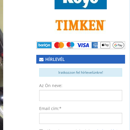
NER)
74
HÍRLEVÉL
Iratkozzon fel hírlevelünkre!
Az Ön neve:
Email cím:
*
ység