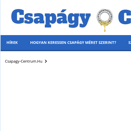
HÍREK
HOGYAN KERESSEN CSAPÁGY MÉRET SZERINT?
S
MENÜ
Csapagy-Centrum.hu
KÍNÁLATUNK
HÍREK
HOGYAN KERESSEN CSAPÁGY MÉRET SZERINT?
SZÁLLÍTÁSI INFORMÁCIÓK
PARTNERI KEDVEZMÉNYEK