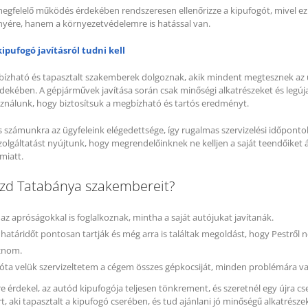
egfelelő működés érdekében rendszeresen ellenőrizze a kipufogót, mivel e
nyére, hanem a környezetvédelemre is hatással van.
ipufogó javításról tudni kell
zható és tapasztalt szakemberek dolgoznak, akik mindent megtesznek az 
dekében. A gépjárművek javítása során csak minőségi alkatrészeket és legú
ználunk, hogy biztosítsuk a megbízható és tartós eredményt.
 számunkra az ügyfeleink elégedettsége, így rugalmas szervizelési időpontok
lgáltatást nyújtunk, hogy megrendelőinknek ne kelljen a saját teendőiket á
miatt.
szd Tatabánya szakembereit?
az apróságokkal is foglalkoznak, mintha a saját autójukat javítanák.
i határidőt pontosan tartják és még arra is találtak megoldást, hogy Pestről 
znom.
óta velük szervizeltetem a cégem összes gépkocsiját, minden problémára 
e érdekel, az autód kipufogója teljesen tönkrement, és szeretnél egy újra cse
, aki tapasztalt a kipufogó cserében, és tud ajánlani jó minőségű alkatrészek