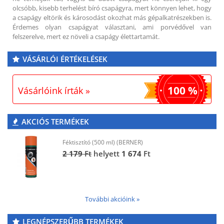
olcsóbb, kisebb terhelést bíró csapágyra, mert könnyen lehet, hogy
a csapágy eltörik és károsodást okozhat más gépalkatrészekben is.
Érdemes olyan csapágyat választani, ami porvédővel van
felszerelve, mert ez növeli a csapágy élettartamát.
VÁSÁRLÓI ÉRTÉKELÉSEK
100 %
Vásárlóink írták »
AKCIÓS TERMÉKEK
Féktisztító (500 ml) (BERNER)
2 179
Ft
helyett
1 674
Ft
További akcióink »
LEGNÉPSZERŰBB TERMÉKEK