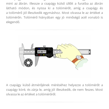
mint az ábrán. Illessze a csapágy külső üllőit a furatba az ábrán
látható módon, és nyissa ki a tolómérőt, amíg a csapágy és
a tolómérő jól illeszkedik egymáshoz. Most olvassa le az értéket a
tolómérőn. Tolómérő hiányában egy jó minőségű acél vonalzó is
elegendő.
A csapágy külső átmérőjének méréséhez helyezze a tolómérőt a
csapágy köré, és zárja le, amíg jól illeszkedik, de nem feszes. Most
olvassa le az értéket a tolómérőről.