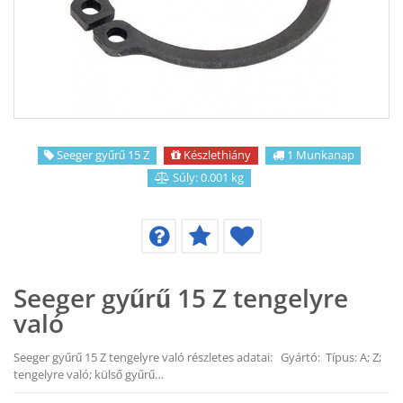
KAPCSOLAT
CIKKEK
Seeger gyűrű 15 Z
Készlethiány
1 Munkanap
Súly: 0.001 kg
Seeger gyűrű 15 Z tengelyre
való
Seeger gyűrű 15 Z tengelyre való részletes adatai: Gyártó: Típus: A; Z;
tengelyre való; külső gyűrű…