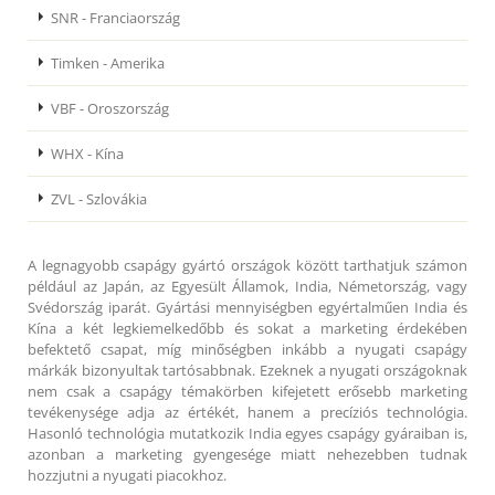
SNR - Franciaország
Timken - Amerika
VBF - Oroszország
WHX - Kína
ZVL - Szlovákia
A legnagyobb csapágy gyártó országok között tarthatjuk számon
például az Japán, az Egyesült Államok, India, Németország, vagy
Svédország iparát. Gyártási mennyiségben egyértalműen India és
Kína a két legkiemelkedőbb és sokat a marketing érdekében
befektető csapat, míg minőségben inkább a nyugati csapágy
márkák bizonyultak tartósabbnak. Ezeknek a nyugati országoknak
nem csak a csapágy témakörben kifejetett erősebb marketing
tevékenysége adja az értékét, hanem a precíziós technológia.
Hasonló technológia mutatkozik India egyes csapágy gyáraiban is,
azonban a marketing gyengesége miatt nehezebben tudnak
hozzjutni a nyugati piacokhoz.