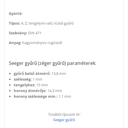
Gyártó:
Típus:
A; Z; tengelyre való; külső gyűrű
Szabvány:
DIN 471
Anyag:
hagyományos rugóacél
Seeger gyűrű (zéger gyűrű) paraméterek:
gyűrű belső átmérő:
13,8 mm
szélesség:
1 mm
tengelyhez:
15 mm
horony átmérője:
14,3 mm
horony szélessége min.:
1,1 mm
További típusok itt:
Seeger gyűrű