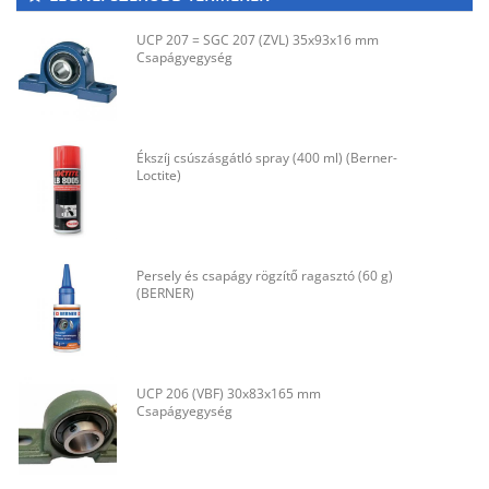
UCP 207 = SGC 207 (ZVL) 35x93x16 mm
Csapágyegység
Ékszíj csúszásgátló spray (400 ml) (Berner-
Loctite)
Persely és csapágy rögzítő ragasztó (60 g)
(BERNER)
UCP 206 (VBF) 30x83x165 mm
Csapágyegység