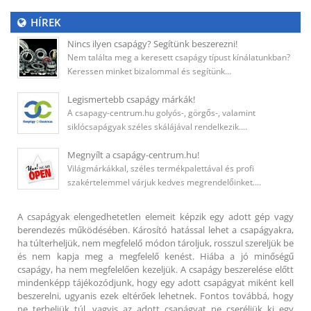
HÍREK
Nincs ilyen csapágy? Segítünk beszerezni!
Nem találta meg a keresett csapágy típust kínálatunkban?
Keressen minket bizalommal és segítünk…
Legismertebb csapágy márkák!
A csapagy-centrum.hu golyós-, görgős-, valamint
siklócsapágyak széles skálájával rendelkezik.…
Megnyílt a csapágy-centrum.hu!
Világmárkákkal, széles termékpalettával és profi
szakértelemmel várjuk kedves megrendelőinket.…
A csapágyak elengedhetetlen elemeit képzik egy adott gép vagy
berendezés működésében. Károsító hatással lehet a csapágyakra,
ha túlterheljük, nem megfelelő módon tároljuk, rosszul szereljük be
és nem kapja meg a megfelelő kenést. Hiába a jó minőségű
csapágy, ha nem megfelelően kezeljük. A csapágy beszerelése előtt
mindenképp tájékozódjunk, hogy egy adott csapágyat miként kell
beszerelni, ugyanis ezek eltérőek lehetnek. Fontos továbbá, hogy
ne terheljük túl, vagyis az adott csapágyat ne cseréljük ki egy