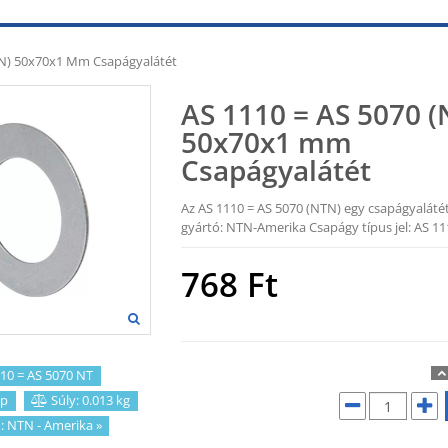
TN) 50x70x1 Mm Csapágyalátét
AS 1110 = AS 5070 
50x70x1 mm
Csapágyalátét
Az AS 1110 = AS 5070 (NTN) egy csapágyaláté
gyártó: NTN-Amerika Csapágy típus jel: AS 11
768
Ft
10 = AS 5070 NT
p
Súly: 0.013 kg
:
NTN - Amerika
»