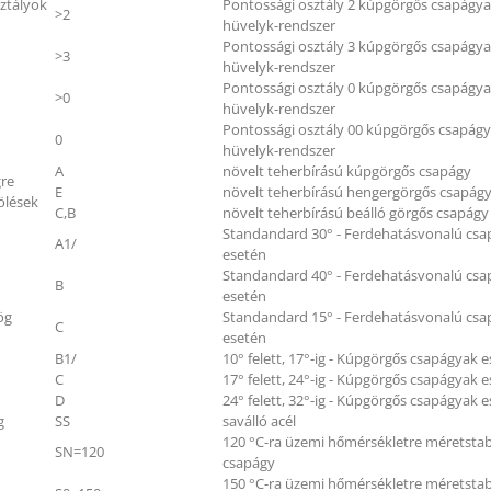
ztályok
Pontossági osztály 2 kúpgörgős csapágy
>2
hüvelyk-rendszer
Pontossági osztály 3 kúpgörgős csapágy
>3
hüvelyk-rendszer
Pontossági osztály 0 kúpgörgős csapágy
>0
hüvelyk-rendszer
Pontossági osztály 00 kúpgörgős csapág
0
hüvelyk-rendszer
A
növelt teherbírású kúpgörgős csapágy
gre
E
növelt teherbírású hengergörgős csapág
ölések
C,B
növelt teherbírású beálló görgős csapágy
Standandard 30° - Ferdehatásvonalú cs
A1/
esetén
Standandard 40° - Ferdehatásvonalú cs
B
esetén
ög
Standandard 15° - Ferdehatásvonalú cs
C
esetén
B1/
10° felett, 17°-ig - Kúpgörgős csapágyak 
C
17° felett, 24°-ig - Kúpgörgős csapágyak 
D
24° felett, 32°-ig - Kúpgörgős csapágyak 
g
SS
saválló acél
120 °C-ra üzemi hőmérsékletre méretstabi
SN=120
csapágy
150 °C-ra üzemi hőmérsékletre méretstabi