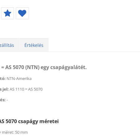
zállítás
Értékelés
 = AS 5070 (NTN) egy csapágyalátét.
tó:
NTN-Amerika
 jel:
AS 1110 = AS 5070
és:
-
AS 5070 csapágy méretei
 méret: 50 mm
éktisztító (500 ml) (BERNER)
Féktisztító (500 ml) (BER
 179
Ft
helyett
1 674
2 179
Ft
helyett
1 6