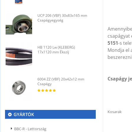
UCP 206 (VBF) 30x83x165 mm
U
Csapágyegység
C
Amennyib
csapágyat 
5151
-s tel
HB 1120 Lw (KLEBERG)
H
Mondja el a
17x1120 mm Ékszíj
1
beszerezni
Csapágy je
6004 ZZ (VBF) 20x42x12 mm
6
Csapágy
C
Kosarak
GYÁRTÓK
BBC-R - Lettország