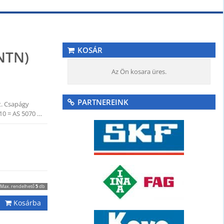
KOSÁR
(NTN)
Az Ön kosara üres.
PARTNEREINK
t. Csapágy
10 = AS 5070 …
Max. rendelhető
5
db
Kosárba