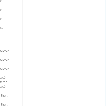
ak
ak
ak
yak
y
apágyak
apágyak
apágyak
esetén
esetén
esetén
lizált
lizált