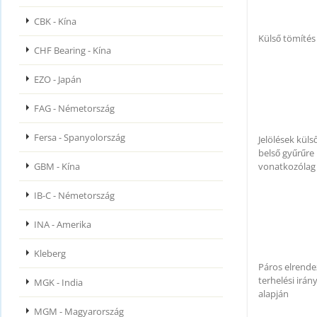
CBK - Kína
Külső tömítés
CHF Bearing - Kína
EZO - Japán
FAG - Németország
Fersa - Spanyolország
Jelölések külső 
belső gyűrűre
vonatkozólag
GBM - Kína
IB-C - Németország
INA - Amerika
Kleberg
Páros elrende
terhelési irán
MGK - India
alapján
MGM - Magyarország