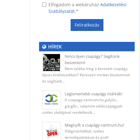
Elfogadom a webáruház
Adatkezelési
Szabályzatát
.
*
Feliratkozás
HÍREK
Nincs ilyen csapágy? Segítünk
ység
beszerezni!
Nem találta meg a keresett csapágy
típust kínálatunkban? Keressen minket bizalommal
és segítünk…
 (400
Legismertebb csapágy márkák!
A csapagy-centrum.hu golyós-,
görgős-, valamint siklócsapágyak
széles skálájával rendelkezik.…
ő
Megnyílt a csapágy-centrum.hu!
Világmárkákkal, széles
termékpalettával és profi