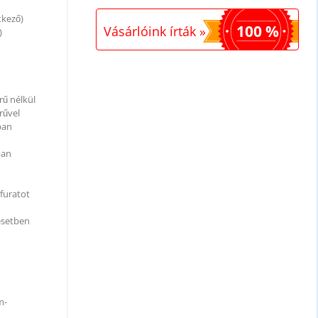
tkező)
100 %
Vásárlóink írták »
)
rű nélkül
rűvel
ban
ban
jfuratot
 esetben
m-