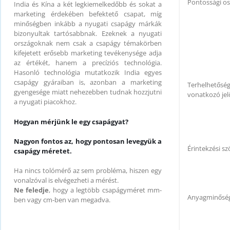
Pontossági os
India és Kína a két legkiemelkedőbb és sokat a
marketing érdekében befektető csapat, míg
minőségben inkább a nyugati csapágy márkák
bizonyultak tartósabbnak. Ezeknek a nyugati
országoknak nem csak a csapágy témakörben
kifejetett erősebb marketing tevékenysége adja
az értékét, hanem a precíziós technológia.
Hasonló technológia mutatkozik India egyes
csapágy gyáraiban is, azonban a marketing
Terhelhetősé
gyengesége miatt nehezebben tudnak hozzjutni
vonatkozó jel
a nyugati piacokhoz.
Hogyan mérjünk le egy csapágyat?
Nagyon fontos az, hogy pontosan levegyük a
Érintekzési sz
csapágy méretet.
Ha nincs tolómérő az sem probléma, hiszen egy
vonalzóval is elvégezheti a mérést.
Ne feledje
, hogy a legtöbb csapágyméret mm-
Anyagminősé
ben vagy cm-ben van megadva.