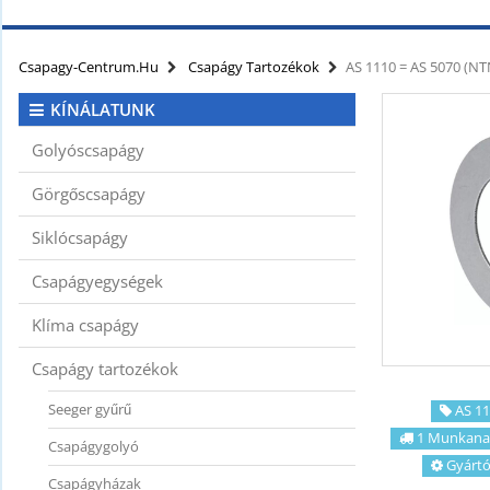
KAPCSOLAT
CIKKEK
Csapagy-Centrum.hu
Csapágy Tartozékok
AS 1110 = AS 5070 (N
KÍNÁLATUNK
Golyóscsapágy
Görgőscsapágy
Siklócsapágy
Csapágyegységek
Klíma csapágy
Csapágy tartozékok
Seeger gyűrű
AS 11
1 Munkana
Csapágygolyó
Gyártó
Csapágyházak