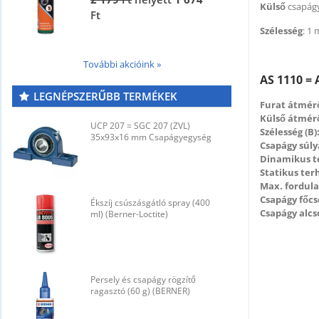
Külső
csapág
Ft
F
Szélesség
: 1
További akcióink »
AS 1110 = 
LEGNÉPSZERŰBB TERMÉKEK
Furat átmérő
Külső átmérő
UCP 207 = SGC 207 (ZVL)
U
Szélesség (B)
35x93x16 mm Csapágyegység
3
Csapágy súly
Dinamikus t
Statikus ter
Max. fordula
Csapágy főcs
Ékszíj csúszásgátló spray (400
É
Csapágy alcs
ml) (Berner-Loctite)
m
Persely és csapágy rögzítő
P
ragasztó (60 g) (BERNER)
r