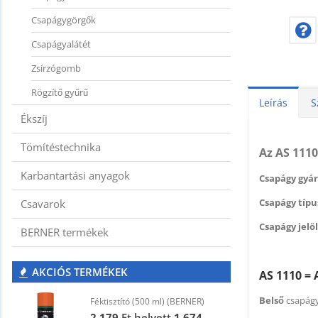
Csapágygörgők
Csapágyalátét
Zsírzógomb
Rögzítő gyűrű
Leírás
S
Ékszíj
Tömítéstechnika
Az AS 1110
Karbantartási anyagok
Csapágy gyár
Csapágy típus
Csavarok
Csapágy jelöl
BERNER termékek
AKCIÓS TERMÉKEK
AS 1110 = 
Belső
csapágy
Féktisztító (500 ml) (BERNER)
F
2 179
Ft
helyett
1 674
2