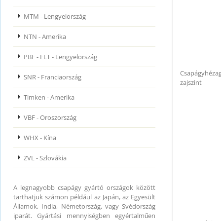
MTM - Lengyelország
NTN - Amerika
PBF - FLT - Lengyelország
Csapágyhézag
SNR - Franciaország
zajszint
Timken - Amerika
VBF - Oroszország
WHX - Kína
ZVL - Szlovákia
A legnagyobb csapágy gyártó országok között
tarthatjuk számon például az Japán, az Egyesült
Államok, India, Németország, vagy Svédország
iparát. Gyártási mennyiségben egyértalműen