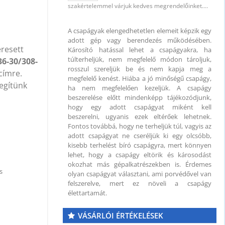
szakértelemmel várjuk kedves megrendelőinket.…
5 mm
A csapágyak elengedhetetlen elemeit képzik egy
adott gép vagy berendezés működésében.
eresett
Károsító hatással lehet a csapágyakra, ha
túlterheljük, nem megfelelő módon tároljuk,
36-30/308-
rosszul szereljük be és nem kapja meg a
címre.
megfelelő kenést. Hiába a jó minőségű csapágy,
segítünk
ha nem megfelelően kezeljük. A csapágy
beszerelése előtt mindenképp tájékozódjunk,
hogy egy adott csapágyat miként kell
beszerelni, ugyanis ezek eltérőek lehetnek.
Fontos továbbá, hogy ne terheljük túl, vagyis az
 mm
adott csapágyat ne cseréljük ki egy olcsóbb,
kisebb terhelést bíró csapágyra, mert könnyen
lehet, hogy a csapágy eltörik és károsodást
okozhat más gépalkatrészekben is. Érdemes
s
olyan csapágyat választani, ami porvédővel van
felszerelve, mert ez növeli a csapágy
élettartamát.
VÁSÁRLÓI ÉRTÉKELÉSEK