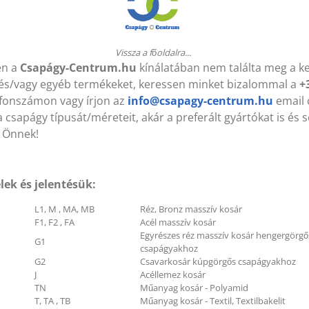
CP 206 (VBF) 30x83x165 mm
UCP 206 (VBF) 30x83x16
sapágyegység
Csapágyegység
Vissza a főoldalra...
en a
Csapágy-Centrum.hu
kínálatában nem találta meg a k
és/vagy egyéb termékeket, keressen minket bizalommal a
+
efonszámon vagy írjon az
info@csapagy-centrum.hu
email 
B 1120 Lw (KLEBERG)
HB 1120 Lw (KLEBERG)
 csapágy típusát/méreteit, akár a preferált gyártókat is és 
7x1120 mm Ékszíj
17x1120 mm Ékszíj
 Önnek!
lek és jelentésük:
004 ZZ (VBF) 20x42x12 mm
6004 ZZ (VBF) 20x42x12
sapágy
Csapágy
L1, M , MA, MB
Réz, Bronz masszív kosár
F1, F2 , FA
Acél masszív kosár
Egyrészes réz masszív kosár hengergörgő
G1
csapágyakhoz
G2
Csavarkosár kúpgörgős csapágyakhoz
J
Acéllemez kosár
TN
Műanyag kosár - Polyamid
T, TA , TB
Műanyag kosár - Textil, Textilbakelit