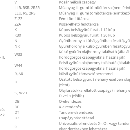
V
Kosár nélküli csapágy
LLB, RSR, 2RSR
Műanyag ill. gumi tömítőtárcsa (nem érin
LLU, RS, 2RS
Műanyag ill. gumi tömítőtárcsa (érintkező
Z, ZZ
Fém tömítőtárcsa
ZZA
Kiszerelhető fedőtárcsa
K
Kúpos belsőgyűrű furat, 1:12 kúp
K30
Kúpos belsőgyűrű furat, 1:30 kúp
N
Gyűrűhorony a külső gyűrűben feszítőgyű
NR
Gyűrűhorony a külső gyűrűben feszítőgyű
Külső gyűrűn olajhorony található (általá
W33
ill.
hordógörgős csapágyaknál használják)
Belső gyűrűn olajhorony található (általá
W44
hordógörgős csapágyaknál használják)
R, AR
külső gyűrű támasztóperemmel
Osztott belső gyűrű ( néhány esetben ola
D
jelent)
Olajfuratokkal ellátott csapágy ( néhány
S , W20
D-vel is jelölik )
DB
O-elrendezés
DF
X-elrendezés
zés
DT
Tandem-elrendezés
yok
D2
Csapágypárosítással
Univerzális-elrendezés X-, O-, vagy tande
G
elrendezésekben lehetséges