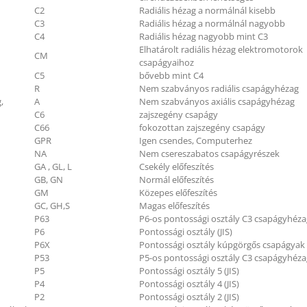
C2
Radiális hézag a normálnál kisebb
C3
Radiális hézag a normálnál nagyobb
C4
Radiális hézag nagyobb mint C3
Elhatárolt radiális hézag elektromotorok
CM
csapágyaihoz
C5
bővebb mint C4
R
Nem szabványos radiális csapágyhézag
,
A
Nem szabványos axiális csapágyhézag
C6
zajszegény csapágy
C66
fokozottan zajszegény csapágy
GPR
Igen csendes, Computerhez
NA
Nem csereszabatos csapágyrészek
GA , GL, L
Csekély előfeszítés
GB, GN
Normál előfeszítés
GM
Közepes előfeszítés
GC, GH,S
Magas előfeszítés
P63
P6-os pontossági osztály C3 csapágyhéza
P6
Pontossági osztály (JIS)
P6X
Pontossági osztály kúpgörgős csapágyak (
P53
P5-os pontossági osztály C3 csapágyhéza
P5
Pontossági osztály 5 (JIS)
P4
Pontossági osztály 4 (JIS)
P2
Pontossági osztály 2 (JIS)