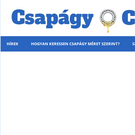
HÍREK
HOGYAN KERESSEN CSAPÁGY MÉRET SZERINT?
S
MENÜ
KÍNÁLATUNK
HÍREK
HOGYAN KERESSEN CSAPÁGY MÉRET SZERINT?
SZÁLLÍTÁSI INFORMÁCIÓK
PARTNERI KEDVEZMÉNYEK