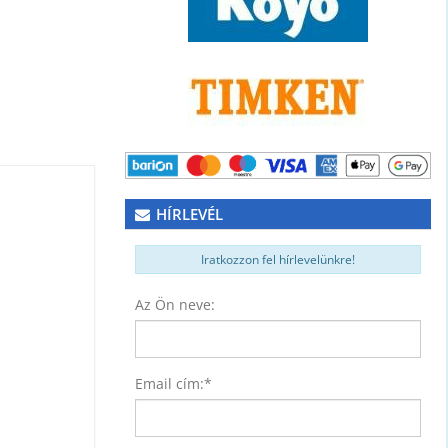
HÍRLEVÉL
Iratkozzon fel hírlevelünkre!
Az Ön neve:
Email cím:
*
NER)
74