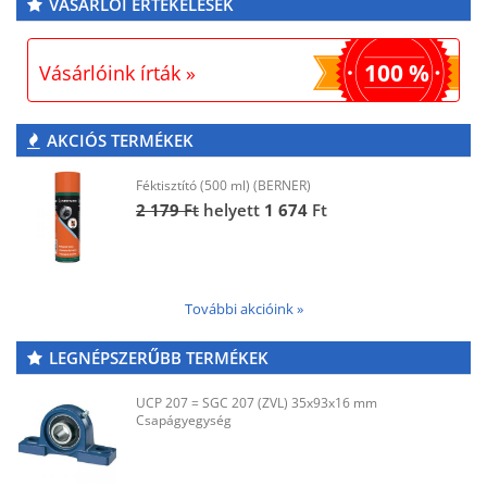
VÁSÁRLÓI ÉRTÉKELÉSEK
100 %
Vásárlóink írták »
AKCIÓS TERMÉKEK
Féktisztító (500 ml) (BERNER)
2 179
Ft
helyett
1 674
Ft
További akcióink »
LEGNÉPSZERŰBB TERMÉKEK
UCP 207 = SGC 207 (ZVL) 35x93x16 mm
Csapágyegység