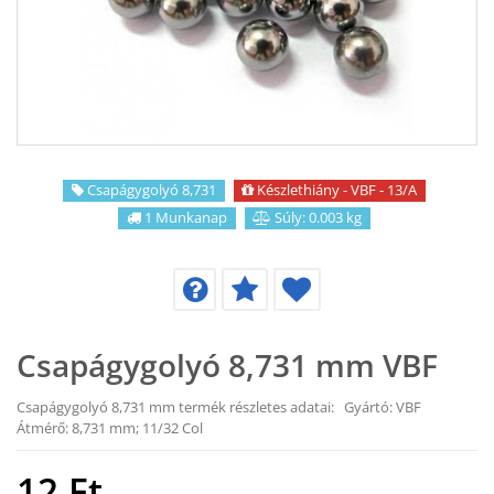
KAPCSOLAT
CIKKEK
Csapágygolyó 8,731
Készlethiány - VBF - 13/A
1 Munkanap
Súly: 0.003 kg
Csapágygolyó 8,731 mm VBF
Csapágygolyó 8,731 mm termék részletes adatai: Gyártó: VBF
Átmérő: 8,731 mm; 11/32 Col
12
Ft