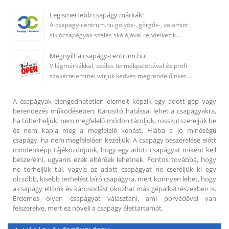
Legismertebb csapágy márkák!
A csapagy-centrum.hu golyós-, görgős-, valamint
siklócsapágyak széles skálájával rendelkezik.…
Megnyílt a csapágy-centrum.hu!
Világmárkákkal, széles termékpalettával és profi
szakértelemmel várjuk kedves megrendelőinket.…
A csapágyak elengedhetetlen elemeit képzik egy adott gép vagy
berendezés működésében. Károsító hatással lehet a csapágyakra,
ha túlterheljük, nem megfelelő módon tároljuk, rosszul szereljük be
és nem kapja meg a megfelelő kenést. Hiába a jó minőségű
csapágy, ha nem megfelelően kezeljük. A csapágy beszerelése előtt
mindenképp tájékozódjunk, hogy egy adott csapágyat miként kell
beszerelni, ugyanis ezek eltérőek lehetnek. Fontos továbbá, hogy
ne terheljük túl, vagyis az adott csapágyat ne cseréljük ki egy
olcsóbb, kisebb terhelést bíró csapágyra, mert könnyen lehet, hogy
a csapágy eltörik és károsodást okozhat más gépalkatrészekben is.
Érdemes olyan csapágyat választani, ami porvédővel van
felszerelve, mert ez növeli a csapágy élettartamát.