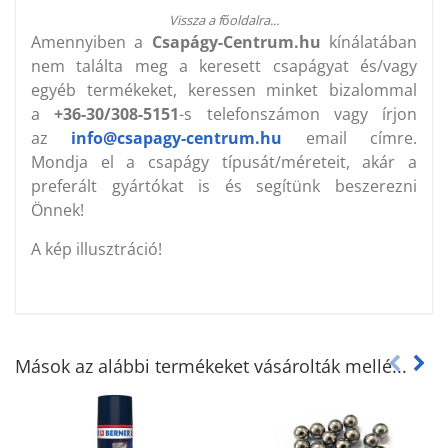
Vissza a főoldalra...
Amennyiben a
Csapágy-Centrum.hu
kínálatában
nem találta meg a keresett csapágyat és/vagy
egyéb termékeket, keressen minket bizalommal
a
+36-30/308-5151
-s telefonszámon vagy írjon
az
info@csapagy-centrum.hu
email címre.
Mondja el a csapágy típusát/méreteit, akár a
preferált gyártókat is és segítünk beszerezni
Önnek!
A kép illusztráció!
Mások az alábbi termékeket vásárolták mellé...