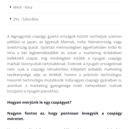
WHX - Kína
ZVL - Szlovákia
A legnagyobb csapágy gyártó országok között tarthatjuk számon
például az Japán, az Egyesült Államok, India, Németország, vagy
Svédország iparát. Gyártási mennyiségben egyértalműen India és
Kína a két legkiemelkedőbb és sokat a marketing érdekében
befektető csapat, míg minőségben inkább a nyugati csapágy
márkák bizonyultak tartósabbnak. Ezeknek a nyugati országoknak
nem csak a csapágy témakörben kifejetett erősebb marketing
tevékenysége adja az értékét, hanem a precíziós technológia.
Hasonló technológia mutatkozik India egyes csapágy gyáraiban is,
azonban a marketing gyengesége miatt nehezebben tudnak
hozzjutni a nyugati piacokhoz.
Hogyan mérjünk le egy csapágyat?
Nagyon fontos az, hogy pontosan levegyük a csapágy
méretet.