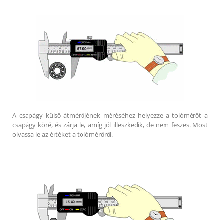
A csapágy külső átmérőjének méréséhez helyezze a tolómérőt a
csapágy köré, és zárja le, amíg jól illeszkedik, de nem feszes. Most
olvassa le az értéket a tolómérőről.