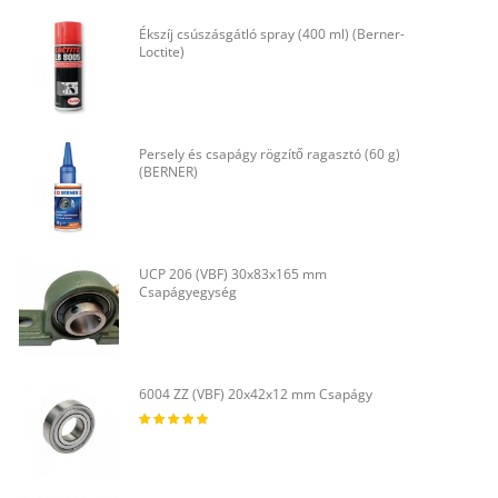
Ékszíj csúszásgátló spray (400 ml) (Berner-
Loctite)
Persely és csapágy rögzítő ragasztó (60 g)
(BERNER)
UCP 206 (VBF) 30x83x165 mm
Csapágyegység
6004 ZZ (VBF) 20x42x12 mm Csapágy