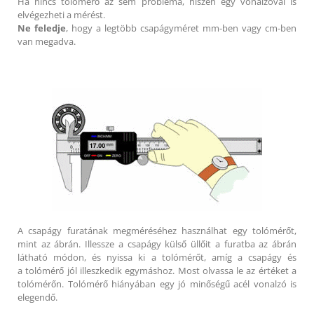
Ha nincs tolómérő az sem probléma, hiszen egy vonalzóval is
elvégezheti a mérést.
Ne feledje
, hogy a legtöbb csapágyméret mm-ben vagy cm-ben
van megadva.
A csapágy furatának megméréséhez használhat egy tolómérőt,
mint az ábrán. Illessze a csapágy külső üllőit a furatba az ábrán
látható módon, és nyissa ki a tolómérőt, amíg a csapágy és
a tolómérő jól illeszkedik egymáshoz. Most olvassa le az értéket a
tolómérőn. Tolómérő hiányában egy jó minőségű acél vonalzó is
elegendő.