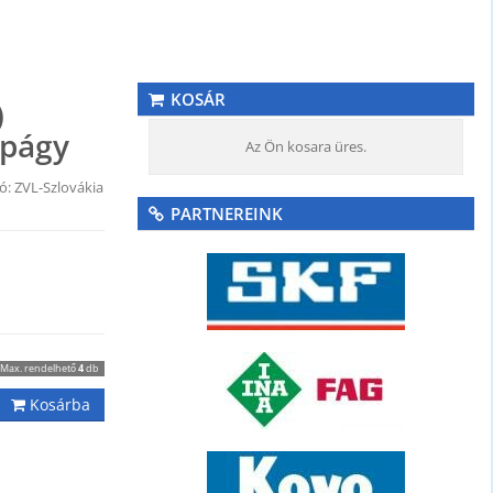
KOSÁR
)
apágy
Az Ön kosara üres.
ó: ZVL-Szlovákia
PARTNEREINK
Max. rendelhető
4
db
Kosárba