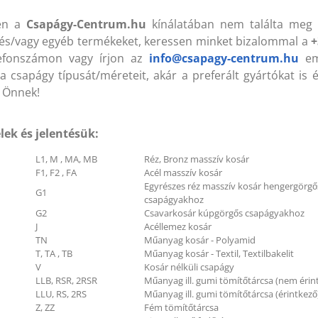
en a
Csapágy-Centrum.hu
kínálatában nem találta meg 
és/vagy egyéb termékeket, keressen minket bizalommal a
+
lefonszámon vagy írjon az
info@csapagy-centrum.hu
ema
004 ZZ (VBF) 20x42x12 mm
6004 ZZ (VBF) 20x42x12
sapágy
Csapágy
a csapágy típusát/méreteit, akár a preferált gyártókat is 
 Önnek!
lek és jelentésük:
B 1120 Lw (KLEBERG)
HB 1120 Lw (KLEBERG)
7x1120 mm Ékszíj
17x1120 mm Ékszíj
L1, M , MA, MB
Réz, Bronz masszív kosár
F1, F2 , FA
Acél masszív kosár
Egyrészes réz masszív kosár hengergörgő
G1
csapágyakhoz
G2
Csavarkosár kúpgörgős csapágyakhoz
J
Acéllemez kosár
TN
Műanyag kosár - Polyamid
T, TA , TB
Műanyag kosár - Textil, Textilbakelit
V
Kosár nélküli csapágy
LLB, RSR, 2RSR
Műanyag ill. gumi tömítőtárcsa (nem érin
LLU, RS, 2RS
Műanyag ill. gumi tömítőtárcsa (érintkező
Z, ZZ
Fém tömítőtárcsa