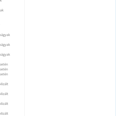
ak
yak
y
apágyak
apágyak
apágyak
esetén
esetén
esetén
lizált
lizált
lizált
lizált