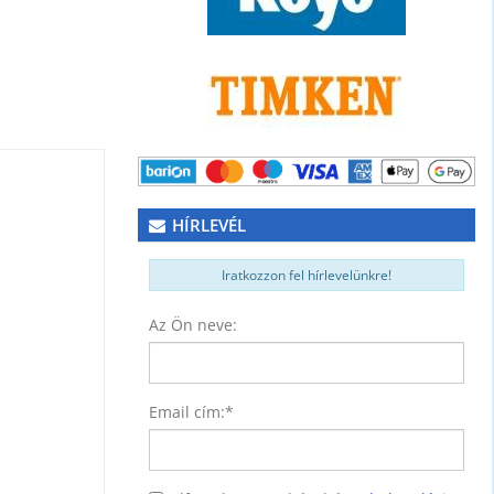
HÍRLEVÉL
Iratkozzon fel hírlevelünkre!
Az Ön neve:
NER)
74
Email cím:
*