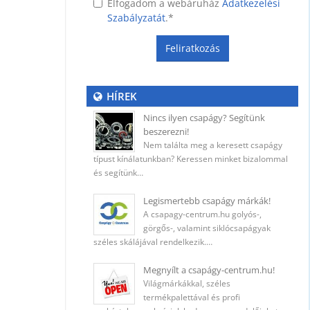
Elfogadom a webáruház
Adatkezelési
Szabályzatát
.
*
Feliratkozás
ység
HÍREK
Nincs ilyen csapágy? Segítünk
beszerezni!
 (400
Nem találta meg a keresett csapágy
típust kínálatunkban? Keressen minket bizalommal
és segítünk…
Legismertebb csapágy márkák!
A csapagy-centrum.hu golyós-,
ő
görgős-, valamint siklócsapágyak
széles skálájával rendelkezik.…
Megnyílt a csapágy-centrum.hu!
Világmárkákkal, széles
5 mm
termékpalettával és profi