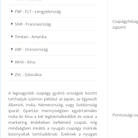
PBF - FLT - Lengyelország
Csapágyhézag
SNR - Franciaország
zajszint
Timken - Amerika
VBF - Oroszország
WHX - Kína
ZVL - Szlovákia
A legnagyobb csapágy gyártó országok között
tarthatjuk számon például az Japán, az Egyesült
Államok, India, Németország, vagy Svédország
iparát. Gyártási mennyiségben egyértalműen
Pontossági os
India és Kína a két legkiemelkedőbb és sokat a
marketing érdekében befektető csapat, míg
minőségben inkább a nyugati csapágy márkák
bizonyultak tartósabbnak. Ezeknek a nyugati