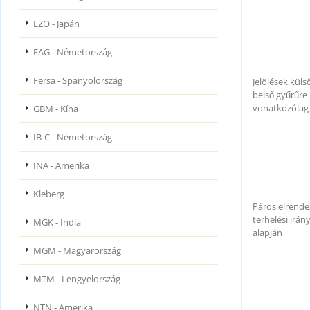
EZO - Japán
FAG - Németország
Fersa - Spanyolország
Jelölések külső 
belső gyűrűre
vonatkozólag
GBM - Kína
IB-C - Németország
INA - Amerika
Kleberg
Páros elrende
terhelési irán
MGK - India
alapján
MGM - Magyarország
MTM - Lengyelország
NTN - Amerika