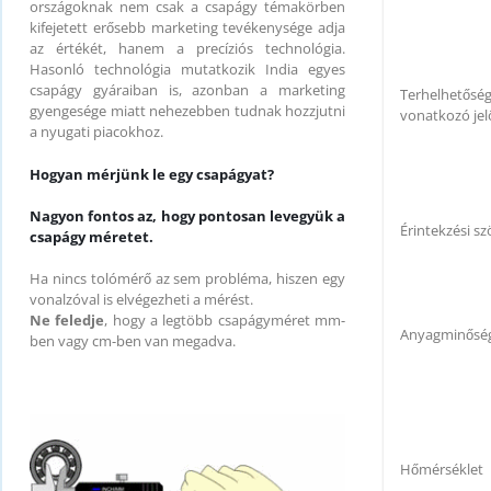
országoknak nem csak a csapágy témakörben
kifejetett erősebb marketing tevékenysége adja
az értékét, hanem a precíziós technológia.
Hasonló technológia mutatkozik India egyes
csapágy gyáraiban is, azonban a marketing
Terhelhetősé
gyengesége miatt nehezebben tudnak hozzjutni
vonatkozó jel
a nyugati piacokhoz.
Hogyan mérjünk le egy csapágyat?
Nagyon fontos az, hogy pontosan levegyük a
Érintekzési sz
csapágy méretet.
Ha nincs tolómérő az sem probléma, hiszen egy
vonalzóval is elvégezheti a mérést.
Ne feledje
, hogy a legtöbb csapágyméret mm-
Anyagminősé
ben vagy cm-ben van megadva.
Hőmérséklet