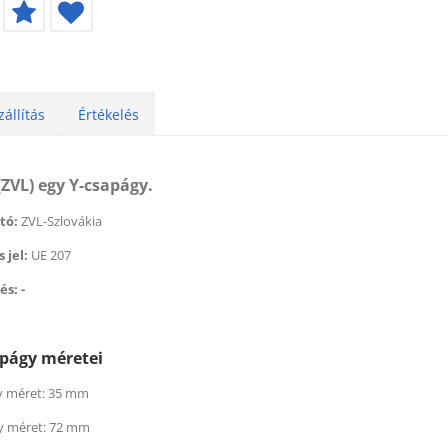
zállítás
Értékelés
(ZVL) egy Y-csapágy.
tó:
ZVL-Szlovákia
 jel:
UE 207
és: -
éktisztító (500 ml) (BERNER)
Féktisztító (500 ml) (BER
apágy méretei
 179
Ft
helyett
1 674
2 179
Ft
helyett
1 6
t
Ft
 méret: 35 mm
y méret: 72 mm