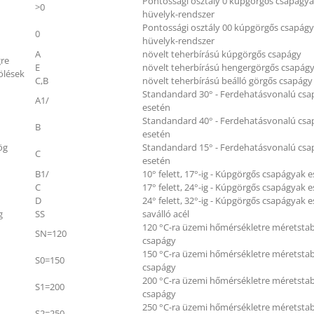
Pontossági osztály 0 kúpgörgős csapágy
>0
hüvelyk-rendszer
Pontossági osztály 00 kúpgörgős csapág
0
hüvelyk-rendszer
A
növelt teherbírású kúpgörgős csapágy
gre
E
növelt teherbírású hengergörgős csapág
ölések
C,B
növelt teherbírású beálló görgős csapágy
Standandard 30° - Ferdehatásvonalú cs
A1/
esetén
Standandard 40° - Ferdehatásvonalú cs
B
esetén
ög
Standandard 15° - Ferdehatásvonalú cs
C
esetén
B1/
10° felett, 17°-ig - Kúpgörgős csapágyak 
C
17° felett, 24°-ig - Kúpgörgős csapágyak 
D
24° felett, 32°-ig - Kúpgörgős csapágyak 
g
SS
saválló acél
120 °C-ra üzemi hőmérsékletre méretstabi
SN=120
csapágy
150 °C-ra üzemi hőmérsékletre méretstabi
S0=150
csapágy
200 °C-ra üzemi hőmérsékletre méretstabi
S1=200
csapágy
250 °C-ra üzemi hőmérsékletre méretstabi
S2=250