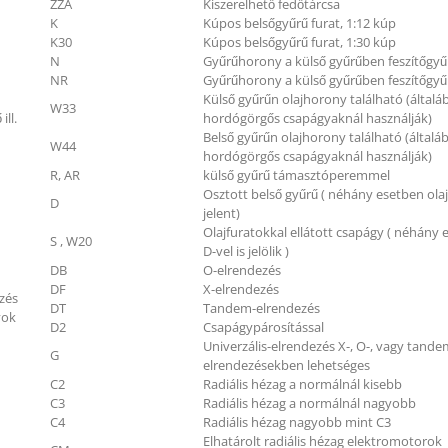
ZZA
Kiszerelhető fedőtárcsa
K
Kúpos belsőgyűrű furat, 1:12 kúp
K30
Kúpos belsőgyűrű furat, 1:30 kúp
N
Gyűrűhorony a külső gyűrűben feszítőgyű
NR
Gyűrűhorony a külső gyűrűben feszítőgyű
Külső gyűrűn olajhorony található (általá
W33
ill.
hordógörgős csapágyaknál használják)
Belső gyűrűn olajhorony található (általá
W44
hordógörgős csapágyaknál használják)
R, AR
külső gyűrű támasztóperemmel
Osztott belső gyűrű ( néhány esetben ola
D
jelent)
Olajfuratokkal ellátott csapágy ( néhány
S , W20
D-vel is jelölik )
DB
O-elrendezés
DF
X-elrendezés
zés
DT
Tandem-elrendezés
yok
D2
Csapágypárosítással
Univerzális-elrendezés X-, O-, vagy tande
G
elrendezésekben lehetséges
C2
Radiális hézag a normálnál kisebb
C3
Radiális hézag a normálnál nagyobb
C4
Radiális hézag nagyobb mint C3
Elhatárolt radiális hézag elektromotorok