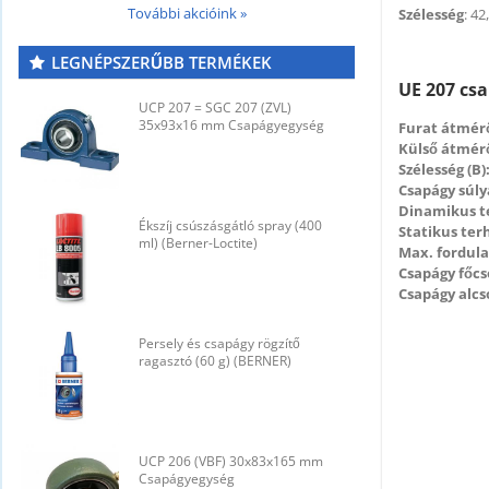
További akcióink »
Szélesség
: 4
LEGNÉPSZERŰBB TERMÉKEK
UE 207 csa
UCP 207 = SGC 207 (ZVL)
U
35x93x16 mm Csapágyegység
3
Furat átmérő
Külső átmérő
Szélesség (B)
Csapágy súly
Dinamikus t
Ékszíj csúszásgátló spray (400
É
Statikus ter
ml) (Berner-Loctite)
m
Max. fordul
Csapágy főcs
Csapágy alcs
Persely és csapágy rögzítő
P
ragasztó (60 g) (BERNER)
r
UCP 206 (VBF) 30x83x165 mm
U
Csapágyegység
C