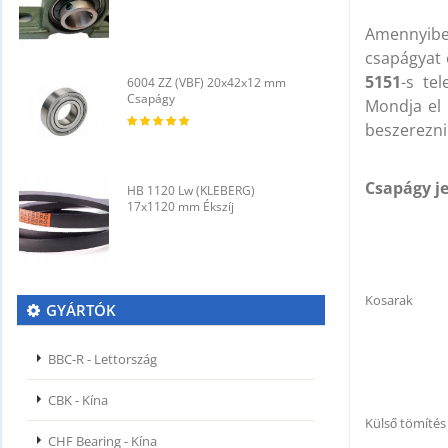
Amennyib
csapágyat 
5151
-s te
6004 ZZ (VBF) 20x42x12 mm
6
Csapágy
C
Mondja el 
beszerezni
Csapágy je
HB 1120 Lw (KLEBERG)
H
17x1120 mm Ékszíj
1
Kosarak
GYÁRTÓK
BBC-R - Lettország
CBK - Kína
Külső tömítés
CHF Bearing - Kína