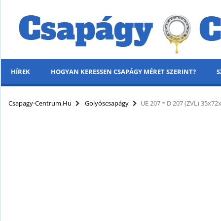
HÍREK
HOGYAN KERESSEN CSAPÁGY MÉRET SZERINT?
S
MENÜ
Csapagy-Centrum.hu
Golyóscsapágy
UE 207 = D 207 (ZVL) 35x7
KÍNÁLATUNK
HÍREK
HOGYAN KERESSEN CSAPÁGY MÉRET SZERINT?
SZÁLLÍTÁSI INFORMÁCIÓK
PARTNERI KEDVEZMÉNYEK