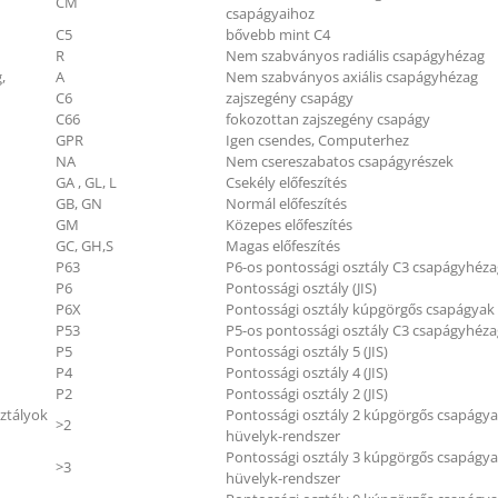
CM
csapágyaihoz
C5
bővebb mint C4
R
Nem szabványos radiális csapágyhézag
,
A
Nem szabványos axiális csapágyhézag
C6
zajszegény csapágy
C66
fokozottan zajszegény csapágy
GPR
Igen csendes, Computerhez
NA
Nem csereszabatos csapágyrészek
GA , GL, L
Csekély előfeszítés
GB, GN
Normál előfeszítés
GM
Közepes előfeszítés
GC, GH,S
Magas előfeszítés
P63
P6-os pontossági osztály C3 csapágyhéza
P6
Pontossági osztály (JIS)
P6X
Pontossági osztály kúpgörgős csapágyak (
P53
P5-os pontossági osztály C3 csapágyhéza
P5
Pontossági osztály 5 (JIS)
P4
Pontossági osztály 4 (JIS)
P2
Pontossági osztály 2 (JIS)
ztályok
Pontossági osztály 2 kúpgörgős csapágy
>2
hüvelyk-rendszer
Pontossági osztály 3 kúpgörgős csapágy
>3
hüvelyk-rendszer