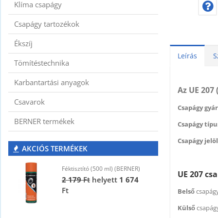
Klíma csapágy
Csapágy tartozékok
Ékszíj
Leírás
S
Tömítéstechnika
Karbantartási anyagok
Az UE 207 
Csavarok
Csapágy gyár
BERNER termékek
Csapágy típus
Csapágy jelöl
AKCIÓS TERMÉKEK
Féktisztító (500 ml) (BERNER)
F
UE 207 cs
2 179
Ft
helyett
1 674
2
Ft
F
Belső
csapágy
Külső
csapág