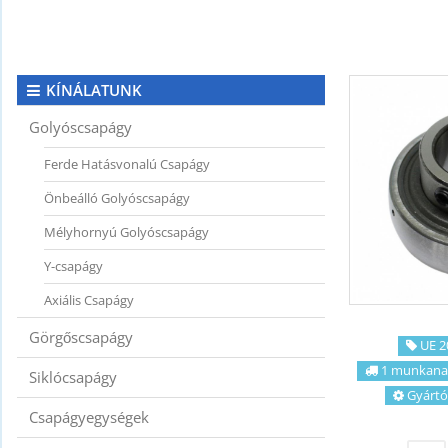
KAPCSOLAT
CIKKEK
KÍNÁLATUNK
Golyóscsapágy
Ferde Hatásvonalú Csapágy
Önbeálló Golyóscsapágy
Mélyhornyú Golyóscsapágy
Y-csapágy
Axiális Csapágy
Görgőscsapágy
UE 20
1 munkana
Siklócsapágy
Gyártó
Csapágyegységek