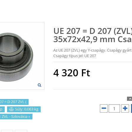
UE 207 = D 207 (ZVL
35x72x42,9 mm Cs
Az UE 207 (ZVL) egy Y-csapágy. Csapágy gyárt
Csapágy típus jel: UE 207
4 320
Ft
7 = D 207 ZVL (
p
Súly: 0.063 kg
:
ZVL - Szlovákia
»