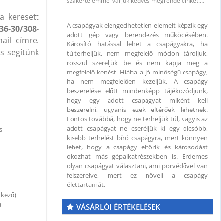
szakértelemmel várjuk kedves megrendelőinket.…
a keresett
A csapágyak elengedhetetlen elemeit képzik egy
36-30/308-
adott gép vagy berendezés működésében.
il címre.
 mm
Károsító hatással lehet a csapágyakra, ha
és segítünk
túlterheljük, nem megfelelő módon tároljuk,
rosszul szereljük be és nem kapja meg a
megfelelő kenést. Hiába a jó minőségű csapágy,
ha nem megfelelően kezeljük. A csapágy
beszerelése előtt mindenképp tájékozódjunk,
hogy egy adott csapágyat miként kell
beszerelni, ugyanis ezek eltérőek lehetnek.
Fontos továbbá, hogy ne terheljük túl, vagyis az
adott csapágyat ne cseréljük ki egy olcsóbb,
s
kisebb terhelést bíró csapágyra, mert könnyen
lehet, hogy a csapágy eltörik és károsodást
okozhat más gépalkatrészekben is. Érdemes
olyan csapágyat választani, ami porvédővel van
felszerelve, mert ez növeli a csapágy
élettartamát.
tkező)
)
VÁSÁRLÓI ÉRTÉKELÉSEK