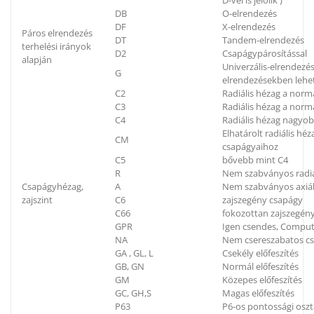
D-vel is jelölik )
DB
O-elrendezés
DF
X-elrendezés
Páros elrendezés
DT
Tandem-elrendezés
terhelési irányok
D2
Csapágypárosítással
alapján
Univerzális-elrendezés
G
elrendezésekben lehe
C2
Radiális hézag a norm
C3
Radiális hézag a nor
C4
Radiális hézag nagyo
Elhatárolt radiális h
CM
csapágyaihoz
C5
bővebb mint C4
R
Nem szabványos radiá
Csapágyhézag,
A
Nem szabványos axiál
zajszint
C6
zajszegény csapágy
C66
fokozottan zajszegén
GPR
Igen csendes, Compu
NA
Nem csereszabatos c
GA , GL, L
Csekély előfeszítés
GB, GN
Normál előfeszítés
GM
Közepes előfeszítés
GC, GH,S
Magas előfeszítés
P63
P6-os pontossági oszt