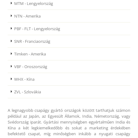
MTM - Lengyelország
NTN - Amerika
PBF - FLT - Lengyelország
SNR - Franciaország
Timken - Amerika
VBF - Oroszország
WHX - Kína
ZVL - Szlovákia
A legnagyobb csapágy gyártó országok között tarthatjuk számon
például az Japán, az Egyesült Államok, India, Németország, vagy
Svédország iparát. Gyártási mennyiségben egyértalműen India és
Kína a két legkiemelkedőbb és sokat a marketing érdekében
befektető csapat, míg minőségben inkább a nyugati csapágy