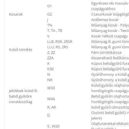
Egyrészes réz masszí
G1
csapágyakhoz
Kosarak
G2
Csavarkosár kúpgörg
J
Acéllemez kosár
TN
Műanyag kosár - Poly
T, TA , TB
Műanyag kosár - Textil
V
Kosár nélküli csapágy
LLB, RSR, 2RSR
Műanyag ill. gumi töm
LLU, RS, 2RS
Műanyag ill. gumi tömí
Külső tömítés
Z, ZZ
Fém tömítőtárcsa
ZZA
Kiszerelhető fedőtárc
K
Kúpos belsőgyűrű fura
K30
Kúpos belsőgyűrű fura
N
Gyűrűhorony a külső g
NR
Gyűrűhorony a külső g
Külső gyűrűn olajhoron
W33
Jelölések külső ill.
hordógörgős csapágya
belső gyűrűre
Belső gyűrűn olajhoron
W44
vonatkozólag
hordógörgős csapágya
R, AR
külső gyűrű támaszt
Osztott belső gyűrű (
D
jelent)
Olajfuratokkal elláto
S , W20