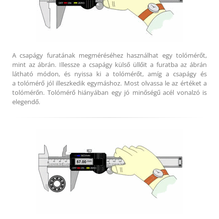
A csapágy furatának megméréséhez használhat egy tolómérőt,
mint az ábrán. Illessze a csapágy külső üllőit a furatba az ábrán
látható módon, és nyissa ki a tolómérőt, amíg a csapágy és
a tolómérő jól illeszkedik egymáshoz. Most olvassa le az értéket a
tolómérőn. Tolómérő hiányában egy jó minőségű acél vonalzó is
elegendő.