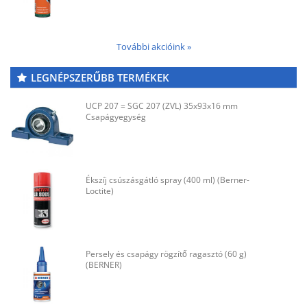
További akcióink »
LEGNÉPSZERŰBB TERMÉKEK
UCP 207 = SGC 207 (ZVL) 35x93x16 mm
Csapágyegység
Ékszíj csúszásgátló spray (400 ml) (Berner-
Loctite)
Persely és csapágy rögzítő ragasztó (60 g)
(BERNER)