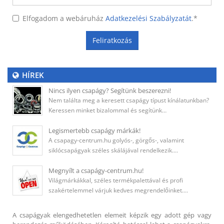
Elfogadom a webáruház
Adatkezelési Szabályzatát
.
*
Feliratkozás
HÍREK
Nincs ilyen csapágy? Segítünk beszerezni!
Nem találta meg a keresett csapágy típust kínálatunkban?
Keressen minket bizalommal és segítünk…
Legismertebb csapágy márkák!
A csapagy-centrum.hu golyós-, görgős-, valamint
siklócsapágyak széles skálájával rendelkezik.…
Megnyílt a csapágy-centrum.hu!
Világmárkákkal, széles termékpalettával és profi
szakértelemmel várjuk kedves megrendelőinket.…
A csapágyak elengedhetetlen elemeit képzik egy adott gép vagy