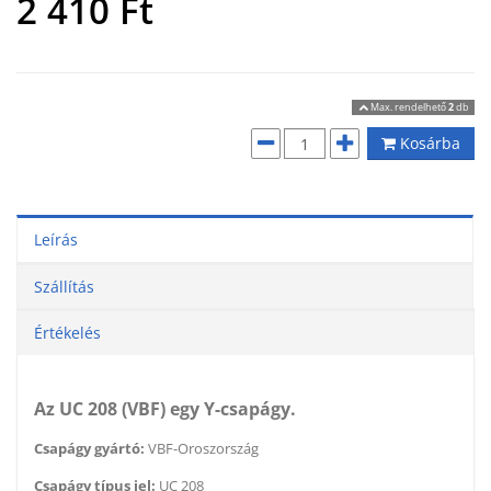
2 410
Ft
Max. rendelhető
2
db
Kosárba
Leírás
Szállítás
Értékelés
Az UC 208 (VBF) egy Y-csapágy.
Csapágy gyártó:
VBF-Oroszország
Csapágy típus jel:
UC 208