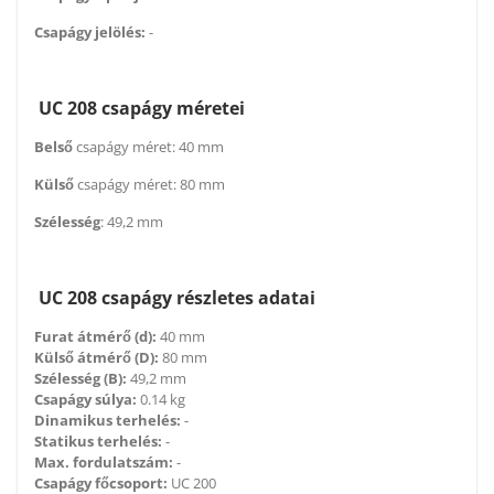
Csapágy jelölés:
-
UC 208 csapágy méretei
Belső
csapágy méret: 40 mm
Külső
csapágy méret: 80 mm
Szélesség
: 49,2 mm
UC 208 csapágy részletes adatai
Furat átmérő (d):
40 mm
Külső átmérő (D):
80 mm
Szélesség (B):
49,2 mm
Csapágy súlya:
0.14 kg
Dinamikus terhelés:
-
Statikus terhelés:
-
Max. fordulatszám:
-
Csapágy főcsoport:
UC 200