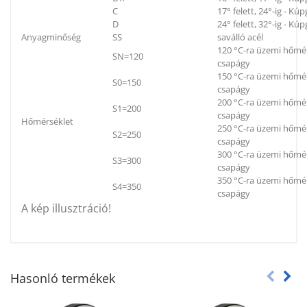
C
17° felett, 24°-ig - K
D
24° felett, 32°-ig - K
Anyagminőség
SS
saválló acél
120 °C-ra üzemi hőmér
SN=120
csapágy
150 °C-ra üzemi hőmér
S0=150
csapágy
200 °C-ra üzemi hőmér
S1=200
csapágy
Hőmérséklet
250 °C-ra üzemi hőmér
S2=250
csapágy
300 °C-ra üzemi hőmér
S3=300
csapágy
350 °C-ra üzemi hőmér
S4=350
csapágy
A kép illusztráció!
Hasonló termékek