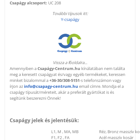
Csapágy alcsoport:
UC 208
További típusok itt:
Y-csapágy
Vissza a főoldalra...
Amennyiben a
Csapágy-Centrum.hu
kínálatában nem találta
meg a keresett csapágyat és/vagy egyéb termékeket, keressen
minket bizalommal a
+36-30/308-5151
-s telefonszámon vagy
írjon az
info@csapagy-centrum.hu
email címre. Mondja el a
csapágy típusát/méreteit, akár a preferált gyártókat is és
segítünk beszerezni Önnek!
Csapágy jelek és jelentésük:
L1, M , MA, MB
Réz, Bronz masszív ko
F1, F2 , FA
Acél masszív kosár