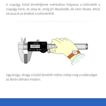
A csapágy külső átmérőjének méréséhez helyezze a tolómérőt a
csapágy köré, és zárja le, amíg jól illeszkedik, de nem feszes. Most
olvassa le az értéket a tolómérőről.
Ugyanúgy, ahogy a külső átmérőt mérte, mérje meg a szélességet
az ábrán látható módon.