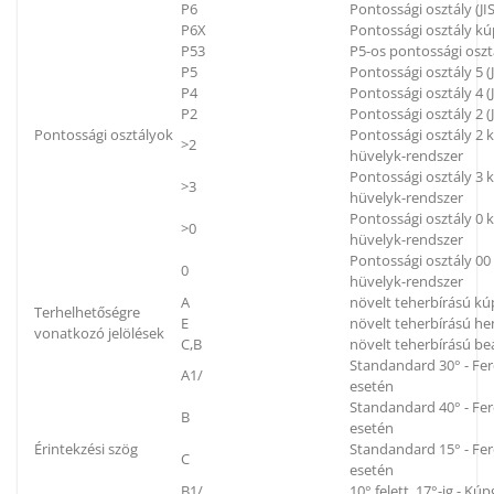
P6
Pontossági osztály (JIS
P6X
Pontossági osztály kú
P53
P5-os pontossági oszt
P5
Pontossági osztály 5 (J
P4
Pontossági osztály 4 (J
P2
Pontossági osztály 2 (J
Pontossági osztályok
Pontossági osztály 2
>2
hüvelyk-rendszer
Pontossági osztály 3
>3
hüvelyk-rendszer
Pontossági osztály 0
>0
hüvelyk-rendszer
Pontossági osztály 0
0
hüvelyk-rendszer
A
növelt teherbírású k
Terhelhetőségre
E
növelt teherbírású h
vonatkozó jelölések
C,B
növelt teherbírású be
Standandard 30° - Fe
A1/
esetén
Standandard 40° - Fe
B
esetén
Érintekzési szög
Standandard 15° - Fe
C
esetén
B1/
10° felett, 17°-ig - K