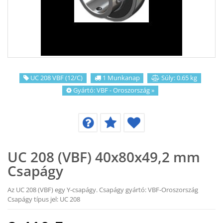
KAPCSOLAT
CIKKEK
UC 208 VBF (12/C)
1 Munkanap
Súly: 0.65 kg
Gyártó:
VBF - Oroszország
»
UC 208 (VBF) 40x80x49,2 mm
Csapágy
Az UC 208 (VBF) egy Y-csapágy. Csapágy gyártó: VBF-Oroszország
Csapágy típus jel: UC 208