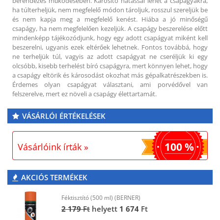
berendezés működésében. Károsító hatással lehet a csapágyakra,
ha túlterheljük, nem megfelelő módon tároljuk, rosszul szereljük be
és nem kapja meg a megfelelő kenést. Hiába a jó minőségű
csapágy, ha nem megfelelően kezeljük. A csapágy beszerelése előtt
mindenképp tájékozódjunk, hogy egy adott csapágyat miként kell
beszerelni, ugyanis ezek eltérőek lehetnek. Fontos továbbá, hogy
ne terheljük túl, vagyis az adott csapágyat ne cseréljük ki egy
olcsóbb, kisebb terhelést bíró csapágyra, mert könnyen lehet, hogy
a csapágy eltörik és károsodást okozhat más gépalkatrészekben is.
Érdemes olyan csapágyat választani, ami porvédővel van
felszerelve, mert ez növeli a csapágy élettartamát.
VÁSÁRLÓI ÉRTÉKELÉSEK
100 %
Vásárlóink írták »
AKCIÓS TERMÉKEK
Féktisztító (500 ml) (BERNER)
2 179
Ft
helyett
1 674
Ft