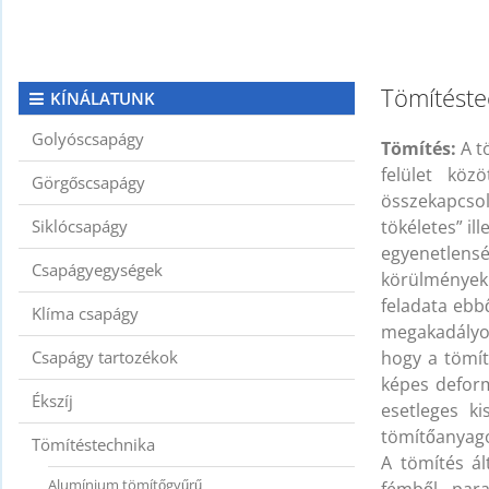
KAPCSOLAT
CIKKEK
Tömítéste
KÍNÁLATUNK
Golyóscsapágy
Tömítés:
A t
felület köz
Görgőscsapágy
összekapcsol
Siklócsapágy
tökéletes” il
egyenetlen
Csapágyegységek
körülmények 
feladata ebb
Klíma csapágy
megakadályoz
Csapágy tartozékok
hogy a tömít
képes deform
Ékszíj
esetleges k
tömítőanyagot
Tömítéstechnika
A tömítés ál
Alumínium tömítőgyűrű