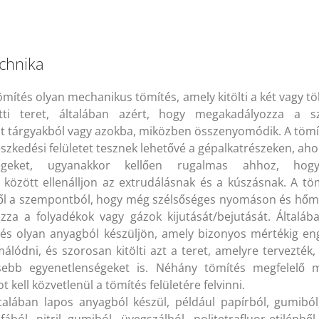
chnika
ömítés olyan mechanikus tömítés, amely kitölti a két vagy tö
ötti teret, általában azért, hogy megakadályozza a s
t tárgyakból vagy azokba, miközben összenyomódik. A tömí
leszkedési felületet tesznek lehetővé a gépalkatrészeken, ahol
ségeket, ugyanakkor kellően rugalmas ahhoz, hog
között ellenálljon az extrudálásnak és a kúszásnak. A tö
ől a szempontból, hogy még szélsőséges nyomáson és hőmé
za a folyadékok vagy gázok kijutását/bejutását. Általába
és olyan anyagból készüljön, amely bizonyos mértékig en
álódni, és szorosan kitölti azt a teret, amelyre tervezték,
isebb egyenetlenségeket is. Néhány tömítés megfelelő
 kell közvetlenül a tömítés felületére felvinni.
talában lapos anyagból készül, például papírból, gumiból,