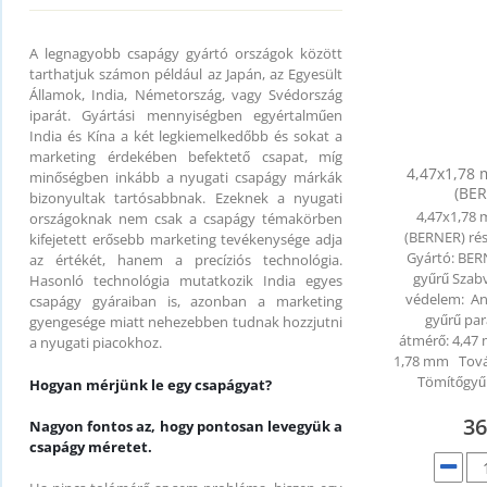
A legnagyobb csapágy gyártó országok között
tarthatjuk számon például az Japán, az Egyesült
Államok, India, Németország, vagy Svédország
iparát. Gyártási mennyiségben egyértalműen
India és Kína a két legkiemelkedőbb és sokat a
marketing érdekében befektető csapat, míg
4,47x1,78
minőségben inkább a nyugati csapágy márkák
(BE
bizonyultak tartósabbnak. Ezeknek a nyugati
4,47x1,78
országoknak nem csak a csapágy témakörben
(BERNER) rés
kifejetett erősebb marketing tevékenysége adja
Gyártó: BER
az értékét, hanem a precíziós technológia.
gyűrű Szabv
Hasonló technológia mutatkozik India egyes
védelem: A
csapágy gyáraiban is, azonban a marketing
gyűrű pa
gyengesége miatt nehezebben tudnak hozzjutni
átmérő: 4,47
a nyugati piacokhoz.
1,78 mm Továb
Tömítőgyű
Hogyan mérjünk le egy csapágyat?
3
Nagyon fontos az, hogy pontosan levegyük a
csapágy méretet.