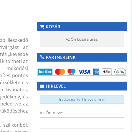
KOSÁR
Az Ön kosara üres.
bb illeszkedő
zivárgást az
tés „kevésbé
PARTNEREINK
 kitöltheti az
y működési
mítés pontos
rsékleten is
HÍRLEVÉL
n kívánatos,
gedékeny, és
Iratkozzon fel hírlevelünkre!
 beleértve az
 működéséhez
Az Ön neve:
 szilikonból,