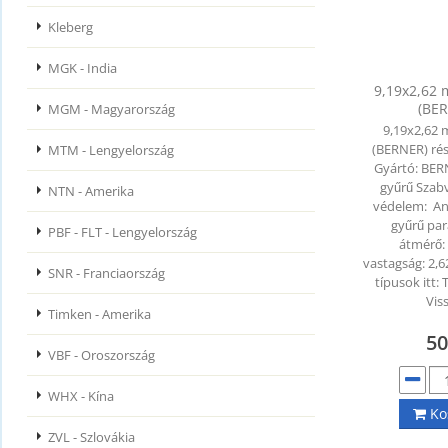
Kleberg
MGK - India
9,19x2,62
(BE
MGM - Magyarország
9,19x2,62
(BERNER) rés
MTM - Lengyelország
Gyártó: BER
gyűrű Szabv
NTN - Amerika
védelem: A
gyűrű pa
PBF - FLT - Lengyelország
átmérő:
vastagság: 2
SNR - Franciaország
típusok itt
Vis
Timken - Amerika
5
VBF - Oroszország
WHX - Kína
Ko
ZVL - Szlovákia