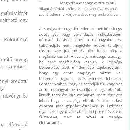
Megnyílt a csapágy-centrum.hu!
Világmárkákkal, széles termékpalettával és profi
 gyűrű/alátét
szakértelemmel várjuk kedves megrendelőinket.…
esíthető egy
ység
A csapágyak elengedhetetlen elemeit képzik egy
adott gép vagy berendezés működésében.
 (400
ű. Különböző
Károsító hatással lehet a csapágyakra, ha
túlterheljük, nem megfelelő módon tároljuk,
rosszul szereljük be és nem kapja meg a
megfelelő kenést. Hiába a jó minőségű csapágy,
ő
tömítő anyag
ha nem megfelelően kezeljük. A csapágy
jok szembeni
beszerelése előtt mindenképp tájékozódjunk,
hogy egy adott csapágyat miként kell
5 mm
beszerelni, ugyanis ezek eltérőek lehetnek.
ányi eredetű
Fontos továbbá, hogy ne terheljük túl, vagyis az
ága.
adott csapágyat ne cseréljük ki egy olcsóbb,
kisebb terhelést bíró csapágyra, mert könnyen
l, növényi- és
lehet, hogy a csapágy eltörik és károsodást
okozhat más gépalkatrészekben is. Érdemes
olyan csapágyat választani, ami porvédővel van
 mm
felszerelve, mert ez növeli a csapágy
élettartamát.
az elforduló