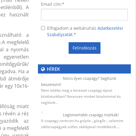
ől (más néven
Email cím:
*
etilénből). A
ez használt
Elfogadom a webáruház
Adatkezelési
Szabályzatát
.
*
ználható a
e.A megfelelő
Feliratkozás
tal a nyomás
 egyenetlen
ömítőgyűrűk/
HÍREK
egadva. Ha a
lső átmérője
Nincs ilyen csapágy? Segítünk
beszerezni!
ár egy 10x16-
Nem találta meg a keresett csapágy típust
NER)
kínálatunkban? Keressen minket bizalommal és
74
segítünk…
állóság miatt
s révén a réz
Legismertebb csapágy márkák!
gyazódik az
A csapagy-centrum.hu golyós-, görgős-, valamint
siklócsapágyak széles skálájával rendelkezik.…
i a megfelelő
i úgy vannak