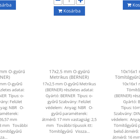
sárba
Kos
Kosárba
 mm O-gyűrű
17x2,5 mm O-gyűrű
10x16x1
RNER)
Metrikus (BERNER)
Tömítőgyűr
 mm O-gyűrű
17x2,5 mm O-gyűrű Metrikus
10x16x1
zletes adatai:
(BERNER) részletes adatai:
Tömítő
NER Típus: o-
Gyártó: BERNER Típus: o-
(BERNER) rész
ány: Felület
gyűrű Szabvány: Felület
Gyártó:
nyag: NBR O-
védelem: Anyag: NBR O-
Típus: tö
raméterek:
gyűrű paraméterek:
Szabvány: DIN
 26,57 mm
átmérő: 17 mm vastagság: 2,5
védelem: Anya
,53 mm További
mm További típusok itt:
Tömítőgyűrű 
: Tömítőgyűrű
Tömítőgyűrű Vissza…
belső átmérő:
sza…
átmérő: 16 mm