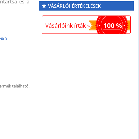
ntartsa és a
VÁSÁRLÓI ÉRTÉKELÉSEK
100 %
Vásárlóink írták »
yűrű
ermék található.