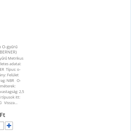
 O-gyűrű
(BERNER)
yűrű Metrikus
letes adatai:
ER Típus: o-
ny: Felület
yag: NBR O-
améterek:
vastagság: 2,5
ípusok itt:
ű Vissza…
Ft