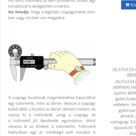
Ha nincs tolómérő az sem probléma, hiszen egy
Ko
vonalzóval is elvégezheti a mérést.
Ne feledje
, hogy a legtöbb csapágyméret mm-
ben vagy cm-ben van megadva.
26,57x3,53
(BE
26,57x3,53
(BERNER) rés
Gyártó: BER
A csapágy furatának megméréséhez használhat
gyűrű Szabv
egy tolómérőt, mint az ábrán. Illessze a csapágy
védelem: A
külső üllőit a furatba az ábrán látható módon, és
gyűrű pa
nyissa ki a tolómérőt, amíg a csapágy és
átmérő:
a tolómérő jól illeszkedik egymáshoz. Most
vastagság: 3
olvassa le az értéket a tolómérőn. Tolómérő
típusok itt
hiányában egy jó minőségű acél vonalzó is
Vis