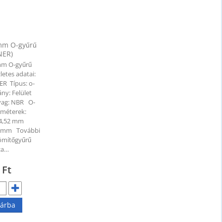
mm O-gyűrű
NER)
mm O-gyűrű
letes adatai:
ER Típus: o-
ny: Felület
yag: NBR O-
améterek:
34,52 mm
53 mm További
 Tömítőgyűrű
za…
6
Ft
árba