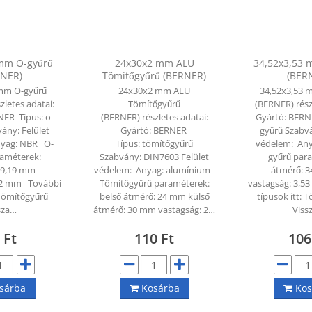
 mm O-gyűrű
24x30x2 mm ALU
34,52x3,53 
RNER)
Tömítőgyűrű (BERNER)
(BER
 mm O-gyűrű
24x30x2 mm ALU
34,52x3,53 
zletes adatai:
Tömítőgyűrű
(BERNER) rész
NER Típus: o-
(BERNER) részletes adatai:
Gyártó: BERN
ány: Felület
Gyártó: BERNER
gyűrű Szabvá
nyag: NBR O-
Típus: tömítőgyűrű
védelem: An
raméterek:
Szabvány: DIN7603 Felület
gyűrű par
 9,19 mm
védelem: Anyag: alumínium
átmérő: 
,62 mm További
Tömítőgyűrű paraméterek:
vastagság: 3,
: Tömítőgyűrű
belső átmérő: 24 mm külső
típusok itt:
sza…
átmérő: 30 mm vastagság: 2…
Viss
0
Ft
110
Ft
10
sárba
Kosárba
Kos