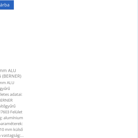
árba
 mm ALU
ű (BERNER)
 mm ALU
gyűrű
letes adatai:
 BERNER
mítőgyűrű
7603 Felület
g: alumínium
paraméterek:
 10 mm külső
 vastagság:…