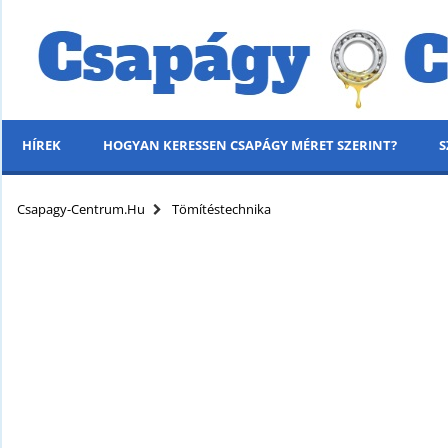
HÍREK
HOGYAN KERESSEN CSAPÁGY MÉRET SZERINT?
S
MENÜ
Csapagy-Centrum.hu
Tömítéstechnika
KÍNÁLATUNK
HÍREK
HOGYAN KERESSEN CSAPÁGY MÉRET SZERINT?
SZÁLLÍTÁSI INFORMÁCIÓK
PARTNERI KEDVEZMÉNYEK