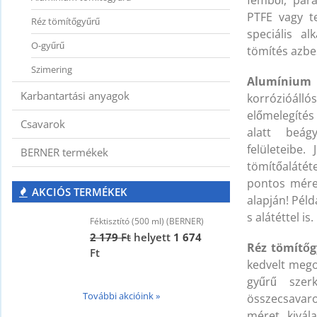
fémből, para
PTFE vagy te
Réz tömítőgyűrű
speciális a
O-gyűrű
tömítés azbe
Szimering
Alumínium 
Karbantartási anyagok
korrózióállós
előmelegítés
Csavarok
alatt beág
felületeibe
BERNER termékek
tömítőalátét
pontos méret
AKCIÓS TERMÉKEK
alapján! Péld
s alátéttel is.
Féktisztító (500 ml) (BERNER)
F
2 179
Ft
helyett
1 674
2
Réz tömítő
Ft
F
kedvelt mego
gyűrű szer
További akcióink »
összecsavaro
méret kivál