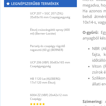
LEGNÉPSZERŰBB TERMÉKEK
megadva, hog
Ha azonos mé
UCP 207 = SGC 207 (ZVL)
U
belső átmérő
35x93x16 mm Csapágyegység
3
10x14-s, vagy
Ékszíj csúszásgátló spray (400
É
O-gyűrű:
Egy
ml) (Berner-Loctite)
m
anyagból kés
Persely és csapágy rögzítő
P
NBR (Ak
ragasztó (60 g) (BERNER)
r
fajta,
időtáll
UCP 206 (VBF) 30x83x165 mm
U
Viton (
Csapágyegység
C
zsírok 
Szilikon
HB 1120 Lw (KLEBERG)
H
17x1120 mm Ékszíj
1
állati e
6004 ZZ (VBF) 20x42x12 mm
6
Csapágy
C
Szimering:
A