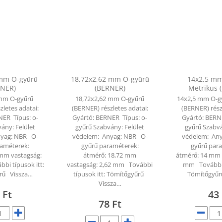
 mm O-gyűrű
18,72x2,62 mm O-gyűrű
14x2,5 mm
RNER)
(BERNER)
Metrikus 
 mm O-gyűrű
18,72x2,62 mm O-gyűrű
14x2,5 mm O-g
zletes adatai:
(BERNER) részletes adatai:
(BERNER) rész
NER Típus: o-
Gyártó: BERNER Típus: o-
Gyártó: BERN
ány: Felület
gyűrű Szabvány: Felület
gyűrű Szabvá
nyag: NBR O-
védelem: Anyag: NBR O-
védelem: An
raméterek:
gyűrű paraméterek:
gyűrű par
 mm vastagság:
átmérő: 18,72 mm
átmérő: 14 mm 
bi típusok itt:
vastagság: 2,62 mm További
mm További t
rű Vissza…
típusok itt: Tömítőgyűrű
Tömítőgyűr
Vissza…
6
Ft
43
78
Ft