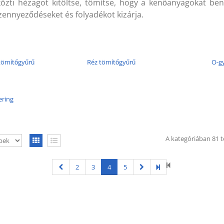
közti hézagot kitöltse, tömítse, hogy a kenőanyagokat ben
zennyeződéseket és folyadékot kizárja.
tömítőgyűrű
Réz tömítőgyűrű
O-g
ering
A kategóriában 81 t
2
3
4
5