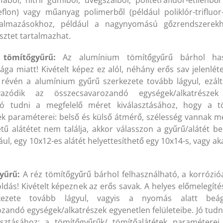
fából, nitril gumiból, üvegszálból, politetrafluor-etilénb
flon) vagy műanyag polimerből (például poliklór-trifluor-
lkalmazásokhoz, például a nagynyomású gőzrendszerekh
sztet tartalmazhat.
tömítőgyűrű:
Az alumínium tömítőgyűrű bárhol has
ága miatt! Kivételt képez ez alól, néhány erős sav jelenlét
 révén a alumínium gyűrű szerkezete tovább lágyul, ezál
yazódik az összecsavarozandó egységek/alkatrészek
. Jó tudni a megfelelő méret kiválasztásához, hogy a t
ek paraméterei: belső és külső átmérő, szélesség vannak m
ű alátétet nem találja, akkor válasszon a gyűrű/alátét be
ául, egy 10x12-es alátét helyettesíthető egy 10x14-s, vagy ak
éktisztító (500 ml) (BERNER)
Féktisztító (500 ml) (BER
 179
Ft
helyett
1 674
2 179
Ft
helyett
1 6
gyűrű:
A réz tömítőgyűrű bárhol felhasználható, a korrózió
t
Ft
ldás! Kivételt képeznek az erős savak. A helyes előmelegíté
kezete tovább lágyul, vagyis a nyomás alatt beá
zandó egységek/alkatrészek egyenetlen felületeibe. Jó tudn
asztásához: a tömítőgyűrűk/ tömítőalátétek paramétere