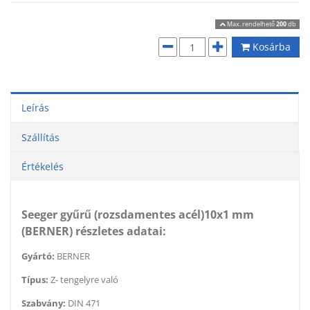
Max. rendelhető
200
db
Kosárba
Leírás
Szállítás
Értékelés
Seeger gyűrű (rozsdamentes acél)10x1 mm
(BERNER) részletes adatai:
Gyártó:
BERNER
Típus:
Z- tengelyre való
Szabvány:
DIN 471