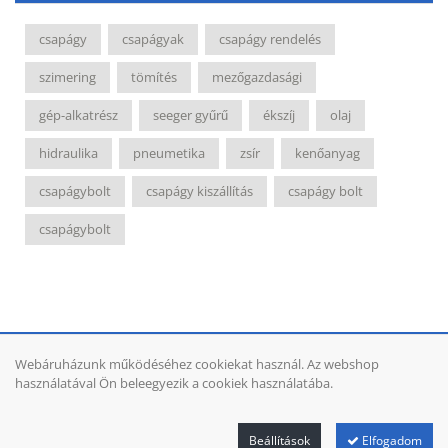
csapágy
csapágyak
csapágy rendelés
szimering
tömítés
mezőgazdasági
gép-alkatrész
seeger gyűrű
ékszíj
olaj
hidraulika
pneumetika
zsír
kenőanyag
csapágybolt
csapágy kiszállítás
csapágy bolt
csapágybolt
Webáruházunk működéséhez cookiekat használ. Az webshop
Teljes katalógus
Szállítási információk
ÁSZF
Cikkek
használatával Ön beleegyezik a cookiek használatába.
Adatvédelmi tájékoztató
Szeretne Ön is ilyen webáruházat nyitni?
Webáruház nyitás »
Beállítások
Elfogadom