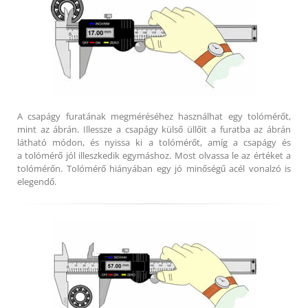
A csapágy furatának megméréséhez használhat egy tolómérőt,
mint az ábrán. Illessze a csapágy külső üllőit a furatba az ábrán
látható módon, és nyissa ki a tolómérőt, amíg a csapágy és
a tolómérő jól illeszkedik egymáshoz. Most olvassa le az értéket a
tolómérőn. Tolómérő hiányában egy jó minőségű acél vonalzó is
elegendő.