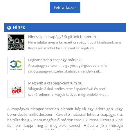
Feliratkozás
HÍREK
Nincs ilyen csapágy? Segítünk beszerezni!
Nem találta meg a keresett csapágy típust kínálatunkban?
Keressen minket bizalommal és segítünk…
Legismertebb csapágy márkák!
A csapagy-centrum.hu golyós-, görgős-, valamint
siklócsapágyak széles skálájával rendelkezik.…
Megnyílt a csapágy-centrum.hu!
Világmárkákkal, széles termékpalettával és profi
szakértelemmel várjuk kedves megrendelőinket.…
A csapágyak elengedhetetlen elemeit képzik egy adott gép vagy
berendezés működésében. Károsító hatással lehet a csapágyakra,
ha túlterheljük, nem megfelelő módon tároljuk, rosszul szereljük be
és nem kapja meg a megfelelő kenést. Hiába a jó minőségű