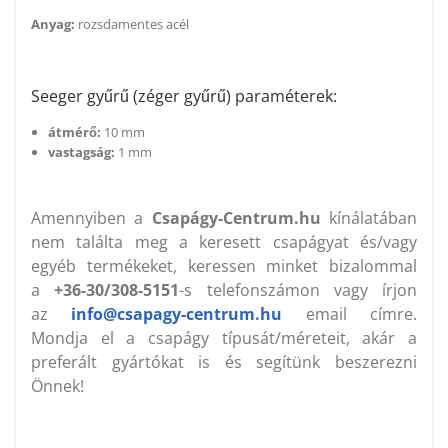
Anyag:
rozsdamentes acél
Seeger gyűrű (zéger gyűrű) paraméterek:
átmérő:
10 mm
vastagság:
1 mm
Amennyiben a
Csapágy-Centrum.hu
kínálatában
nem találta meg a keresett csapágyat és/vagy
egyéb termékeket, keressen minket bizalommal
a
+36-30/308-5151
-s telefonszámon vagy írjon
az
info@csapagy-centrum.hu
email címre.
Mondja el a csapágy típusát/méreteit, akár a
preferált gyártókat is és segítünk beszerezni
Önnek!