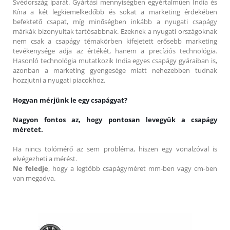
Svédország iparát. Gyártási mennyiségben egyértalműen India és
Kína a két legkiemelkedőbb és sokat a marketing érdekében
befektető csapat, míg minőségben inkább a nyugati csapágy
márkák bizonyultak tartósabbnak. Ezeknek a nyugati országoknak
nem csak a csapágy témakörben kifejetett erősebb marketing
tevékenysége adja az értékét, hanem a precíziós technológia.
Hasonló technológia mutatkozik India egyes csapágy gyáraiban is,
azonban a marketing gyengesége miatt nehezebben tudnak
hozzjutni a nyugati piacokhoz.
Hogyan mérjünk le egy csapágyat?
Nagyon fontos az, hogy pontosan levegyük a csapágy
méretet.
Ha nincs tolómérő az sem probléma, hiszen egy vonalzóval is
elvégezheti a mérést.
Ne feledje
, hogy a legtöbb csapágyméret mm-ben vagy cm-ben
van megadva.