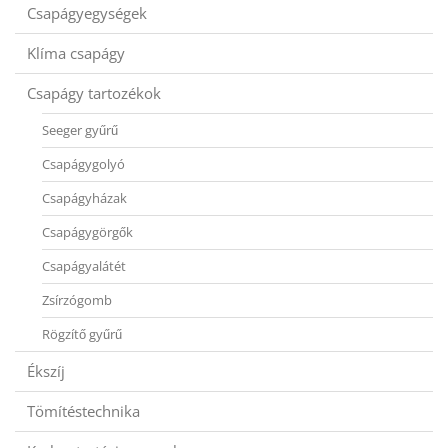
Csapágyegységek
Klíma csapágy
Csapágy tartozékok
Seeger gyűrű
Csapágygolyó
Csapágyházak
Csapágygörgők
Csapágyalátét
Zsírzógomb
Rögzítő gyűrű
Ékszíj
Tömítéstechnika