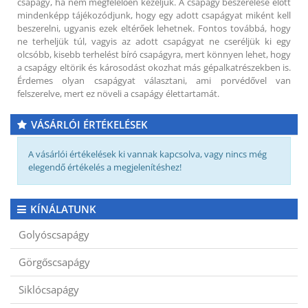
csapágy, ha nem megfelelően kezeljük. A csapágy beszerelése előtt
mindenképp tájékozódjunk, hogy egy adott csapágyat miként kell
beszerelni, ugyanis ezek eltérőek lehetnek. Fontos továbbá, hogy
ne terheljük túl, vagyis az adott csapágyat ne cseréljük ki egy
olcsóbb, kisebb terhelést bíró csapágyra, mert könnyen lehet, hogy
a csapágy eltörik és károsodást okozhat más gépalkatrészekben is.
Érdemes olyan csapágyat választani, ami porvédővel van
felszerelve, mert ez növeli a csapágy élettartamát.
VÁSÁRLÓI ÉRTÉKELÉSEK
A vásárlói értékelések ki vannak kapcsolva, vagy nincs még
elegendő értékelés a megjelenítéshez!
KÍNÁLATUNK
Golyóscsapágy
Görgőscsapágy
Siklócsapágy