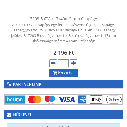
KAPCSOLAT
CIKKEK
7203 B (ZVL) 17x40x12 mm Csapágy
A 7203 B (ZVL) csapágy egy ferde hatásvonalú golyóscsapágy.
Csapágy gyártó: ZVL-Szlovákia Csapágy típus jel: 7203 Csapágy
jelölés: B 7203 B csapágy méretei Belső csapágy méret: 17 mm
Külső csapágy méret: 40 mm Szélesség:…
2 196
Ft
Kosárba
PARTNEREINK
HÍRLEVÉL