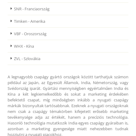
SNR - Franciaország
Timken - Amerika
VBF - Oroszország
WHX - Kína
ZVL - Szlovákia
A legnagyobb csapágy gyártó országok között tarthatjuk számon
például az Japán, az Egyesült Államok, India, Németország, vagy
Svédország iparát. Gyártási mennyiségben egyértalműen India és
Kína a két legkiemelkedőbb és sokat a marketing érdekében
befektető csapat, míg minőségben inkább a nyugati csapágy
márkák bizonyultak tartósabbnak. Ezeknek a nyugati országoknak
nem csak a csapágy témakörben kifejetett erősebb marketing
tevékenysége adja az értékét, hanem a precíziós technológia.
Hasonló technológia mutatkozik India egyes csapágy gyáraiban is,
azonban a marketing gyengesége miatt nehezebben tudnak
hozzjutni a nyugati piacokhoz.