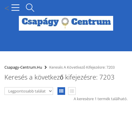
<
MENÜ
KÍNÁLATUNK
Csapagy-Centrum.hu
Keresés A Következő Kifejezésre: 7203
Keresés a következő kifejezésre: 7203
HÍREK
HOGYAN KERESSEN CSAPÁGY MÉRET SZERINT?
A keresésre 1 termék található.
SZÁLLÍTÁSI INFORMÁCIÓK
PARTNERI KEDVEZMÉNYEK