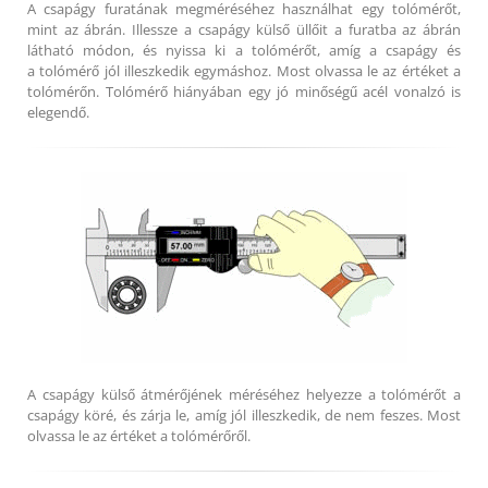
A csapágy furatának megméréséhez használhat egy tolómérőt,
mint az ábrán. Illessze a csapágy külső üllőit a furatba az ábrán
látható módon, és nyissa ki a tolómérőt, amíg a csapágy és
a tolómérő jól illeszkedik egymáshoz. Most olvassa le az értéket a
tolómérőn. Tolómérő hiányában egy jó minőségű acél vonalzó is
elegendő.
A csapágy külső átmérőjének méréséhez helyezze a tolómérőt a
csapágy köré, és zárja le, amíg jól illeszkedik, de nem feszes. Most
olvassa le az értéket a tolómérőről.