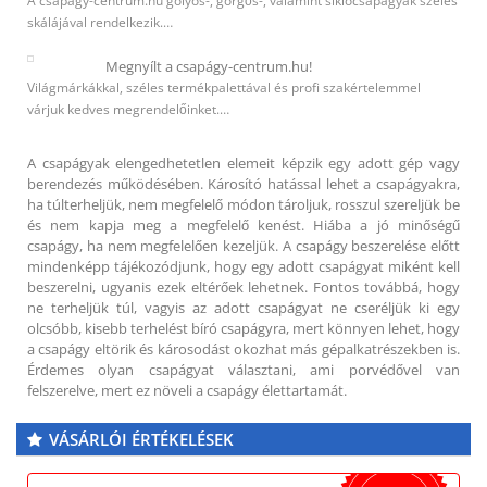
A csapagy-centrum.hu golyós-, görgős-, valamint siklócsapágyak széles
skálájával rendelkezik.…
Megnyílt a csapágy-centrum.hu!
Világmárkákkal, széles termékpalettával és profi szakértelemmel
várjuk kedves megrendelőinket.…
A csapágyak elengedhetetlen elemeit képzik egy adott gép vagy
berendezés működésében. Károsító hatással lehet a csapágyakra,
ha túlterheljük, nem megfelelő módon tároljuk, rosszul szereljük be
és nem kapja meg a megfelelő kenést. Hiába a jó minőségű
csapágy, ha nem megfelelően kezeljük. A csapágy beszerelése előtt
mindenképp tájékozódjunk, hogy egy adott csapágyat miként kell
beszerelni, ugyanis ezek eltérőek lehetnek. Fontos továbbá, hogy
ne terheljük túl, vagyis az adott csapágyat ne cseréljük ki egy
olcsóbb, kisebb terhelést bíró csapágyra, mert könnyen lehet, hogy
a csapágy eltörik és károsodást okozhat más gépalkatrészekben is.
Érdemes olyan csapágyat választani, ami porvédővel van
felszerelve, mert ez növeli a csapágy élettartamát.
VÁSÁRLÓI ÉRTÉKELÉSEK