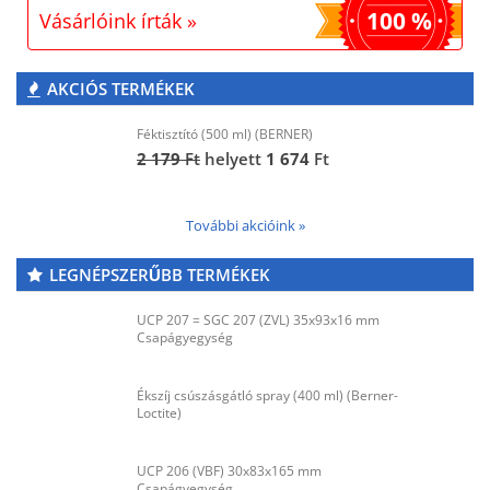
100 %
Vásárlóink írták »
AKCIÓS TERMÉKEK
Féktisztító (500 ml) (BERNER)
2 179
Ft
helyett
1 674
Ft
További akcióink »
LEGNÉPSZERŰBB TERMÉKEK
UCP 207 = SGC 207 (ZVL) 35x93x16 mm
Csapágyegység
Ékszíj csúszásgátló spray (400 ml) (Berner-
Loctite)
UCP 206 (VBF) 30x83x165 mm
Csapágyegység