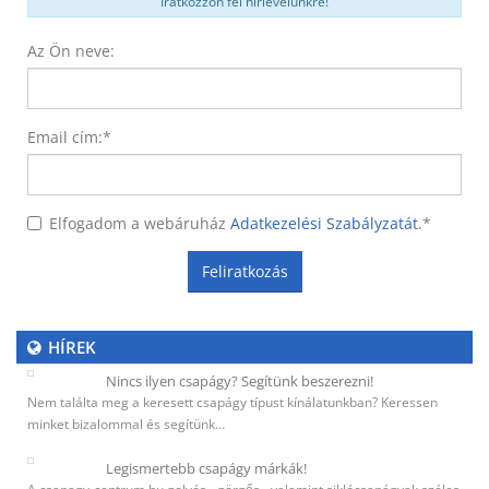
Iratkozzon fel hírlevelünkre!
Az Ön neve:
Email cím:
*
Elfogadom a webáruház
Adatkezelési Szabályzatát
.
*
Feliratkozás
HÍREK
Nincs ilyen csapágy? Segítünk beszerezni!
Nem találta meg a keresett csapágy típust kínálatunkban? Keressen
minket bizalommal és segítünk…
Legismertebb csapágy márkák!