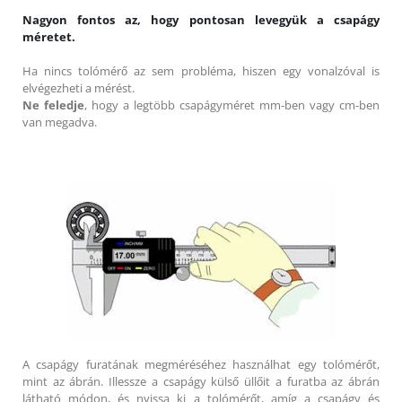
Nagyon fontos az, hogy pontosan levegyük a csapágy
méretet.
Ha nincs tolómérő az sem probléma, hiszen egy vonalzóval is
elvégezheti a mérést.
Ne feledje
, hogy a legtöbb csapágyméret mm-ben vagy cm-ben
van megadva.
A csapágy furatának megméréséhez használhat egy tolómérőt,
mint az ábrán. Illessze a csapágy külső üllőit a furatba az ábrán
látható módon, és nyissa ki a tolómérőt, amíg a csapágy és