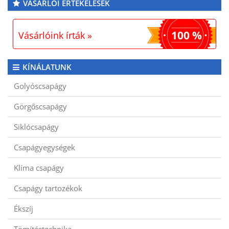
VÁSÁRLÓI ÉRTÉKELÉSEK
100 %
Vásárlóink írták »
KÍNÁLATUNK
Golyóscsapágy
Görgőscsapágy
Siklócsapágy
Csapágyegységek
Klíma csapágy
Csapágy tartozékok
Ékszíj