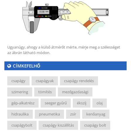
Ugyanúgy, ahogy a külső átmérőt mérte, mérje meg a szélességet
az ábrán látható módon.
CÍMKEFELHŐ
csapágy
csapágyak
csapágy rendelés
szimering
tömítés
mezőgazdasági
gép-alkatrész
seeger gyűrű
ékszíj
olaj
hidraulika
pneumetika
zsír
kenőanyag
csapágybolt
csapágy kiszállítás
csapágy bolt