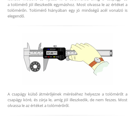
a tolómérő jól illeszkedik egymáshoz. Most olvassa le az értéket a
tolómérőn. Tolómérő hiányában egy jó minőségű acél vonalzó is
elegendő.
A csapágy külső átmérőjének méréséhez helyezze a tolómérőt a
csapágy köré, és zárja le, amíg jól illeszkedik, de nem feszes. Most
olvassa le az értéket a tolómérőről.