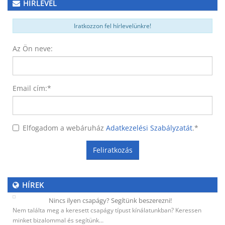
HÍRLEVÉL
Iratkozzon fel hírlevelünkre!
Az Ön neve:
Email cím:
*
Elfogadom a webáruház
Adatkezelési Szabályzatát
.
*
Feliratkozás
HÍREK
Nincs ilyen csapágy? Segítünk beszerezni!
Nem találta meg a keresett csapágy típust kínálatunkban? Keressen
minket bizalommal és segítünk…