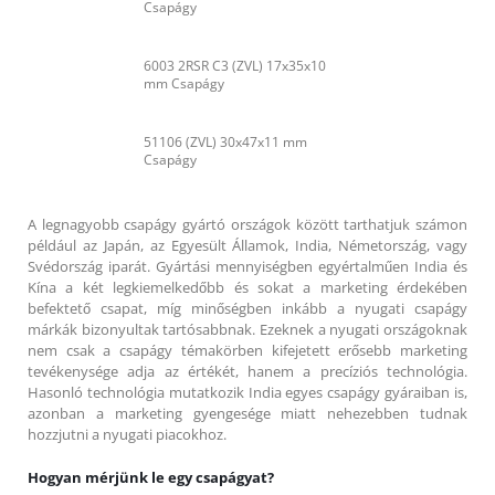
Csapágy
6003 2RSR C3 (ZVL) 17x35x10
mm Csapágy
51106 (ZVL) 30x47x11 mm
Csapágy
A legnagyobb csapágy gyártó országok között tarthatjuk számon
például az Japán, az Egyesült Államok, India, Németország, vagy
Svédország iparát. Gyártási mennyiségben egyértalműen India és
Kína a két legkiemelkedőbb és sokat a marketing érdekében
befektető csapat, míg minőségben inkább a nyugati csapágy
márkák bizonyultak tartósabbnak. Ezeknek a nyugati országoknak
nem csak a csapágy témakörben kifejetett erősebb marketing
tevékenysége adja az értékét, hanem a precíziós technológia.
Hasonló technológia mutatkozik India egyes csapágy gyáraiban is,
azonban a marketing gyengesége miatt nehezebben tudnak
hozzjutni a nyugati piacokhoz.
Hogyan mérjünk le egy csapágyat?