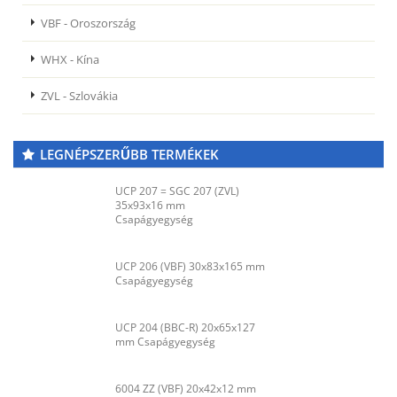
VBF - Oroszország
WHX - Kína
ZVL - Szlovákia
LEGNÉPSZERŰBB TERMÉKEK
UCP 207 = SGC 207 (ZVL)
35x93x16 mm
Csapágyegység
UCP 206 (VBF) 30x83x165 mm
Csapágyegység
UCP 204 (BBC-R) 20x65x127
mm Csapágyegység
6004 ZZ (VBF) 20x42x12 mm