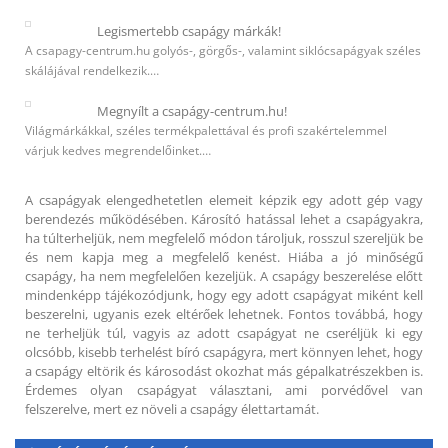
Legismertebb csapágy márkák!
A csapagy-centrum.hu golyós-, görgős-, valamint siklócsapágyak széles
skálájával rendelkezik.…
Megnyílt a csapágy-centrum.hu!
Világmárkákkal, széles termékpalettával és profi szakértelemmel
várjuk kedves megrendelőinket.…
A csapágyak elengedhetetlen elemeit képzik egy adott gép vagy
berendezés működésében. Károsító hatással lehet a csapágyakra,
ha túlterheljük, nem megfelelő módon tároljuk, rosszul szereljük be
és nem kapja meg a megfelelő kenést. Hiába a jó minőségű
csapágy, ha nem megfelelően kezeljük. A csapágy beszerelése előtt
mindenképp tájékozódjunk, hogy egy adott csapágyat miként kell
beszerelni, ugyanis ezek eltérőek lehetnek. Fontos továbbá, hogy
ne terheljük túl, vagyis az adott csapágyat ne cseréljük ki egy
olcsóbb, kisebb terhelést bíró csapágyra, mert könnyen lehet, hogy
a csapágy eltörik és károsodást okozhat más gépalkatrészekben is.
Érdemes olyan csapágyat választani, ami porvédővel van
felszerelve, mert ez növeli a csapágy élettartamát.