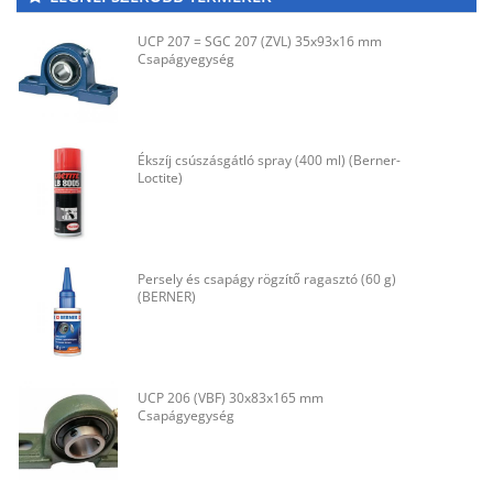
UCP 207 = SGC 207 (ZVL) 35x93x16 mm
Csapágyegység
Ékszíj csúszásgátló spray (400 ml) (Berner-
Loctite)
Persely és csapágy rögzítő ragasztó (60 g)
(BERNER)
UCP 206 (VBF) 30x83x165 mm
Csapágyegység