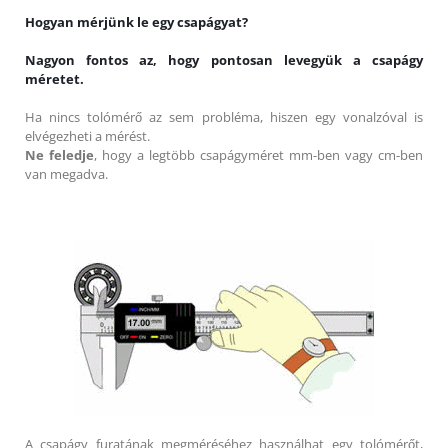
Hogyan mérjünk le egy csapágyat?
Nagyon fontos az, hogy pontosan levegyük a csapágy
méretet.
Ha nincs tolómérő az sem probléma, hiszen egy vonalzóval is
elvégezheti a mérést.
Ne feledje
, hogy a legtöbb csapágyméret mm-ben vagy cm-ben
van megadva.
A csapágy furatának megméréséhez használhat egy tolómérőt,