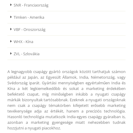
SNR - Franciaország
Timken - Amerika
VBF - Oroszország
WHX - Kína
ZVL - Szlovákia
A legnagyobb csapágy gyártó országok között tarthatjuk számon
például az Japán, az Egyesült Államok, India, Németország, vagy
Svédország iparát. Gyártási mennyiségben egyértalműen India és
Kína a két legkiemelkedőbb és sokat a marketing érdekében
befektető csapat, míg minőségben inkább a nyugati csapágy
márkák bizonyultak tartósabbnak. Ezeknek a nyugati országoknak
nem csak a csapágy témakörben kifejetett erősebb marketing
tevékenysége adja az értékét, hanem a precíziós technológia.
Hasonló technológia mutatkozik India egyes csapágy gyáraiban is,
azonban a marketing gyengesége miatt nehezebben tudnak
hozzjutni a nyugati piacokhoz.