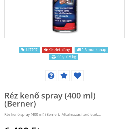
KAPCSOLAT
CIKKEK
147707
Készlethiány
2-3 munkanap
Súly: 0.5 kg
Réz kenő spray (400 ml)
(Berner)
Réz kenő spray (400 ml) (Berner): Alkalmazási területek…