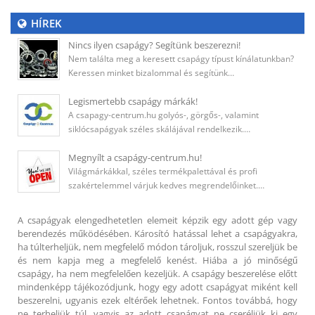
HÍREK
Nincs ilyen csapágy? Segítünk beszerezni!
Nem találta meg a keresett csapágy típust kínálatunkban?
Keressen minket bizalommal és segítünk…
Legismertebb csapágy márkák!
A csapagy-centrum.hu golyós-, görgős-, valamint
siklócsapágyak széles skálájával rendelkezik.…
Megnyílt a csapágy-centrum.hu!
Világmárkákkal, széles termékpalettával és profi
szakértelemmel várjuk kedves megrendelőinket.…
A csapágyak elengedhetetlen elemeit képzik egy adott gép vagy
berendezés működésében. Károsító hatással lehet a csapágyakra,
ha túlterheljük, nem megfelelő módon tároljuk, rosszul szereljük be
és nem kapja meg a megfelelő kenést. Hiába a jó minőségű
csapágy, ha nem megfelelően kezeljük. A csapágy beszerelése előtt
mindenképp tájékozódjunk, hogy egy adott csapágyat miként kell
beszerelni, ugyanis ezek eltérőek lehetnek. Fontos továbbá, hogy
ne terheljük túl, vagyis az adott csapágyat ne cseréljük ki egy