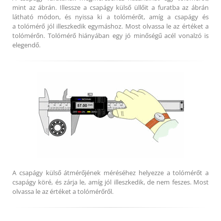
mint az ábrán. Illessze a csapágy külső üllőit a furatba az ábrán
látható módon, és nyissa ki a tolómérőt, amíg a csapágy és
a tolómérő jól illeszkedik egymáshoz. Most olvassa le az értéket a
tolómérőn. Tolómérő hiányában egy jó minőségű acél vonalzó is
elegendő.
A csapágy külső átmérőjének méréséhez helyezze a tolómérőt a
csapágy köré, és zárja le, amíg jól illeszkedik, de nem feszes. Most
olvassa le az értéket a tolómérőről.