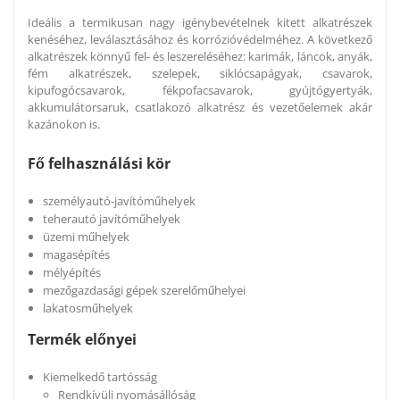
Ideális a termikusan nagy igénybevételnek kitett alkatrészek
kenéséhez, leválasztásához és korrózióvédelméhez. A következő
alkatrészek könnyű fel- és leszereléséhez: karimák, láncok, anyák,
fém alkatrészek, szelepek, siklócsapágyak, csavarok,
kipufogócsavarok, fékpofacsavarok, gyújtógyertyák,
akkumulátorsaruk, csatlakozó alkatrész és vezetőelemek akár
kazánokon is.
Fő felhasználási kör
személyautó-javítóműhelyek
teherautó javítóműhelyek
üzemi műhelyek
magasépítés
mélyépítés
mezőgazdasági gépek szerelőműhelyei
lakatosműhelyek
Termék előnyei
Kiemelkedő tartósság
Rendkívüli nyomásállóság