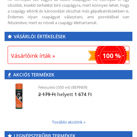
olcsóbb, kisebb terhelést bíró csapágyra, mert könnyen lehet, hogy
a csapágy eltörik és károsodást okozhat más gépalkatrészekben is.
Érdemes olyan csapágyat választani, ami porvédővel van
felszerelve, mert ez növeli a csapágy élettartamát.
VÁSÁRLÓI ÉRTÉKELÉSEK
100 %
Vásárlóink írták »
AKCIÓS TERMÉKEK
Féktisztító (500 ml) (BERNER)
2 179
Ft
helyett
1 674
Ft
További akcióink »
LEGNÉPSZERŰBB TERMÉKEK