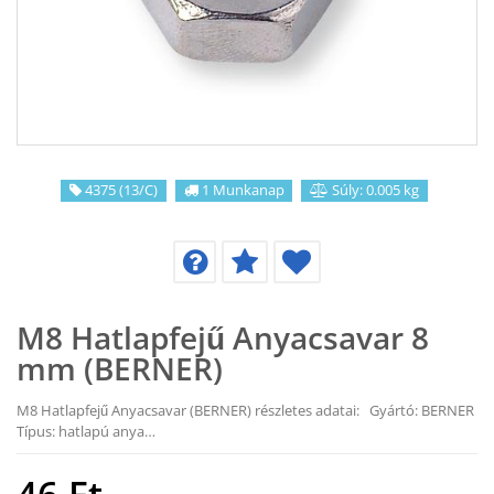
KAPCSOLAT
CIKKEK
4375 (13/C)
1 Munkanap
Súly: 0.005 kg
M8 Hatlapfejű Anyacsavar 8
mm (BERNER)
M8 Hatlapfejű Anyacsavar (BERNER) részletes adatai: Gyártó: BERNER
Típus: hatlapú anya…