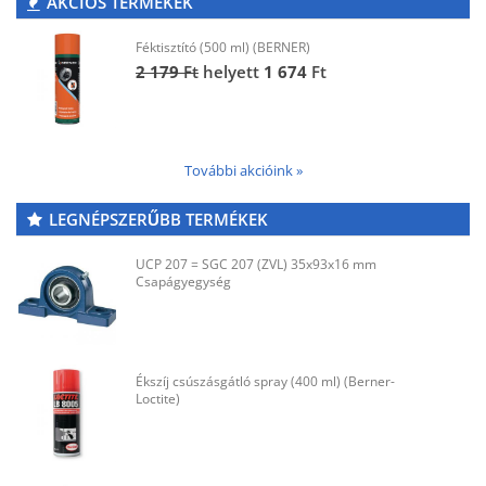
AKCIÓS TERMÉKEK
Féktisztító (500 ml) (BERNER)
2 179
Ft
helyett
1 674
Ft
További akcióink »
LEGNÉPSZERŰBB TERMÉKEK
UCP 207 = SGC 207 (ZVL) 35x93x16 mm
Csapágyegység
Ékszíj csúszásgátló spray (400 ml) (Berner-
Loctite)