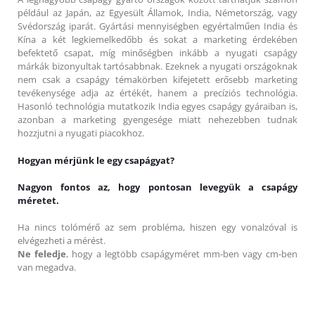
például az Japán, az Egyesült Államok, India, Németország, vagy
Svédország iparát. Gyártási mennyiségben egyértalműen India és
Kína a két legkiemelkedőbb és sokat a marketing érdekében
befektető csapat, míg minőségben inkább a nyugati csapágy
márkák bizonyultak tartósabbnak. Ezeknek a nyugati országoknak
nem csak a csapágy témakörben kifejetett erősebb marketing
tevékenysége adja az értékét, hanem a precíziós technológia.
Hasonló technológia mutatkozik India egyes csapágy gyáraiban is,
azonban a marketing gyengesége miatt nehezebben tudnak
hozzjutni a nyugati piacokhoz.
Hogyan mérjünk le egy csapágyat?
Nagyon fontos az, hogy pontosan levegyük a csapágy
méretet.
Ha nincs tolómérő az sem probléma, hiszen egy vonalzóval is
elvégezheti a mérést.
Ne feledje
, hogy a legtöbb csapágyméret mm-ben vagy cm-ben
van megadva.