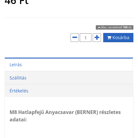
46
Ft
Max. rendelhető
100
db
Kosárba
Leírás
Szállítás
Értékelés
M8 Hatlapfejű Anyacsavar (BERNER) részletes
adatai: