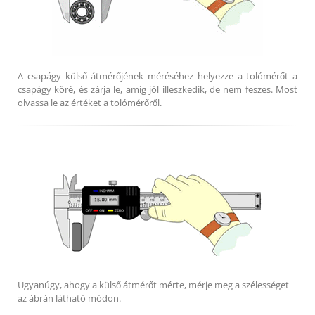
A csapágy külső átmérőjének méréséhez helyezze a tolómérőt a
csapágy köré, és zárja le, amíg jól illeszkedik, de nem feszes. Most
olvassa le az értéket a tolómérőről.
Ugyanúgy, ahogy a külső átmérőt mérte, mérje meg a szélességet
az ábrán látható módon.