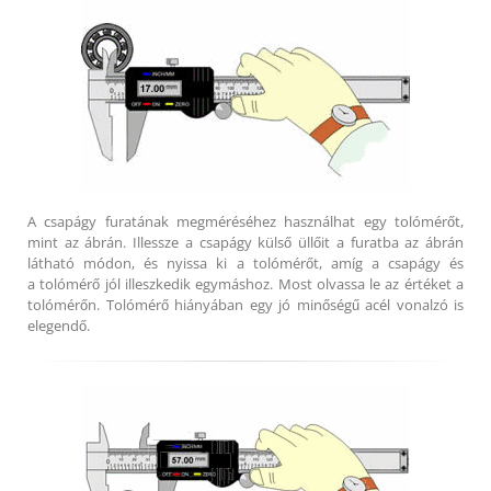
A csapágy furatának megméréséhez használhat egy tolómérőt,
mint az ábrán. Illessze a csapágy külső üllőit a furatba az ábrán
látható módon, és nyissa ki a tolómérőt, amíg a csapágy és
a tolómérő jól illeszkedik egymáshoz. Most olvassa le az értéket a
tolómérőn. Tolómérő hiányában egy jó minőségű acél vonalzó is
elegendő.