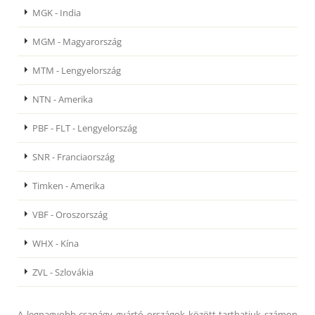
MGK - India
MGM - Magyarország
MTM - Lengyelország
NTN - Amerika
PBF - FLT - Lengyelország
SNR - Franciaország
Timken - Amerika
VBF - Oroszország
WHX - Kína
ZVL - Szlovákia
A legnagyobb csapágy gyártó országok között tarthatjuk számon