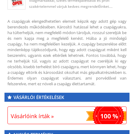
Világmárkákkal, széles termékpalettával és profi
szakértelemmel várjuk kedves megrendelőinket.…
A csapágyak elengedhetetlen elemeit képzik egy adott gép vagy
berendezés működésében. Károsító hatással lehet a csapágyakra,
ha túlterheljük, nem megfelelő módon tároljuk, rosszul szereljük be
és nem kapja meg a megfelelő kenést. Hiába a jó minőségű
csapágy, ha nem megfelelően kezeljük. A csapágy beszerelése előtt
mindenképp tájékozódjunk, hogy egy adott csapágyat miként kell
beszerelni, ugyanis ezek eltérőek lehetnek. Fontos továbbá, hogy
ne terheljük túl, vagyis az adott csapágyat ne cseréljük ki egy
olcsóbb, kisebb terhelést bíró csapágyra, mert könnyen lehet, hogy
a csapágy eltörik és károsodást okozhat más gépalkatrészekben is.
Érdemes olyan csapágyat választani, ami porvédővel van
felszerelve, mert ez növeli a csapágy élettartamát.
VÁSÁRLÓI ÉRTÉKELÉSEK
100 %
Vásárlóink írták »