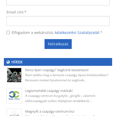
Email cím:
*
Elfogadom a webáruház
Adatkezelési Szabályzatát
.
*
Feliratkozás
HÍREK
Nincs ilyen csapágy? Segítünk beszerezni!
Nem találta meg a keresett csapágy típust kínálatunkban?
Keressen minket bizalommal és segítünk…
Legismertebb csapágy márkák!
A csapagy-centrum.hu golyós-, görgős-, valamint
siklócsapágyak széles skálájával rendelkezik.…
Megnyílt a csapágy-centrum.hu!