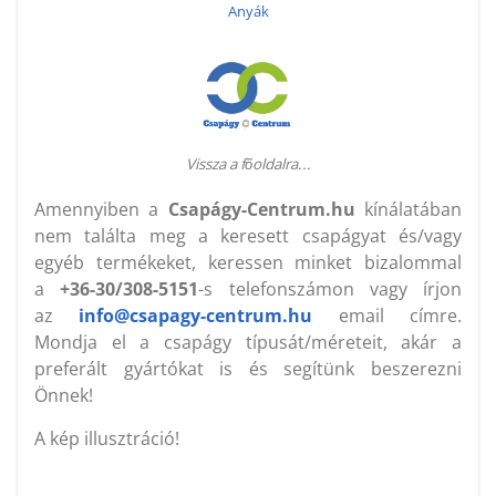
Anyák
Vissza a főoldalra..
.
Amennyiben a
Csapágy-Centrum.hu
kínálatában
nem találta meg a keresett csapágyat és/vagy
egyéb termékeket, keressen minket bizalommal
a
+36-30/308-5151
-s telefonszámon vagy írjon
az
info@csapagy-centrum.hu
email címre.
Mondja el a csapágy típusát/méreteit, akár a
preferált gyártókat is és segítünk beszerezni
Önnek!
A kép illusztráció!