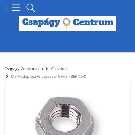
<
MENÜ
KÍNÁLATUNK
Csapagy-Centrum.hu
Csavarok
M8 Hatlapfejű Anyacsavar 8 Mm (BERNER)
HÍREK
HOGYAN KERESSEN CSAPÁGY MÉRET SZERINT?
SZÁLLÍTÁSI INFORMÁCIÓK
PARTNERI KEDVEZMÉNYEK