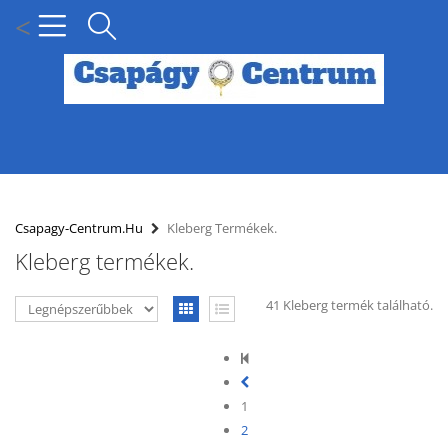
<
MENÜ
KÍNÁLATUNK
Csapagy-Centrum.hu
Kleberg Termékek.
Kleberg termékek.
HÍREK
41 Kleberg termék található.
HOGYAN KERESSEN CSAPÁGY MÉRET SZERINT?
SZÁLLÍTÁSI INFORMÁCIÓK
1
PARTNERI KEDVEZMÉNYEK
2