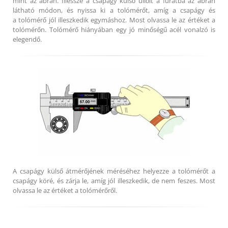
mint az ábrán. Illessze a csapágy külső üllőit a furatba az ábrán
látható módon, és nyissa ki a tolómérőt, amíg a csapágy és
a tolómérő jól illeszkedik egymáshoz. Most olvassa le az értéket a
tolómérőn. Tolómérő hiányában egy jó minőségű acél vonalzó is
elegendő.
A csapágy külső átmérőjének méréséhez helyezze a tolómérőt a
csapágy köré, és zárja le, amíg jól illeszkedik, de nem feszes. Most
olvassa le az értéket a tolómérőről.