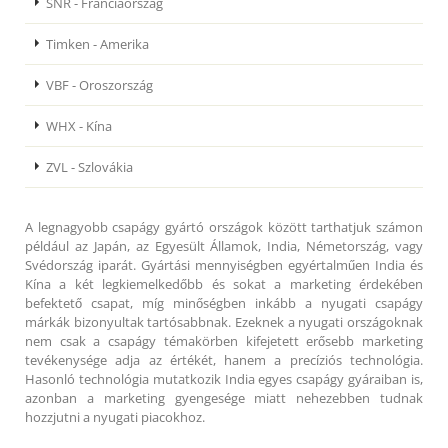
SNR - Franciaország
Timken - Amerika
VBF - Oroszország
WHX - Kína
ZVL - Szlovákia
A legnagyobb csapágy gyártó országok között tarthatjuk számon
például az Japán, az Egyesült Államok, India, Németország, vagy
Svédország iparát. Gyártási mennyiségben egyértalműen India és
Kína a két legkiemelkedőbb és sokat a marketing érdekében
befektető csapat, míg minőségben inkább a nyugati csapágy
márkák bizonyultak tartósabbnak. Ezeknek a nyugati országoknak
nem csak a csapágy témakörben kifejetett erősebb marketing
tevékenysége adja az értékét, hanem a precíziós technológia.
Hasonló technológia mutatkozik India egyes csapágy gyáraiban is,
azonban a marketing gyengesége miatt nehezebben tudnak
hozzjutni a nyugati piacokhoz.