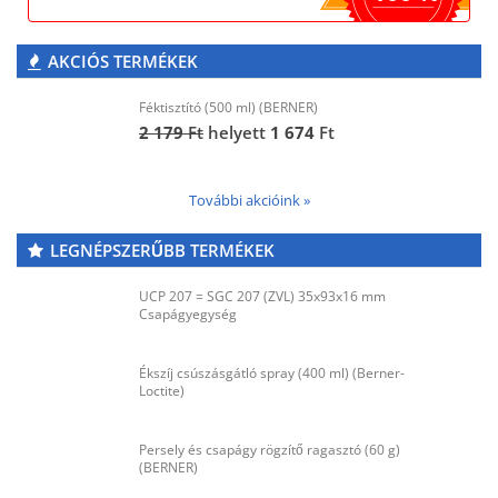
AKCIÓS TERMÉKEK
Féktisztító (500 ml) (BERNER)
2 179
Ft
helyett
1 674
Ft
További akcióink »
LEGNÉPSZERŰBB TERMÉKEK
UCP 207 = SGC 207 (ZVL) 35x93x16 mm
Csapágyegység
Ékszíj csúszásgátló spray (400 ml) (Berner-
Loctite)
Persely és csapágy rögzítő ragasztó (60 g)
(BERNER)