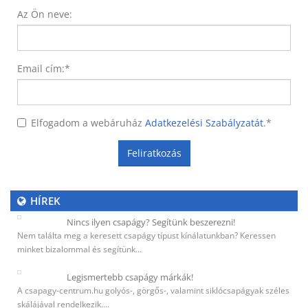
Az Ön neve:
Email cím:
*
Elfogadom a webáruház
Adatkezelési Szabályzatát
.
*
Feliratkozás
HÍREK
Nincs ilyen csapágy? Segítünk beszerezni!
Nem találta meg a keresett csapágy típust kínálatunkban? Keressen
minket bizalommal és segítünk…
Legismertebb csapágy márkák!
A csapagy-centrum.hu golyós-, görgős-, valamint siklócsapágyak széles
skálájával rendelkezik.…