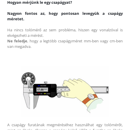
Hogyan mérjünk le egy csapágyat?
Nagyon fontos az, hogy pontosan levegyük a csapágy
méretet.
Ha nincs tolómérő az sem probléma, hiszen egy vonalzóval is
elvégezheti a mérést.
Ne feledje
, hogy a legtöbb csapágyméret mm-ben vagy cm-ben
van megadva.
A csapágy furatának megméréséhez használhat egy tolómérőt,