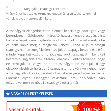
Megnyílt a csapágy-centrum.hu!
Világmárkákkal, széles termékpalettával és profi szakértelemmel
várjuk kedves megrendelőinket.…
A csapágyak elengedhetetlen elemeit képzik egy adott gép vagy
berendezés működésében. Károsító hatással lehet a csapágyakra,
ha túlterheljük, nem megfelelő módon tároljuk, rosszul szereljük be
és nem kapja meg a megfelelő kenést. Hiába a jó minőségű
csapágy, ha nem megfelelően kezeljük. A csapágy beszerelése előtt
mindenképp tájékozódjunk, hogy egy adott csapágyat miként kell
beszerelni, ugyanis ezek eltérőek lehetnek. Fontos továbbá, hogy
ne terheljük túl, vagyis az adott csapágyat ne cseréljük ki egy
olcsóbb, kisebb terhelést bíró csapágyra, mert könnyen lehet, hogy
a csapágy eltörik és károsodást okozhat más gépalkatrészekben is.
Érdemes olyan csapágyat választani, ami porvédővel van
felszerelve, mert ez növeli a csapágy élettartamát.
VÁSÁRLÓI ÉRTÉKELÉSEK
100 %
Vásárlóink írták »