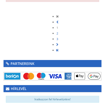
1
2
3
PARTNEREINK
HÍRLEVÉL
Iratkozzon fel hírlevelünkre!