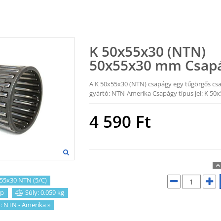
K 50x55x30 (NTN)
50x55x30 mm Csap
A K 50x55x30 (NTN) csapágy egy tűgörgős cs
gyártó: NTN-Amerika Csapágy típus jel: K 50
4 590
Ft
55x30 NTN (5/C)
p
Súly: 0.059 kg
:
NTN - Amerika
»