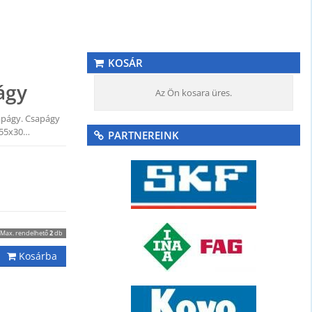
KOSÁR
ágy
Az Ön kosara üres.
apágy. Csapágy
x55x30…
PARTNEREINK
Max. rendelhető
2
db
Kosárba