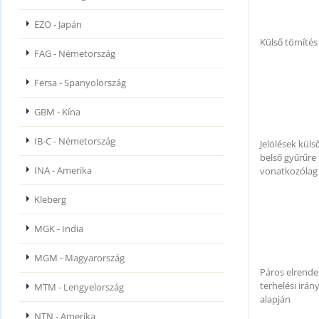
EZO - Japán
Külső tömítés
FAG - Németország
Fersa - Spanyolország
GBM - Kína
IB-C - Németország
Jelölések külső 
belső gyűrűre
INA - Amerika
vonatkozólag
Kleberg
MGK - India
MGM - Magyarország
Páros elrende
terhelési irán
MTM - Lengyelország
alapján
NTN - Amerika