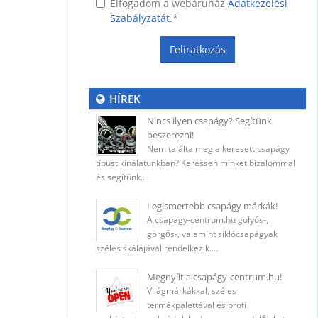
Elfogadom a webáruház
Adatkezelési
Szabályzatát
.
*
Feliratkozás
ység
HÍREK
Nincs ilyen csapágy? Segítünk
beszerezni!
 (400
Nem találta meg a keresett csapágy
típust kínálatunkban? Keressen minket bizalommal
és segítünk…
Legismertebb csapágy márkák!
A csapagy-centrum.hu golyós-,
ő
görgős-, valamint siklócsapágyak
széles skálájával rendelkezik.…
Megnyílt a csapágy-centrum.hu!
Világmárkákkal, széles
5 mm
termékpalettával és profi