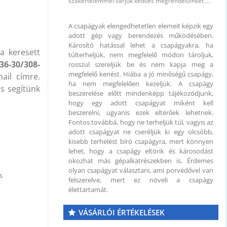
szakértelemmel várjuk kedves megrendelőinket.…
A csapágyak elengedhetetlen elemeit képzik egy
adott gép vagy berendezés működésében.
Károsító hatással lehet a csapágyakra, ha
a keresett
túlterheljük, nem megfelelő módon tároljuk,
36-30/308-
rosszul szereljük be és nem kapja meg a
megfelelő kenést. Hiába a jó minőségű csapágy,
il címre.
ha nem megfelelően kezeljük. A csapágy
és segítünk
beszerelése előtt mindenképp tájékozódjunk,
 mm
hogy egy adott csapágyat miként kell
beszerelni, ugyanis ezek eltérőek lehetnek.
Fontos továbbá, hogy ne terheljük túl, vagyis az
adott csapágyat ne cseréljük ki egy olcsóbb,
kisebb terhelést bíró csapágyra, mert könnyen
lehet, hogy a csapágy eltörik és károsodást
okozhat más gépalkatrészekben is. Érdemes
olyan csapágyat választani, ami porvédővel van
s
felszerelve, mert ez növeli a csapágy
élettartamát.
VÁSÁRLÓI ÉRTÉKELÉSEK