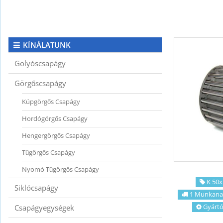
KAPCSOLAT
CIKKEK
KÍNÁLATUNK
Golyóscsapágy
Görgőscsapágy
Kúpgörgős Csapágy
Hordógörgős Csapágy
Hengergörgős Csapágy
Tűgörgős Csapágy
Nyomó Tűgörgős Csapágy
K 50x
Siklócsapágy
1 Munkana
Gyártó
Csapágyegységek