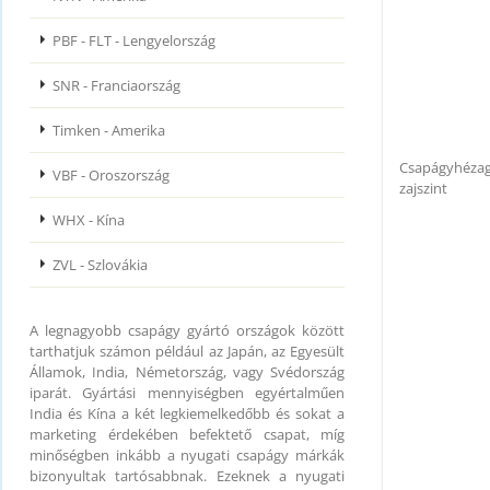
PBF - FLT - Lengyelország
SNR - Franciaország
Timken - Amerika
Csapágyhézag
VBF - Oroszország
zajszint
WHX - Kína
ZVL - Szlovákia
A legnagyobb csapágy gyártó országok között
tarthatjuk számon például az Japán, az Egyesült
Államok, India, Németország, vagy Svédország
iparát. Gyártási mennyiségben egyértalműen
India és Kína a két legkiemelkedőbb és sokat a
marketing érdekében befektető csapat, míg
minőségben inkább a nyugati csapágy márkák
bizonyultak tartósabbnak. Ezeknek a nyugati