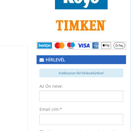
HÍRLEVÉL
Iratkozzon fel hírlevelünkre!
Az Ön neve:
NER)
74
Email cím:
*