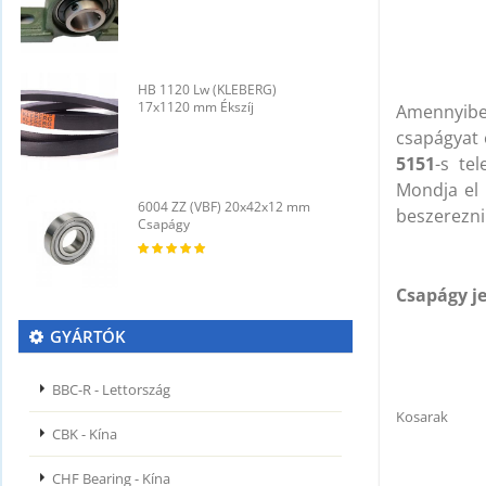
HB 1120 Lw (KLEBERG)
H
17x1120 mm Ékszíj
1
Amennyib
csapágyat 
5151
-s te
Mondja el 
6004 ZZ (VBF) 20x42x12 mm
6
beszerezni
Csapágy
C
Csapágy je
GYÁRTÓK
BBC-R - Lettország
Kosarak
CBK - Kína
CHF Bearing - Kína