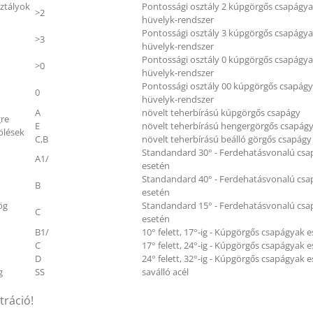
ztályok
Pontossági osztály 2 kúpgörgős csapágy
>2
hüvelyk-rendszer
Pontossági osztály 3 kúpgörgős csapágy
>3
hüvelyk-rendszer
Pontossági osztály 0 kúpgörgős csapágy
>0
hüvelyk-rendszer
Pontossági osztály 00 kúpgörgős csapág
0
hüvelyk-rendszer
A
növelt teherbírású kúpgörgős csapágy
gre
E
növelt teherbírású hengergörgős csapág
ölések
C,B
növelt teherbírású beálló görgős csapágy
Standandard 30° - Ferdehatásvonalú cs
A1/
esetén
Standandard 40° - Ferdehatásvonalú cs
B
esetén
ög
Standandard 15° - Ferdehatásvonalú cs
C
esetén
B1/
10° felett, 17°-ig - Kúpgörgős csapágyak 
C
17° felett, 24°-ig - Kúpgörgős csapágyak 
D
24° felett, 32°-ig - Kúpgörgős csapágyak 
g
SS
saválló acél
tráció!