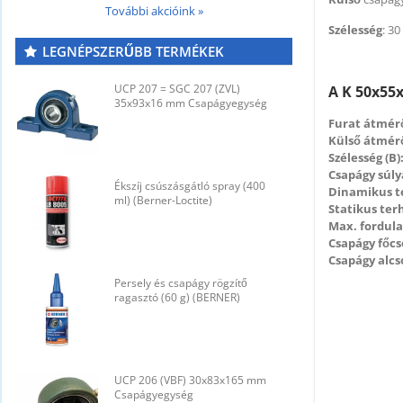
További akcióink »
Szélesség
: 3
LEGNÉPSZERŰBB TERMÉKEK
UCP 207 = SGC 207 (ZVL)
U
A K 50x55x
35x93x16 mm Csapágyegység
3
Furat átmérő
Külső átmérő
Szélesség (B)
Csapágy súly
Ékszíj csúszásgátló spray (400
É
Dinamikus t
ml) (Berner-Loctite)
m
Statikus ter
Max. fordul
Csapágy főcs
Csapágy alcs
Persely és csapágy rögzítő
P
ragasztó (60 g) (BERNER)
r
UCP 206 (VBF) 30x83x165 mm
U
Csapágyegység
C