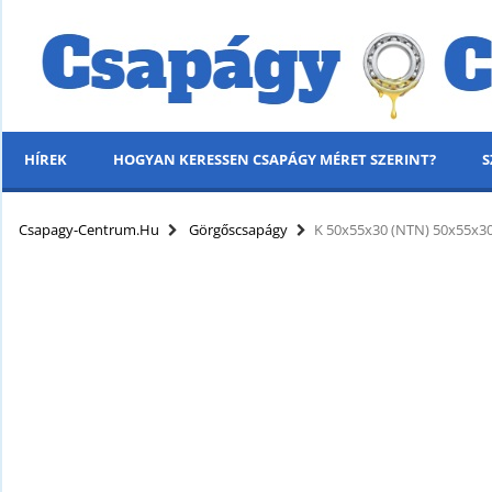
HÍREK
HOGYAN KERESSEN CSAPÁGY MÉRET SZERINT?
S
MENÜ
Csapagy-Centrum.hu
Görgőscsapágy
K 50x55x30 (NTN) 50x55x
KÍNÁLATUNK
HÍREK
HOGYAN KERESSEN CSAPÁGY MÉRET SZERINT?
SZÁLLÍTÁSI INFORMÁCIÓK
PARTNERI KEDVEZMÉNYEK