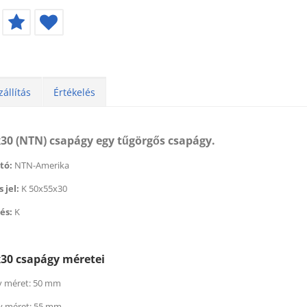
zállítás
Értékelés
30 (NTN) csapágy egy tűgörgős csapágy.
tó:
NTN-Amerika
 jel:
K
50x55x30
és:
K
éktisztító (500 ml) (BERNER)
Féktisztító (500 ml) (BER
 179
Ft
helyett
1 674
2 179
Ft
helyett
1 6
x30 csapágy méretei
t
Ft
 méret: 50 mm
y méret: 55 mm