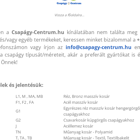
Vissza a főoldalra...
B 1120 Lw (KLEBERG)
HB 1120 Lw (KLEBERG)
7x1120 mm Ékszíj
17x1120 mm Ékszíj
en a
Csapágy-Centrum.hu
kínálatában nem találta meg 
és/vagy egyéb termékeket, keressen minket bizalommal a
+
lefonszámon vagy írjon az
info@csapagy-centrum.hu
ema
a csapágy típusát/méreteit, akár a preferált gyártókat is 
004 ZZ (VBF) 20x42x12 mm
6004 ZZ (VBF) 20x42x12
 Önnek!
sapágy
Csapágy
lek és jelentésük:
L1, M , MA, MB
Réz, Bronz masszív kosár
F1, F2 , FA
Acél masszív kosár
Egyrészes réz masszív kosár hengergörgő
G1
csapágyakhoz
G2
Csavarkosár kúpgörgős csapágyakhoz
J
Acéllemez kosár
TN
Műanyag kosár - Polyamid
T, TA , TB
Műanyag kosár - Textil, Textilbakelit