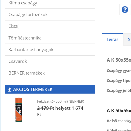
Klíma csapágy
Csapágy tartozékok
Ékszíj
Tömítéstechnika
Leírás
S
Karbantartási anyagok
A K 50x55x
Csavarok
Csapágy gyár
BERNER termékek
Csapágy típus
AKCIÓS TERMÉKEK
Csapágy jelöl
Féktisztító (500 ml) (BERNER)
F
2 179
Ft
helyett
1 674
2
A K 50x55
Ft
F
Belső
csapágy
Külső
csapág