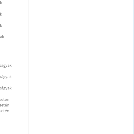
ak
ak
ak
yak
y
apágyak
apágyak
apágyak
esetén
esetén
esetén