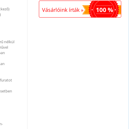
100 %
tkező)
Vásárlóink írták »
)
rű nélkül
rűvel
ban
ban
jfuratot
 esetben
m-