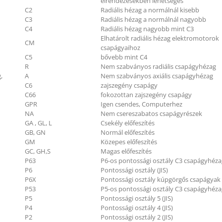
elrendezésekben lehetséges
C2
Radiális hézag a normálnál kisebb
C3
Radiális hézag a normálnál nagyobb
C4
Radiális hézag nagyobb mint C3
Elhatárolt radiális hézag elektromotorok
CM
csapágyaihoz
C5
bővebb mint C4
R
Nem szabványos radiális csapágyhézag
,
A
Nem szabványos axiális csapágyhézag
C6
zajszegény csapágy
C66
fokozottan zajszegény csapágy
GPR
Igen csendes, Computerhez
NA
Nem csereszabatos csapágyrészek
GA , GL, L
Csekély előfeszítés
GB, GN
Normál előfeszítés
GM
Közepes előfeszítés
GC, GH,S
Magas előfeszítés
P63
P6-os pontossági osztály C3 csapágyhéza
P6
Pontossági osztály (JIS)
P6X
Pontossági osztály kúpgörgős csapágyak (
P53
P5-os pontossági osztály C3 csapágyhéza
P5
Pontossági osztály 5 (JIS)
P4
Pontossági osztály 4 (JIS)
P2
Pontossági osztály 2 (JIS)