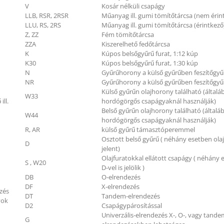
V
Kosár nélküli csapágy
LLB, RSR, 2RSR
Műanyag ill. gumi tömítőtárcsa (nem érin
LLU, RS, 2RS
Műanyag ill. gumi tömítőtárcsa (érintkező
Z, ZZ
Fém tömítőtárcsa
ZZA
Kiszerelhető fedőtárcsa
K
Kúpos belsőgyűrű furat, 1:12 kúp
K30
Kúpos belsőgyűrű furat, 1:30 kúp
N
Gyűrűhorony a külső gyűrűben feszítőgyű
NR
Gyűrűhorony a külső gyűrűben feszítőgyű
Külső gyűrűn olajhorony található (általá
W33
ill.
hordógörgős csapágyaknál használják)
Belső gyűrűn olajhorony található (általá
W44
hordógörgős csapágyaknál használják)
R, AR
külső gyűrű támasztóperemmel
Osztott belső gyűrű ( néhány esetben ola
D
jelent)
Olajfuratokkal ellátott csapágy ( néhány
S , W20
D-vel is jelölik )
DB
O-elrendezés
DF
X-elrendezés
zés
DT
Tandem-elrendezés
yok
D2
Csapágypárosítással
Univerzális-elrendezés X-, O-, vagy tande
G