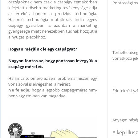
országoknak nem csak a csapágy témakörben
Pontossági os
kifejetett erősebb marketing tevékenysége adja
az értékét, hanem a precíziós technológia.
Hasonló technológia mutatkozik India egyes
csapágy gyáraiban is, azonban a marketing
gyengesége miatt nehezebben tudnak hozzjutni
a nyugati piacokhoz.
Hogyan mérjünk le egy csapágyat?
Terhelhetősé
vonatkozó jel
Nagyon fontos az, hogy pontosan levegyük a
csapágy méretet.
Ha nincs tolómérő az sem probléma, hiszen egy
vonalzóval is elvégezheti a mérést.
Ne feledje
, hogy a legtöbb csapágyméret mm-
Érintekzési sz
ben vagy cm-ben van megadva.
Anyagminősé
A kép illusz