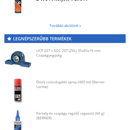
További akcióink »
LEGNÉPSZERŰBB TERMÉKEK
UCP 207 = SGC 207 (ZVL) 35x93x16 mm
Csapágyegység
Ékszíj csúszásgátló spray (400 ml) (Berner-
Loctite)
Persely és csapágy rögzítő ragasztó (60 g)
(BERNER)