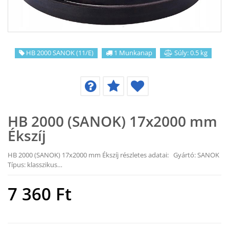
KAPCSOLAT
CIKKEK
HB 2000 SANOK (11/E)
1 Munkanap
Súly: 0.5 kg
HB 2000 (SANOK) 17x2000 mm
Ékszíj
HB 2000 (SANOK) 17x2000 mm Ékszíj részletes adatai: Gyártó: SANOK
Típus: klasszikus…
7 360
Ft