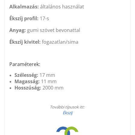
Alkalmazás:
általános használat
Ékszíj profil:
17-s
Anyag:
gumi szövet bevonattal
Ékszíj kivitel:
fogazatlan/sima
Paraméterek:
Szélesség:
17 mm
Magasság:
11 mm
Hosszúság:
2000 mm
További típusok itt:
Ékszíj