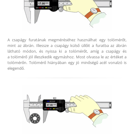
A csapágy furatának megméréséhez használhat egy tolómérőt,
mint az ábrán. Illessze a csapágy külső üllőit a furatba az ábrán
látható módon, és nyissa ki a tolómérőt, amíg a csapágy és
a tolómérő jól illeszkedik egymáshoz. Most olvassa le az értéket a
tolómérőn. Tolómérő hiányában egy jó minőségű acél vonalzó is
elegendő.