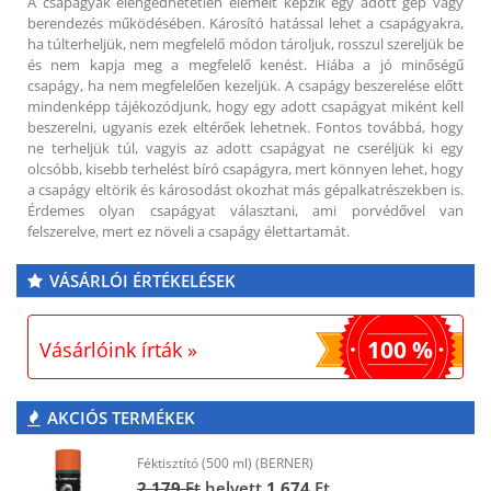
A csapágyak elengedhetetlen elemeit képzik egy adott gép vagy
berendezés működésében. Károsító hatással lehet a csapágyakra,
ha túlterheljük, nem megfelelő módon tároljuk, rosszul szereljük be
és nem kapja meg a megfelelő kenést. Hiába a jó minőségű
csapágy, ha nem megfelelően kezeljük. A csapágy beszerelése előtt
mindenképp tájékozódjunk, hogy egy adott csapágyat miként kell
beszerelni, ugyanis ezek eltérőek lehetnek. Fontos továbbá, hogy
ne terheljük túl, vagyis az adott csapágyat ne cseréljük ki egy
olcsóbb, kisebb terhelést bíró csapágyra, mert könnyen lehet, hogy
a csapágy eltörik és károsodást okozhat más gépalkatrészekben is.
Érdemes olyan csapágyat választani, ami porvédővel van
felszerelve, mert ez növeli a csapágy élettartamát.
VÁSÁRLÓI ÉRTÉKELÉSEK
100 %
Vásárlóink írták »
AKCIÓS TERMÉKEK
Féktisztító (500 ml) (BERNER)
2 179
Ft
helyett
1 674
Ft