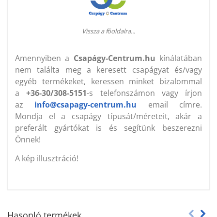
Vissza a főoldalra...
Amennyiben a
Csapágy-Centrum.hu
kínálatában
nem találta meg a keresett csapágyat és/vagy
egyéb termékeket, keressen minket bizalommal
a
+36-30/308-5151
-s telefonszámon vagy írjon
az
info@csapagy-centrum.hu
email címre.
Mondja el a csapágy típusát/méreteit, akár a
preferált gyártókat is és segítünk beszerezni
Önnek!
A kép illusztráció!
Hasonló termékek