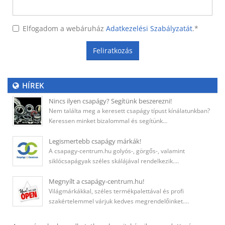
Elfogadom a webáruház
Adatkezelési Szabályzatát
.
*
Feliratkozás
HÍREK
Nincs ilyen csapágy? Segítünk beszerezni!
Nem találta meg a keresett csapágy típust kínálatunkban?
Keressen minket bizalommal és segítünk…
Legismertebb csapágy márkák!
A csapagy-centrum.hu golyós-, görgős-, valamint
siklócsapágyak széles skálájával rendelkezik.…
Megnyílt a csapágy-centrum.hu!
Világmárkákkal, széles termékpalettával és profi
szakértelemmel várjuk kedves megrendelőinket.…