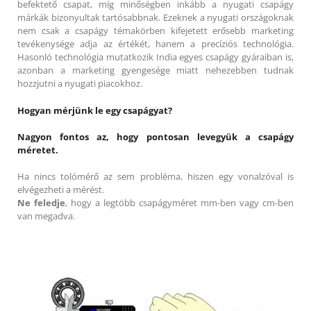
befektető csapat, míg minőségben inkább a nyugati csapágy
márkák bizonyultak tartósabbnak. Ezeknek a nyugati országoknak
nem csak a csapágy témakörben kifejetett erősebb marketing
tevékenysége adja az értékét, hanem a precíziós technológia.
Hasonló technológia mutatkozik India egyes csapágy gyáraiban is,
azonban a marketing gyengesége miatt nehezebben tudnak
hozzjutni a nyugati piacokhoz.
Hogyan mérjünk le egy csapágyat?
Nagyon fontos az, hogy pontosan levegyük a csapágy
méretet.
Ha nincs tolómérő az sem probléma, hiszen egy vonalzóval is
elvégezheti a mérést.
Ne feledje
, hogy a legtöbb csapágyméret mm-ben vagy cm-ben
van megadva.