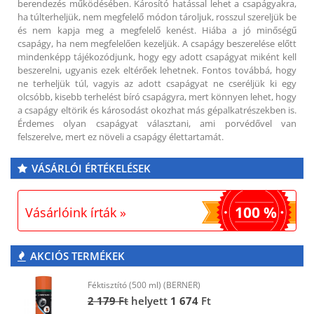
berendezés működésében. Károsító hatással lehet a csapágyakra,
ha túlterheljük, nem megfelelő módon tároljuk, rosszul szereljük be
és nem kapja meg a megfelelő kenést. Hiába a jó minőségű
csapágy, ha nem megfelelően kezeljük. A csapágy beszerelése előtt
mindenképp tájékozódjunk, hogy egy adott csapágyat miként kell
beszerelni, ugyanis ezek eltérőek lehetnek. Fontos továbbá, hogy
ne terheljük túl, vagyis az adott csapágyat ne cseréljük ki egy
olcsóbb, kisebb terhelést bíró csapágyra, mert könnyen lehet, hogy
a csapágy eltörik és károsodást okozhat más gépalkatrészekben is.
Érdemes olyan csapágyat választani, ami porvédővel van
felszerelve, mert ez növeli a csapágy élettartamát.
VÁSÁRLÓI ÉRTÉKELÉSEK
100 %
Vásárlóink írták »
AKCIÓS TERMÉKEK
Féktisztító (500 ml) (BERNER)
2 179
Ft
helyett
1 674
Ft