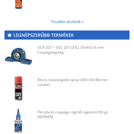
További akcióink »
LEGNÉPSZERŰBB TERMÉKEK
UCP 207 = SGC 207 (ZVL) 35x93x16 mm
Csapágyegység
Ékszíj csúszásgátló spray (400 ml) (Berner-
Loctite)
Persely és csapágy rögzítő ragasztó (60 g)
(BERNER)