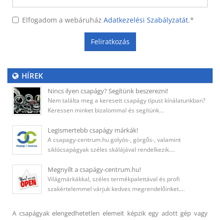
Elfogadom a webáruház
Adatkezelési Szabályzatát
.
*
Feliratkozás
HÍREK
Nincs ilyen csapágy? Segítünk beszerezni!
Nem találta meg a keresett csapágy típust kínálatunkban?
Keressen minket bizalommal és segítünk…
Legismertebb csapágy márkák!
A csapagy-centrum.hu golyós-, görgős-, valamint
siklócsapágyak széles skálájával rendelkezik.…
Megnyílt a csapágy-centrum.hu!
Világmárkákkal, széles termékpalettával és profi
szakértelemmel várjuk kedves megrendelőinket.…
A csapágyak elengedhetetlen elemeit képzik egy adott gép vagy