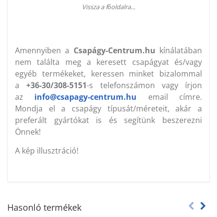
Vissza a főoldalra...
Amennyiben a
Csapágy-Centrum.hu
kínálatában
nem találta meg a keresett csapágyat és/vagy
egyéb termékeket, keressen minket bizalommal
a
+36-30/308-5151
-s telefonszámon vagy írjon
az
info@csapagy-centrum.hu
email címre.
Mondja el a csapágy típusát/méreteit, akár a
preferált gyártókat is és segítünk beszerezni
Önnek!
A kép illusztráció!
Hasonló termékek