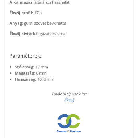
Alkalmazás:
általános használat
Ékszíj profil:
17-s
Anyag:
gumi szövet bevonattal
Ékszíj kivitel:
fogazatlan/sima
Paraméterek:
Szélesség:
17 mm
Magasság:
6 mm
Hosszúság:
1040 mm
További típusok itt:
Ékszíj