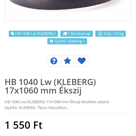
KAPCSOLAT
CIKKEK
HB 1040 Lw KLEBERG (
1 Munkanap
Súly: 0.5 kg
Gyártó:
Kleberg
»
HB 1040 Lw (KLEBERG)
17x1060 mm Ékszíj
HB 1040 Lw (KLEBERG) 17x1060 mm Ékszíj részletes adatai:
Gyártó: KLEBERG Típus: klasszikus…
1 550
Ft