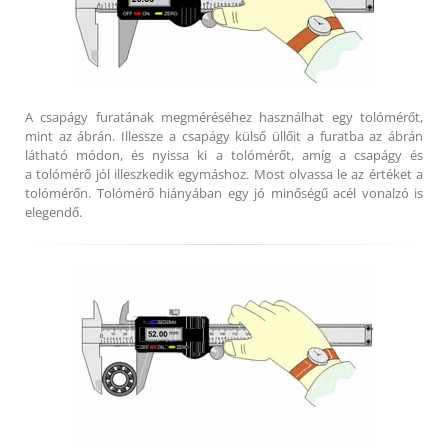
A csapágy furatának megméréséhez használhat egy tolómérőt,
mint az ábrán. Illessze a csapágy külső üllőit a furatba az ábrán
látható módon, és nyissa ki a tolómérőt, amíg a csapágy és
a tolómérő jól illeszkedik egymáshoz. Most olvassa le az értéket a
tolómérőn. Tolómérő hiányában egy jó minőségű acél vonalzó is
elegendő.