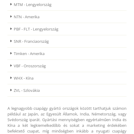
MTM - Lengyelország
NTN - Amerika
PBF - FLT - Lengyelország
SNR - Franciaország
Timken - Amerika
VBF - Oroszország
WHX - Kína
ZVL - Szlovákia
A legnagyobb csapágy gyártó országok között tarthatjuk számon
például az Japán, az Egyesült Államok, India, Németország, vagy
Svédország iparát. Gyártási mennyiségben egyértalműen India és
Kína a két legkiemelkedőbb és sokat a marketing érdekében
befektető csapat, míg minőségben inkább a nyugati csapágy