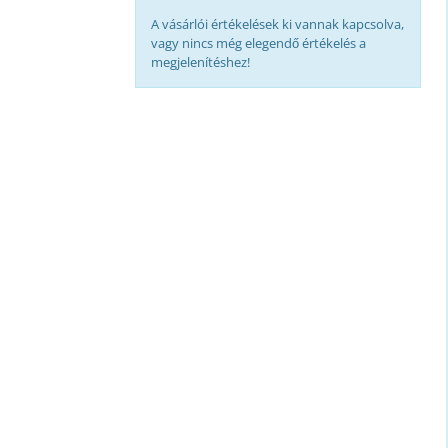
A vásárlói értékelések ki vannak kapcsolva,
vagy nincs még elegendő értékelés a
megjelenítéshez!
35x10
7
x127
)
ég
5