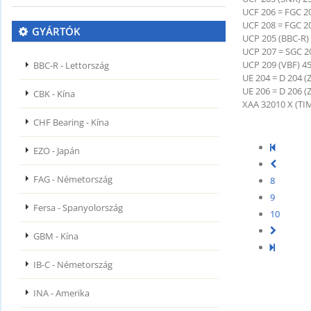
UCF 206 = FGC 2
UCF 208 = FGC 2
GYÁRTÓK
UCP 205 (BBC-R)
UCP 207 = SGC 2
UCP 209 (VBF) 4
BBC-R - Lettország
UE 204 = D 204 
UE 206 = D 206 (
CBK - Kína
XAA 32010 X (TI
CHF Bearing - Kína
EZO - Japán
FAG - Németország
8
9
Fersa - Spanyolország
10
GBM - Kína
IB-C - Németország
INA - Amerika