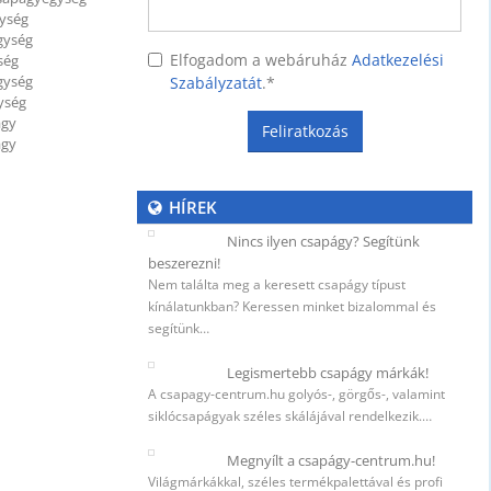
gység
gység
Elfogadom a webáruház
Adatkezelési
ség
gység
Szabályzatát
.
*
ység
ágy
Feliratkozás
ágy
HÍREK
Nincs ilyen csapágy? Segítünk
beszerezni!
Nem találta meg a keresett csapágy típust
kínálatunkban? Keressen minket bizalommal és
segítünk…
Legismertebb csapágy márkák!
A csapagy-centrum.hu golyós-, görgős-, valamint
siklócsapágyak széles skálájával rendelkezik.…
Megnyílt a csapágy-centrum.hu!
Világmárkákkal, széles termékpalettával és profi