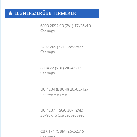
LEGNÉPSZERŰBB TERMÉKEK
6003 2RSR C3 (ZVL) 17x35x10
Csapágy
3207 2RS (ZVL) 35x72x27
Csapágy
6004 ZZ (VBF) 20x42x12
Csapágy
UCP 204 (BBC-R) 20x65x127
Csapágyegység
UCP 207 = SGC 207 (ZVL)
35x93x16 Csapágyegység
CBK 171 (GBM) 26x52x15
Csapágy