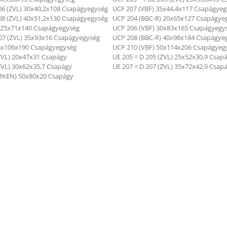
06 (ZVL) 30x40,2x108 Csapágyegység
UCF 207 (VBF) 35x44,4x117 Csapágye
08 (ZVL) 40x51,2x130 Csapágyegység
UCP 204 (BBC-R) 20x65x127 Csapágye
 25x71x140 Csapágyegység
UCP 206 (VBF) 30x83x165 Csapágyegy
07 (ZVL) 35x93x16 Csapágyegység
UCP 208 (BBC-R) 40x98x184 Csapágye
5x106x190 Csapágyegység
UCP 210 (VBF) 50x114x206 Csapágyeg
(ZVL) 20x47x31 Csapágy
UE 205 = D 205 (ZVL) 25x52x30,9 Csap
ZVL) 30x62x35,7 Csapágy
UE 207 = D 207 (ZVL) 35x72x42,9 Csap
MKEN) 50x80x20 Csapágy