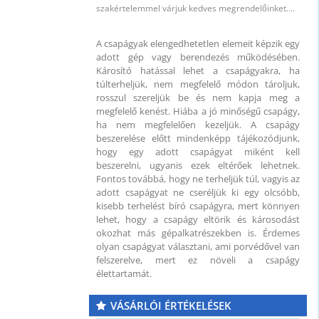
szakértelemmel várjuk kedves megrendelőinket.…
A csapágyak elengedhetetlen elemeit képzik egy
adott gép vagy berendezés működésében.
Károsító hatással lehet a csapágyakra, ha
túlterheljük, nem megfelelő módon tároljuk,
rosszul szereljük be és nem kapja meg a
megfelelő kenést. Hiába a jó minőségű csapágy,
ha nem megfelelően kezeljük. A csapágy
beszerelése előtt mindenképp tájékozódjunk,
hogy egy adott csapágyat miként kell
beszerelni, ugyanis ezek eltérőek lehetnek.
Fontos továbbá, hogy ne terheljük túl, vagyis az
adott csapágyat ne cseréljük ki egy olcsóbb,
kisebb terhelést bíró csapágyra, mert könnyen
lehet, hogy a csapágy eltörik és károsodást
okozhat más gépalkatrészekben is. Érdemes
olyan csapágyat választani, ami porvédővel van
felszerelve, mert ez növeli a csapágy
élettartamát.
VÁSÁRLÓI ÉRTÉKELÉSEK