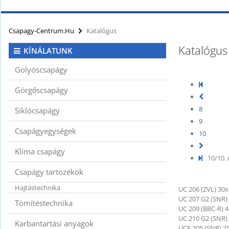
Csapagy-Centrum.hu
Katalógus
Katalógus
KÍNÁLATUNK
Golyóscsapágy
Görgőscsapágy
8
Siklócsapágy
9
Csapágyegységek
10
Klíma csapágy
10/10. 
Csapágy tartozékok
Hajtástechnika
UC 206 (ZVL) 30
UC 207 G2 (SNR)
Tömítéstechnika
UC 209 (BBC-R) 
UC 210 G2 (SNR)
Karbantartási anyagok
UCF 205 (SNR) 2