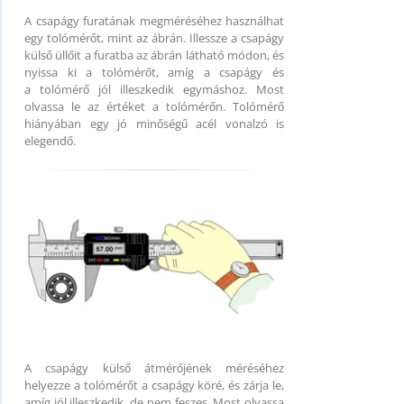
A csapágy furatának megméréséhez használhat
egy tolómérőt, mint az ábrán. Illessze a csapágy
külső üllőit a furatba az ábrán látható módon, és
nyissa ki a tolómérőt, amíg a csapágy és
a tolómérő jól illeszkedik egymáshoz. Most
olvassa le az értéket a tolómérőn. Tolómérő
hiányában egy jó minőségű acél vonalzó is
elegendő.
A csapágy külső átmérőjének méréséhez
helyezze a tolómérőt a csapágy köré, és zárja le,
amíg jól illeszkedik, de nem feszes. Most olvassa