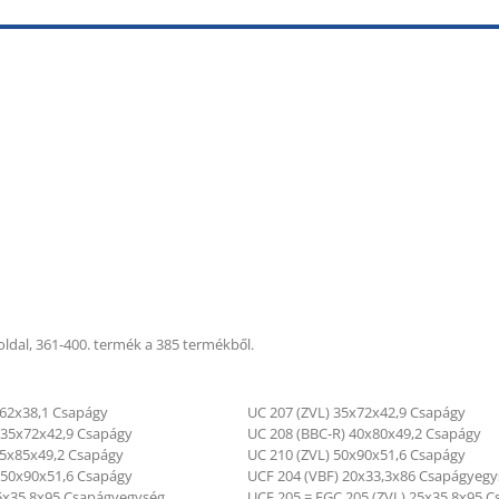
oldal, 361-400. termék a 385 termékből.
x62x38,1 Csapágy
UC 207 (ZVL) 35x72x42,9 Csapágy
 35x72x42,9 Csapágy
UC 208 (BBC-R) 40x80x49,2 Csapágy
45x85x49,2 Csapágy
UC 210 (ZVL) 50x90x51,6 Csapágy
 50x90x51,6 Csapágy
UCF 204 (VBF) 20x33,3x86 Csapágyegy
5x35,8x95 Csapágyegység
UCF 205 = FGC 205 (ZVL) 25x35,8x95 