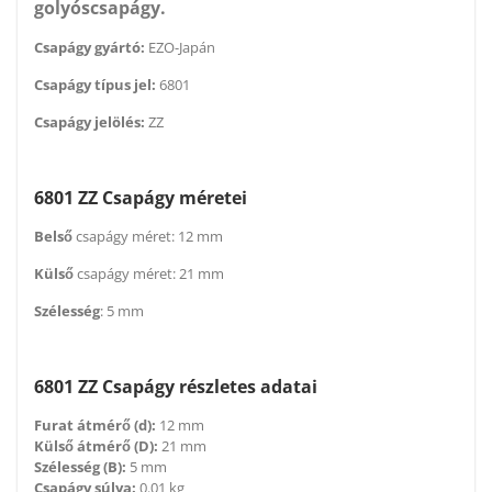
golyóscsapágy.
Csapágy gyártó:
EZO-Japán
Csapágy típus jel:
6801
Csapágy jelölés:
ZZ
6801 ZZ Csapágy méretei
Belső
csapágy méret: 12 mm
Külső
csapágy méret: 21 mm
Szélesség
: 5 mm
6801 ZZ Csapágy részletes adatai
Furat átmérő (d):
12 mm
Külső átmérő (D):
21 mm
Szélesség (B):
5 mm
Csapágy súlya:
0.01 kg