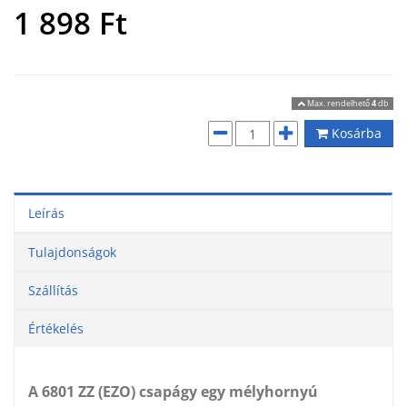
1 898
Ft
Max. rendelhető
4
db
Kosárba
Leírás
Tulajdonságok
Szállítás
Értékelés
A 6801 ZZ (EZO) csapágy egy mélyhornyú