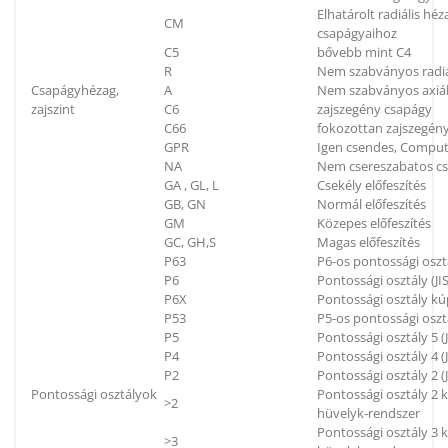
Elhatárolt radiális h
CM
csapágyaihoz
C5
bővebb mint C4
R
Nem szabványos radiá
Csapágyhézag,
A
Nem szabványos axiál
zajszint
C6
zajszegény csapágy
C66
fokozottan zajszegén
GPR
Igen csendes, Compu
NA
Nem csereszabatos c
GA , GL, L
Csekély előfeszítés
GB, GN
Normál előfeszítés
GM
Közepes előfeszítés
GC, GH,S
Magas előfeszítés
P63
P6-os pontossági oszt
P6
Pontossági osztály (JIS
P6X
Pontossági osztály kú
P53
P5-os pontossági oszt
P5
Pontossági osztály 5 (J
P4
Pontossági osztály 4 (J
P2
Pontossági osztály 2 (J
Pontossági osztályok
Pontossági osztály 2
>2
hüvelyk-rendszer
Pontossági osztály 3
>3