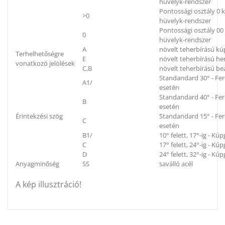
hüvelyk-rendszer
Pontossági osztály 0
>0
hüvelyk-rendszer
Pontossági osztály 0
0
hüvelyk-rendszer
A
növelt teherbírású k
Terhelhetőségre
E
növelt teherbírású h
vonatkozó jelölések
C,B
növelt teherbírású be
Standandard 30° - Fe
A1/
esetén
Standandard 40° - Fe
B
esetén
Érintekzési szög
Standandard 15° - Fe
C
esetén
B1/
10° felett, 17°-ig - K
C
17° felett, 24°-ig - K
D
24° felett, 32°-ig - K
Anyagminőség
SS
saválló acél
A kép illusztráció!