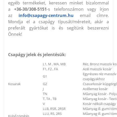
egyéb termékeket, keressen minket bizalommal
a
+36-30/308-5151
-s telefonszámon vagy írjon
az
info@csapagy-centrum.hu
email címre.
Mondja el a csapágy típusát/méreteit, akár a
preferált gyártókat is és segítünk beszerezni
Önnek!
Csapágy jelek és jelentésük:
L1, M , MA, MB
Réz, Bronz masszív ko
F1, F2 , FA
Acél masszív kosár
Egyrészes réz masszí
G1
csapágyakhoz
Kosarak
G2
Csavarkosár kúpgörg
J
Acéllemez kosár
TN
Műanyag kosár - Poly
T, TA , TB
Műanyag kosár - Textil
V
Kosár nélküli csapágy
LLB, RSR, 2RSR
Műanyag ill. gumi töm
LLU, RS, 2RS
Műanyag ill. gumi tömí
Külső tömítés