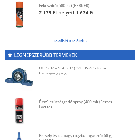
Féktisztító (500 ml) (BERNER)
2 179
Ft
helyett
1 674
Ft
További akcióink »
LEGNÉPSZERŰBB TERMÉKEK
UCP 207 = SGC 207 (ZVL) 35x93x16 mm
Csapágyegység
Ékszíj csúszásgátló spray (400 ml) (Berner-
Loctite)
Persely és csapágy rögzítő ragasztó (60 g)