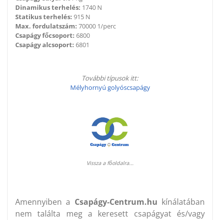
Dinamikus terhelés:
1740 N
Statikus terhelés:
915 N
Max. fordulatszám:
70000 1/perc
Csapágy főcsoport:
6800
Csapágy alcsoport:
6801
További típusok itt:
Mélyhornyú golyóscsapágy
Vissza a főoldalra...
Amennyiben a
Csapágy-Centrum.hu
kínálatában
nem találta meg a keresett csapágyat és/vagy