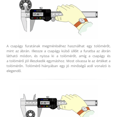
A csapágy furatának megméréséhez használhat egy tolómérőt,
mint az ábrán. Illessze a csapágy külső üllőit a furatba az ábrán
látható módon, és nyissa ki a tolómérőt, amíg a csapágy és
a tolómérő jól illeszkedik egymáshoz. Most olvassa le az értéket a
tolómérőn. Tolómérő hiányában egy jó minőségű acél vonalzó is
elegendő.