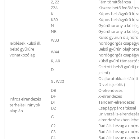
Z, ZZ
Fém tömítőtárcsa
ZZA
Kiszerelhető fedőtárc
K
Kúpos belsőgyűrű fura
K30
Kúpos belsőgyűrű fura
N
Gyűrűhorony a külső g
NR
Gyűrűhorony a külső g
Külső gyűrűn olajhoron
W33
Jelölések külső ill.
hordógörgős csapágya
belső gyűrűre
Belső gyűrűn olajhoron
W44
vonatkozólag
hordógörgős csapágya
R, AR
külső gyűrű támaszt
Osztott belső gyűrű (
D
jelent)
Olajfuratokkal elláto
S , W20
D-vel is jelölik )
DB
O-elrendezés
DF
X-elrendezés
Páros elrendezés
DT
Tandem-elrendezés
terhelési irányok
D2
Csapágypárosítással
alapján
Univerzális-elrendezés
G
elrendezésekben lehe
C2
Radiális hézag a norm
C3
Radiális hézag a nor
C4
Radiális hézag nagyo