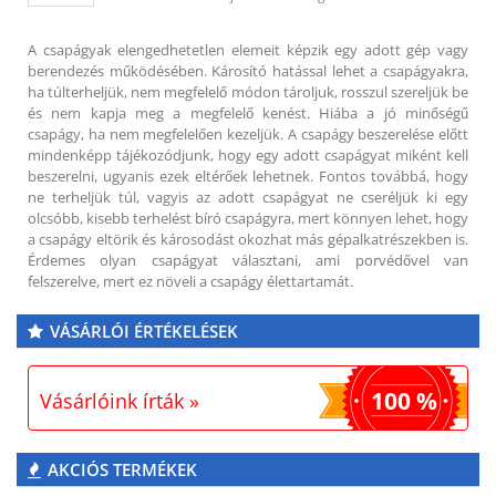
A csapágyak elengedhetetlen elemeit képzik egy adott gép vagy
berendezés működésében. Károsító hatással lehet a csapágyakra,
ha túlterheljük, nem megfelelő módon tároljuk, rosszul szereljük be
és nem kapja meg a megfelelő kenést. Hiába a jó minőségű
csapágy, ha nem megfelelően kezeljük. A csapágy beszerelése előtt
mindenképp tájékozódjunk, hogy egy adott csapágyat miként kell
beszerelni, ugyanis ezek eltérőek lehetnek. Fontos továbbá, hogy
ne terheljük túl, vagyis az adott csapágyat ne cseréljük ki egy
olcsóbb, kisebb terhelést bíró csapágyra, mert könnyen lehet, hogy
a csapágy eltörik és károsodást okozhat más gépalkatrészekben is.
Érdemes olyan csapágyat választani, ami porvédővel van
felszerelve, mert ez növeli a csapágy élettartamát.
VÁSÁRLÓI ÉRTÉKELÉSEK
100 %
Vásárlóink írták »
AKCIÓS TERMÉKEK