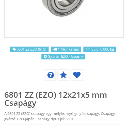
KAPCSOLAT
CIKKEK
6801 ZZ EZO (9/G)
1 Munkanap
Súly: 0.006 kg
Gyártó:
EZO - Japán
»
6801 ZZ (EZO) 12x21x5 mm
Csapágy
A 6801 ZZ (EZO) csapágy egy mélyhornyú golyóscsapágy. Csapágy
gyártó: EZO-Japán Csapágy típus jel: 6801…