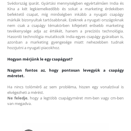
Svédország iparát. Gyártási mennyiségben egyértalműen India és
Kína a két legkiemelkedőbb és sokat a marketing érdekében
befektető csapat, míg minőségben inkább a nyugati csapágy
márkák bizonyultak tartósabbnak. Ezeknek a nyugati országoknak
nem csak a csapágy témakörben kifejetett erősebb marketing
tevékenysége adja az értékét, hanem a precíziós technológia.
Hasonló technológia mutatkozik India egyes csapágy gyáraiban is,
azonban a marketing gyengesége miatt nehezebben tudnak
hozzjutni a nyugati piacokhoz.
Hogyan mérjünk le egy csapágyat?
Nagyon fontos az, hogy pontosan levegyük a csapágy
méretet.
Ha nincs tolómérő az sem probléma, hiszen egy vonalzóval is
elvégezheti a mérést.
Ne feledje
, hogy a legtöbb csapágyméret mm-ben vagy cm-ben
van megadva.