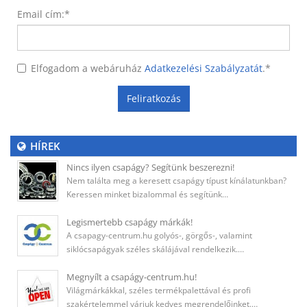
Email cím:
*
Elfogadom a webáruház
Adatkezelési Szabályzatát
.
*
Feliratkozás
HÍREK
Nincs ilyen csapágy? Segítünk beszerezni!
Nem találta meg a keresett csapágy típust kínálatunkban?
Keressen minket bizalommal és segítünk…
Legismertebb csapágy márkák!
A csapagy-centrum.hu golyós-, görgős-, valamint
siklócsapágyak széles skálájával rendelkezik.…
Megnyílt a csapágy-centrum.hu!
Világmárkákkal, széles termékpalettával és profi
szakértelemmel várjuk kedves megrendelőinket.…