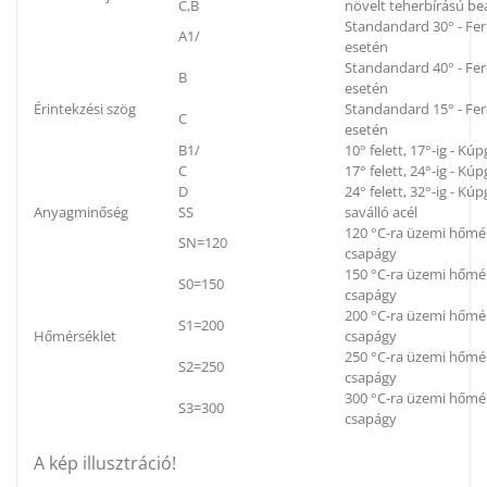
C,B
növelt teherbírású be
Standandard 30° - Fe
A1/
esetén
Standandard 40° - Fe
B
esetén
Érintekzési szög
Standandard 15° - Fe
C
esetén
B1/
10° felett, 17°-ig - K
C
17° felett, 24°-ig - K
D
24° felett, 32°-ig - K
Anyagminőség
SS
saválló acél
120 °C-ra üzemi hőmér
SN=120
csapágy
150 °C-ra üzemi hőmér
S0=150
csapágy
200 °C-ra üzemi hőmér
S1=200
Hőmérséklet
csapágy
250 °C-ra üzemi hőmér
S2=250
csapágy
300 °C-ra üzemi hőmér
S3=300
csapágy
A kép illusztráció!