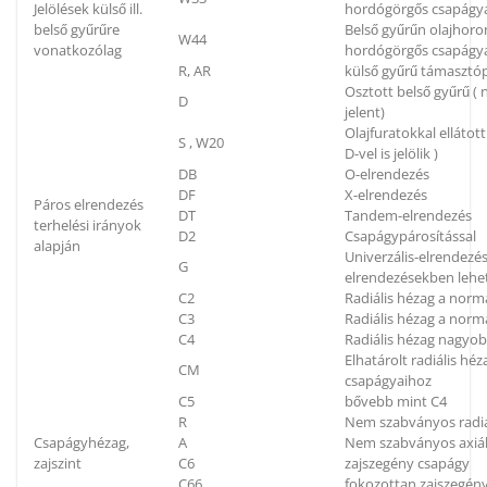
Jelölések külső ill.
hordógörgős csapágya
belső gyűrűre
Belső gyűrűn olajhoron
W44
vonatkozólag
hordógörgős csapágya
R, AR
külső gyűrű támaszt
Osztott belső gyűrű (
D
jelent)
Olajfuratokkal elláto
S , W20
D-vel is jelölik )
DB
O-elrendezés
DF
X-elrendezés
Páros elrendezés
DT
Tandem-elrendezés
terhelési irányok
D2
Csapágypárosítással
alapján
Univerzális-elrendezés
G
elrendezésekben lehe
C2
Radiális hézag a norm
C3
Radiális hézag a nor
C4
Radiális hézag nagyo
Elhatárolt radiális h
CM
csapágyaihoz
C5
bővebb mint C4
R
Nem szabványos radiá
Csapágyhézag,
A
Nem szabványos axiál
zajszint
C6
zajszegény csapágy
C66
fokozottan zajszegén