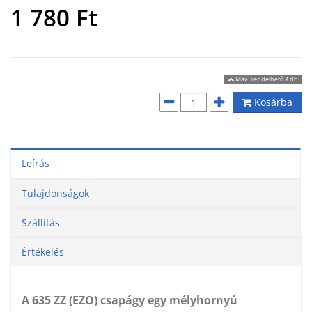
1 780
Ft
Max. rendelhető
2
db
Kosárba
Leírás
Tulajdonságok
Szállítás
Értékelés
A 635 ZZ (EZO) csapágy egy mélyhornyú