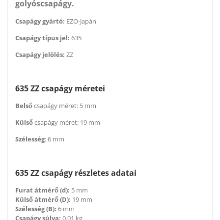
golyóscsapágy.
Csapágy gyártó:
EZO-Japán
Csapágy típus jel:
635
Csapágy jelölés:
ZZ
635 ZZ csapágy méretei
Belső
csapágy méret: 5 mm
Külső
csapágy méret: 19 mm
Szélesség
: 6 mm
635 ZZ csapágy részletes adatai
Furat átmérő (d):
5 mm
Külső átmérő (D):
19 mm
Szélesség (B):
6 mm
Csapágy súlya:
0.01 kg