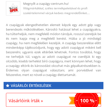
Megnyílt a csapágy-centrum.hu!
Világmárkákkal, széles termékpalettával és profi
szakértelemmel várjuk kedves megrendelőinket.…
A csapágyak elengedhetetlen elemeit képzik egy adott gép vagy
berendezés működésében. Károsító hatással lehet a csapágyakra,
ha túlterheljük, nem megfelelő módon tároljuk, rosszul szereljük be
és nem kapja meg a megfelelő kenést. Hiába a jó minőségű
csapágy, ha nem megfelelően kezeljük. A csapágy beszerelése előtt
mindenképp tájékozódjunk, hogy egy adott csapágyat miként kell
beszerelni, ugyanis ezek eltérőek lehetnek. Fontos továbbá, hogy
ne terheljük túl, vagyis az adott csapágyat ne cseréljük ki egy
olcsóbb, kisebb terhelést bíró csapágyra, mert könnyen lehet, hogy
a csapágy eltörik és károsodást okozhat más gépalkatrészekben is.
Érdemes olyan csapágyat választani, ami porvédővel van
felszerelve, mert ez növeli a csapágy élettartamát.
VÁSÁRLÓI ÉRTÉKELÉSEK
100 %
Vásárlóink írták »