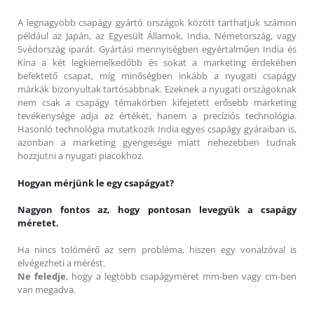
A legnagyobb csapágy gyártó országok között tarthatjuk számon
például az Japán, az Egyesült Államok, India, Németország, vagy
Svédország iparát. Gyártási mennyiségben egyértalműen India és
Kína a két legkiemelkedőbb és sokat a marketing érdekében
befektető csapat, míg minőségben inkább a nyugati csapágy
márkák bizonyultak tartósabbnak. Ezeknek a nyugati országoknak
nem csak a csapágy témakörben kifejetett erősebb marketing
tevékenysége adja az értékét, hanem a precíziós technológia.
Hasonló technológia mutatkozik India egyes csapágy gyáraiban is,
azonban a marketing gyengesége miatt nehezebben tudnak
hozzjutni a nyugati piacokhoz.
Hogyan mérjünk le egy csapágyat?
Nagyon fontos az, hogy pontosan levegyük a csapágy
méretet.
Ha nincs tolómérő az sem probléma, hiszen egy vonalzóval is
elvégezheti a mérést.
Ne feledje
, hogy a legtöbb csapágyméret mm-ben vagy cm-ben
van megadva.