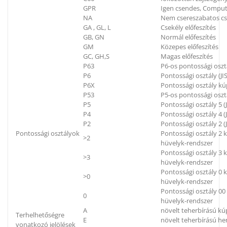
GPR
Igen csendes, Compu
NA
Nem csereszabatos c
GA , GL, L
Csekély előfeszítés
GB, GN
Normál előfeszítés
GM
Közepes előfeszítés
GC, GH,S
Magas előfeszítés
P63
P6-os pontossági oszt
P6
Pontossági osztály (JIS
P6X
Pontossági osztály kú
P53
P5-os pontossági oszt
P5
Pontossági osztály 5 (J
P4
Pontossági osztály 4 (J
P2
Pontossági osztály 2 (J
Pontossági osztályok
Pontossági osztály 2
>2
hüvelyk-rendszer
Pontossági osztály 3
>3
hüvelyk-rendszer
Pontossági osztály 0
>0
hüvelyk-rendszer
Pontossági osztály 0
0
hüvelyk-rendszer
A
növelt teherbírású k
Terhelhetőségre
E
növelt teherbírású h
vonatkozó jelölések