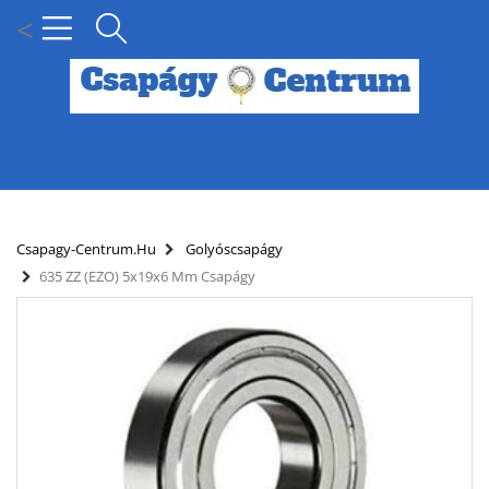
<
MENÜ
KÍNÁLATUNK
Csapagy-Centrum.hu
Golyóscsapágy
635 ZZ (EZO) 5x19x6 Mm Csapágy
HÍREK
HOGYAN KERESSEN CSAPÁGY MÉRET SZERINT?
SZÁLLÍTÁSI INFORMÁCIÓK
PARTNERI KEDVEZMÉNYEK