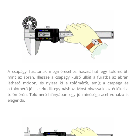
A csapágy furatának megméréséhez használhat egy tolómérőt,
mint az ábrán. Illessze a csapágy külső üllőit a furatba az ábrán
látható módon, és nyissa ki a tolómérőt, amíg a csapágy és
a tolómérő jól illeszkedik egymáshoz. Most olvassa le az értéket a
tolómérőn. Tolómérő hiányában egy jó minőségű acél vonalzó is
elegendő.