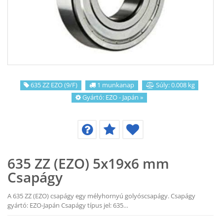
KAPCSOLAT
CIKKEK
635 ZZ EZO (9/F)
1 munkanap
Súly: 0.008 kg
Gyártó:
EZO - Japán
»
635 ZZ (EZO) 5x19x6 mm
Csapágy
A 635 ZZ (EZO) csapágy egy mélyhornyú golyóscsapágy. Csapágy
gyártó: EZO-Japán Csapágy típus jel: 635…