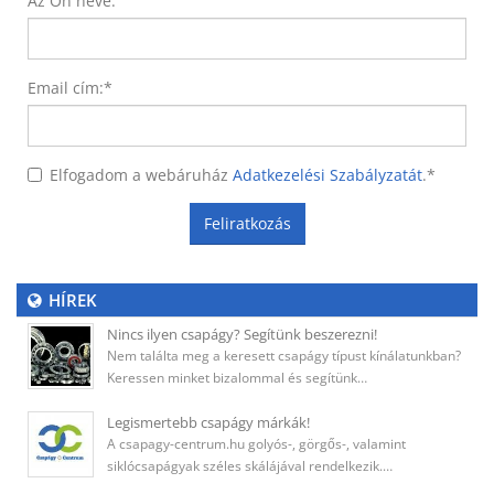
Az Ön neve:
Email cím:
*
Elfogadom a webáruház
Adatkezelési Szabályzatát
.
*
Feliratkozás
HÍREK
Nincs ilyen csapágy? Segítünk beszerezni!
Nem találta meg a keresett csapágy típust kínálatunkban?
Keressen minket bizalommal és segítünk…
Legismertebb csapágy márkák!
A csapagy-centrum.hu golyós-, görgős-, valamint
siklócsapágyak széles skálájával rendelkezik.…