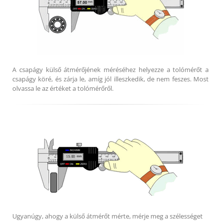
A csapágy külső átmérőjének méréséhez helyezze a tolómérőt a
csapágy köré, és zárja le, amíg jól illeszkedik, de nem feszes. Most
olvassa le az értéket a tolómérőről.
Ugyanúgy, ahogy a külső átmérőt mérte, mérje meg a szélességet