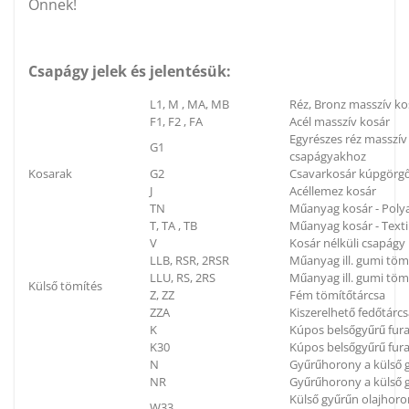
Önnek!
Csapágy jelek és jelentésük:
L1, M , MA, MB
Réz, Bronz masszív ko
F1, F2 , FA
Acél masszív kosár
Egyrészes réz masszí
G1
csapágyakhoz
Kosarak
G2
Csavarkosár kúpgörg
J
Acéllemez kosár
TN
Műanyag kosár - Poly
T, TA , TB
Műanyag kosár - Textil
V
Kosár nélküli csapágy
LLB, RSR, 2RSR
Műanyag ill. gumi töm
LLU, RS, 2RS
Műanyag ill. gumi tömí
Külső tömítés
Z, ZZ
Fém tömítőtárcsa
ZZA
Kiszerelhető fedőtárc
K
Kúpos belsőgyűrű fura
K30
Kúpos belsőgyűrű fura
N
Gyűrűhorony a külső g
NR
Gyűrűhorony a külső g
Külső gyűrűn olajhoron
W33