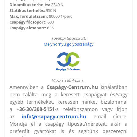
Dinamikus terhelés:
2340 N
Statikus terhelés:
950 N
Max. fordulatszám:
80000 1/perc
Csapágy főcsoport:
600
Csapágy alcsoport:
635
További típusok itt:
Mélyhornyú golyóscsapágy
Vissza a főoldalra...
Amennyiben a
Csapágy-Centrum.hu
kínálatában
nem találta meg a keresett csapágyat és/vagy
egyéb termékeket, keressen minket bizalommal
a
+36-30/308-5151
-s telefonszámon vagy írjon
az
info@csapagy-centrum.hu
email címre.
Mondja el a csapágy típusát/méreteit, akár a
preferált gyártókat is és segítünk beszerezni