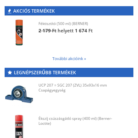
AKCIÓS TERMÉKEK
Féktisztító (500 ml) (BERNER)
2 179
Ft
helyett
1 674
Ft
További akcióink »
LEGNÉPSZERŰBB TERMÉKEK
UCP 207 = SGC 207 (ZVL) 35x93x16 mm
Csapágyegység
Ékszíj csúszásgátló spray (400 ml) (Berner-
Loctite)