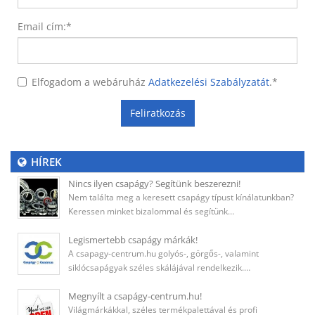
Email cím:
*
Elfogadom a webáruház
Adatkezelési Szabályzatát
.
*
Feliratkozás
HÍREK
Nincs ilyen csapágy? Segítünk beszerezni!
Nem találta meg a keresett csapágy típust kínálatunkban?
Keressen minket bizalommal és segítünk…
Legismertebb csapágy márkák!
A csapagy-centrum.hu golyós-, görgős-, valamint
siklócsapágyak széles skálájával rendelkezik.…
Megnyílt a csapágy-centrum.hu!
Világmárkákkal, széles termékpalettával és profi