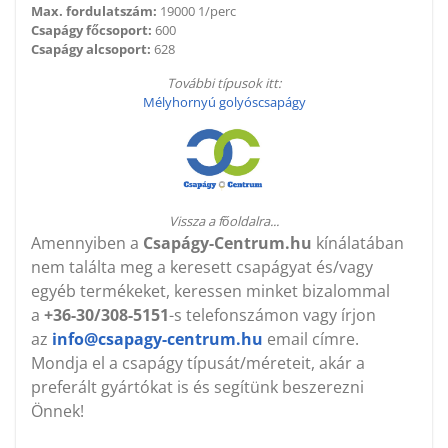
Max. fordulatszám:
19000 1/perc
Csapágy főcsoport:
600
Csapágy alcsoport:
628
További típusok itt:
Mélyhornyú golyóscsapágy
Vissza a főoldalra...
Amennyiben a
Csapágy-Centrum.hu
kínálatában
nem találta meg a keresett csapágyat és/vagy
egyéb termékeket, keressen minket bizalommal
a
+36-30/308-5151
-s telefonszámon vagy írjon
az
info@csapagy-centrum.hu
email címre.
Mondja el a csapágy típusát/méreteit, akár a
preferált gyártókat is és segítünk beszerezni
Önnek!