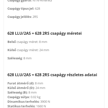
Csapágy gyártó:
NTN-Amerika
Csapágy típus jel:
628
Csapágy jelölés:
2RS
628 LLU/2AS = 628 2RS csapágy méretei
Belső
csapágy méret: 8 mm
Külső
csapágy méret: 24 mm
Szélesség
: 8 mm
628 LLU/2AS = 628 2RS csapágy részletes adatai
Furat átmérő (d):
8 mm
Külső átmérő (D):
24 mm
Szélesség (B):
8 mm
Csapágy súlya:
0.02 kg
Dinamikus terhelés:
3900 N
Statikus terhelés:
1660 N