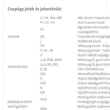
Csapágy jelek és jelentésük:
L1, M , MA, MB
Réz, Bronz masszív ko
F1, F2 , FA
Acél masszív kosár
Egyrészes réz masszí
G1
csapágyakhoz
Kosarak
G2
Csavarkosár kúpgörg
J
Acéllemez kosár
TN
Műanyag kosár - Poly
T, TA , TB
Műanyag kosár - Textil
V
Kosár nélküli csapágy
LLB, RSR, 2RSR
Műanyag ill. gumi töm
LLU, RS, 2RS
Műanyag ill. gumi tömí
Külső tömítés
Z, ZZ
Fém tömítőtárcsa
ZZA
Kiszerelhető fedőtárc
K
Kúpos belsőgyűrű fura
K30
Kúpos belsőgyűrű fura
N
Gyűrűhorony a külső g
NR
Gyűrűhorony a külső g
Külső gyűrűn olajhoron
W33
Jelölések külső ill.
hordógörgős csapágya
belső gyűrűre
Belső gyűrűn olajhoron
W44