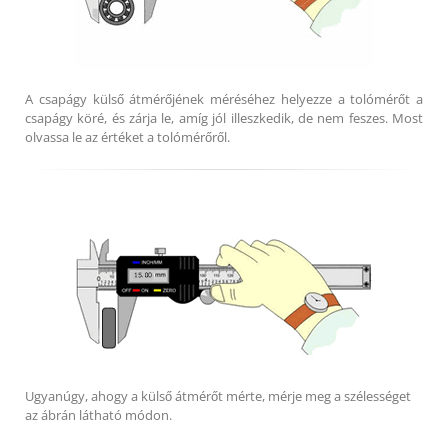
A csapágy külső átmérőjének méréséhez helyezze a tolómérőt a
csapágy köré, és zárja le, amíg jól illeszkedik, de nem feszes. Most
olvassa le az értéket a tolómérőről.
Ugyanúgy, ahogy a külső átmérőt mérte, mérje meg a szélességet
az ábrán látható módon.