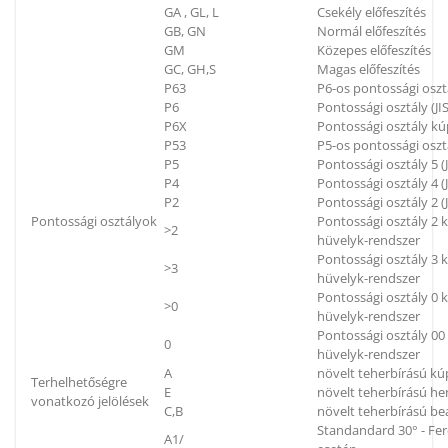
GA , GL, L
Csekély előfeszítés
GB, GN
Normál előfeszítés
GM
Közepes előfeszítés
GC, GH,S
Magas előfeszítés
P63
P6-os pontossági oszt
P6
Pontossági osztály (JIS
P6X
Pontossági osztály kú
P53
P5-os pontossági oszt
P5
Pontossági osztály 5 (J
P4
Pontossági osztály 4 (J
P2
Pontossági osztály 2 (J
Pontossági osztályok
Pontossági osztály 2
>2
hüvelyk-rendszer
Pontossági osztály 3
>3
hüvelyk-rendszer
Pontossági osztály 0
>0
hüvelyk-rendszer
Pontossági osztály 0
0
hüvelyk-rendszer
A
növelt teherbírású k
Terhelhetőségre
E
növelt teherbírású h
vonatkozó jelölések
C,B
növelt teherbírású be
Standandard 30° - Fe
A1/