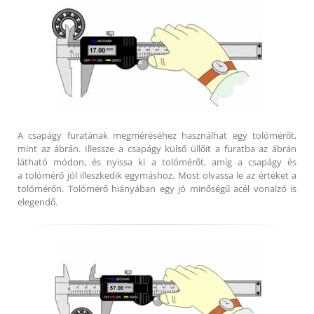
A csapágy furatának megméréséhez használhat egy tolómérőt,
mint az ábrán. Illessze a csapágy külső üllőit a furatba az ábrán
látható módon, és nyissa ki a tolómérőt, amíg a csapágy és
a tolómérő jól illeszkedik egymáshoz. Most olvassa le az értéket a
tolómérőn. Tolómérő hiányában egy jó minőségű acél vonalzó is
elegendő.