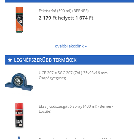
Féktisztító (500 ml) (BERNER)
2 179
Ft
helyett
1 674
Ft
További akcióink »
LEGNÉPSZERŰBB TERMÉKEK
UCP 207 = SGC 207 (ZVL) 35x93x16 mm
Csapágyegység
Ékszíj csúszásgátló spray (400 ml) (Berner-
Loctite)