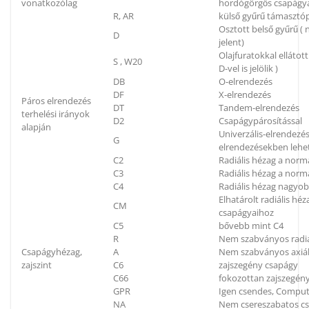
vonatkozólag
hordógörgős csapágya
R, AR
külső gyűrű támaszt
Osztott belső gyűrű (
D
jelent)
Olajfuratokkal elláto
S , W20
D-vel is jelölik )
DB
O-elrendezés
DF
X-elrendezés
Páros elrendezés
DT
Tandem-elrendezés
terhelési irányok
D2
Csapágypárosítással
alapján
Univerzális-elrendezés
G
elrendezésekben lehe
C2
Radiális hézag a norm
C3
Radiális hézag a nor
C4
Radiális hézag nagyo
Elhatárolt radiális h
CM
csapágyaihoz
C5
bővebb mint C4
R
Nem szabványos radiá
Csapágyhézag,
A
Nem szabványos axiál
zajszint
C6
zajszegény csapágy
C66
fokozottan zajszegén
GPR
Igen csendes, Compu
NA
Nem csereszabatos c