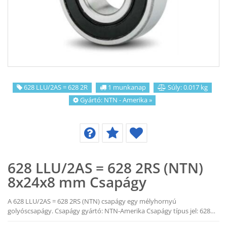
KAPCSOLAT
CIKKEK
628 LLU/2AS = 628 2R
1 munkanap
Súly: 0.017 kg
Gyártó:
NTN - Amerika
»
628 LLU/2AS = 628 2RS (NTN)
8x24x8 mm Csapágy
A 628 LLU/2AS = 628 2RS (NTN) csapágy egy mélyhornyú
golyóscsapágy. Csapágy gyártó: NTN-Amerika Csapágy típus jel: 628…