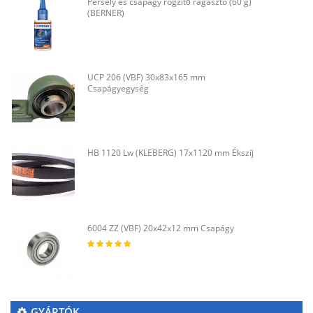
Persely és csapágy rögzítő ragasztó (60 g)
(BERNER)
UCP 206 (VBF) 30x83x165 mm
Csapágyegység
HB 1120 Lw (KLEBERG) 17x1120 mm Ékszíj
6004 ZZ (VBF) 20x42x12 mm Csapágy
GYÁRTÓK