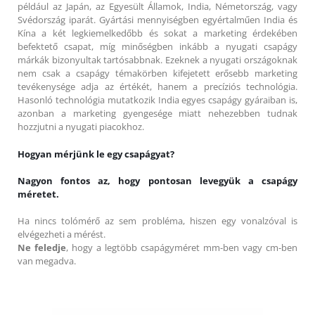
például az Japán, az Egyesült Államok, India, Németország, vagy
Svédország iparát. Gyártási mennyiségben egyértalműen India és
Kína a két legkiemelkedőbb és sokat a marketing érdekében
befektető csapat, míg minőségben inkább a nyugati csapágy
márkák bizonyultak tartósabbnak. Ezeknek a nyugati országoknak
nem csak a csapágy témakörben kifejetett erősebb marketing
tevékenysége adja az értékét, hanem a precíziós technológia.
Hasonló technológia mutatkozik India egyes csapágy gyáraiban is,
azonban a marketing gyengesége miatt nehezebben tudnak
hozzjutni a nyugati piacokhoz.
Hogyan mérjünk le egy csapágyat?
Nagyon fontos az, hogy pontosan levegyük a csapágy
méretet.
Ha nincs tolómérő az sem probléma, hiszen egy vonalzóval is
elvégezheti a mérést.
Ne feledje
, hogy a legtöbb csapágyméret mm-ben vagy cm-ben
van megadva.