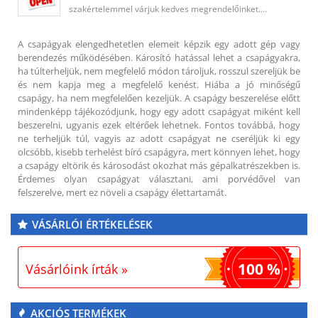
szakértelemmel várjuk kedves megrendelőinket.…
A csapágyak elengedhetetlen elemeit képzik egy adott gép vagy
berendezés működésében. Károsító hatással lehet a csapágyakra,
ha túlterheljük, nem megfelelő módon tároljuk, rosszul szereljük be
és nem kapja meg a megfelelő kenést. Hiába a jó minőségű
csapágy, ha nem megfelelően kezeljük. A csapágy beszerelése előtt
mindenképp tájékozódjunk, hogy egy adott csapágyat miként kell
beszerelni, ugyanis ezek eltérőek lehetnek. Fontos továbbá, hogy
ne terheljük túl, vagyis az adott csapágyat ne cseréljük ki egy
olcsóbb, kisebb terhelést bíró csapágyra, mert könnyen lehet, hogy
a csapágy eltörik és károsodást okozhat más gépalkatrészekben is.
Érdemes olyan csapágyat választani, ami porvédővel van
felszerelve, mert ez növeli a csapágy élettartamát.
VÁSÁRLÓI ÉRTÉKELÉSEK
100 %
Vásárlóink írták »
AKCIÓS TERMÉKEK