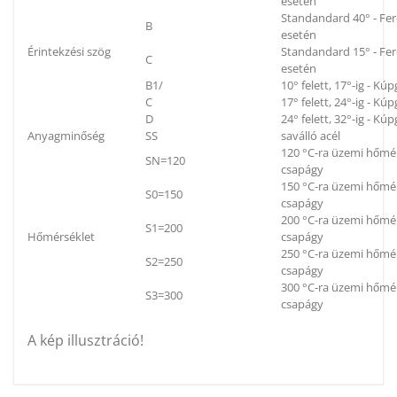
esetén
Standandard 40° - Fe
B
esetén
Érintekzési szög
Standandard 15° - Fe
C
esetén
B1/
10° felett, 17°-ig - K
C
17° felett, 24°-ig - K
D
24° felett, 32°-ig - K
Anyagminőség
SS
saválló acél
120 °C-ra üzemi hőmér
SN=120
csapágy
150 °C-ra üzemi hőmér
S0=150
csapágy
200 °C-ra üzemi hőmér
S1=200
Hőmérséklet
csapágy
250 °C-ra üzemi hőmér
S2=250
csapágy
300 °C-ra üzemi hőmér
S3=300
csapágy
A kép illusztráció!