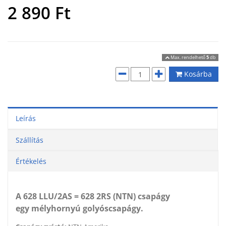
2 890
Ft
Max. rendelhető
5
db
Kosárba
Leírás
Szállítás
Értékelés
A 628 LLU/2AS = 628 2RS (NTN) csapágy
egy mélyhornyú golyóscsapágy.