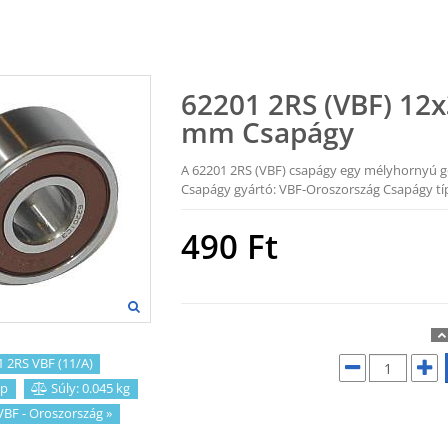
62201 2RS (VBF) 12
mm Csapágy
A 62201 2RS (VBF) csapágy egy mélyhornyú g
Csapágy gyártó: VBF-Oroszország Csapágy típ
490
Ft
 2RS VBF (11/A)
p
Súly: 0.045 kg
VBF - Oroszország
»