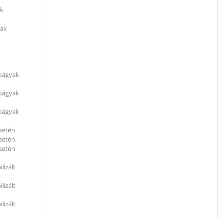
ak
yak
y
apágyak
apágyak
apágyak
esetén
esetén
esetén
lizált
lizált
lizált