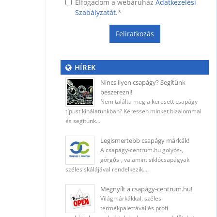
Elfogadom a webáruház
Adatkezelési
Szabályzatát
.
*
Feliratkozás
ység
HÍREK
Nincs ilyen csapágy? Segítünk
beszerezni!
 (400
Nem találta meg a keresett csapágy
típust kínálatunkban? Keressen minket bizalommal
és segítünk…
Legismertebb csapágy márkák!
A csapagy-centrum.hu golyós-,
ő
görgős-, valamint siklócsapágyak
széles skálájával rendelkezik.…
Megnyílt a csapágy-centrum.hu!
Világmárkákkal, széles
5 mm
termékpalettával és profi