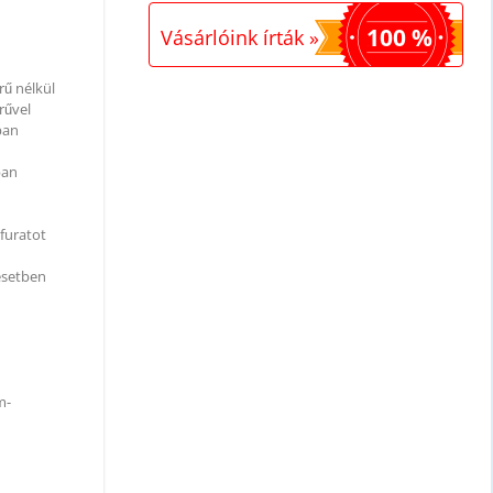
100 %
Vásárlóink írták »
rű nélkül
rűvel
ban
ban
jfuratot
 esetben
m-