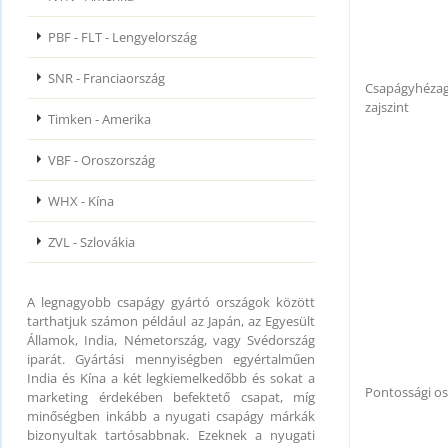
PBF - FLT - Lengyelország
SNR - Franciaország
Csapágyhézag
zajszint
Timken - Amerika
VBF - Oroszország
WHX - Kína
ZVL - Szlovákia
A legnagyobb csapágy gyártó országok között
tarthatjuk számon például az Japán, az Egyesült
Államok, India, Németország, vagy Svédország
iparát. Gyártási mennyiségben egyértalműen
India és Kína a két legkiemelkedőbb és sokat a
Pontossági os
marketing érdekében befektető csapat, míg
minőségben inkább a nyugati csapágy márkák
bizonyultak tartósabbnak. Ezeknek a nyugati