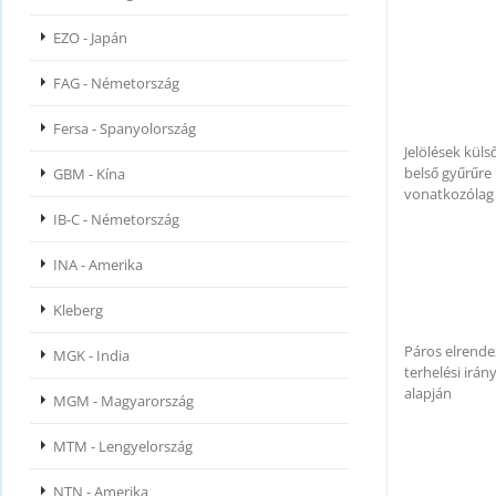
EZO - Japán
FAG - Németország
Fersa - Spanyolország
Jelölések külső 
belső gyűrűre
GBM - Kína
vonatkozólag
IB-C - Németország
INA - Amerika
Kleberg
Páros elrende
MGK - India
terhelési irán
alapján
MGM - Magyarország
MTM - Lengyelország
NTN - Amerika