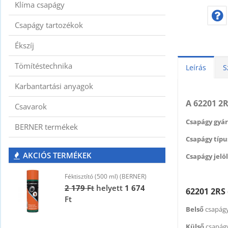
Klíma csapágy
Csapágy tartozékok
Ékszíj
Tömítéstechnika
Leírás
S
Karbantartási anyagok
A 62201 2
Csavarok
Csapágy gyár
BERNER termékek
Csapágy típus
AKCIÓS TERMÉKEK
Csapágy jelöl
Féktisztító (500 ml) (BERNER)
F
2 179
Ft
helyett
1 674
2
62201 2RS
Ft
F
Belső
csapágy
Külső
csapág