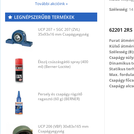
További akcióink »
Szélesség
: 1
LEGNÉPSZERŰBB TERMÉKEK
62201 2RS 
UCP 207 = SGC 207 (ZVL)
U
35x93x16 mm Csapágyegység
3
Furat átmérő
Külső átmérő
Szélesség (B)
Csapágy súly
Ékszíj csúszásgátló spray (400
É
Dinamikus t
ml) (Berner-Loctite)
m
Statikus ter
Max. fordul
Csapágy főcs
Csapágy alcs
Persely és csapágy rögzítő
P
ragasztó (60 g) (BERNER)
r
UCP 206 (VBF) 30x83x165 mm
U
Csapágyegység
C