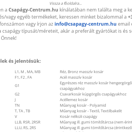
Vissza a főoldalra...
en a
Csapágy-Centrum.hu
kínálatában nem találta meg a k
és/vagy egyéb termékeket, keressen minket bizalommal a
+
efonszámon vagy írjon az
info@csapagy-centrum.hu
email 
B 1120 Lw (KLEBERG)
HB 1120 Lw (KLEBERG)
7x1120 mm Ékszíj
17x1120 mm Ékszíj
 csapágy típusát/méreteit, akár a preferált gyártókat is és 
 Önnek!
004 ZZ (VBF) 20x42x12 mm
6004 ZZ (VBF) 20x42x12
lek és jelentésük:
sapágy
Csapágy
L1, M , MA, MB
Réz, Bronz masszív kosár
F1, F2 , FA
Acél masszív kosár
Egyrészes réz masszív kosár hengergörgő
G1
csapágyakhoz
G2
Csavarkosár kúpgörgős csapágyakhoz
J
Acéllemez kosár
TN
Műanyag kosár - Polyamid
T, TA , TB
Műanyag kosár - Textil, Textilbakelit
V
Kosár nélküli csapágy
LLB, RSR, 2RSR
Műanyag ill. gumi tömítőtárcsa (nem érin
LLU, RS, 2RS
Műanyag ill. gumi tömítőtárcsa (érintkező