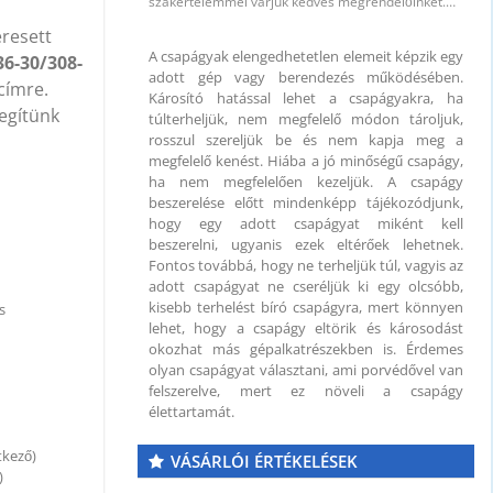
szakértelemmel várjuk kedves megrendelőinket.…
eresett
A csapágyak elengedhetetlen elemeit képzik egy
36-30/308-
adott gép vagy berendezés működésében.
címre.
Károsító hatással lehet a csapágyakra, ha
segítünk
túlterheljük, nem megfelelő módon tároljuk,
rosszul szereljük be és nem kapja meg a
megfelelő kenést. Hiába a jó minőségű csapágy,
ha nem megfelelően kezeljük. A csapágy
beszerelése előtt mindenképp tájékozódjunk,
 mm
hogy egy adott csapágyat miként kell
beszerelni, ugyanis ezek eltérőek lehetnek.
Fontos továbbá, hogy ne terheljük túl, vagyis az
adott csapágyat ne cseréljük ki egy olcsóbb,
kisebb terhelést bíró csapágyra, mert könnyen
s
lehet, hogy a csapágy eltörik és károsodást
okozhat más gépalkatrészekben is. Érdemes
olyan csapágyat választani, ami porvédővel van
felszerelve, mert ez növeli a csapágy
élettartamát.
tkező)
VÁSÁRLÓI ÉRTÉKELÉSEK
)