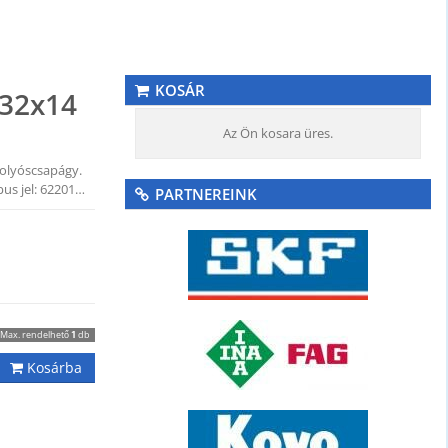
KOSÁR
x32x14
Az Ön kosara üres.
olyóscsapágy.
us jel: 62201…
PARTNEREINK
Max. rendelhető
1
db
Kosárba