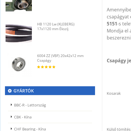
Amennyib
csapágyat 
5151
-s tel
HB 1120 Lw (KLEBERG)
H
17x1120 mm Ékszíj
1
Mondja el a
beszerezni
6004 ZZ (VBF) 20x42x12 mm
6
Csapágy je
Csapágy
C
GYÁRTÓK
Kosarak
BBC-R - Lettország
CBK - Kína
CHF Bearing - Kína
Külső tömítés