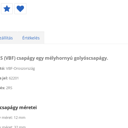
zállítás
Értékelés
RS (VBF) csapágy egy mélyhornyú golyóscsapágy.
tó:
VBF-Oroszország
 jel:
62201
és:
2RS
éktisztító (500 ml) (BERNER)
Féktisztító (500 ml) (BER
 179
Ft
helyett
1 674
2 179
Ft
helyett
1 6
 csapágy méretei
t
Ft
 méret: 12 mm
y méret: 32 mm