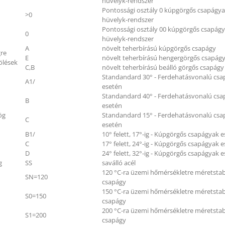
hüvelyk-rendszer
Pontossági osztály 0 kúpgörgős csapágy
>0
hüvelyk-rendszer
Pontossági osztály 00 kúpgörgős csapág
0
hüvelyk-rendszer
A
növelt teherbírású kúpgörgős csapágy
gre
E
növelt teherbírású hengergörgős csapág
ölések
C,B
növelt teherbírású beálló görgős csapágy
Standandard 30° - Ferdehatásvonalú cs
A1/
esetén
Standandard 40° - Ferdehatásvonalú cs
B
esetén
ög
Standandard 15° - Ferdehatásvonalú cs
C
esetén
B1/
10° felett, 17°-ig - Kúpgörgős csapágyak 
C
17° felett, 24°-ig - Kúpgörgős csapágyak 
D
24° felett, 32°-ig - Kúpgörgős csapágyak 
g
SS
saválló acél
120 °C-ra üzemi hőmérsékletre méretstabi
SN=120
csapágy
150 °C-ra üzemi hőmérsékletre méretstabi
S0=150
csapágy
200 °C-ra üzemi hőmérsékletre méretstabi
S1=200
csapágy