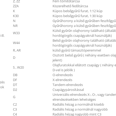
Z, ZZ
Fém tömítőtárcsa
ZZA
Kiszerelhető fedőtárcsa
K
Kúpos belsőgyűrű furat, 1:12 kúp
K30
Kúpos belsőgyűrű furat, 1:30 kúp
N
Gyűrűhorony a külső gyűrűben feszítőgyű
NR
Gyűrűhorony a külső gyűrűben feszítőgyű
Külső gyűrűn olajhorony található (általá
W33
ill.
hordógörgős csapágyaknál használják)
Belső gyűrűn olajhorony található (általá
W44
hordógörgős csapágyaknál használják)
R, AR
külső gyűrű támasztóperemmel
Osztott belső gyűrű ( néhány esetben ola
D
jelent)
Olajfuratokkal ellátott csapágy ( néhány
S , W20
D-vel is jelölik )
DB
O-elrendezés
DF
X-elrendezés
zés
DT
Tandem-elrendezés
yok
D2
Csapágypárosítással
Univerzális-elrendezés X-, O-, vagy tande
G
elrendezésekben lehetséges
C2
Radiális hézag a normálnál kisebb
C3
Radiális hézag a normálnál nagyobb
C4
Radiális hézag nagyobb mint C3