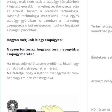
országoknak nem csak a csapágy témakörben
kifejetett erősebb marketing tevékenysége adja
az értékét, hanem a precíziós technológia.
Hasonló technológia mutatkozik India egyes
csapágy gyáraiban is, azonban a marketing
gyengesége miatt nehezebben tudnak hozzjutni
Terhelhetősé
a nyugati piacokhoz.
vonatkozó jel
Hogyan mérjünk le egy csapágyat?
Nagyon fontos az, hogy pontosan levegyük a
csapágy méretet.
Érintekzési sz
Ha nincs tolómérő az sem probléma, hiszen egy
vonalzóval is elvégezheti a mérést.
Ne feledje
, hogy a legtöbb csapágyméret mm-
ben vagy cm-ben van megadva.
Anyagminősé
Hőmérséklet