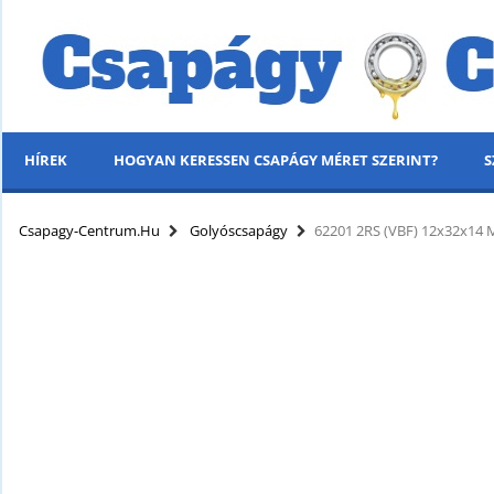
HÍREK
HOGYAN KERESSEN CSAPÁGY MÉRET SZERINT?
S
MENÜ
Csapagy-Centrum.hu
Golyóscsapágy
62201 2RS (VBF) 12x32x14
KÍNÁLATUNK
HÍREK
HOGYAN KERESSEN CSAPÁGY MÉRET SZERINT?
SZÁLLÍTÁSI INFORMÁCIÓK
PARTNERI KEDVEZMÉNYEK