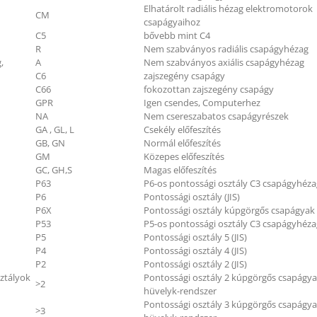
Elhatárolt radiális hézag elektromotorok
CM
csapágyaihoz
C5
bővebb mint C4
R
Nem szabványos radiális csapágyhézag
,
A
Nem szabványos axiális csapágyhézag
C6
zajszegény csapágy
C66
fokozottan zajszegény csapágy
GPR
Igen csendes, Computerhez
NA
Nem csereszabatos csapágyrészek
GA , GL, L
Csekély előfeszítés
GB, GN
Normál előfeszítés
GM
Közepes előfeszítés
GC, GH,S
Magas előfeszítés
P63
P6-os pontossági osztály C3 csapágyhéza
P6
Pontossági osztály (JIS)
P6X
Pontossági osztály kúpgörgős csapágyak (
P53
P5-os pontossági osztály C3 csapágyhéza
P5
Pontossági osztály 5 (JIS)
P4
Pontossági osztály 4 (JIS)
P2
Pontossági osztály 2 (JIS)
ztályok
Pontossági osztály 2 kúpgörgős csapágy
>2
hüvelyk-rendszer
Pontossági osztály 3 kúpgörgős csapágy
>3