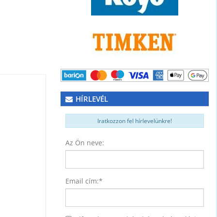
HÍRLEVÉL
Iratkozzon fel hírlevelünkre!
Az Ön neve:
NER)
74
Email cím:
*