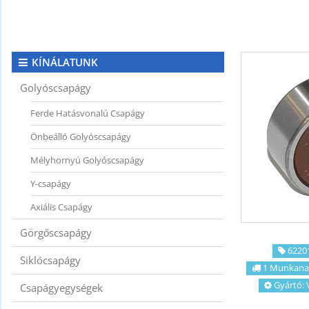
KAPCSOLAT
CIKKEK
KÍNÁLATUNK
Golyóscsapágy
Ferde Hatásvonalú Csapágy
Önbeálló Golyóscsapágy
Mélyhornyú Golyóscsapágy
Y-csapágy
Axiális Csapágy
Görgőscsapágy
62201
Siklócsapágy
1 Munkana
Gyártó:
Csapágyegységek