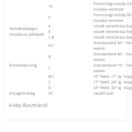
Pontossági osztály 0
>0
hüvelyk-rendszer
Pontossági osztály 0
0
hüvelyk-rendszer
A
növelt teherbírású k
Terhelhetőségre
E
növelt teherbírású h
vonatkozó jelölések
C,B
növelt teherbírású be
Standandard 30° - Fe
A1/
esetén
Standandard 40° - Fe
B
esetén
Érintekzési szög
Standandard 15° - Fe
C
esetén
B1/
10° felett, 17°-ig - K
C
17° felett, 24°-ig - K
D
24° felett, 32°-ig - K
Anyagminőség
SS
saválló acél
A kép illusztráció!