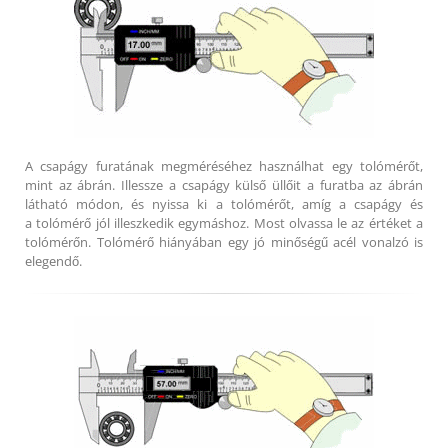
A csapágy furatának megméréséhez használhat egy tolómérőt,
mint az ábrán. Illessze a csapágy külső üllőit a furatba az ábrán
látható módon, és nyissa ki a tolómérőt, amíg a csapágy és
a tolómérő jól illeszkedik egymáshoz. Most olvassa le az értéket a
tolómérőn. Tolómérő hiányában egy jó minőségű acél vonalzó is
elegendő.