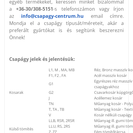
egyéb termékeket, keressen minket bizalommal
a
+36-30/308-5151
-s telefonszámon vagy írjon
az
info@csapagy-centrum.hu
email címre.
Mondja el a csapágy típusát/méreteit, akár a
preferált gyártókat is és segítünk beszerezni
Önnek!
Csapágy jelek és jelentésük:
L1, M , MA, MB
Réz, Bronz masszív ko
F1, F2 , FA
Acél masszív kosár
Egyrészes réz masszí
G1
csapágyakhoz
Kosarak
G2
Csavarkosár kúpgörg
J
Acéllemez kosár
TN
Műanyag kosár - Poly
T, TA , TB
Műanyag kosár - Textil
V
Kosár nélküli csapágy
LLB, RSR, 2RSR
Műanyag ill. gumi töm
LLU, RS, 2RS
Műanyag ill. gumi tömí
Külső tömítés
Z, ZZ
Fém tömítőtárcsa