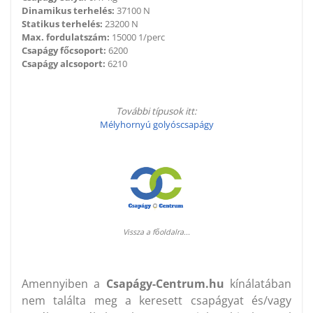
Dinamikus terhelés:
37100 N
Statikus terhelés:
23200 N
Max. fordulatszám:
15000 1/perc
Csapágy főcsoport:
6200
Csapágy alcsoport:
6210
További típusok itt:
Mélyhornyú golyóscsapágy
Vissza a főoldalra...
Amennyiben a
Csapágy-Centrum.hu
kínálatában
nem találta meg a keresett csapágyat és/vagy