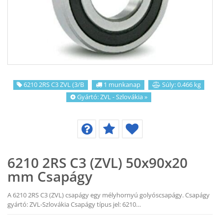
KAPCSOLAT
CIKKEK
6210 2RS C3 ZVL (3/B
1 munkanap
Súly: 0.466 kg
Gyártó:
ZVL - Szlovákia
»
6210 2RS C3 (ZVL) 50x90x20
mm Csapágy
A 6210 2RS C3 (ZVL) csapágy egy mélyhornyú golyóscsapágy. Csapágy
gyártó: ZVL-Szlovákia Csapágy típus jel: 6210…