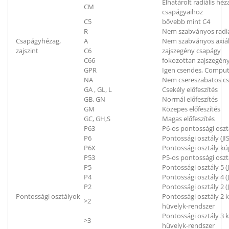
Elhatárolt radiális h
CM
csapágyaihoz
C5
bővebb mint C4
R
Nem szabványos radiá
Csapágyhézag,
A
Nem szabványos axiál
zajszint
C6
zajszegény csapágy
C66
fokozottan zajszegén
GPR
Igen csendes, Compu
NA
Nem csereszabatos c
GA , GL, L
Csekély előfeszítés
GB, GN
Normál előfeszítés
GM
Közepes előfeszítés
GC, GH,S
Magas előfeszítés
P63
P6-os pontossági oszt
P6
Pontossági osztály (JIS
P6X
Pontossági osztály kú
P53
P5-os pontossági oszt
P5
Pontossági osztály 5 (J
P4
Pontossági osztály 4 (J
P2
Pontossági osztály 2 (J
Pontossági osztályok
Pontossági osztály 2
>2
hüvelyk-rendszer
Pontossági osztály 3
>3
hüvelyk-rendszer