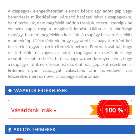
A csapágyak elengedhetetlen elemeit képzik egy adott gép vagy
berendezés működésében. Károsító hatással lehet a csapágyakra,
ha túlterheljük, nem megfelelő módon tároljuk, rosszul szereljük be
és nem kapja meg a megfelelő kenést. Hiába a jó minőségű
csapágy, ha nem megfelelően kezeljük. A csapágy beszerelése előtt
mindenképp tájékozódjunk, hogy egy adott csapágyat miként kell
beszerelni, ugyanis ezek eltérőek lehetnek. Fontos továbbá, hogy
ne terheljük túl, vagyis az adott csapágyat ne cseréljük ki egy
olcsóbb, kisebb terhelést bíró csapágyra, mert könnyen lehet, hogy
a csapágy eltörik és károsodást okozhat más gépalkatrészekben is.
Érdemes olyan csapágyat választani, ami porvédővel van
felszerelve, mert ez növeli a csapágy élettartamát.
VÁSÁRLÓI ÉRTÉKELÉSEK
100 %
Vásárlóink írták »
AKCIÓS TERMÉKEK