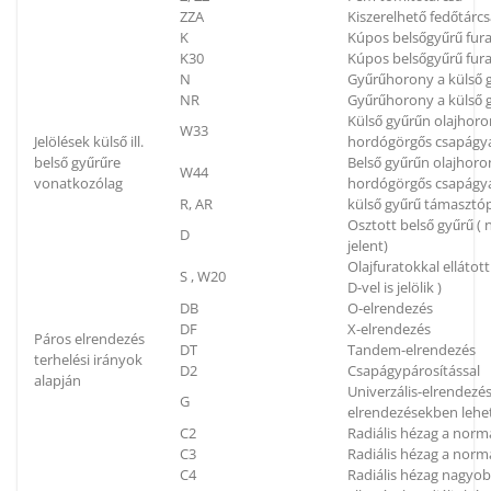
ZZA
Kiszerelhető fedőtárc
K
Kúpos belsőgyűrű fura
K30
Kúpos belsőgyűrű fura
N
Gyűrűhorony a külső g
NR
Gyűrűhorony a külső g
Külső gyűrűn olajhoron
W33
Jelölések külső ill.
hordógörgős csapágya
belső gyűrűre
Belső gyűrűn olajhoron
W44
vonatkozólag
hordógörgős csapágya
R, AR
külső gyűrű támaszt
Osztott belső gyűrű (
D
jelent)
Olajfuratokkal elláto
S , W20
D-vel is jelölik )
DB
O-elrendezés
DF
X-elrendezés
Páros elrendezés
DT
Tandem-elrendezés
terhelési irányok
D2
Csapágypárosítással
alapján
Univerzális-elrendezés
G
elrendezésekben lehe
C2
Radiális hézag a norm
C3
Radiális hézag a nor
C4
Radiális hézag nagyo