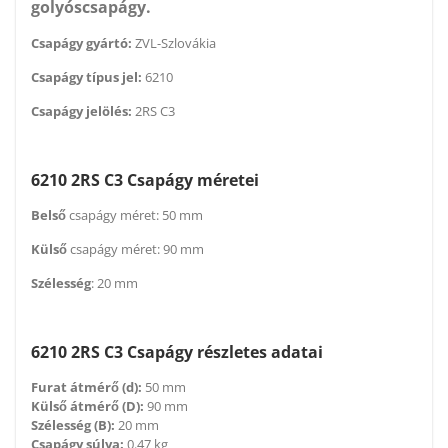
golyóscsapágy.
Csapágy gyártó:
ZVL-Szlovákia
Csapágy típus jel:
6210
Csapágy jelölés:
2RS C3
6210 2RS C3 Csapágy méretei
Belső
csapágy méret: 50 mm
Külső
csapágy méret: 90 mm
Szélesség
: 20 mm
6210 2RS C3 Csapágy részletes adatai
Furat átmérő (d):
50 mm
Külső átmérő (D):
90 mm
Szélesség (B):
20 mm
Csapágy súlya:
0.47 kg