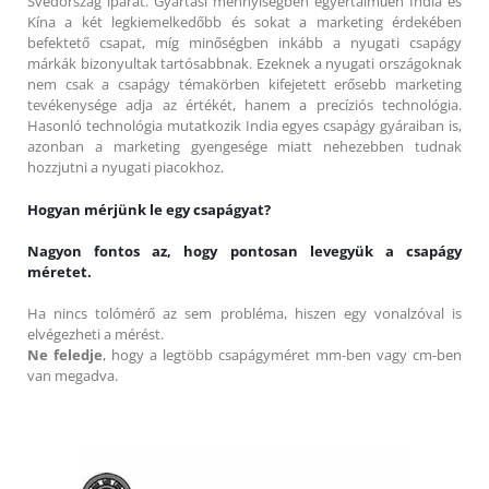
Svédország iparát. Gyártási mennyiségben egyértalműen India és
Kína a két legkiemelkedőbb és sokat a marketing érdekében
befektető csapat, míg minőségben inkább a nyugati csapágy
márkák bizonyultak tartósabbnak. Ezeknek a nyugati országoknak
nem csak a csapágy témakörben kifejetett erősebb marketing
tevékenysége adja az értékét, hanem a precíziós technológia.
Hasonló technológia mutatkozik India egyes csapágy gyáraiban is,
azonban a marketing gyengesége miatt nehezebben tudnak
hozzjutni a nyugati piacokhoz.
Hogyan mérjünk le egy csapágyat?
Nagyon fontos az, hogy pontosan levegyük a csapágy
méretet.
Ha nincs tolómérő az sem probléma, hiszen egy vonalzóval is
elvégezheti a mérést.
Ne feledje
, hogy a legtöbb csapágyméret mm-ben vagy cm-ben
van megadva.