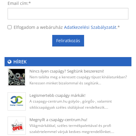
Email cím:
*
Elfogadom a webáruház
Adatkezelési Szabályzatát
.
*
Feliratkozás
HÍREK
Nincs ilyen csapágy? Segítünk beszerezni!
Nem találta meg a keresett csapágy típust kínálatunkban?
Keressen minket bizalommal és segítünk…
Legismertebb csapágy márkák!
A csapagy-centrum.hu golyós-, görgős-, valamint
siklócsapágyak széles skálájával rendelkezik.…
Megnyílt a csapágy-centrum.hu!
Világmárkákkal, széles termékpalettával és profi
szakértelemmel várjuk kedves megrendelőinket.…