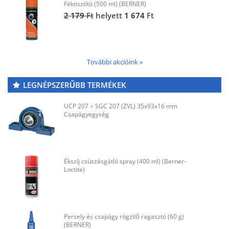
Féktisztító (500 ml) (BERNER)
2 179
Ft
helyett
1 674
Ft
További akcióink »
LEGNÉPSZERŰBB TERMÉKEK
UCP 207 = SGC 207 (ZVL) 35x93x16 mm
Csapágyegység
Ékszíj csúszásgátló spray (400 ml) (Berner-
Loctite)
Persely és csapágy rögzítő ragasztó (60 g)
(BERNER)