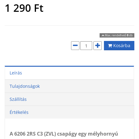
1 290
Ft
Max. rendelhető
8
db
Kosárba
Leírás
Tulajdonságok
Szállítás
Értékelés
A 6206 2RS C3 (ZVL) csapágy egy mélyhornyú