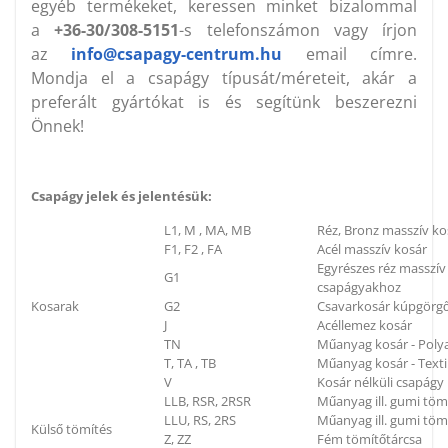
egyéb termékeket, keressen minket bizalommal
a
+36-30/308-5151
-s telefonszámon vagy írjon
az
info@csapagy-centrum.hu
email címre.
Mondja el a csapágy típusát/méreteit, akár a
preferált gyártókat is és segítünk beszerezni
Önnek!
Csapágy jelek és jelentésük:
L1, M , MA, MB
Réz, Bronz masszív ko
F1, F2 , FA
Acél masszív kosár
Egyrészes réz masszí
G1
csapágyakhoz
Kosarak
G2
Csavarkosár kúpgörg
J
Acéllemez kosár
TN
Műanyag kosár - Poly
T, TA , TB
Műanyag kosár - Textil
V
Kosár nélküli csapágy
LLB, RSR, 2RSR
Műanyag ill. gumi töm
LLU, RS, 2RS
Műanyag ill. gumi tömí
Külső tömítés
Z, ZZ
Fém tömítőtárcsa