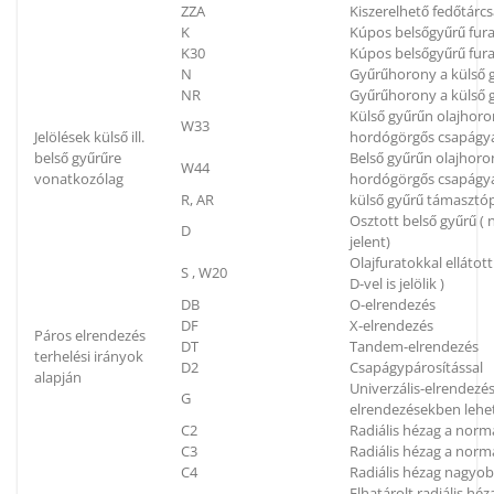
ZZA
Kiszerelhető fedőtárc
K
Kúpos belsőgyűrű fura
K30
Kúpos belsőgyűrű fura
N
Gyűrűhorony a külső g
NR
Gyűrűhorony a külső g
Külső gyűrűn olajhoron
W33
Jelölések külső ill.
hordógörgős csapágya
belső gyűrűre
Belső gyűrűn olajhoron
W44
vonatkozólag
hordógörgős csapágya
R, AR
külső gyűrű támaszt
Osztott belső gyűrű (
D
jelent)
Olajfuratokkal elláto
S , W20
D-vel is jelölik )
DB
O-elrendezés
DF
X-elrendezés
Páros elrendezés
DT
Tandem-elrendezés
terhelési irányok
D2
Csapágypárosítással
alapján
Univerzális-elrendezés
G
elrendezésekben lehe
C2
Radiális hézag a norm
C3
Radiális hézag a nor
C4
Radiális hézag nagyo
Elhatárolt radiális h