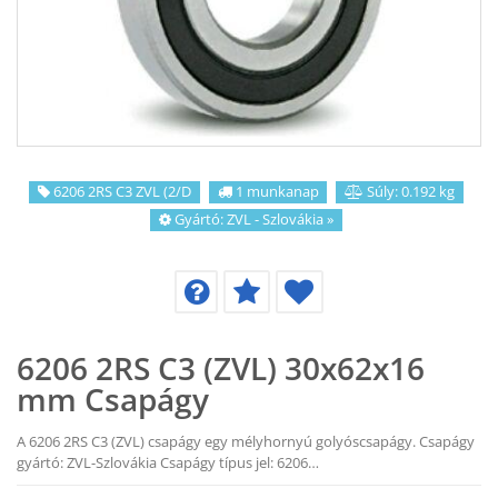
KAPCSOLAT
CIKKEK
6206 2RS C3 ZVL (2/D
1 munkanap
Súly: 0.192 kg
Gyártó:
ZVL - Szlovákia
»
6206 2RS C3 (ZVL) 30x62x16
mm Csapágy
A 6206 2RS C3 (ZVL) csapágy egy mélyhornyú golyóscsapágy. Csapágy
gyártó: ZVL-Szlovákia Csapágy típus jel: 6206…