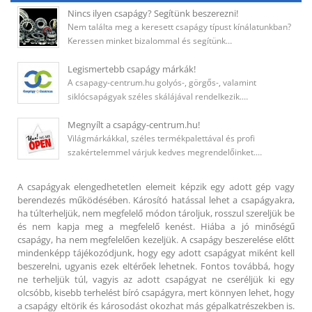
Nincs ilyen csapágy? Segítünk beszerezni!
Nem találta meg a keresett csapágy típust kínálatunkban?
Keressen minket bizalommal és segítünk…
Legismertebb csapágy márkák!
A csapagy-centrum.hu golyós-, görgős-, valamint
siklócsapágyak széles skálájával rendelkezik.…
Megnyílt a csapágy-centrum.hu!
Világmárkákkal, széles termékpalettával és profi
szakértelemmel várjuk kedves megrendelőinket.…
A csapágyak elengedhetetlen elemeit képzik egy adott gép vagy
berendezés működésében. Károsító hatással lehet a csapágyakra,
ha túlterheljük, nem megfelelő módon tároljuk, rosszul szereljük be
és nem kapja meg a megfelelő kenést. Hiába a jó minőségű
csapágy, ha nem megfelelően kezeljük. A csapágy beszerelése előtt
mindenképp tájékozódjunk, hogy egy adott csapágyat miként kell
beszerelni, ugyanis ezek eltérőek lehetnek. Fontos továbbá, hogy
ne terheljük túl, vagyis az adott csapágyat ne cseréljük ki egy
olcsóbb, kisebb terhelést bíró csapágyra, mert könnyen lehet, hogy
a csapágy eltörik és károsodást okozhat más gépalkatrészekben is.