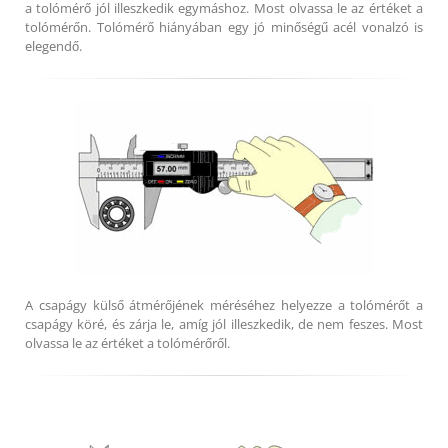
a tolómérő jól illeszkedik egymáshoz. Most olvassa le az értéket a
tolómérőn. Tolómérő hiányában egy jó minőségű acél vonalzó is
elegendő.
A csapágy külső átmérőjének méréséhez helyezze a tolómérőt a
csapágy köré, és zárja le, amíg jól illeszkedik, de nem feszes. Most
olvassa le az értéket a tolómérőről.