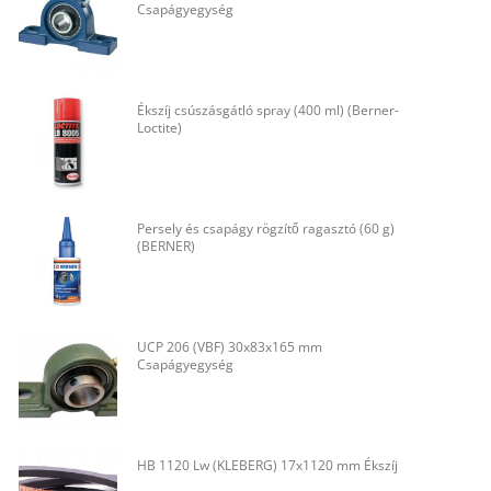
Csapágyegység
Ékszíj csúszásgátló spray (400 ml) (Berner-
Loctite)
Persely és csapágy rögzítő ragasztó (60 g)
(BERNER)
UCP 206 (VBF) 30x83x165 mm
Csapágyegység
HB 1120 Lw (KLEBERG) 17x1120 mm Ékszíj