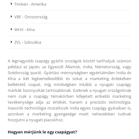
Timken - Amerika
VBF - Oroszország
WHX - Kína
ZVL - Szlovákia
A legnagyobb csapágy gyártó országok között tarthatjuk számon
például az Japán, az Egyesült Államok, India, Németország, vagy
Svédország iparát. Gyártási mennyiségben egyértalműen India és
Kína a két legkiemelkedőbb és sokat a marketing érdekében
befektető csapat, míg minőségben inkább a nyugati csapágy
márkák bizonyultak tartósabbnak. Ezeknek a nyugati országoknak
nem csak a csapágy témakörben kifejetett erősebb marketing
tevékenysége adja az értékét, hanem a precíziós technológia.
Hasonló technológia mutatkozik India egyes csapágy gyáraiban is,
azonban a marketing gyengesége miatt nehezebben tudnak
hozzjutni a nyugati piacokhoz.
Hogyan mérjünk le egy csapágyat?