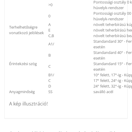
Pontossági osztály 0
>0
hüvelyk-rendszer
Pontossági osztály 0
0
hüvelyk-rendszer
A
növelt teherbírású k
Terhelhetőségre
E
növelt teherbírású h
vonatkozó jelölések
C,B
növelt teherbírású be
Standandard 30° - Fe
A1/
esetén
Standandard 40° - Fe
B
esetén
Érintekzési szög
Standandard 15° - Fe
C
esetén
B1/
10° felett, 17°-ig - K
C
17° felett, 24°-ig - K
D
24° felett, 32°-ig - K
Anyagminőség
SS
saválló acél
A kép illusztráció!