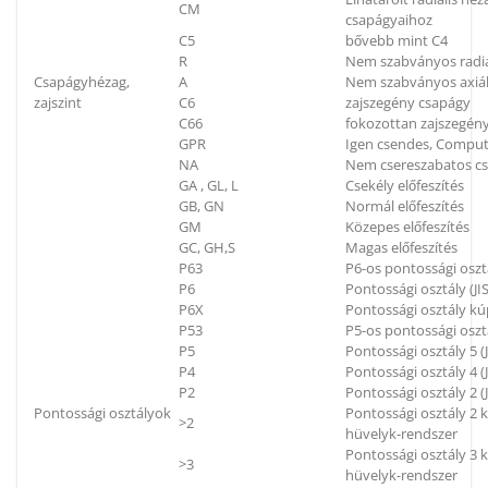
CM
csapágyaihoz
C5
bővebb mint C4
R
Nem szabványos radiá
Csapágyhézag,
A
Nem szabványos axiál
zajszint
C6
zajszegény csapágy
C66
fokozottan zajszegén
GPR
Igen csendes, Compu
NA
Nem csereszabatos c
GA , GL, L
Csekély előfeszítés
GB, GN
Normál előfeszítés
GM
Közepes előfeszítés
GC, GH,S
Magas előfeszítés
P63
P6-os pontossági oszt
P6
Pontossági osztály (JIS
P6X
Pontossági osztály kú
P53
P5-os pontossági oszt
P5
Pontossági osztály 5 (J
P4
Pontossági osztály 4 (J
P2
Pontossági osztály 2 (J
Pontossági osztályok
Pontossági osztály 2
>2
hüvelyk-rendszer
Pontossági osztály 3
>3
hüvelyk-rendszer