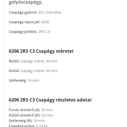
golyóscsapágy.
Csapágy gyártó:
ZVL-Szlovákia
Csapágy típus jel:
6206
Csapágy jelölés:
2RS C3
6206 2RS C3 Csapágy méretei
Belső
csapágy méret: 30 mm
Külső
csapágy méret: 62 mm
Szélesség
: 16 mm
6206 2RS C3 Csapágy részletes adatai
Furat átmérő (d):
30 mm
Külső átmérő (D):
62 mm
Szélesség (B):
16 mm
Csapágy súlya:
0.19 kg