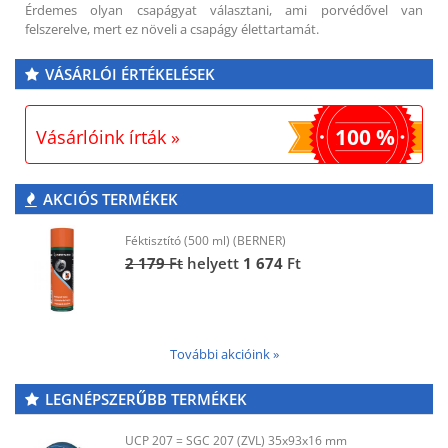
Érdemes olyan csapágyat választani, ami porvédővel van
felszerelve, mert ez növeli a csapágy élettartamát.
VÁSÁRLÓI ÉRTÉKELÉSEK
100 %
Vásárlóink írták »
AKCIÓS TERMÉKEK
Féktisztító (500 ml) (BERNER)
2 179
Ft
helyett
1 674
Ft
További akcióink »
LEGNÉPSZERŰBB TERMÉKEK
UCP 207 = SGC 207 (ZVL) 35x93x16 mm