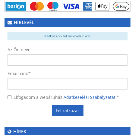
HÍRLEVÉL
Iratkozzon fel hírlevelünkre!
Az Ön neve:
Email cím:
*
Elfogadom a webáruház
Adatkezelési Szabályzatát
.
*
Feliratkozás
HÍREK