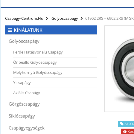
KAPCSOLAT
CIKKEK
Csapagy-Centrum.hu
Golyóscsapágy
61902 2RS = 6902 2RS (MG
KÍNÁLATUNK
Golyóscsapágy
Ferde Hatásvonalú Csapágy
Önbeálló Golyóscsapágy
Mélyhornyú Golyóscsapágy
Y-csapágy
Axiális Csapágy
Görgőscsapágy
Siklócsapágy
61902
Csapágyegységek
Kés