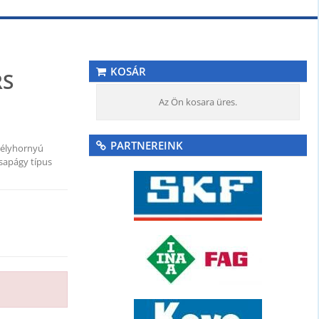
KOSÁR
RS
Az Ön kosara üres.
PARTNEREINK
mélyhornyú
sapágy típus