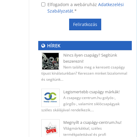
Elfogadom a webáruház
Adatkezelési
Szabályzatát
.
*
Feliratkozás
ység
HÍREK
Nincs ilyen csapágy? Segítünk
beszerezni!
 (400
Nem találta meg a keresett csapágy
típust kínálatunkban? Keressen minket bizalommal
és segítünk…
Legismertebb csapágy márkák!
A csapagy-centrum.hu golyós-,
ő
görgős-, valamint siklócsapágyak
széles skálájával rendelkezik.…
Megnyílt a csapágy-centrum.hu!
Világmárkákkal, széles
5 mm
termékpalettával és profi