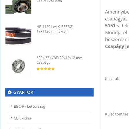
Csapágyegység
C
Amennyib
csapágyat 
5151
-s te
HB 1120 Lw (KLEBERG)
H
17x1120 mm Ékszíj
1
Mondja el 
beszerezni
Csapágy je
6004 ZZ (VBF) 20x42x12 mm
6
Csapágy
C
Kosarak
GYÁRTÓK
BBC-R - Lettország
Külső tömítés
CBK - Kína