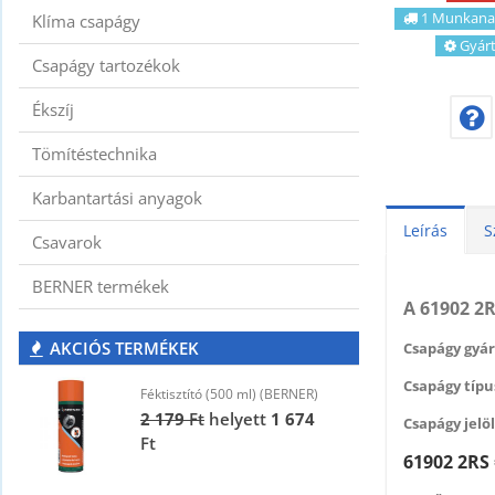
1 Munkana
Klíma csapágy
Gyár
Csapágy tartozékok
Ékszíj
Tömítéstechnika
Karbantartási anyagok
Leírás
S
Csavarok
BERNER termékek
A 61902 2
AKCIÓS TERMÉKEK
Csapágy gyár
Csapágy típus
Féktisztító (500 ml) (BERNER)
F
2 179
Ft
helyett
1 674
2
Csapágy jelöl
Ft
F
61902 2RS 