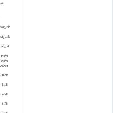
yak
y
apágyak
apágyak
apágyak
esetén
esetén
esetén
lizált
lizált
lizált
lizált