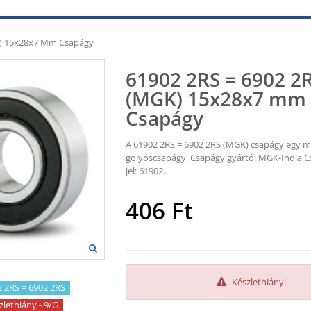
K) 15x28x7 Mm Csapágy
61902 2RS = 6902 2
(MGK) 15x28x7 mm
Csapágy
A 61902 2RS = 6902 2RS (MGK) csapágy egy 
golyóscsapágy. Csapágy gyártó: MGK-India C
jel: 61902…
406
Ft
Készlethiány!
 2RS = 6902 2RS
zlethiány - 9/G