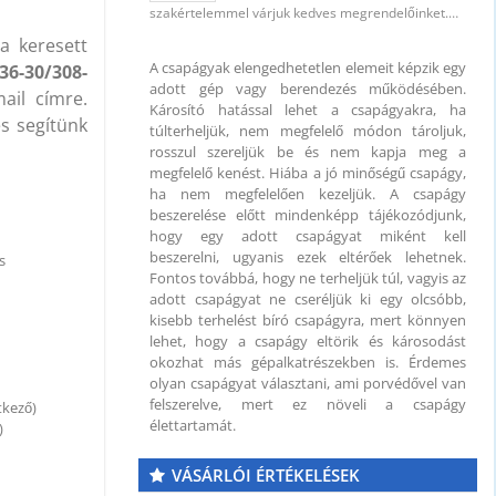
szakértelemmel várjuk kedves megrendelőinket.…
a keresett
A csapágyak elengedhetetlen elemeit képzik egy
36-30/308-
adott gép vagy berendezés működésében.
il címre.
Károsító hatással lehet a csapágyakra, ha
és segítünk
túlterheljük, nem megfelelő módon tároljuk,
rosszul szereljük be és nem kapja meg a
megfelelő kenést. Hiába a jó minőségű csapágy,
ha nem megfelelően kezeljük. A csapágy
beszerelése előtt mindenképp tájékozódjunk,
 mm
hogy egy adott csapágyat miként kell
beszerelni, ugyanis ezek eltérőek lehetnek.
s
Fontos továbbá, hogy ne terheljük túl, vagyis az
adott csapágyat ne cseréljük ki egy olcsóbb,
kisebb terhelést bíró csapágyra, mert könnyen
lehet, hogy a csapágy eltörik és károsodást
okozhat más gépalkatrészekben is. Érdemes
olyan csapágyat választani, ami porvédővel van
felszerelve, mert ez növeli a csapágy
tkező)
élettartamát.
)
VÁSÁRLÓI ÉRTÉKELÉSEK