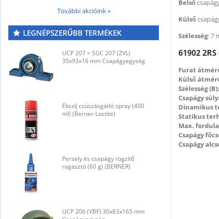
Belső
csapágy
További akcióink »
Külső
csapág
LEGNÉPSZERŰBB TERMÉKEK
Szélesség
: 7
61902 2RS 
UCP 207 = SGC 207 (ZVL)
U
35x93x16 mm Csapágyegység
3
Furat átmérő
Külső átmérő
Szélesség (B)
Csapágy súly
Ékszíj csúszásgátló spray (400
É
Dinamikus t
ml) (Berner-Loctite)
m
Statikus ter
Max. fordul
Csapágy főcs
Csapágy alcs
Persely és csapágy rögzítő
P
ragasztó (60 g) (BERNER)
r
UCP 206 (VBF) 30x83x165 mm
U