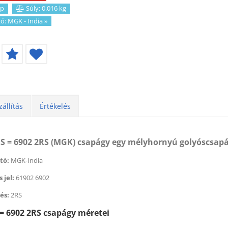
p
Súly: 0.016 kg
tó:
MGK - India
»
zállítás
Értékelés
RS = 6902 2RS (MGK) csapágy egy mélyhornyú golyóscsapá
tó:
MGK-India
 jel:
61902 6902
éktisztító (500 ml) (BERNER)
Féktisztító (500 ml) (BER
 179
Ft
helyett
1 674
2 179
Ft
helyett
1 6
és:
2RS
t
Ft
= 6902 2RS csapágy méretei