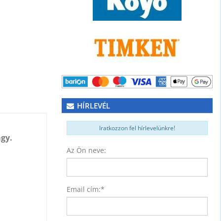
HÍRLEVÉL
Iratkozzon fel hírlevelünkre!
gy.
Az Ön neve:
NER)
74
Email cím:
*