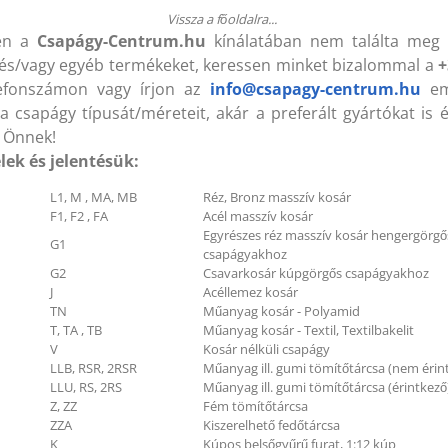
sapágyegység
Csapágyegység
Vissza a főoldalra...
en a
Csapágy-Centrum.hu
kínálatában nem találta meg 
és/vagy egyéb termékeket, keressen minket bizalommal a
+
lefonszámon vagy írjon az
info@csapagy-centrum.hu
ema
B 1120 Lw (KLEBERG)
HB 1120 Lw (KLEBERG)
7x1120 mm Ékszíj
17x1120 mm Ékszíj
a csapágy típusát/méreteit, akár a preferált gyártókat is 
 Önnek!
lek és jelentésük:
L1, M , MA, MB
Réz, Bronz masszív kosár
004 ZZ (VBF) 20x42x12 mm
6004 ZZ (VBF) 20x42x12
F1, F2 , FA
Acél masszív kosár
sapágy
Csapágy
Egyrészes réz masszív kosár hengergörgő
G1
csapágyakhoz
G2
Csavarkosár kúpgörgős csapágyakhoz
J
Acéllemez kosár
TN
Műanyag kosár - Polyamid
T, TA , TB
Műanyag kosár - Textil, Textilbakelit
V
Kosár nélküli csapágy
LLB, RSR, 2RSR
Műanyag ill. gumi tömítőtárcsa (nem érin
LLU, RS, 2RS
Műanyag ill. gumi tömítőtárcsa (érintkező
Z, ZZ
Fém tömítőtárcsa
ZZA
Kiszerelhető fedőtárcsa
K
Kúpos belsőgyűrű furat, 1:12 kúp