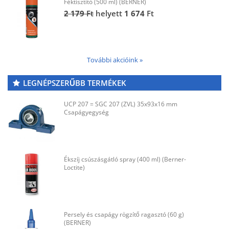
Féktisztító (500 ml) (BERNER)
2 179
Ft
helyett
1 674
Ft
További akcióink »
LEGNÉPSZERŰBB TERMÉKEK
UCP 207 = SGC 207 (ZVL) 35x93x16 mm
Csapágyegység
Ékszíj csúszásgátló spray (400 ml) (Berner-
Loctite)
Persely és csapágy rögzítő ragasztó (60 g)
(BERNER)