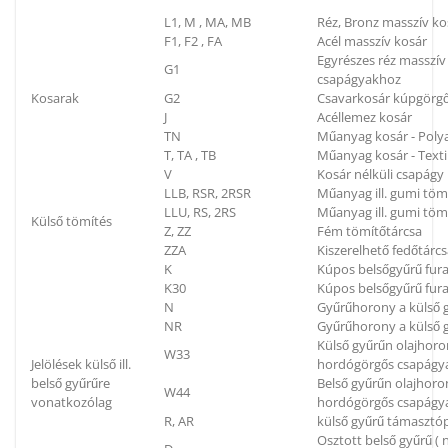
L1, M , MA, MB
Réz, Bronz masszív ko
F1, F2 , FA
Acél masszív kosár
Egyrészes réz masszí
G1
csapágyakhoz
Kosarak
G2
Csavarkosár kúpgörg
J
Acéllemez kosár
TN
Műanyag kosár - Poly
T, TA , TB
Műanyag kosár - Textil
V
Kosár nélküli csapágy
LLB, RSR, 2RSR
Műanyag ill. gumi töm
LLU, RS, 2RS
Műanyag ill. gumi tömí
Külső tömítés
Z, ZZ
Fém tömítőtárcsa
ZZA
Kiszerelhető fedőtárc
K
Kúpos belsőgyűrű fura
K30
Kúpos belsőgyűrű fura
N
Gyűrűhorony a külső g
NR
Gyűrűhorony a külső g
Külső gyűrűn olajhoron
W33
Jelölések külső ill.
hordógörgős csapágya
belső gyűrűre
Belső gyűrűn olajhoron
W44
vonatkozólag
hordógörgős csapágya
R, AR
külső gyűrű támaszt
Osztott belső gyűrű (