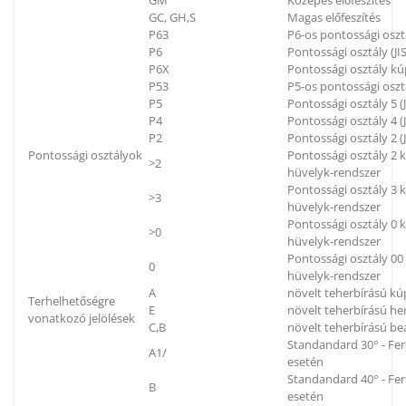
GM
Közepes előfeszítés
GC, GH,S
Magas előfeszítés
P63
P6-os pontossági oszt
P6
Pontossági osztály (JIS
P6X
Pontossági osztály kú
P53
P5-os pontossági oszt
P5
Pontossági osztály 5 (J
P4
Pontossági osztály 4 (J
P2
Pontossági osztály 2 (J
Pontossági osztályok
Pontossági osztály 2
>2
hüvelyk-rendszer
Pontossági osztály 3
>3
hüvelyk-rendszer
Pontossági osztály 0
>0
hüvelyk-rendszer
Pontossági osztály 0
0
hüvelyk-rendszer
A
növelt teherbírású k
Terhelhetőségre
E
növelt teherbírású h
vonatkozó jelölések
C,B
növelt teherbírású be
Standandard 30° - Fe
A1/
esetén
Standandard 40° - Fe
B
esetén