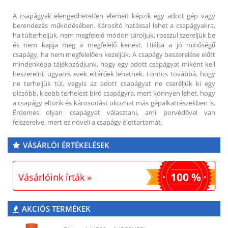
A csapágyak elengedhetetlen elemeit képzik egy adott gép vagy
berendezés működésében. Károsító hatással lehet a csapágyakra,
ha túlterheljük, nem megfelelő módon tároljuk, rosszul szereljük be
és nem kapja meg a megfelelő kenést. Hiába a jó minőségű
csapágy, ha nem megfelelően kezeljük. A csapágy beszerelése előtt
mindenképp tájékozódjunk, hogy egy adott csapágyat miként kell
beszerelni, ugyanis ezek eltérőek lehetnek. Fontos továbbá, hogy
ne terheljük túl, vagyis az adott csapágyat ne cseréljük ki egy
olcsóbb, kisebb terhelést bíró csapágyra, mert könnyen lehet, hogy
a csapágy eltörik és károsodást okozhat más gépalkatrészekben is.
Érdemes olyan csapágyat választani, ami porvédővel van
felszerelve, mert ez növeli a csapágy élettartamát.
VÁSÁRLÓI ÉRTÉKELÉSEK
100 %
Vásárlóink írták »
AKCIÓS TERMÉKEK