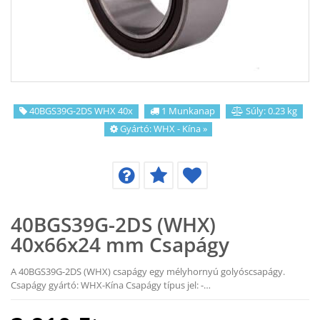
KAPCSOLAT
CIKKEK
40BGS39G-2DS WHX 40x
1 Munkanap
Súly: 0.23 kg
Gyártó:
WHX - Kína
»
40BGS39G-2DS (WHX)
40x66x24 mm Csapágy
A 40BGS39G-2DS (WHX) csapágy egy mélyhornyú golyóscsapágy.
Csapágy gyártó: WHX-Kína Csapágy típus jel: -…