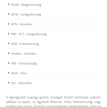
MGM - Magyarország
MTM - Lengyelország
NTN - Amerika
PBF - FLT - Lengyelország
SNR - Franciaország
Timken - Amerika
VBF - Oroszország
WHX - Kína
ZVL - Szlovákia
A legnagyobb csapágy gyártó országok között tarthatjuk számon
például az Japán, az Egyesült Államok, India, Németország, vagy
Svédország iparát. Gyártási mennyiségben egyértalműen India és