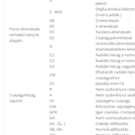
D
jelent)
Olajfuratokkal elláto
S , W20
D-vel is jelölik )
DB
O-elrendezés
DF
X-elrendezés
Páros elrendezés
DT
Tandem-elrendezés
terhelési irányok
D2
Csapágypárosítással
alapján
Univerzális-elrendezés
G
elrendezésekben lehe
C2
Radiális hézag a norm
C3
Radiális hézag a nor
C4
Radiális hézag nagyo
Elhatárolt radiális h
CM
csapágyaihoz
C5
bővebb mint C4
R
Nem szabványos radiá
Csapágyhézag,
A
Nem szabványos axiál
zajszint
C6
zajszegény csapágy
C66
fokozottan zajszegén
GPR
Igen csendes, Compu
NA
Nem csereszabatos c
GA , GL, L
Csekély előfeszítés
GB, GN
Normál előfeszítés