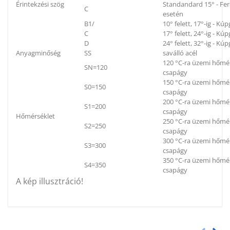
Érintekzési szög
Standandard 15° - Fe
C
esetén
B1/
10° felett, 17°-ig - K
C
17° felett, 24°-ig - K
D
24° felett, 32°-ig - K
Anyagminőség
SS
saválló acél
120 °C-ra üzemi hőmér
SN=120
csapágy
150 °C-ra üzemi hőmér
S0=150
csapágy
200 °C-ra üzemi hőmér
S1=200
csapágy
Hőmérséklet
250 °C-ra üzemi hőmér
S2=250
csapágy
300 °C-ra üzemi hőmér
S3=300
csapágy
350 °C-ra üzemi hőmér
S4=350
csapágy
A kép illusztráció!