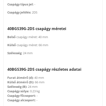
Csapágy típus jel:
-
Csapágy jelölés:
2DS
40BGS39G-2DS csapágy méretei
Belső
csapágy méret: 40 mm
Külső
csapágy méret: 66 mm
Szélesség
: 24 mm
40BGS39G-2DS csapágy részletes adatai
Furat átmérő (d):
40 mm
Külső átmérő (D):
66 mm
Szélesség (B):
24 mm
Csapágy súlya:
0.23 kg
Csapágy főcsoport:
-
Csapágy alcsoport:
-