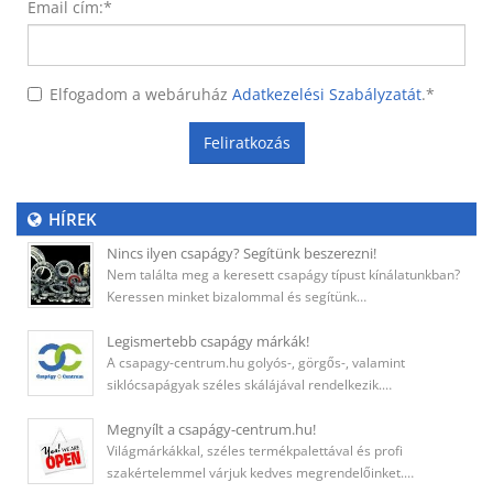
Email cím:
*
Elfogadom a webáruház
Adatkezelési Szabályzatát
.
*
Feliratkozás
HÍREK
Nincs ilyen csapágy? Segítünk beszerezni!
Nem találta meg a keresett csapágy típust kínálatunkban?
Keressen minket bizalommal és segítünk…
Legismertebb csapágy márkák!
A csapagy-centrum.hu golyós-, görgős-, valamint
siklócsapágyak széles skálájával rendelkezik.…
Megnyílt a csapágy-centrum.hu!
Világmárkákkal, széles termékpalettával és profi
szakértelemmel várjuk kedves megrendelőinket.…