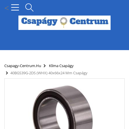
<
MENÜ
KÍNÁLATUNK
Csapagy-Centrum.hu
Klíma Csapágy
40BGS39G-2DS (WHX) 40x66x24 Mm Csapágy
HÍREK
HOGYAN KERESSEN CSAPÁGY MÉRET SZERINT?
SZÁLLÍTÁSI INFORMÁCIÓK
PARTNERI KEDVEZMÉNYEK