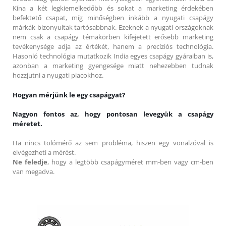
Kína a két legkiemelkedőbb és sokat a marketing érdekében
befektető csapat, míg minőségben inkább a nyugati csapágy
márkák bizonyultak tartósabbnak. Ezeknek a nyugati országoknak
nem csak a csapágy témakörben kifejetett erősebb marketing
tevékenysége adja az értékét, hanem a precíziós technológia.
Hasonló technológia mutatkozik India egyes csapágy gyáraiban is,
azonban a marketing gyengesége miatt nehezebben tudnak
hozzjutni a nyugati piacokhoz.
Hogyan mérjünk le egy csapágyat?
Nagyon fontos az, hogy pontosan levegyük a csapágy
méretet.
Ha nincs tolómérő az sem probléma, hiszen egy vonalzóval is
elvégezheti a mérést.
Ne feledje
, hogy a legtöbb csapágyméret mm-ben vagy cm-ben
van megadva.