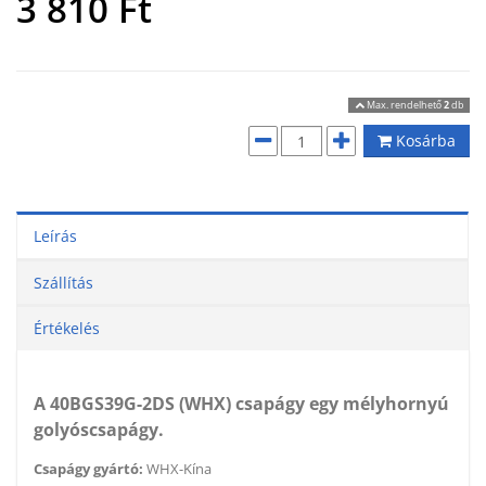
3 810
Ft
Max. rendelhető
2
db
Kosárba
Leírás
Szállítás
Értékelés
A 40BGS39G-2DS (WHX) csapágy egy mélyhornyú
golyóscsapágy.
Csapágy gyártó:
WHX-Kína