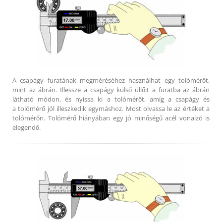
A csapágy furatának megméréséhez használhat egy tolómérőt,
mint az ábrán. Illessze a csapágy külső üllőit a furatba az ábrán
látható módon, és nyissa ki a tolómérőt, amíg a csapágy és
a tolómérő jól illeszkedik egymáshoz. Most olvassa le az értéket a
tolómérőn. Tolómérő hiányában egy jó minőségű acél vonalzó is
elegendő.