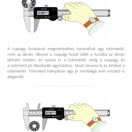
A csapágy furatának megméréséhez használhat egy tolómérőt,
mint az ábrán. Illessze a csapágy külső üllőit a furatba az ábrán
látható módon, és nyissa ki a tolómérőt, amíg a csapágy és
a tolómérő jól illeszkedik egymáshoz. Most olvassa le az értéket a
tolómérőn. Tolómérő hiányában egy jó minőségű acél vonalzó is
elegendő.