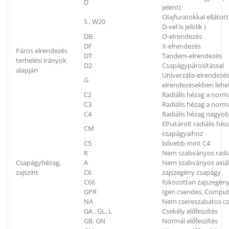
D
jelent)
Olajfuratokkal elláto
S , W20
D-vel is jelölik )
DB
O-elrendezés
DF
X-elrendezés
Páros elrendezés
DT
Tandem-elrendezés
terhelési irányok
D2
Csapágypárosítással
alapján
Univerzális-elrendezés
G
elrendezésekben lehe
C2
Radiális hézag a norm
C3
Radiális hézag a nor
C4
Radiális hézag nagyo
Elhatárolt radiális h
CM
csapágyaihoz
C5
bővebb mint C4
R
Nem szabványos radiá
Csapágyhézag,
A
Nem szabványos axiál
zajszint
C6
zajszegény csapágy
C66
fokozottan zajszegén
GPR
Igen csendes, Compu
NA
Nem csereszabatos c
GA , GL, L
Csekély előfeszítés
GB, GN
Normál előfeszítés