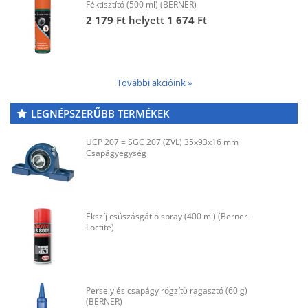
Féktisztító (500 ml) (BERNER)
2 179
Ft
helyett
1 674
Ft
További akcióink »
LEGNÉPSZERŰBB TERMÉKEK
UCP 207 = SGC 207 (ZVL) 35x93x16 mm
Csapágyegység
Ékszíj csúszásgátló spray (400 ml) (Berner-
Loctite)
Persely és csapágy rögzítő ragasztó (60 g)
(BERNER)