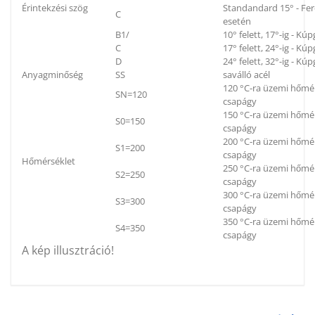
Érintekzési szög
Standandard 15° - Fe
C
esetén
B1/
10° felett, 17°-ig - K
C
17° felett, 24°-ig - K
D
24° felett, 32°-ig - K
Anyagminőség
SS
saválló acél
120 °C-ra üzemi hőmér
SN=120
csapágy
150 °C-ra üzemi hőmér
S0=150
csapágy
200 °C-ra üzemi hőmér
S1=200
csapágy
Hőmérséklet
250 °C-ra üzemi hőmér
S2=250
csapágy
300 °C-ra üzemi hőmér
S3=300
csapágy
350 °C-ra üzemi hőmér
S4=350
csapágy
A kép illusztráció!