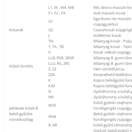
L1, M , MA, MB
Réz, Bronz masszív ko
F1, F2 , FA
Acél masszív kosár
Egyrészes réz masszí
G1
csapágyakhoz
Kosarak
G2
Csavarkosár kúpgörg
J
Acéllemez kosár
TN
Műanyag kosár - Poly
T, TA , TB
Műanyag kosár - Textil
V
Kosár nélküli csapágy
LLB, RSR, 2RSR
Műanyag ill. gumi töm
LLU, RS, 2RS
Műanyag ill. gumi tömí
Külső tömítés
Z, ZZ
Fém tömítőtárcsa
ZZA
Kiszerelhető fedőtárc
K
Kúpos belsőgyűrű fura
K30
Kúpos belsőgyűrű fura
N
Gyűrűhorony a külső g
NR
Gyűrűhorony a külső g
Külső gyűrűn olajhoron
W33
Jelölések külső ill.
hordógörgős csapágya
belső gyűrűre
Belső gyűrűn olajhoron
W44
vonatkozólag
hordógörgős csapágya
R, AR
külső gyűrű támaszt
Osztott belső gyűrű (