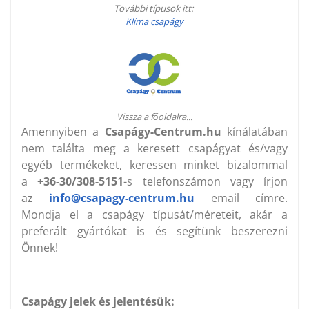
További típusok itt:
Klíma csapágy
Vissza a főoldalra...
Amennyiben a
Csapágy-Centrum.hu
kínálatában
nem találta meg a keresett csapágyat és/vagy
egyéb termékeket, keressen minket bizalommal
a
+36-30/308-5151
-s telefonszámon vagy írjon
az
info@csapagy-centrum.hu
email címre.
Mondja el a csapágy típusát/méreteit, akár a
preferált gyártókat is és segítünk beszerezni
Önnek!
Csapágy jelek és jelentésük: