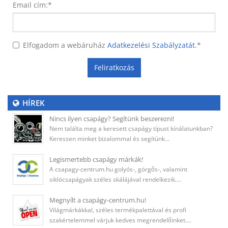
Email cím:
*
Elfogadom a webáruház
Adatkezelési Szabályzatát
.
*
Feliratkozás
HÍREK
Nincs ilyen csapágy? Segítünk beszerezni!
Nem találta meg a keresett csapágy típust kínálatunkban?
Keressen minket bizalommal és segítünk…
Legismertebb csapágy márkák!
A csapagy-centrum.hu golyós-, görgős-, valamint
siklócsapágyak széles skálájával rendelkezik.…
Megnyílt a csapágy-centrum.hu!
Világmárkákkal, széles termékpalettával és profi
szakértelemmel várjuk kedves megrendelőinket.…