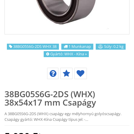
KAPCSOLAT
CIKKEK
38BG05S6G-2DS WHX 38
1 Munkanap
Súly: 0.2 kg
Gyártó:
WHX - Kína
»
38BG05S6G-2DS (WHX)
38x54x17 mm Csapágy
A 38BG05S6G-2DS (WHX) csapágy egy mélyhornyú golyóscsapágy.
Csapágy gyártó: WHX-Kína Csapágy típus jel: -…