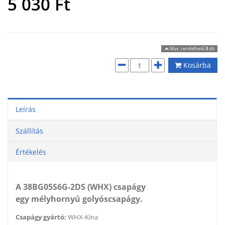
5 030
Ft
Max. rendelhető
3
db
Kosárba
Leírás
Szállítás
Értékelés
A 38BG05S6G-2DS (WHX) csapágy
egy mélyhornyú golyóscsapágy.
Csapágy gyártó:
WHX-Kína