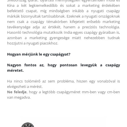
Svédország iparát. Gyártási mennyiségben egyértalműen India és
Kína a két legkiemelkedőbb és sokat a marketing érdekében
befektető csapat, míg minőségben inkább a nyugati csapágy
márkák bizonyultak tartósabbnak. Ezeknek a nyugati országoknak
nem csak a csapágy témakörben kifejetett erősebb marketing
tevékenysége adja az értékét, hanem a precíziós technológia.
Hasonló technológia mutatkozik India egyes csapágy gyáraiban is,
azonban a marketing gyengesége miatt nehezebben tudnak
hozzjutni a nyugati piacokhoz.
Hogyan mérjünk le egy csapágyat?
Nagyon fontos az, hogy pontosan levegyük a csapágy
méretet.
Ha nincs tolómérő az sem probléma, hiszen egy vonalzóval is
elvégezheti a mérést.
Ne feledje
, hogy a legtöbb csapágyméret mm-ben vagy cm-ben
van megadva.