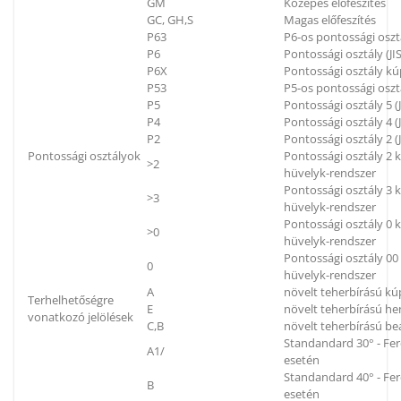
GM
Közepes előfeszítés
GC, GH,S
Magas előfeszítés
P63
P6-os pontossági oszt
P6
Pontossági osztály (JIS
P6X
Pontossági osztály kú
P53
P5-os pontossági oszt
P5
Pontossági osztály 5 (J
P4
Pontossági osztály 4 (J
P2
Pontossági osztály 2 (J
Pontossági osztályok
Pontossági osztály 2
>2
hüvelyk-rendszer
Pontossági osztály 3
>3
hüvelyk-rendszer
Pontossági osztály 0
>0
hüvelyk-rendszer
Pontossági osztály 0
0
hüvelyk-rendszer
A
növelt teherbírású k
Terhelhetőségre
E
növelt teherbírású h
vonatkozó jelölések
C,B
növelt teherbírású be
Standandard 30° - Fe
A1/
esetén
Standandard 40° - Fe
B
esetén