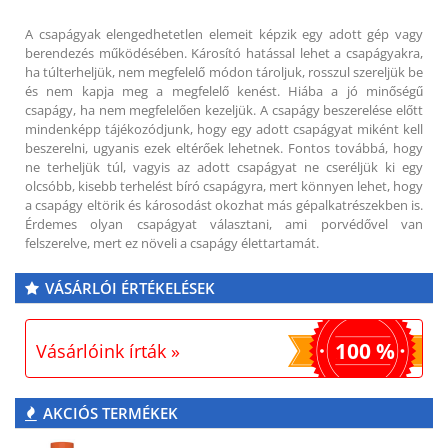
A csapágyak elengedhetetlen elemeit képzik egy adott gép vagy
berendezés működésében. Károsító hatással lehet a csapágyakra,
ha túlterheljük, nem megfelelő módon tároljuk, rosszul szereljük be
és nem kapja meg a megfelelő kenést. Hiába a jó minőségű
csapágy, ha nem megfelelően kezeljük. A csapágy beszerelése előtt
mindenképp tájékozódjunk, hogy egy adott csapágyat miként kell
beszerelni, ugyanis ezek eltérőek lehetnek. Fontos továbbá, hogy
ne terheljük túl, vagyis az adott csapágyat ne cseréljük ki egy
olcsóbb, kisebb terhelést bíró csapágyra, mert könnyen lehet, hogy
a csapágy eltörik és károsodást okozhat más gépalkatrészekben is.
Érdemes olyan csapágyat választani, ami porvédővel van
felszerelve, mert ez növeli a csapágy élettartamát.
VÁSÁRLÓI ÉRTÉKELÉSEK
100 %
Vásárlóink írták »
AKCIÓS TERMÉKEK