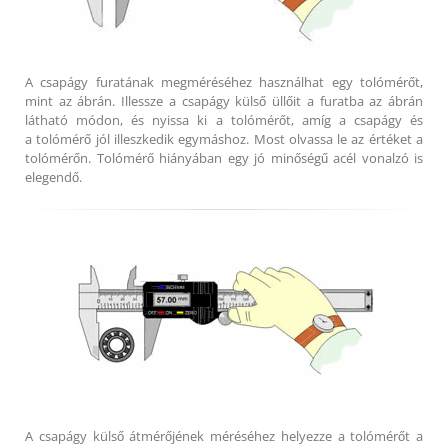
A csapágy furatának megméréséhez használhat egy tolómérőt,
mint az ábrán. Illessze a csapágy külső üllőit a furatba az ábrán
látható módon, és nyissa ki a tolómérőt, amíg a csapágy és
a tolómérő jól illeszkedik egymáshoz. Most olvassa le az értéket a
tolómérőn. Tolómérő hiányában egy jó minőségű acél vonalzó is
elegendő.
A csapágy külső átmérőjének méréséhez helyezze a tolómérőt a