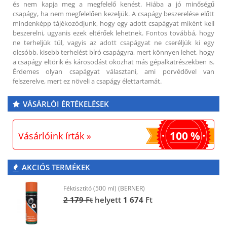
és nem kapja meg a megfelelő kenést. Hiába a jó minőségű
csapágy, ha nem megfelelően kezeljük. A csapágy beszerelése előtt
mindenképp tájékozódjunk, hogy egy adott csapágyat miként kell
beszerelni, ugyanis ezek eltérőek lehetnek. Fontos továbbá, hogy
ne terheljük túl, vagyis az adott csapágyat ne cseréljük ki egy
olcsóbb, kisebb terhelést bíró csapágyra, mert könnyen lehet, hogy
a csapágy eltörik és károsodást okozhat más gépalkatrészekben is.
Érdemes olyan csapágyat választani, ami porvédővel van
felszerelve, mert ez növeli a csapágy élettartamát.
VÁSÁRLÓI ÉRTÉKELÉSEK
100 %
Vásárlóink írták »
AKCIÓS TERMÉKEK
Féktisztító (500 ml) (BERNER)
2 179
Ft
helyett
1 674
Ft