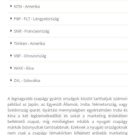
NTN - Amerika
PBF - FLT - Lengyelország
SNR - Franciaország
Timken - Amerika
VBF - Oroszország
WHX - Kína
ZVL - Szlovákia
A legnagyobb csapágy gyártó országok között tarthatjuk számon
például az Japán, az Egyesült Államok, India, Németország, vagy
Svédország iparát. Gyártási mennyiségben egyértalműen India és
Kína a két legkiemelkedőbb és sokat a marketing érdekében
befektető csapat, míg minőségben inkább a nyugati csapágy
márkák bizonyultak tartósabbnak. Ezeknek a nyugati országoknak
nem csak a csapágy témakörben kifejetett erősebb marketing