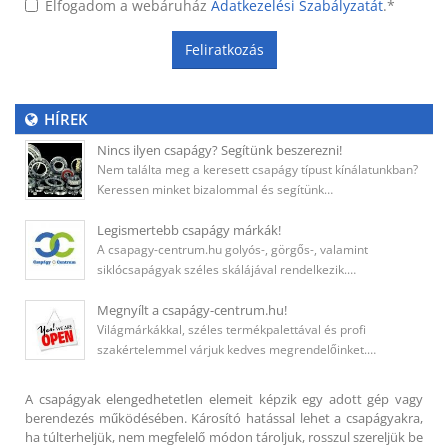
Elfogadom a webáruház
Adatkezelési Szabályzatát
.
*
Feliratkozás
HÍREK
Nincs ilyen csapágy? Segítünk beszerezni!
Nem találta meg a keresett csapágy típust kínálatunkban?
Keressen minket bizalommal és segítünk…
Legismertebb csapágy márkák!
A csapagy-centrum.hu golyós-, görgős-, valamint
siklócsapágyak széles skálájával rendelkezik.…
Megnyílt a csapágy-centrum.hu!
Világmárkákkal, széles termékpalettával és profi
szakértelemmel várjuk kedves megrendelőinket.…
A csapágyak elengedhetetlen elemeit képzik egy adott gép vagy
berendezés működésében. Károsító hatással lehet a csapágyakra,
ha túlterheljük, nem megfelelő módon tároljuk, rosszul szereljük be