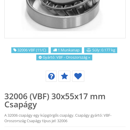
KAPCSOLAT
CIKKEK
32006 VBF (11/C)
1 Munkanap
Súly: 0.177 kg
Gyártó:
VBF - Oroszország
»
32006 (VBF) 30x55x17 mm
Csapágy
A 32006 csapágy egy kúpgörgős csapágy. Csapágy gyártó: VBF-
Oroszország Csapágy típus jel: 32006