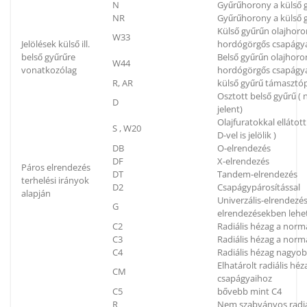
N
Gyűrűhorony a külső g
NR
Gyűrűhorony a külső g
Külső gyűrűn olajhoron
W33
Jelölések külső ill.
hordógörgős csapágya
belső gyűrűre
Belső gyűrűn olajhoron
W44
vonatkozólag
hordógörgős csapágya
R, AR
külső gyűrű támaszt
Osztott belső gyűrű (
D
jelent)
Olajfuratokkal elláto
S , W20
D-vel is jelölik )
DB
O-elrendezés
DF
X-elrendezés
Páros elrendezés
DT
Tandem-elrendezés
terhelési irányok
D2
Csapágypárosítással
alapján
Univerzális-elrendezés
G
elrendezésekben lehe
C2
Radiális hézag a norm
C3
Radiális hézag a nor
C4
Radiális hézag nagyo
Elhatárolt radiális h
CM
csapágyaihoz
C5
bővebb mint C4
R
Nem szabványos radiá