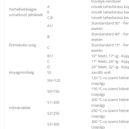
hüvelyk-rendszer
A
növelt teherbírású k
Terhelhetőségre
E
növelt teherbírású h
vonatkozó jelölések
C,B
növelt teherbírású be
Standandard 30° - Fe
A1/
esetén
Standandard 40° - Fe
B
esetén
Érintekzési szög
Standandard 15° - Fe
C
esetén
B1/
10° felett, 17°-ig - K
C
17° felett, 24°-ig - K
D
24° felett, 32°-ig - K
Anyagminőség
SS
saválló acél
120 °C-ra üzemi hőmér
SN=120
csapágy
150 °C-ra üzemi hőmér
S0=150
csapágy
200 °C-ra üzemi hőmér
S1=200
csapágy
Hőmérséklet
250 °C-ra üzemi hőmér
S2=250
csapágy
300 °C-ra üzemi hőmér
S3=300
csapágy