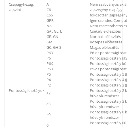
Csapágyhézag,
A
Nem szabványos axiál
zajszint
C6
zajszegény csapágy
C66
fokozottan zajszegén
GPR
Igen csendes, Compu
NA
Nem csereszabatos c
GA , GL, L
Csekély előfeszítés
GB, GN
Normál előfeszítés
GM
Közepes előfeszítés
GC, GH,S
Magas előfeszítés
P63
P6-os pontossági oszt
P6
Pontossági osztály (JIS
P6X
Pontossági osztály kú
P53
P5-os pontossági oszt
P5
Pontossági osztály 5 (J
P4
Pontossági osztály 4 (J
P2
Pontossági osztály 2 (J
Pontossági osztályok
Pontossági osztály 2
>2
hüvelyk-rendszer
Pontossági osztály 3
>3
hüvelyk-rendszer
Pontossági osztály 0
>0
hüvelyk-rendszer
Pontossági osztály 0
0