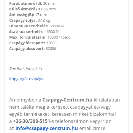
Furat átmérő (d):
30 mm
Külső átmérő (D):
55 mm
Szélesség (B):
17 mm
Csapágy súlya:
0.13 kg
Dinamikus terhelés:
38500 N
Statikus terhelés:
46500 N
Max. fordulatszám:
13300 1/perc
Csapágy főcsoport:
32000
Csapágy alcsoport:
32006
További típusok itt:
Kúpgörgős csapágy
Amennyiben a
Csapágy-Centrum.hu
kínálatában
nem találta meg a keresett csapágyat és/vagy
egyéb termékeket, keressen minket bizalommal
a
+36-30/308-5151
-s telefonszámon vagy írjon
az
info@csapagy-centrum.hu
email címre.