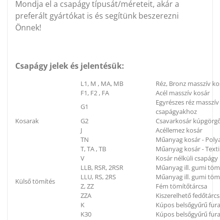
Mondja el a csapágy típusát/méreteit, akár a
preferált gyártókat is és segítünk beszerezni
Önnek!
Csapágy jelek és jelentésük:
L1, M , MA, MB
Réz, Bronz masszív ko
F1, F2 , FA
Acél masszív kosár
Egyrészes réz masszí
G1
csapágyakhoz
Kosarak
G2
Csavarkosár kúpgörg
J
Acéllemez kosár
TN
Műanyag kosár - Poly
T, TA , TB
Műanyag kosár - Textil
V
Kosár nélküli csapágy
LLB, RSR, 2RSR
Műanyag ill. gumi töm
LLU, RS, 2RS
Műanyag ill. gumi tömí
Külső tömítés
Z, ZZ
Fém tömítőtárcsa
ZZA
Kiszerelhető fedőtárc
K
Kúpos belsőgyűrű fura
K30
Kúpos belsőgyűrű fura