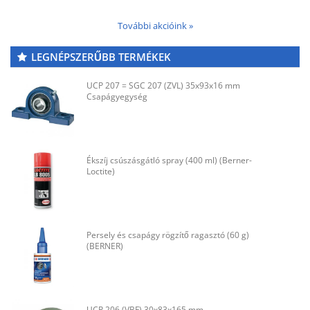
További akcióink »
LEGNÉPSZERŰBB TERMÉKEK
UCP 207 = SGC 207 (ZVL) 35x93x16 mm
Csapágyegység
Ékszíj csúszásgátló spray (400 ml) (Berner-
Loctite)
Persely és csapágy rögzítő ragasztó (60 g)
(BERNER)
UCP 206 (VBF) 30x83x165 mm