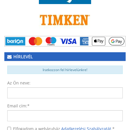
HÍRLEVÉL
Iratkozzon fel hírlevelünkre!
Az Ön neve:
Email cím:
*
Elfogadom a webáruház
Adatkezelési Szabályzatát
.
*