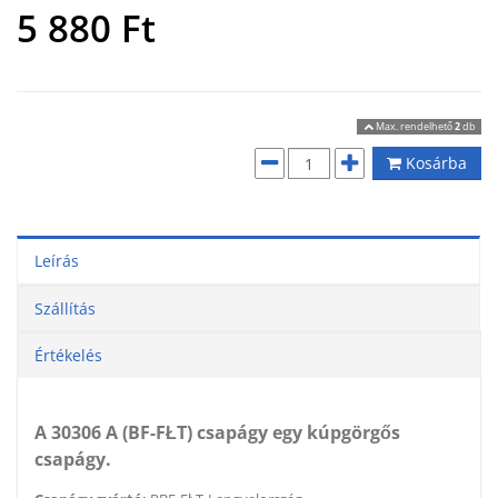
5 880
Ft
Max. rendelhető
2
db
Kosárba
Leírás
Szállítás
Értékelés
A 30306 A (BF-FŁT) csapágy egy kúpgörgős
csapágy.