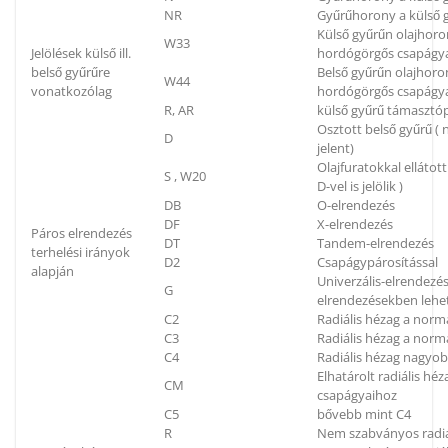
NR
Gyűrűhorony a külső g
Külső gyűrűn olajhoron
W33
Jelölések külső ill.
hordógörgős csapágya
belső gyűrűre
Belső gyűrűn olajhoron
W44
vonatkozólag
hordógörgős csapágya
R, AR
külső gyűrű támaszt
Osztott belső gyűrű (
D
jelent)
Olajfuratokkal elláto
S , W20
D-vel is jelölik )
DB
O-elrendezés
DF
X-elrendezés
Páros elrendezés
DT
Tandem-elrendezés
terhelési irányok
D2
Csapágypárosítással
alapján
Univerzális-elrendezés
G
elrendezésekben lehe
C2
Radiális hézag a norm
C3
Radiális hézag a nor
C4
Radiális hézag nagyo
Elhatárolt radiális h
CM
csapágyaihoz
C5
bővebb mint C4
R
Nem szabványos radiá