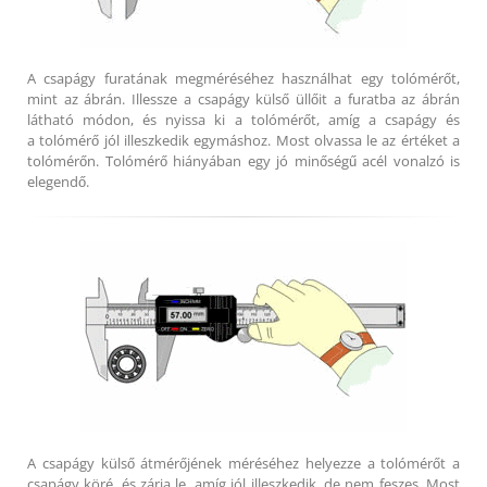
A csapágy furatának megméréséhez használhat egy tolómérőt,
mint az ábrán. Illessze a csapágy külső üllőit a furatba az ábrán
látható módon, és nyissa ki a tolómérőt, amíg a csapágy és
a tolómérő jól illeszkedik egymáshoz. Most olvassa le az értéket a
tolómérőn. Tolómérő hiányában egy jó minőségű acél vonalzó is
elegendő.
A csapágy külső átmérőjének méréséhez helyezze a tolómérőt a
csapágy köré, és zárja le, amíg jól illeszkedik, de nem feszes. Most