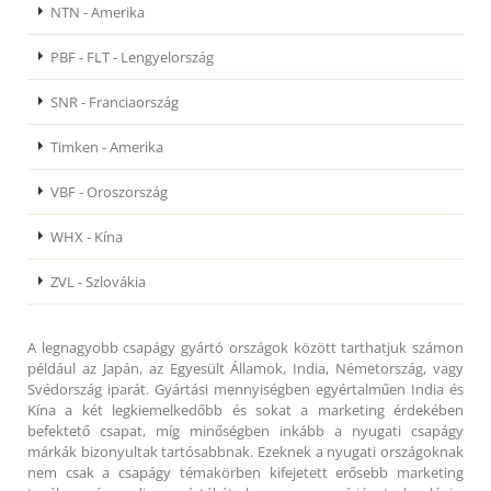
NTN - Amerika
PBF - FLT - Lengyelország
SNR - Franciaország
Timken - Amerika
VBF - Oroszország
WHX - Kína
ZVL - Szlovákia
A legnagyobb csapágy gyártó országok között tarthatjuk számon
például az Japán, az Egyesült Államok, India, Németország, vagy
Svédország iparát. Gyártási mennyiségben egyértalműen India és
Kína a két legkiemelkedőbb és sokat a marketing érdekében
befektető csapat, míg minőségben inkább a nyugati csapágy
márkák bizonyultak tartósabbnak. Ezeknek a nyugati országoknak
nem csak a csapágy témakörben kifejetett erősebb marketing