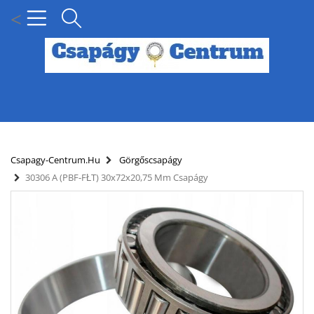
<
MENÜ
KÍNÁLATUNK
Csapagy-Centrum.hu
Görgőscsapágy
30306 A (PBF-FŁT) 30x72x20,75 Mm Csapágy
HÍREK
HOGYAN KERESSEN CSAPÁGY MÉRET SZERINT?
SZÁLLÍTÁSI INFORMÁCIÓK
PARTNERI KEDVEZMÉNYEK