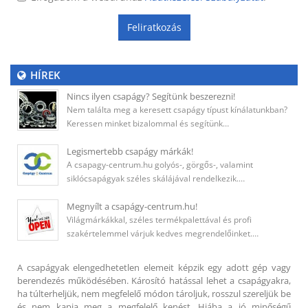
Feliratkozás
HÍREK
Nincs ilyen csapágy? Segítünk beszerezni!
Nem találta meg a keresett csapágy típust kínálatunkban?
Keressen minket bizalommal és segítünk…
Legismertebb csapágy márkák!
A csapagy-centrum.hu golyós-, görgős-, valamint
siklócsapágyak széles skálájával rendelkezik.…
Megnyílt a csapágy-centrum.hu!
Világmárkákkal, széles termékpalettával és profi
szakértelemmel várjuk kedves megrendelőinket.…
A csapágyak elengedhetetlen elemeit képzik egy adott gép vagy
berendezés működésében. Károsító hatással lehet a csapágyakra,
ha túlterheljük, nem megfelelő módon tároljuk, rosszul szereljük be
és nem kapja meg a megfelelő kenést. Hiába a jó minőségű