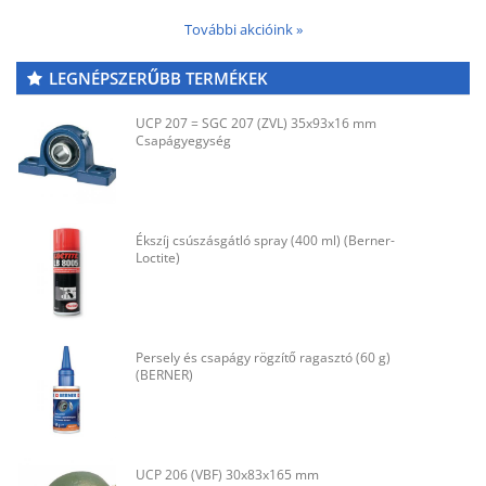
További akcióink »
LEGNÉPSZERŰBB TERMÉKEK
UCP 207 = SGC 207 (ZVL) 35x93x16 mm
Csapágyegység
Ékszíj csúszásgátló spray (400 ml) (Berner-
Loctite)
Persely és csapágy rögzítő ragasztó (60 g)
(BERNER)
UCP 206 (VBF) 30x83x165 mm