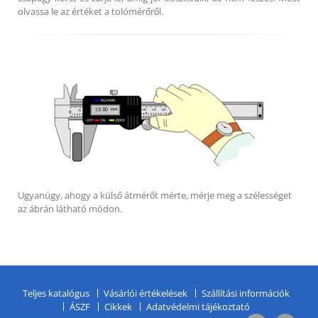
olvassa le az értéket a tolómérőről.
Ugyanúgy, ahogy a külső átmérőt mérte, mérje meg a szélességet
az ábrán látható módon.
Teljes katalógus
Vásárlói értékelések
Szállítási információk
ÁSZF
Cikkek
Adatvédelmi tájékoztató