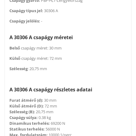
Csapágy gyártó:
PBF-FŁT-Lengyelország
Csapágy típus jel:
30306 A
Csapágy jelölés:
-
A 30306 A csapágy méretei
Belső
csapágy méret: 30 mm
Külső
csapágy méret: 72 mm
Szélesség
: 20,75 mm
A 30306 A c
sapágy részletes adatai
Furat átmérő (d):
30 mm
Külső átmérő (D):
72 mm
Szélesség (B):
20,75 mm
Csapágy súlya:
0.38 kg
Dinamikus terhelés:
69200 N
Statikus terhelés:
56000 N
Max. fordulatszám:
10000 1/perc