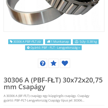
KAPCSOLAT
CIKKEK
30306 A PBF-FŁT (6/
1 Munkanap
Súly: 0.38 kg
Gyártó:
PBF - FLT - Lengyelország
»
30306 A (PBF-FŁT) 30x72x20,75
mm Csapágy
A 30306 A (BF-FŁT) csapágy egy kúpgörgős csapágy. Csapágy
gyártó: PBF-FŁT-Lengyelország Csapágy típus jel: 30306…