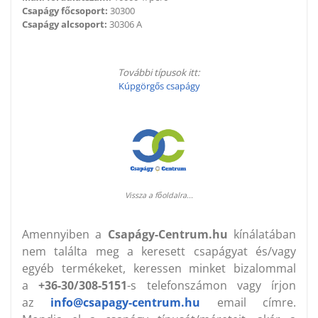
Csapágy főcsoport:
30300
Csapágy alcsoport:
30306 A
További típusok itt:
Kúpgörgős csapágy
Vissza a főoldalra...
Amennyiben a
Csapágy-Centrum.hu
kínálatában
nem találta meg a keresett csapágyat és/vagy
egyéb termékeket, keressen minket bizalommal
a
+36-30/308-5151
-s telefonszámon vagy írjon
az
info@csapagy-centrum.hu
email címre.