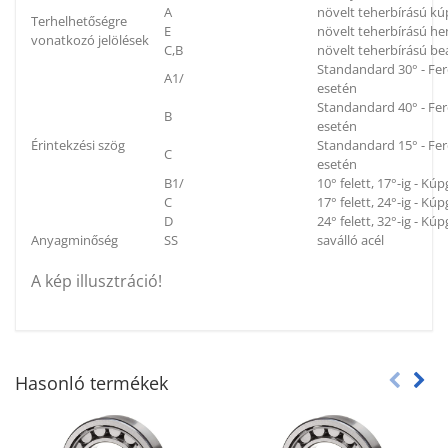
A
növelt teherbírású k
Terhelhetőségre
E
növelt teherbírású h
vonatkozó jelölések
C,B
növelt teherbírású be
Standandard 30° - Fe
A1/
esetén
Standandard 40° - Fe
B
esetén
Érintekzési szög
Standandard 15° - Fe
C
esetén
B1/
10° felett, 17°-ig - K
C
17° felett, 24°-ig - K
D
24° felett, 32°-ig - K
Anyagminőség
SS
saválló acél
A kép illusztráció!
Hasonló termékek