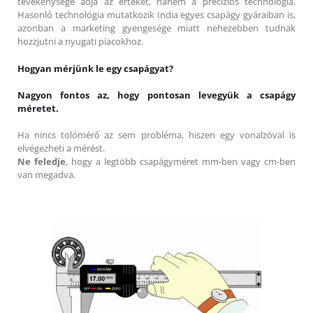
tevékenysége adja az értékét, hanem a precíziós technológia.
Hasonló technológia mutatkozik India egyes csapágy gyáraiban is,
azonban a marketing gyengesége miatt nehezebben tudnak
hozzjutni a nyugati piacokhoz.
Hogyan mérjünk le egy csapágyat?
Nagyon fontos az, hogy pontosan levegyük a csapágy
méretet.
Ha nincs tolómérő az sem probléma, hiszen egy vonalzóval is
elvégezheti a mérést.
Ne feledje
, hogy a legtöbb csapágyméret mm-ben vagy cm-ben
van megadva.