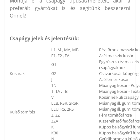
Mondja el a csapágy típusát/méreteit, akár a
preferált gyártókat is és segítünk beszerezni
Önnek!
Csapágy jelek és jelentésük:
L1, M , MA, MB
Réz, Bronz masszív ko
F1, F2 , FA
Acél masszív kosár
Egyrészes réz masszí
G1
csapágyakhoz
Kosarak
G2
Csavarkosár kúpgörg
J
Acéllemez kosár
TN
Műanyag kosár - Poly
T, TA , TB
Műanyag kosár - Textil
V
Kosár nélküli csapágy
LLB, RSR, 2RSR
Műanyag ill. gumi töm
LLU, RS, 2RS
Műanyag ill. gumi tömí
Külső tömítés
Z, ZZ
Fém tömítőtárcsa
ZZA
Kiszerelhető fedőtárc
K
Kúpos belsőgyűrű fura
K30
Kúpos belsőgyűrű fura
N
Gyűrűhorony a külső g