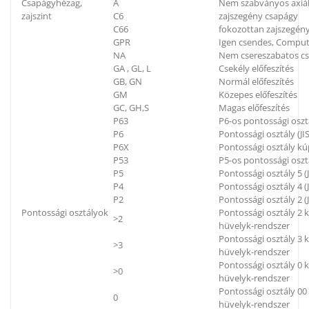
Csapágyhézag,
A
Nem szabványos axiál
zajszint
C6
zajszegény csapágy
C66
fokozottan zajszegén
GPR
Igen csendes, Compu
NA
Nem csereszabatos c
GA , GL, L
Csekély előfeszítés
GB, GN
Normál előfeszítés
GM
Közepes előfeszítés
GC, GH,S
Magas előfeszítés
P63
P6-os pontossági oszt
P6
Pontossági osztály (JIS
P6X
Pontossági osztály kú
P53
P5-os pontossági oszt
P5
Pontossági osztály 5 (J
P4
Pontossági osztály 4 (J
P2
Pontossági osztály 2 (J
Pontossági osztályok
Pontossági osztály 2
>2
hüvelyk-rendszer
Pontossági osztály 3
>3
hüvelyk-rendszer
Pontossági osztály 0
>0
hüvelyk-rendszer
Pontossági osztály 0
0
hüvelyk-rendszer