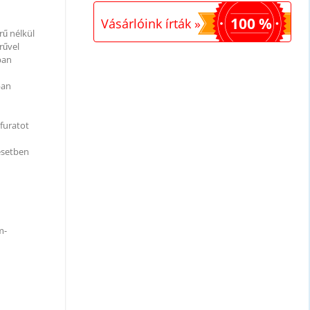
100 %
Vásárlóink írták »
rű nélkül
rűvel
ban
ban
jfuratot
 esetben
m-