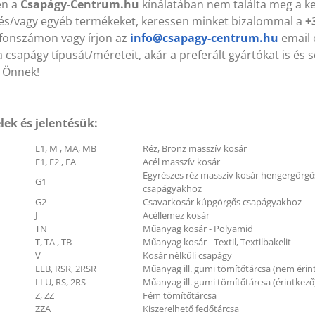
en a
Csapágy-Centrum.hu
kínálatában nem találta meg a k
és/vagy egyéb termékeket, keressen minket bizalommal a
+
efonszámon vagy írjon az
info@csapagy-centrum.hu
email 
 csapágy típusát/méreteit, akár a preferált gyártókat is és 
004 ZZ (VBF) 20x42x12 mm
6004 ZZ (VBF) 20x42x12
sapágy
Csapágy
 Önnek!
lek és jelentésük:
B 1120 Lw (KLEBERG)
HB 1120 Lw (KLEBERG)
7x1120 mm Ékszíj
17x1120 mm Ékszíj
L1, M , MA, MB
Réz, Bronz masszív kosár
F1, F2 , FA
Acél masszív kosár
Egyrészes réz masszív kosár hengergörgő
G1
csapágyakhoz
G2
Csavarkosár kúpgörgős csapágyakhoz
J
Acéllemez kosár
TN
Műanyag kosár - Polyamid
T, TA , TB
Műanyag kosár - Textil, Textilbakelit
V
Kosár nélküli csapágy
LLB, RSR, 2RSR
Műanyag ill. gumi tömítőtárcsa (nem érin
LLU, RS, 2RS
Műanyag ill. gumi tömítőtárcsa (érintkező
Z, ZZ
Fém tömítőtárcsa
ZZA
Kiszerelhető fedőtárcsa