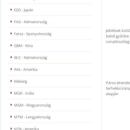
EZO - Japán
FAG - Németország
Jelölések külső 
Fersa - Spanyolország
belső gyűrűre
vonatkozólag
GBM - Kína
IB-C - Németország
INA - Amerika
Kleberg
Páros elrende
terhelési irán
MGK - India
alapján
MGM - Magyarország
MTM - Lengyelország
NTN - Amerika