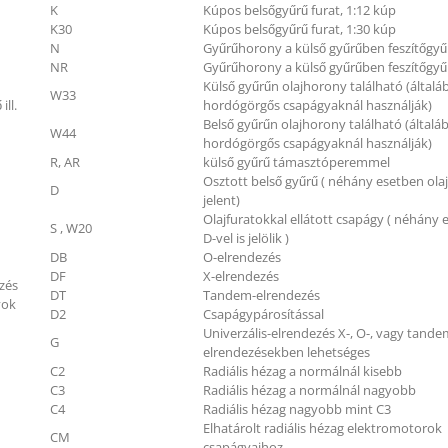
K
Kúpos belsőgyűrű furat, 1:12 kúp
K30
Kúpos belsőgyűrű furat, 1:30 kúp
N
Gyűrűhorony a külső gyűrűben feszítőgyű
NR
Gyűrűhorony a külső gyűrűben feszítőgyű
Külső gyűrűn olajhorony található (általá
W33
ill.
hordógörgős csapágyaknál használják)
Belső gyűrűn olajhorony található (általá
W44
hordógörgős csapágyaknál használják)
R, AR
külső gyűrű támasztóperemmel
Osztott belső gyűrű ( néhány esetben ola
D
jelent)
Olajfuratokkal ellátott csapágy ( néhány
S , W20
D-vel is jelölik )
DB
O-elrendezés
DF
X-elrendezés
zés
DT
Tandem-elrendezés
yok
D2
Csapágypárosítással
Univerzális-elrendezés X-, O-, vagy tande
G
elrendezésekben lehetséges
C2
Radiális hézag a normálnál kisebb
C3
Radiális hézag a normálnál nagyobb
C4
Radiális hézag nagyobb mint C3
Elhatárolt radiális hézag elektromotorok
CM
csapágyaihoz