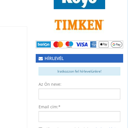
HÍRLEVÉL
Iratkozzon fel hírlevelünkre!
Az Ön neve:
NER)
74
Email cím:
*