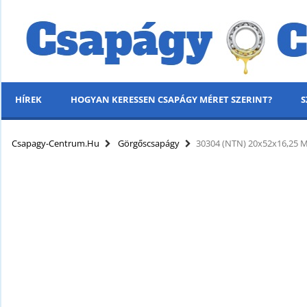
HÍREK
HOGYAN KERESSEN CSAPÁGY MÉRET SZERINT?
S
MENÜ
Csapagy-Centrum.hu
Görgőscsapágy
30304 (NTN) 20x52x16,25 
KÍNÁLATUNK
HÍREK
HOGYAN KERESSEN CSAPÁGY MÉRET SZERINT?
SZÁLLÍTÁSI INFORMÁCIÓK
PARTNERI KEDVEZMÉNYEK