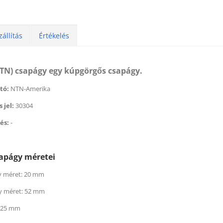
zállítás
Értékelés
NTN) csapágy egy kúpgörgős csapágy.
tó:
NTN-Amerika
 jel:
30304
és:
-
sapágy méretei
éktisztító (500 ml) (BERNER)
Féktisztító (500 ml) (BER
 méret: 20 mm
 179
Ft
helyett
1 674
2 179
Ft
helyett
1 6
y méret: 52 mm
t
Ft
6,25 mm