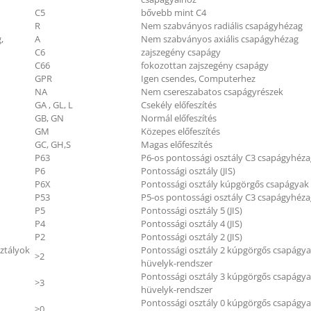
C5
bővebb mint C4
R
Nem szabványos radiális csapágyhézag
,
A
Nem szabványos axiális csapágyhézag
C6
zajszegény csapágy
C66
fokozottan zajszegény csapágy
GPR
Igen csendes, Computerhez
NA
Nem csereszabatos csapágyrészek
GA , GL, L
Csekély előfeszítés
GB, GN
Normál előfeszítés
GM
Közepes előfeszítés
GC, GH,S
Magas előfeszítés
P63
P6-os pontossági osztály C3 csapágyhéza
P6
Pontossági osztály (JIS)
P6X
Pontossági osztály kúpgörgős csapágyak (
P53
P5-os pontossági osztály C3 csapágyhéza
P5
Pontossági osztály 5 (JIS)
P4
Pontossági osztály 4 (JIS)
P2
Pontossági osztály 2 (JIS)
ztályok
Pontossági osztály 2 kúpgörgős csapágy
>2
hüvelyk-rendszer
Pontossági osztály 3 kúpgörgős csapágy
>3
hüvelyk-rendszer
Pontossági osztály 0 kúpgörgős csapágy
>0