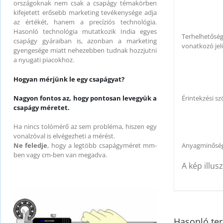
országoknak nem csak a csapágy témakörben
kifejetett erősebb marketing tevékenysége adja
az értékét, hanem a precíziós technológia.
Hasonló technológia mutatkozik India egyes
Terhelhetősé
csapágy gyáraiban is, azonban a marketing
vonatkozó jel
gyengesége miatt nehezebben tudnak hozzjutni
a nyugati piacokhoz.
Hogyan mérjünk le egy csapágyat?
Érintekzési sz
Nagyon fontos az, hogy pontosan levegyük a
csapágy méretet.
Ha nincs tolómérő az sem probléma, hiszen egy
vonalzóval is elvégezheti a mérést.
Anyagminősé
Ne feledje
, hogy a legtöbb csapágyméret mm-
ben vagy cm-ben van megadva.
A kép illusz
Hasonló te