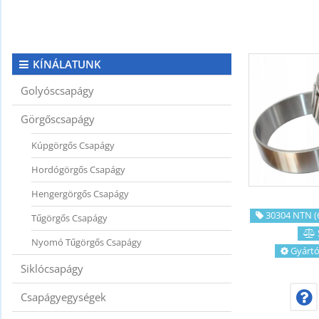
KAPCSOLAT
CIKKEK
KÍNÁLATUNK
Golyóscsapágy
Görgőscsapágy
Kúpgörgős Csapágy
Hordógörgős Csapágy
Hengergörgős Csapágy
30304 NTN (
Tűgörgős Csapágy
Nyomó Tűgörgős Csapágy
Gyártó
Siklócsapágy
Csapágyegységek