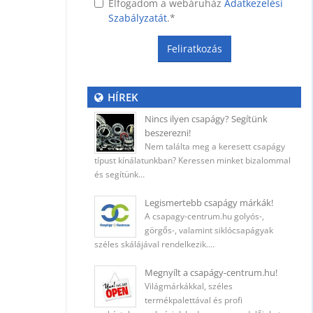
Elfogadom a webáruház
Adatkezelési
Szabályzatát
.
*
Feliratkozás
ység
HÍREK
Nincs ilyen csapágy? Segítünk
beszerezni!
 (400
Nem találta meg a keresett csapágy
típust kínálatunkban? Keressen minket bizalommal
és segítünk…
Legismertebb csapágy márkák!
A csapagy-centrum.hu golyós-,
ő
görgős-, valamint siklócsapágyak
széles skálájával rendelkezik.…
Megnyílt a csapágy-centrum.hu!
Világmárkákkal, széles
5 mm
termékpalettával és profi