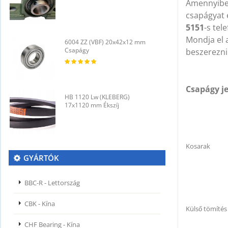
Amennyib
csapágyat 
5151
-s tel
Mondja el a
6004 ZZ (VBF) 20x42x12 mm
6
Csapágy
C
beszerezni
Csapágy je
HB 1120 Lw (KLEBERG)
H
17x1120 mm Ékszíj
1
Kosarak
GYÁRTÓK
BBC-R - Lettország
CBK - Kína
Külső tömítés
CHF Bearing - Kína