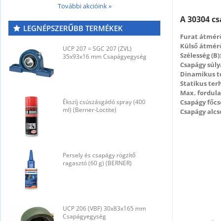
További akcióink »
A 30304 cs
LEGNÉPSZERŰBB TERMÉKEK
Furat átmérő
Külső átmérő
UCP 207 = SGC 207 (ZVL)
U
Szélesség (B)
35x93x16 mm Csapágyegység
3
Csapágy súly
Dinamikus t
Statikus ter
Max. fordul
Csapágy főcs
Ékszíj csúszásgátló spray (400
É
ml) (Berner-Loctite)
m
Csapágy alcs
Persely és csapágy rögzítő
P
ragasztó (60 g) (BERNER)
r
UCP 206 (VBF) 30x83x165 mm
U
Csapágyegység
C