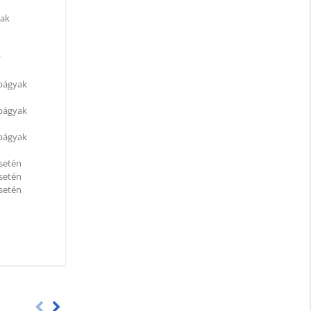
yak
y
apágyak
apágyak
apágyak
esetén
esetén
esetén