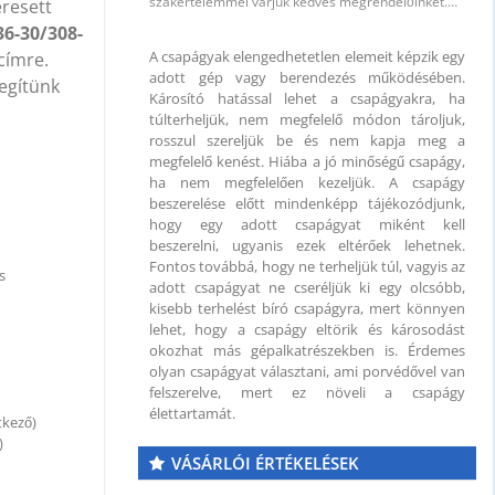
szakértelemmel várjuk kedves megrendelőinket.…
eresett
36-30/308-
A csapágyak elengedhetetlen elemeit képzik egy
címre.
adott gép vagy berendezés működésében.
segítünk
 mm
Károsító hatással lehet a csapágyakra, ha
túlterheljük, nem megfelelő módon tároljuk,
rosszul szereljük be és nem kapja meg a
megfelelő kenést. Hiába a jó minőségű csapágy,
ha nem megfelelően kezeljük. A csapágy
beszerelése előtt mindenképp tájékozódjunk,
hogy egy adott csapágyat miként kell
beszerelni, ugyanis ezek eltérőek lehetnek.
Fontos továbbá, hogy ne terheljük túl, vagyis az
s
adott csapágyat ne cseréljük ki egy olcsóbb,
kisebb terhelést bíró csapágyra, mert könnyen
lehet, hogy a csapágy eltörik és károsodást
okozhat más gépalkatrészekben is. Érdemes
olyan csapágyat választani, ami porvédővel van
felszerelve, mert ez növeli a csapágy
élettartamát.
tkező)
)
VÁSÁRLÓI ÉRTÉKELÉSEK