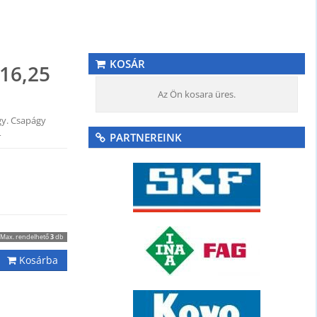
KOSÁR
16,25
Az Ön kosara üres.
gy. Csapágy
4
PARTNEREINK
Max. rendelhető
3
db
Kosárba