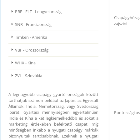
PBF - FLT - Lengyelország
Csapágyhézag
zajszint
SNR - Franciaország
Timken - Amerika
VBF - Oroszország
WHX - Kína
ZVL - Szlovákia
A legnagyobb csapágy gyártó országok között
tarthatjuk számon például az Japán, az Egyesült
Államok, India, Németország, vagy Svédország
iparát. Gyártási mennyiségben egyértalműen
Pontossági os
India és Kína a két legkiemelkedőbb és sokat a
marketing érdekében befektető csapat, míg
minőségben inkább a nyugati csapágy márkák
bizonyultak tartósabbnak. Ezeknek a nyugati