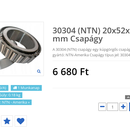
30304 (NTN) 20x52x
mm Csapágy
A 30304 (NTN) csapágy egy kúpgörgős csapá
gyártó: NTN-Amerika Csapágy típus jel: 3030
6 680
Ft
6/A)
1 Munkanap
Súly: 0.18 kg
:
NTN - Amerika
»