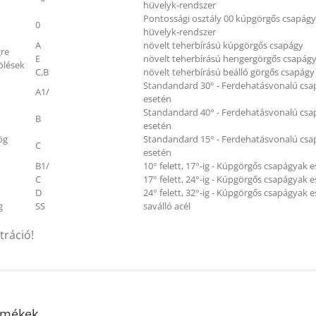
hüvelyk-rendszer
Pontossági osztály 00 kúpgörgős csapág
0
hüvelyk-rendszer
A
növelt teherbírású kúpgörgős csapágy
gre
E
növelt teherbírású hengergörgős csapág
ölések
C,B
növelt teherbírású beálló görgős csapágy
Standandard 30° - Ferdehatásvonalú cs
A1/
esetén
Standandard 40° - Ferdehatásvonalú cs
B
esetén
ög
Standandard 15° - Ferdehatásvonalú cs
C
esetén
B1/
10° felett, 17°-ig - Kúpgörgős csapágyak 
C
17° felett, 24°-ig - Kúpgörgős csapágyak 
D
24° felett, 32°-ig - Kúpgörgős csapágyak 
g
SS
saválló acél
tráció!
rmékek