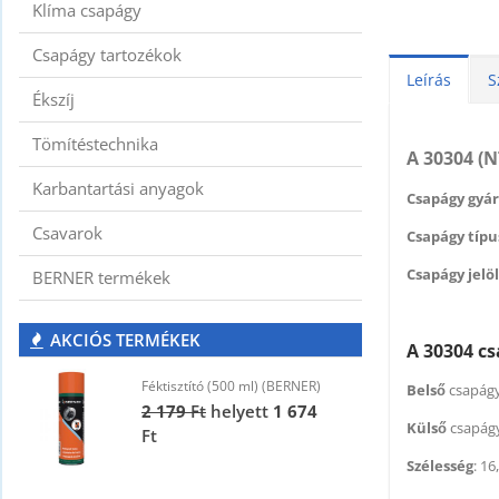
Klíma csapágy
Csapágy tartozékok
Leírás
S
Ékszíj
Tömítéstechnika
A 30304 (
Karbantartási anyagok
Csapágy gyár
Csavarok
Csapágy típus
Csapágy jelöl
BERNER termékek
AKCIÓS TERMÉKEK
A 30304 c
Féktisztító (500 ml) (BERNER)
F
Belső
csapágy
2 179
Ft
helyett
1 674
2
Külső
csapág
Ft
F
Szélesség
: 1