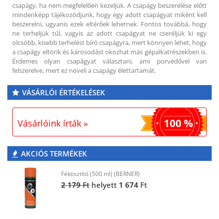
csapágy, ha nem megfelelően kezeljük. A csapágy beszerelése előtt
mindenképp tájékozódjunk, hogy egy adott csapágyat miként kell
beszerelni, ugyanis ezek eltérőek lehetnek. Fontos továbbá, hogy
ne terheljük túl, vagyis az adott csapágyat ne cseréljük ki egy
olcsóbb, kisebb terhelést bíró csapágyra, mert könnyen lehet, hogy
a csapágy eltörik és károsodást okozhat más gépalkatrészekben is.
Érdemes olyan csapágyat választani, ami porvédővel van
felszerelve, mert ez növeli a csapágy élettartamát.
VÁSÁRLÓI ÉRTÉKELÉSEK
100 %
Vásárlóink írták »
AKCIÓS TERMÉKEK
Féktisztító (500 ml) (BERNER)
2 179
Ft
helyett
1 674
Ft