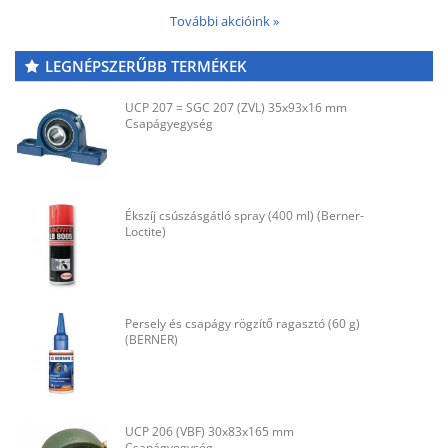
További akcióink »
LEGNÉPSZERŰBB TERMÉKEK
UCP 207 = SGC 207 (ZVL) 35x93x16 mm
Csapágyegység
Ékszíj csúszásgátló spray (400 ml) (Berner-
Loctite)
Persely és csapágy rögzítő ragasztó (60 g)
(BERNER)
UCP 206 (VBF) 30x83x165 mm
Csapágyegység