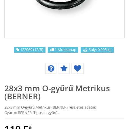
KAPCSOLAT
CIKKEK
122069 (12/B)
1 Munkanap
Súly: 0.005 kg
28x3 mm O-gyűrű Metrikus
(BERNER)
28x3 mm O-gyűrű Metrikus (BERNER) részletes adatai:
Gyártó: BERNER Típus: o-gyűrű…