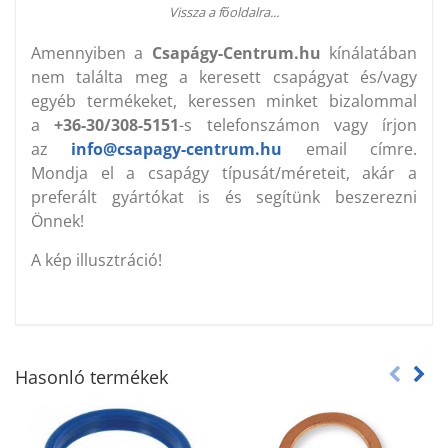
Vissza a főoldalra...
Amennyiben a
Csapágy-Centrum.hu
kínálatában
nem találta meg a keresett csapágyat és/vagy
egyéb termékeket, keressen minket bizalommal
a
+36-30/308-5151
-s telefonszámon vagy írjon
az
info@csapagy-centrum.hu
email címre.
Mondja el a csapágy típusát/méreteit, akár a
preferált gyártókat is és segítünk beszerezni
Önnek!
A kép illusztráció!
Hasonló termékek