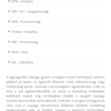
NTN - Amerika
PBF - FLT - Lengyelország
SNR - Franciaország
Timken - Amerika
VBF - Oroszország
WHX - Kína
ZVL - Szlovákia
A legnagyobb csapágy gyártó országok között tarthatjuk számon
például az Japán, az Egyesült Államok, India, Németország, vagy
Svédország iparát. Gyártási mennyiségben egyértalműen India és
Kína a két legkiemelkedőbb és sokat a marketing érdekében
befektető csapat, míg minőségben inkább a nyugati csapágy
márkák bizonyultak tartósabbnak. Ezeknek a nyugati országoknak
nem csak a csapágy témakörben kifejetett erősebb marketing
tevékenysége adja az értékét, hanem a precíziós technológia.