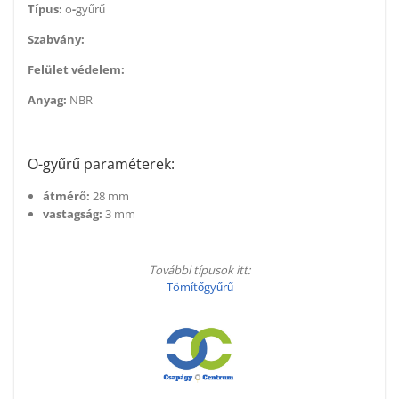
Típus:
o
-
gyűrű
Szabvány:
Felület védelem:
Anyag:
NBR
O-gyűrű paraméterek:
átmérő:
28 mm
vastagság:
3 mm
További típusok itt:
Tömítőgyűrű