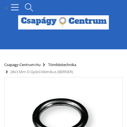
<
MENÜ
KÍNÁLATUNK
Csapagy-Centrum.hu
Tömítéstechnika
28x3 Mm O-Gyűrű Metrikus (BERNER)
HÍREK
HOGYAN KERESSEN CSAPÁGY MÉRET SZERINT?
SZÁLLÍTÁSI INFORMÁCIÓK
PARTNERI KEDVEZMÉNYEK