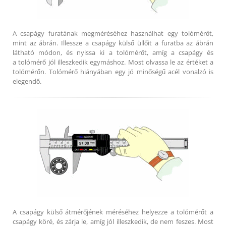
A csapágy furatának megméréséhez használhat egy tolómérőt,
mint az ábrán. Illessze a csapágy külső üllőit a furatba az ábrán
látható módon, és nyissa ki a tolómérőt, amíg a csapágy és
a tolómérő jól illeszkedik egymáshoz. Most olvassa le az értéket a
tolómérőn. Tolómérő hiányában egy jó minőségű acél vonalzó is
elegendő.
A csapágy külső átmérőjének méréséhez helyezze a tolómérőt a
csapágy köré, és zárja le, amíg jól illeszkedik, de nem feszes. Most