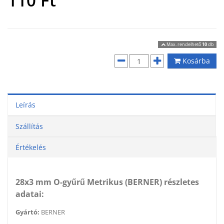
110
Ft
Max. rendelhető
10
db
Kosárba
Leírás
Szállítás
Értékelés
28x3 mm O-gyűrű Metrikus (BERNER) részletes
adatai:
Gyártó:
BERNER