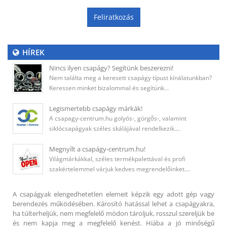
Feliratkozás
HÍREK
Nincs ilyen csapágy? Segítünk beszerezni!
Nem találta meg a keresett csapágy típust kínálatunkban?
Keressen minket bizalommal és segítünk…
Legismertebb csapágy márkák!
A csapagy-centrum.hu golyós-, görgős-, valamint
siklócsapágyak széles skálájával rendelkezik.…
Megnyílt a csapágy-centrum.hu!
Világmárkákkal, széles termékpalettával és profi
szakértelemmel várjuk kedves megrendelőinket.…
A csapágyak elengedhetetlen elemeit képzik egy adott gép vagy
berendezés működésében. Károsító hatással lehet a csapágyakra,
ha túlterheljük, nem megfelelő módon tároljuk, rosszul szereljük be
és nem kapja meg a megfelelő kenést. Hiába a jó minőségű