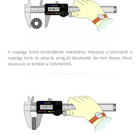
A csapágy külső átmérőjének méréséhez helyezze a tolómérőt a
csapágy köré, és zárja le, amíg jól illeszkedik, de nem feszes. Most
olvassa le az értéket a tolómérőről.