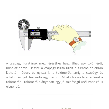
A csapágy furatának megméréséhez használhat egy tolómérőt,
mint az ábrán. Illessze a csapágy külső üllőit a furatba az ábrán
látható módon, és nyissa ki a tolómérőt, amíg a csapágy és
a tolómérő jól illeszkedik egymáshoz. Most olvassa le az értéket a
tolómérőn. Tolómérő hiányában egy jó minőségű acél vonalzó is
elegendő.