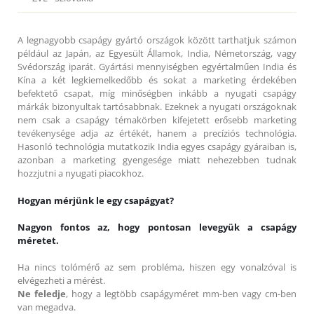
A legnagyobb csapágy gyártó országok között tarthatjuk számon
például az Japán, az Egyesült Államok, India, Németország, vagy
Svédország iparát. Gyártási mennyiségben egyértalműen India és
Kína a két legkiemelkedőbb és sokat a marketing érdekében
befektető csapat, míg minőségben inkább a nyugati csapágy
márkák bizonyultak tartósabbnak. Ezeknek a nyugati országoknak
nem csak a csapágy témakörben kifejetett erősebb marketing
tevékenysége adja az értékét, hanem a precíziós technológia.
Hasonló technológia mutatkozik India egyes csapágy gyáraiban is,
azonban a marketing gyengesége miatt nehezebben tudnak
hozzjutni a nyugati piacokhoz.
Hogyan mérjünk le egy csapágyat?
Nagyon fontos az, hogy pontosan levegyük a csapágy
méretet.
Ha nincs tolómérő az sem probléma, hiszen egy vonalzóval is
elvégezheti a mérést.
Ne feledje
, hogy a legtöbb csapágyméret mm-ben vagy cm-ben
van megadva.