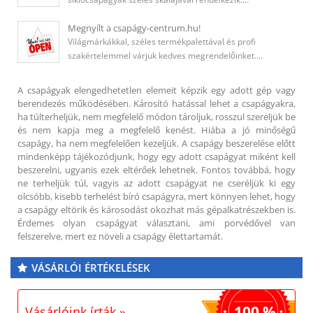
Megnyílt a csapágy-centrum.hu!
Világmárkákkal, széles termékpalettával és profi
szakértelemmel várjuk kedves megrendelőinket.…
A csapágyak elengedhetetlen elemeit képzik egy adott gép vagy
berendezés működésében. Károsító hatással lehet a csapágyakra,
ha túlterheljük, nem megfelelő módon tároljuk, rosszul szereljük be
és nem kapja meg a megfelelő kenést. Hiába a jó minőségű
csapágy, ha nem megfelelően kezeljük. A csapágy beszerelése előtt
mindenképp tájékozódjunk, hogy egy adott csapágyat miként kell
beszerelni, ugyanis ezek eltérőek lehetnek. Fontos továbbá, hogy
ne terheljük túl, vagyis az adott csapágyat ne cseréljük ki egy
olcsóbb, kisebb terhelést bíró csapágyra, mert könnyen lehet, hogy
a csapágy eltörik és károsodást okozhat más gépalkatrészekben is.
Érdemes olyan csapágyat választani, ami porvédővel van
felszerelve, mert ez növeli a csapágy élettartamát.
VÁSÁRLÓI ÉRTÉKELÉSEK
100 %
Vásárlóink írták »