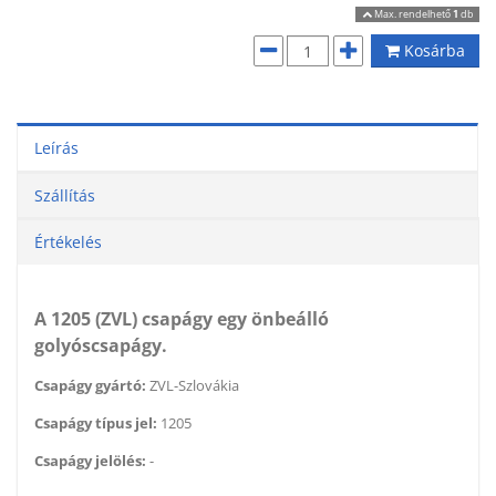
Max. rendelhető
1
db
Kosárba
Leírás
Szállítás
Értékelés
A 1205 (ZVL) csapágy egy önbeálló
golyóscsapágy.
Csapágy gyártó:
ZVL-Szlovákia
Csapágy típus jel:
1205
Csapágy jelölés:
-