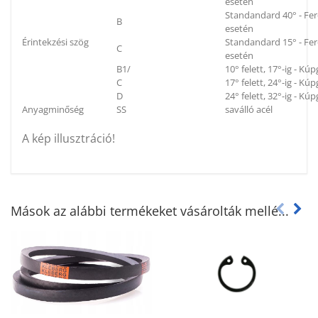
esetén
Standandard 40° - Fe
B
esetén
Érintekzési szög
Standandard 15° - Fe
C
esetén
B1/
10° felett, 17°-ig - K
C
17° felett, 24°-ig - K
D
24° felett, 32°-ig - K
Anyagminőség
SS
saválló acél
A kép illusztráció!
Mások az alábbi termékeket vásárolták mellé...