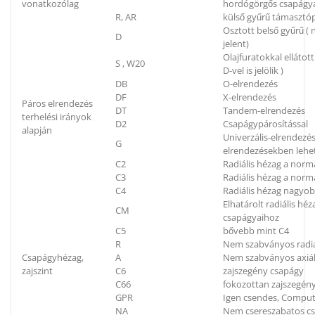
vonatkozólag
hordógörgős csapágya
R, AR
külső gyűrű támaszt
Osztott belső gyűrű (
D
jelent)
Olajfuratokkal elláto
S , W20
D-vel is jelölik )
DB
O-elrendezés
DF
X-elrendezés
Páros elrendezés
DT
Tandem-elrendezés
terhelési irányok
D2
Csapágypárosítással
alapján
Univerzális-elrendezés
G
elrendezésekben lehe
C2
Radiális hézag a norm
C3
Radiális hézag a nor
C4
Radiális hézag nagyo
Elhatárolt radiális h
CM
csapágyaihoz
C5
bővebb mint C4
R
Nem szabványos radiá
Csapágyhézag,
A
Nem szabványos axiál
zajszint
C6
zajszegény csapágy
C66
fokozottan zajszegén
GPR
Igen csendes, Compu
NA
Nem csereszabatos c