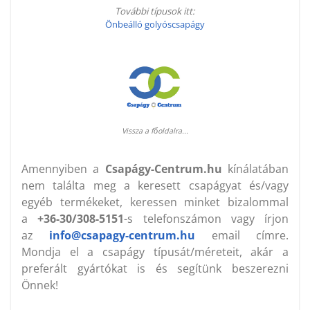
További típusok itt:
Önbeálló golyóscsapágy
Vissza a főoldalra...
Amennyiben a
Csapágy-Centrum.hu
kínálatában
nem találta meg a keresett csapágyat és/vagy
egyéb termékeket, keressen minket bizalommal
a
+36-30/308-5151
-s telefonszámon vagy írjon
az
info@csapagy-centrum.hu
email címre.
Mondja el a csapágy típusát/méreteit, akár a
preferált gyártókat is és segítünk beszerezni
Önnek!