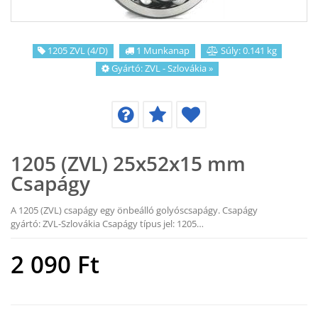
KAPCSOLAT
CIKKEK
1205 ZVL (4/D)
1 Munkanap
Súly: 0.141 kg
Gyártó:
ZVL - Szlovákia
»
1205 (ZVL) 25x52x15 mm
Csapágy
A 1205 (ZVL) csapágy egy önbeálló golyóscsapágy. Csapágy
gyártó: ZVL-Szlovákia Csapágy típus jel: 1205…
2 090
Ft