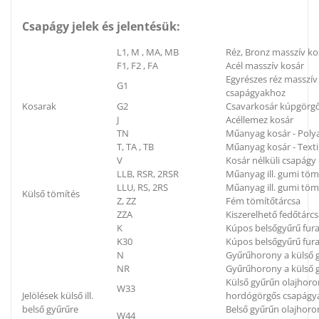
Csapágy jelek és jelentésük:
L1, M , MA, MB
Réz, Bronz masszív ko
F1, F2 , FA
Acél masszív kosár
Egyrészes réz masszí
G1
csapágyakhoz
Kosarak
G2
Csavarkosár kúpgörg
J
Acéllemez kosár
TN
Műanyag kosár - Poly
T, TA , TB
Műanyag kosár - Textil
V
Kosár nélküli csapágy
LLB, RSR, 2RSR
Műanyag ill. gumi töm
LLU, RS, 2RS
Műanyag ill. gumi tömí
Külső tömítés
Z, ZZ
Fém tömítőtárcsa
ZZA
Kiszerelhető fedőtárc
K
Kúpos belsőgyűrű fura
K30
Kúpos belsőgyűrű fura
N
Gyűrűhorony a külső g
NR
Gyűrűhorony a külső g
Külső gyűrűn olajhoron
W33
Jelölések külső ill.
hordógörgős csapágya
belső gyűrűre
Belső gyűrűn olajhoron
W44