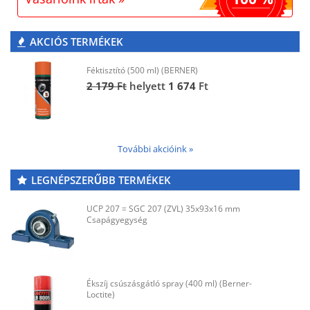
AKCIÓS TERMÉKEK
Féktisztító (500 ml) (BERNER)
2 179
Ft
helyett
1 674
Ft
További akcióink »
LEGNÉPSZERŰBB TERMÉKEK
UCP 207 = SGC 207 (ZVL) 35x93x16 mm
Csapágyegység
Ékszíj csúszásgátló spray (400 ml) (Berner-
Loctite)