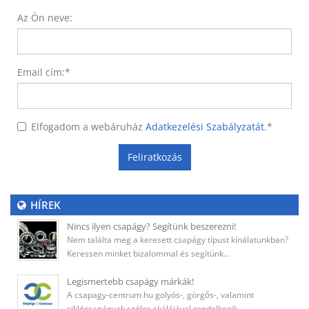
Az Ön neve:
Email cím:
*
Elfogadom a webáruház
Adatkezelési Szabályzatát
.
*
Feliratkozás
HÍREK
Nincs ilyen csapágy? Segítünk beszerezni!
Nem találta meg a keresett csapágy típust kínálatunkban?
Keressen minket bizalommal és segítünk…
Legismertebb csapágy márkák!
A csapagy-centrum.hu golyós-, görgős-, valamint
siklócsapágyak széles skálájával rendelkezik.…