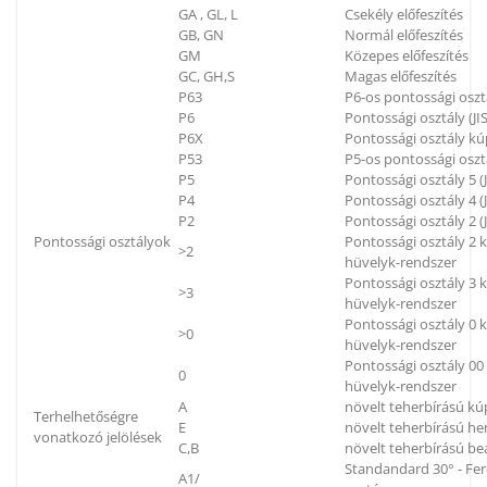
GA , GL, L
Csekély előfeszítés
GB, GN
Normál előfeszítés
GM
Közepes előfeszítés
GC, GH,S
Magas előfeszítés
P63
P6-os pontossági oszt
P6
Pontossági osztály (JIS
P6X
Pontossági osztály kú
P53
P5-os pontossági oszt
P5
Pontossági osztály 5 (J
P4
Pontossági osztály 4 (J
P2
Pontossági osztály 2 (J
Pontossági osztályok
Pontossági osztály 2
>2
hüvelyk-rendszer
Pontossági osztály 3
>3
hüvelyk-rendszer
Pontossági osztály 0
>0
hüvelyk-rendszer
Pontossági osztály 0
0
hüvelyk-rendszer
A
növelt teherbírású k
Terhelhetőségre
E
növelt teherbírású h
vonatkozó jelölések
C,B
növelt teherbírású be
Standandard 30° - Fe
A1/